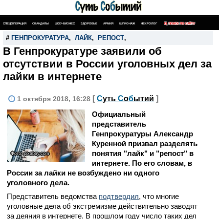
СПЕЦОПЕРАЦИЯ
СКАНДАЛЫ
ШОУ-БИЗНЕС
ЗДОРОВЬЕ
АРМИЯ
ШПИОНАЖ
НЕКРОЛОГ
ПОИСК ПО САЙТУ
#
ГЕНПРОКУРАТУРА
,
ЛАЙК
,
РЕПОСТ
,
В Генпрокуратуре заявили об
отсутствии в России уголовных дел за
лайки в интернете
[
С
уть
С
о
б
ытий
]
1 октября 2018, 16:28
Официальный
представитель
Генпрокуратуры Александр
Куренной призвал разделять
понятия "лайк" и "репост" в
Фото: pixabay.com
интернете. По его словам, в
России за лайки не возбуждено ни одного
уголовного дела.
Представитель ведомства
подтвердил
, что многие
уголовные дела об экстремизме действительно заводят
за деяния в интернете. В прошлом году число таких дел