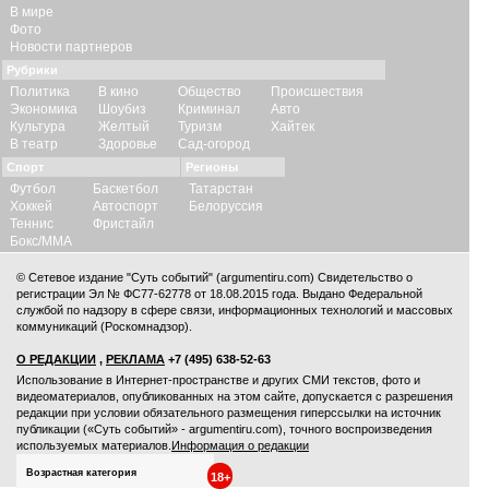
В мире
Фото
Новости партнеров
Рубрики
Политика
В кино
Общество
Происшествия
Экономика
Шоубиз
Криминал
Авто
Культура
Желтый
Туризм
Хайтек
В театр
Здоровье
Сад-огород
Спорт
Регионы
Футбол
Баскетбол
Татарстан
Хоккей
Автоспорт
Белоруссия
Теннис
Фристайл
Бокс/ММА
© Сетевое издание "Суть событий" (argumentiru.com) Свидетельство о
регистрации Эл № ФС77-62778 от 18.08.2015 года. Выдано Федеральной
службой по надзору в сфере связи, информационных технологий и массовых
коммуникаций (Роскомнадзор).
О РЕДАКЦИИ
,
РЕКЛАМА
+7 (495) 638-52-63
Использование в Интернет-пространстве и других СМИ текстов, фото и
видеоматериалов, опубликованных на этом сайте, допускается с
разрешения
редакции
при условии обязательного размещения гиперссылки на источник
публикации («Суть событий» - argumentiru.com), точного воспроизведения
используемых материалов.
Информация о редакции
Возрастная категория
18+