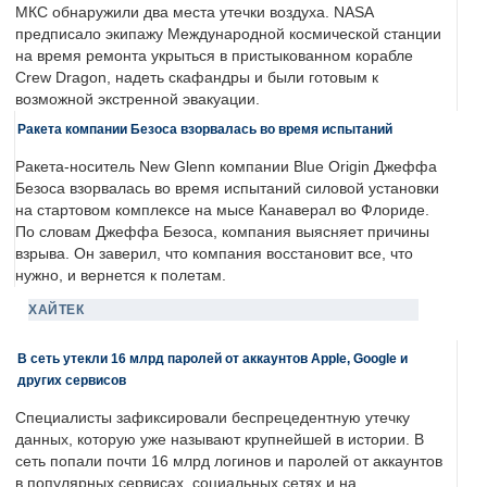
МКС обнаружили два места утечки воздуха. NASA
предписало экипажу Международной космической станции
на время ремонта укрыться в пристыкованном корабле
Crew Dragon, надеть скафандры и были готовым к
возможной экстренной эвакуации.
Ракета компании Безоса взорвалась во время испытаний
Ракета-носитель New Glenn компании Blue Origin Джеффа
Безоса взорвалась во время испытаний силовой установки
на стартовом комплексе на мысе Канаверал во Флориде.
По словам Джеффа Безоса, компания выясняет причины
взрыва. Он заверил, что компания восстановит все, что
нужно, и вернется к полетам.
ХАЙТЕК
В сеть утекли 16 млрд паролей от аккаунтов Apple, Google и
других сервисов
Специалисты зафиксировали беспрецедентную утечку
данных, которую уже называют крупнейшей в истории. В
сеть попали почти 16 млрд логинов и паролей от аккаунтов
в популярных сервисах, социальных сетях и на