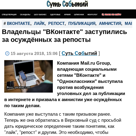
СПЕЦОПЕРАЦИЯ
СКАНДАЛЫ
ШОУ-БИЗНЕС
ЗДОРОВЬЕ
АРМИЯ
ШПИОНАЖ
НЕКРОЛОГ
ПОИСК ПО САЙТУ
#
ВКОНТАКТЕ
,
ЛАЙК
,
РЕПОСТ
,
ПУБЛИКАЦИЯ
,
АМНИСТИЯ
,
MAIL
Владельцы "ВКонтакте" заступились
за осуждённых за репосты
[
С
уть
С
о
б
ытий
]
15 августа 2018, 15:06
Компания Mail.ru Group,
владеющая социальными
сетями "ВКонтакте" и
"Одноклассники" выступила
против возбуждения
Фото: pixabay.com
уголовных дел за публикации
в интернете и призвала к амнистии уже осуждённых
по таким делам.
Компания уже выступала с таким призывом ранее.
Теперь же она обратилась в Верховный суд с просьбой
дать юридическое определение таким понятиям, как
"лайк", "репост" и другим. Это необходимо, чтобы