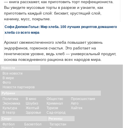
— книга расскажет, как приготовить торт перфекциониста.
Вы увидите муссовые торты в разрезе и узнаете, как
приготовить каждый слой: бисквит, хрустящий слой,
начинку, мусс, покрытие.
Софи Дюпюи-Голье: Мир хлеба. 100 лучших рецептов домашнего
хлеба со всего мира
Аромат свежеиспеченного хлеба повышает уровень
эндорфинов, гормонов счастья. Это работает на
генетическом уровне, ведь хлеб — универсальный продукт,
основа повседневного рациона всех народов мира.
Новости
Все новости
В мире
Фото
Новости партнеров
Рубрики
Политика
В кино
Общество
Происшествия
Экономика
Шоубиз
Криминал
Авто
Культура
Желтый
Туризм
Хайтек
В театр
Здоровье
Сад-огород
Спорт
Регионы
Футбол
Баскетбол
Татарстан