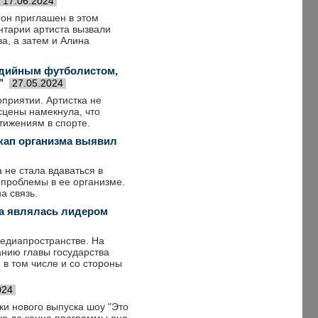
17.06.2024
он приглашен в этом
нтарии артиста вызвали
а, а затем и Алина
едийным футболистом,
"
27.05.2024
приятии. Артистка не
сцены намекнула, что
тижениям в спорте.
кап организма выявил
 не стала вдаваться в
 проблемы в ее организме.
а связь.
на являлась лидером
медиапространстве. На
анию главы государства
 в том числе и со стороны
024
и нового выпуска шоу "Это