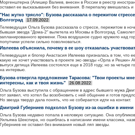
Моргенштерна (Алишер Валиев, внесен в России в реестр иностран
оставил ее высказывания без внимания. В перепалку вмешалась и 
"Нас жутко трясло": Бузова рассказала о пережитом стрессе
Волгоград
17.09.2022
Телеведущая Ольга Бузова рассказала о стрессе, пережитом в ноч
бывшая звезда "Дома-2" вылетела из Москвы в Волгоград. Самолет
запланированного времени. Пока воздушное судно кружило над гор
попутчики успели сильно поволноваться.
Ивлеева объяснила, почему в ее шоу отказалась участвова
Телеведущая и блогер Анастасия Ивлеева призналась в том, что ее
какую не хочет участвовать в проекте экс-звезды «Орла и Решки
выпуск детища Ивлеева состоялся еще в 2018 году, но за четыре го
на интервью.
Бузова отвергла предложение Тарасова: "Твои проекты мне
интересны, как и твоя жизнь"
26.08.2022
Ольга Бузова выступила с обращением в адрес бывшего мужа Дми
тот заявил, что хотел бы возобновить с ней общение и готов предл
Но звезда твердо дала понять, что не собирается идти на контакт.
Дмитрий Губерниев подколол Бузову из-за ошибки в имени
Ольга Бузова недавно попала в неловкую ситуацию. Она опубликов
Уильяма Шекспира, но ошиблась в написании имени классика, наз
Губерниев не оставил без внимания новый ляп звезды.