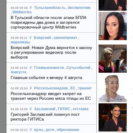
#
Тульскаяобласть
, беспилотник
05.08 09:38
, Wildberries
В Тульской области после атаки БПЛА
повреждены два дома и загорелся
сортировочный центр Wildberries
#
Боярский
, законопроект
,
05.08 09:11
видеоигры
Боярский: Новая Дума вернется к закону
о регулировании видеоигр после
выборов
#
Главныеновости
, Сутьсобытий
,
04.08 19:02
4августа
Главные события к вечеру 4 августа
#
Россельхознадзор
, ЕС
, транзит
04.08 18:54
Россельхознадзор вводит запрет на
транзит через Россию мяса птицы из ЕС
#
Заславский
, ГИТИС
, отставка
04.08 18:28
Григорий Заславский покинул пост
ректора ГИТИСа
#
вузы
, дети
, образование
04.08 18:13