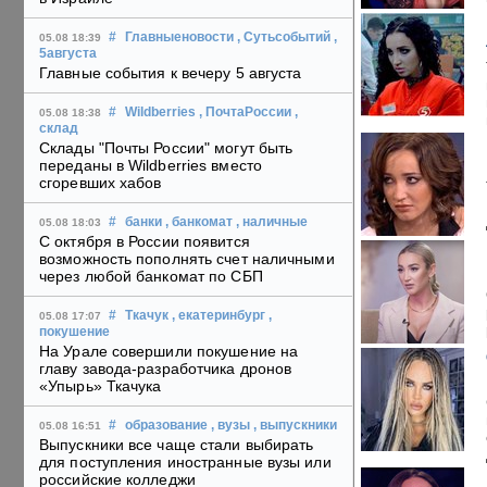
#
Главныеновости
, Сутьсобытий
,
05.08 18:39
5августа
Главные события к вечеру 5 августа
#
Wildberries
, ПочтаРоссии
,
05.08 18:38
склад
Склады "Почты России" могут быть
переданы в Wildberries вместо
сгоревших хабов
#
банки
, банкомат
, наличные
05.08 18:03
С октября в России появится
возможность пополнять счет наличными
через любой банкомат по СБП
#
Ткачук
, екатеринбург
,
05.08 17:07
покушение
На Урале совершили покушение на
главу завода-разработчика дронов
«Упырь» Ткачука
#
образование
, вузы
, выпускники
05.08 16:51
Выпускники все чаще стали выбирать
для поступления иностранные вузы или
российские колледжи