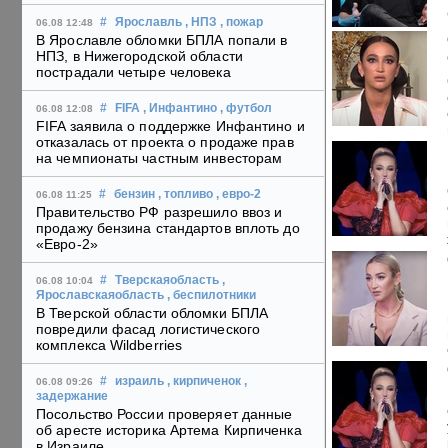
#
Ярославль
, НПЗ
, пожар
06.08 12:48
В Ярославле обломки БПЛА попали в
НПЗ, в Нижегородской области
пострадали четыре человека
#
FIFA
, Инфантино
, футбол
06.08 12:08
FIFA заявила о поддержке Инфантино и
отказалась от проекта о продаже прав
на чемпионаты частным инвесторам
#
бензин
, топливо
, евро-2
06.08 11:25
Правительство РФ разрешило ввоз и
продажу бензина стандартов вплоть до
«Евро-2»
#
Тверскаяобласть
,
06.08 10:04
Ярославскаяобласть
, беспилотники
В Тверской области обломки БПЛА
повредили фасад логистического
комплекса Wildberries
#
израиль
, кирпиченок
,
06.08 09:26
задержание
Посольство России проверяет данные
об аресте историка Артема Кирпиченка
в Израиле