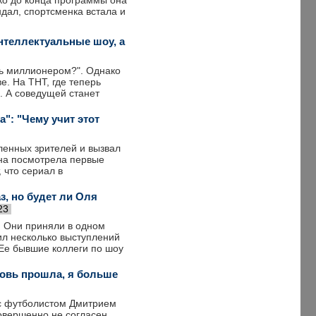
ко до конца программы она
ндал, спортсменка встала и
нтеллектуальные шоу, а
ть миллионером?". Однако
е. На ТНТ, где теперь
. А соведущей станет
": "Чему учит этот
ленных зрителей и вызвал
Она посмотрела первые
 что сериал в
з, но будет ли Оля
23
. Они приняли в одном
тил несколько выступлений
 Ее бывшие коллеги по шоу
юбовь прошла, я больше
 с футболистом Дмитрием
овершенно не согласен.