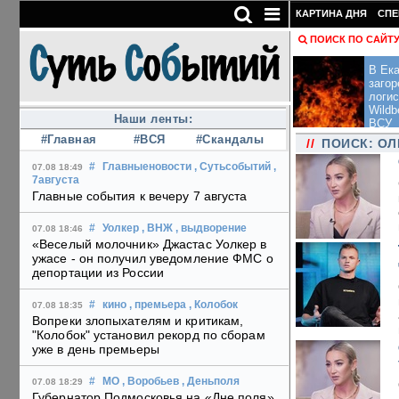
КАРТИНА ДНЯ
СПЕ
ПОИСК ПО САЙТ
В Ека
загор
логис
Wildb
Наши ленты:
ВСУ
#Главная
#ВСЯ
#Скандалы
//
ПОИСК: ОЛ
#
Главныеновости
, Сутьсобытий
,
07.08 18:49
7августа
Главные события к вечеру 7 августа
#
Уолкер
, ВНЖ
, выдворение
07.08 18:46
«Веселый молочник» Джастас Уолкер в
ужасе - он получил уведомление ФМС о
депортации из России
#
кино
, премьера
, Колобок
07.08 18:35
Вопреки злопыхателям и критикам,
"Колобок" установил рекорд по сборам
уже в день премьеры
#
МО
, Воробьев
, Деньполя
07.08 18:29
Губернатор Подмосковья на «Дне поля»