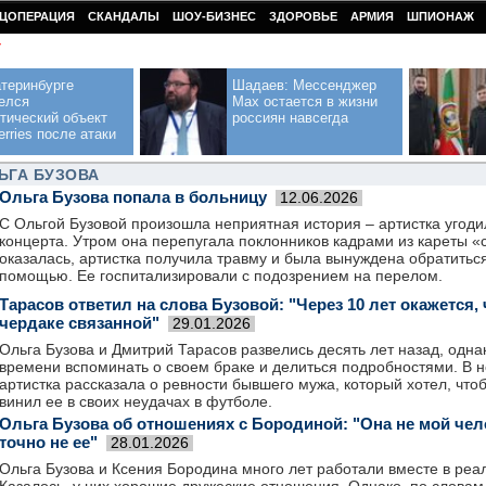
ЦОПЕРАЦИЯ
СКАНДАЛЫ
ШОУ-БИЗНЕС
ЗДОРОВЬЕ
АРМИЯ
ШПИОНАЖ
У
теринбурге
Шадаев: Мессенджер
елся
Max остается в жизни
тический объект
россиян навсегда
erries после атаки
ЬГА БУЗОВА
Ольга Бузова попала в больницу
12.06.2026
С Ольгой Бузовой произошла неприятная история – артистка угоди
концерта. Утром она перепугала поклонников кадрами из кареты «
оказалась, артистка получила травму и была вынуждена обратитьс
помощью. Ее госпитализировали с подозрением на перелом.
Тарасов ответил на слова Бузовой: "Через 10 лет окажется,
чердаке связанной"
29.01.2026
Ольга Бузова и Дмитрий Тарасов развелись десять лет назад, одн
времени вспоминать о своем браке и делиться подробностями. В 
артистка рассказала о ревности бывшего мужа, который хотел, что
винил ее в своих неудачах в футболе.
Ольга Бузова об отношениях с Бородиной: "Она не мой челов
точно не ее"
28.01.2026
Ольга Бузова и Ксения Бородина много лет работали вместе в реа