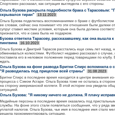
Спортсмен рассказал, как ситуация выглядела с его стороны.
Ольга Бузова раскрыла подробности брака с Тарасовым: "
скрывался тиран"
13.11.2023
Ольга Бузова поделилась воспоминаниями о браке с футболистом
ее словам, сейчас она понимает что эти отношения были далеки о
супруг ставил жесткие условия, которым она была должна соответс
признается, что и сама была не подарком.
Бузова ответила Тарасову, рассказавшему, как она вышла к
пингвина
16.10.2023
Ольга Бузова и Дмитрий Тарасов расстались еще семь лет назад, 
обмениваться колкостями. Футболист недавно рассказал о случае, 
поставила его в неловкое положение перед товарищами по клубу. Е
ждать.
Ольга Бузова на фоне развода Бритни Спирс вспомнила о с
"Я разводилась под прицелом всей страны"
31.08.2023
Бритни Спирс в последнее время находится в центре внимания из-
процесса с Сэмом Асгари. Ольга Бузова тоже не осталась в сторон
на сторону американской коллеги. В этой истории она увидела об
ситуацией.
Ольга Бузова: "Я никому ничего не должна. Я плачу исправ
Медийные персоны в последнее время оказались под пристальны
службы. На фоне этого стали появляться сообщения, что у ряда з
уплатой налогов. Ольга Бузова, чье имя в последнее имя стало мел
решила прокомментировать ситуацию.