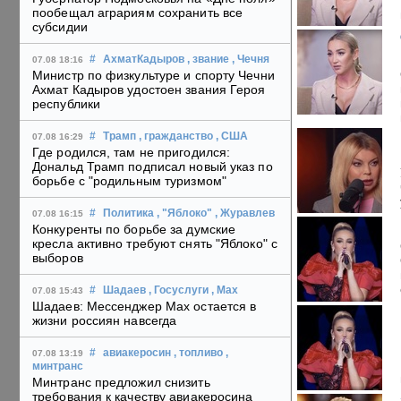
пообещал аграриям сохранить все
субсидии
#
АхматКадыров
, звание
, Чечня
07.08 18:16
Министр по физкультуре и спорту Чечни
Ахмат Кадыров удостоен звания Героя
республики
#
Трамп
, гражданство
, США
07.08 16:29
Где родился, там не пригодился:
Дональд Трамп подписал новый указ по
борьбе с "родильным туризмом"
#
Политика
, "Яблоко"
, Журавлев
07.08 16:15
Конкуренты по борьбе за думские
кресла активно требуют снять "Яблоко" с
выборов
#
Шадаев
, Госуслуги
, Max
07.08 15:43
Шадаев: Мессенджер Max остается в
жизни россиян навсегда
#
авиакеросин
, топливо
,
07.08 13:19
минтранс
Минтранс предложил снизить
требования к качеству авиакеросина