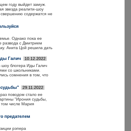
ущем году выйдет замуж.
ая звезда реалити-шоу
у свершению содержатся не
пользуйся
семье. Однако пока ее
е развода с Дмитрием
аку. Анита Цой решила дать
Иды Галич
10.12.2022
 шоу блогера Иды Галич
иями со школьниками.
лись сомнения в том, что
и судьбы"
29.11.2022
 раз поводом стало ее
картины "Ирония судьбы,
в том числе Мария
го предателем
озиции рэпера