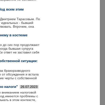
Под всем этим
 Дмитрием Тарасовым. По
т идеальных - бывший
твовать. Впрочем, она
 нему в костюме
но до сих пор продолжают
когда бывшая супруга
е ответ не заставил себя
обственной ситуации:
за бракоразводного
е от обсуждения и встала
щие черты с собственной
но налоги"
26.07.2023
м вниманием налоговой
везд имеются проблемы с
ькать в этом контексте,