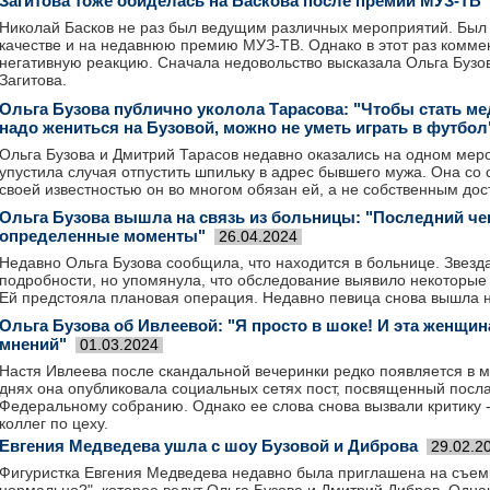
Загитова тоже обиделась на Баскова после премии МУЗ-ТВ
Николай Басков не раз был ведущим различных мероприятий. Был 
качестве и на недавнюю премию МУЗ-ТВ. Однако в этот раз комме
негативную реакцию. Сначала недовольство высказала Ольга Бузов
Загитова.
Ольга Бузова публично уколола Тарасова: "Чтобы стать м
надо жениться на Бузовой, можно не уметь играть в футбол
Ольга Бузова и Дмитрий Тарасов недавно оказались на одном меро
упустила случая отпустить шпильку в адрес бывшего мужа. Она со 
своей известностью он во многом обязан ей, а не собственным дос
Ольга Бузова вышла на связь из больницы: "Последний че
определенные моменты"
26.04.2024
Недавно Ольга Бузова сообщила, что находится в больнице. Звезда
подробности, но упомянула, что обследование выявило некоторые
Ей предстояла плановая операция. Недавно певица снова вышла н
Ольга Бузова об Ивлеевой: "Я просто в шоке! И эта женщи
мнений"
01.03.2024
Настя Ивлеева после скандальной вечеринки редко появляется в 
днях она опубликовала социальных сетях пост, посвященный посл
Федеральному собранию. Однако ее слова снова вызвали критику -
коллег по цеху.
Евгения Медведева ушла с шоу Бузовой и Диброва
29.02.2
Фигуристка Евгения Медведева недавно была приглашена на съемк