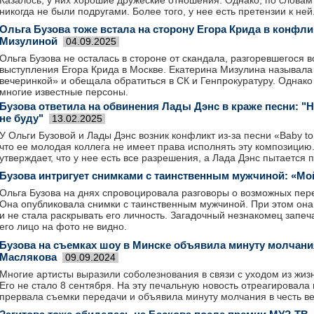
Казалось, у них хорошие дружеские отношения. Однако, по словам 
никогда не были подругами. Более того, у нее есть претензии к ней
Ольга Бузова тоже встала на сторону Егора Крида в конфли
Мизулиной
04.09.2025
Ольга Бузова не осталась в стороне от скандала, разгоревшегося в
выступления Егора Крида в Москве. Екатерина Мизулина называла
вечеринкой» и обещала обратиться в СК и Генпрокуратуру. Однако
многие известные персоны.
Бузова ответила на обвинения Лады Дэнс в краже песни: "Н
не буду"
13.02.2025
У Ольги Бузовой и Лады Дэнс возник конфликт из-за песни «Baby to
что ее молодая коллега не имеет права исполнять эту композицию.
утверждает, что у нее есть все разрешения, а Лада Дэнс пытается 
Бузова интригует снимками с таинственным мужчиной: «Мо
Ольга Бузова на днях спровоцировала разговоры о возможных пер
Она опубликовала снимки с таинственным мужчиной. При этом она
и не стала раскрывать его личность. Загадочный незнакомец запеч
его лицо на фото не видно.
Бузова на съемках шоу в Минске объявила минуту молчани
Маслякова
09.09.2024
Многие артисты выразили соболезнования в связи с уходом из жиз
Его не стало 8 сентября. На эту печальную новость отреагировала
прервала съемки передачи и объявила минуту молчания в честь в