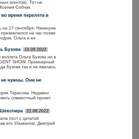
ных агентов). Тот не
Ксения Собчак.
 во время перелета в
ь на 17 сентября. Накануне
 приземлился на час позже
одом, Ольга и ее
ть Бузова
10.09.2022
 коллега Ольга Бузова ни в
» AGENT SHOW. Премьерный
да Бузова так и не явилась
 не нужны. Они не
трия Тарасова. Недавно
ожить совместный проект.
 Шекспира
22.08.2022
ала пост с цитатой
вав его Ульманом. Дмитрий