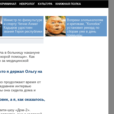
КРИМИНАЛ
НЕКРОЛОГ
КУЛЬТУРА
КНИЖНАЯ ПОЛКА
Министр по физкультуре
Вопреки злопыхателям
и спорту Чечни Ахмат
и критикам, "Колобок"
Кадыров удостоен
установил рекорд по
звания Героя республики
сборам уже в день
премьеры
ла в больницу накануне
скорой помощи». Как
я за медицинской
 что я держал Ольгу на
ако продолжают время от
недавнем интервью
бы она сидела дома и
ек, а я, как оказалось,
лити-шоу «Дом-2».