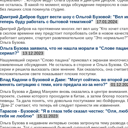
нормально?", которое ведут Ольга Бузова и Дмитрий Дибров. Одна
не осталась. В какой-то момент, когда обсуждение переросло в ска
без лишних слов покинула студию.
Дмитрий Дибров будет вести шоу с Ольгой Бузовой: "Вел и
теперь буду работать с бытовой тематикой"
17.01.2024
Дмитрий Дибров на протяжении многих лет вел шоу "Кто хочет ста
в сколом времени ему предстоит попробовать себя в новом качеств
работает шоумен, стартует развлекательное шоу "Это нормально?"
Ольга Бузова.
Ольга Бузова заявила, что не нашла морали в "Слове пацана
сериал?"
13.12.2023
Нашумевший сериал "Слово пацана" приковал к экранам многочис
оживленные обсуждения. Не осталась в стороне и Ольга Бузова. 
серии и решила высказать свое мнение. Как оказалось, она считает,
положительном свете показывает плохие поступки.
Влад Кадони о Бузовой и Даве: "Могут сойтись во второй ра
менять ситуацию с теми, кого предала из-за него?"
01.12.20
Ольга Бузова и Давид Манукян вновь оказались в центре внимания
проекте, съемки которого проходили в Китае, а затем блогер посе
певицы. Та дала понять, что довольна поступками экс-бойфренда.
"Дом-2" считают, что теперь ей следует принести им извинения.
Тарасов - Бузовой: "Я в глаза тебе сказал честно: "Оля, л
тебя не люблю"
15.11.2023
Ольга Бузова в недавнем интервью снова затронула тему развода
Тарасовым. Тот с изложенной бывшей супругой версией событий с