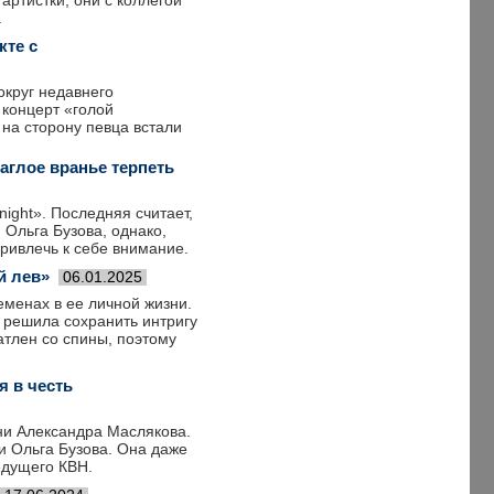
артистки, они с коллегой
.
кте с
округ недавнего
 концерт «голой
 на сторону певца встали
аглое вранье терпеть
night». Последняя считает,
 Ольга Бузова, однако,
привлечь к себе внимание.
й лев»
06.01.2025
еменах в ее личной жизни.
 решила сохранить интригу
атлен со спины, поэтому
я в честь
ни Александра Маслякова.
 и Ольга Бузова. Она даже
едущего КВН.