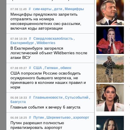
#
сим-карты
, дети
, Минцифры
07.08 11:49
Минцифры предложило запретить
отправлять на номера
несовершеннолетних смс-рассылки,
включая коды авторизации
#
Свердловскаяобласть
,
07.08 10:39
Екатеринбург
, Wildberries
В Екатеринбурге загорелся
логистический объект Wildberries после
атаки ВСУ
#
США
, Гилман
, обмен
07.08 09:27
США попросили Россию освободить
осужденного бывшего морпеха, не
принявшего в колонии наших правил и
норм
#
Главныеновости
, Сутьсобытий
,
06.08 18:33
6августа
Главные события к вечеру 6 августа
#
Путин
, Шереметьево
, аэропорт
06.08 18:25
Путин разрешил полностью
приватизировать аэропорт