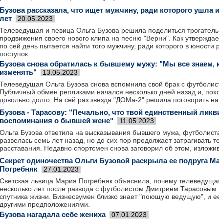
Бузова рассказала, что ищет мужчину, ради которого ушла и
лет
20.05.2023
Телеведущая и певица Ольга Бузова решила поделиться трогател
продвижения своего нового клипа на песню "Верни". Как утверждае
по сей день пытается найти того мужчину, ради которого в юности
поступок.
Бузова снова обратилась к бывшему мужу: "Мы все знаем,
изменять"
13.05.2023
Телеведущая Ольга Бузова снова вспомнила свой брак с футболи
Публичный обмен репликами начался несколько дней назад и, пох
довольно долго. На сей раз звезда "ДОМа-2" решила поговорить на
Бузова - Тарасову: "Печально, что твой единственный ликв
воспоминания о бывшей жене"
11.05.2023
Ольга Бузова ответила на высказывания бывшего мужа, футболист
развелась семь лет назад, но до сих пор продолжает затрагивать т
расставания. Недавно спортсмен снова заговорил об этом, изложи
Секрет одиночества Ольги Бузовой раскрыла ее подруга М
Погребняк
27.01.2023
Светская львица Мария Погребняк объяснила, почему телеведущая
несколько лет после развода с футболистом Дмитрием Тарасовым 
спутника жизни. Бизнесвумен близко знает "поющую ведущую", и ее
другими предположениями.
Бузова нагадала себе жениха
07.01.2023