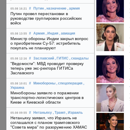
#
Путин
, назначение
, армия
05.08 16:21
Путин провел перестановки в
руководстве группировок российских
войск
#
Армия
, Индия
, авиация
05.08 13:55
Министр обороны Индии закрыл вопрос
о приобретении Су-57: истребитель
покупать не планируют
#
Заславский
, ГИТИС
, скандалы
05.08 12:16
"Ведомости": МВД проводит проверку
теперь уже экс-ректора ГИТИСа
Заславского
#
Минобороны
, спецоперация
,
05.08 10:01
Украина
Минобороны заявило о поражении
транспортно-логистических центров в
Киеве и Киевской области
#
Нетаньяху
, Трамп
, Израиль
05.08 09:55
Нетаньяху заявил, что Израиль не
соглашался с планом трамповского
"Совета мира" по разоружению ХАМАС