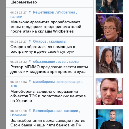
Шереметьево
#
Решетников
, Wildberries
,
06.08 17:27
налоги
Минэкономразвития прорабатывает
меры поддержки предпринимателей
после атак на склады Wildberries
#
Омаров
, скандалы
06.08 16:27
Омаров обратился за помощью к
Бастрыкину в деле своей супруги
#
образование
, вузы
, квоты
06.08 15:33
Ректор МГИМО предложил ввести квоты
для олимпиадников при приеме в вузы
#
минобороны
, спецоперация
,
06.08 15:04
ТЭК
Минобороны заявило о поражении
объектов ТЭК и логистических центров
на Украине
#
Великобритания
, санкции
,
06.08 13:18
Озонбанк
Великобритания ввела санкции против
Озон банка и еще пяти банков из РФ