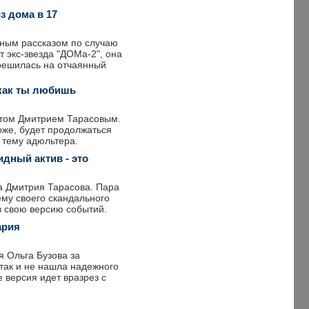
з дома в 17
ьным рассказом по случаю
т экс-звезда "ДОМа-2", она
 решилась на отчаянный
 как ты любишь
стом Дмитрием Тарасовым.
оже, будет продолжаться
 тему адюльтера.
идный актив - это
а Дмитрия Тарасова. Пара
ему своего скандального
в свою версию событий.
ария
 Ольга Бузова за
так и не нашла надежного
 версия идет вразрез с