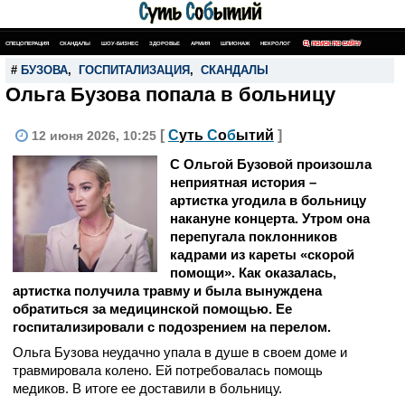
СПЕЦОПЕРАЦИЯ
СКАНДАЛЫ
ШОУ-БИЗНЕС
ЗДОРОВЬЕ
АРМИЯ
ШПИОНАЖ
НЕКРОЛОГ
ПОИСК ПО САЙТУ
#
БУЗОВА
,
ГОСПИТАЛИЗАЦИЯ
,
СКАНДАЛЫ
Ольга Бузова попала в больницу
[
С
уть
С
о
б
ытий
]
12 июня 2026, 10:25
С Ольгой Бузовой произошла
неприятная история –
артистка угодила в больницу
накануне концерта. Утром она
перепугала поклонников
кадрами из кареты «скорой
помощи». Как оказалась,
артистка получила травму и была вынуждена
обратиться за медицинской помощью. Ее
госпитализировали с подозрением на перелом.
Ольга Бузова неудачно упала в душе в своем доме и
травмировала колено. Ей потребовалась помощь
медиков. В итоге ее доставили в больницу.