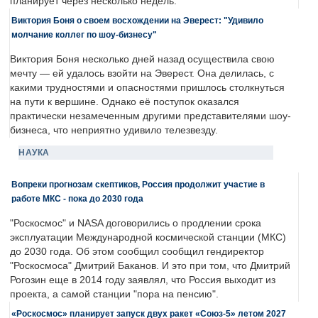
планирует через несколько недель.
Виктория Боня о своем восхождении на Эверест: "Удивило
молчание коллег по шоу-бизнесу"
Виктория Боня несколько дней назад осуществила свою
мечту — ей удалось взойти на Эверест. Она делилась, с
какими трудностями и опасностями пришлось столкнуться
на пути к вершине. Однако её поступок оказался
практически незамеченным другими представителями шоу-
бизнеса, что неприятно удивило телезвезду.
НАУКА
Вопреки прогнозам скептиков, Россия продолжит участие в
работе МКС - пока до 2030 года
"Роскосмос" и NASA договорились о продлении срока
эксплуатации Международной космической станции (МКС)
до 2030 года. Об этом сообщил сообщил гендиректор
"Роскосмоса" Дмитрий Баканов. И это при том, что Дмитрий
Рогозин еще в 2014 году заявлял, что Россия выходит из
проекта, а самой станции "пора на пенсию".
«Роскосмос» планирует запуск двух ракет «Союз-5» летом 2027