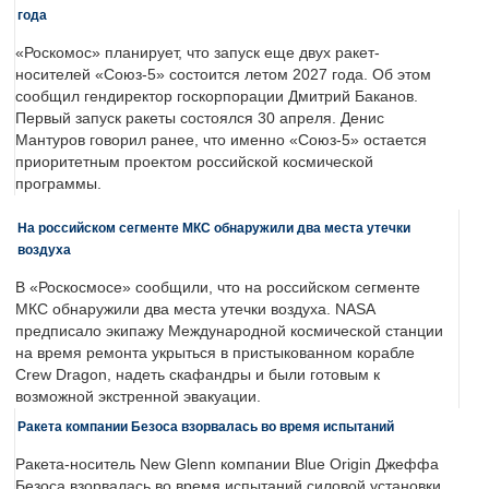
года
«Роскомос» планирует, что запуск еще двух ракет-
носителей «Союз-5» состоится летом 2027 года. Об этом
сообщил гендиректор госкорпорации Дмитрий Баканов.
Первый запуск ракеты состоялся 30 апреля. Денис
Мантуров говорил ранее, что именно «Союз-5» остается
приоритетным проектом российской космической
программы.
На российском сегменте МКС обнаружили два места утечки
воздуха
В «Роскосмосе» сообщили, что на российском сегменте
МКС обнаружили два места утечки воздуха. NASA
предписало экипажу Международной космической станции
на время ремонта укрыться в пристыкованном корабле
Crew Dragon, надеть скафандры и были готовым к
возможной экстренной эвакуации.
Ракета компании Безоса взорвалась во время испытаний
Ракета-носитель New Glenn компании Blue Origin Джеффа
Безоса взорвалась во время испытаний силовой установки