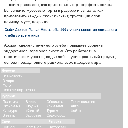
— книга расскажет, как приготовить торт перфекциониста.
Вы увидите муссовые торты в разрезе и узнаете, как
приготовить каждый слой: бисквит, хрустящий слой,
начинку, мусс, покрытие.
Софи Дюпюи-Голье: Мир хлеба. 100 лучших рецептов домашнего
хлеба со всего мира
Аромат свежеиспеченного хлеба повышает уровень
эндорфинов, гормонов счастья. Это работает на
генетическом уровне, ведь хлеб — универсальный продукт,
основа повседневного рациона всех народов мира.
Новости
Все новости
В мире
Фото
Новости партнеров
Рубрики
Политика
В кино
Общество
Происшествия
Экономика
Шоубиз
Криминал
Авто
Культура
Желтый
Туризм
Хайтек
В театр
Здоровье
Сад-огород
Спорт
Регионы
Футбол
Баскетбол
Татарстан