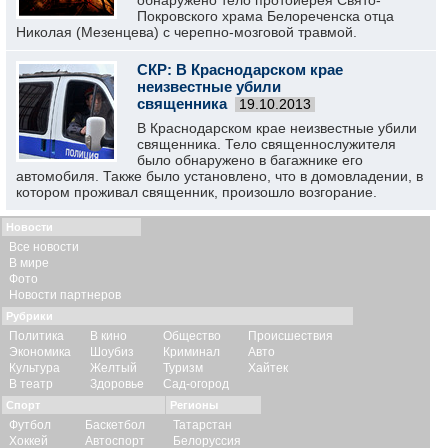
обнаружено тело протоиерея Свято-
Покровского храма Белореченска отца
Николая (Мезенцева) с черепно-мозговой травмой.
СКР: В Краснодарском крае
неизвестные убили
священника
19.10.2013
В Краснодарском крае неизвестные убили
священника. Тело священнослужителя
было обнаружено в багажнике его
автомобиля. Также было установлено, что в домовладении, в
котором проживал священник, произошло возгорание.
Новости
Все новости
В мире
Фото
Новости партнеров
Рубрики
Политика
В кино
Общество
Происшествия
Экономика
Шоубиз
Криминал
Авто
Культура
Желтый
Туризм
Хайтек
В театр
Здоровье
Сад-огород
Спорт
Регионы
Футбол
Баскетбол
Татарстан
Хоккей
Автоспорт
Белоруссия