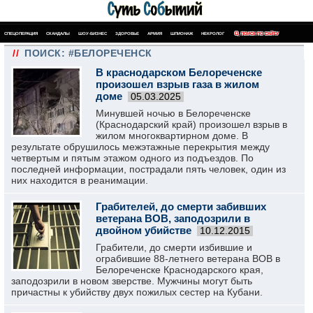
СПЕЦОПЕРАЦИЯ
СКАНДАЛЫ
ШОУ-БИЗНЕС
ЗДОРОВЬЕ
АРМИЯ
ШПИОНАЖ
НЕКРОЛОГ
ПОИСК ПО САЙТУ
//
ПОИСК: #БЕЛОРЕЧЕНСК
В краснодарском Белореченске
произошел взрыв газа в жилом
доме
05.03.2025
Минувшей ночью в Белореченске
(Краснодарский край) произошел взрыв в
жилом многоквартирном доме. В
результате обрушилось межэтажные перекрытия между
четвертым и пятым этажом одного из подъездов. По
последней информации, пострадали пять человек, один из
них находится в реанимации.
Грабителей, до смерти забивших
ветерана ВОВ, заподозрили в
двойном убийстве
10.12.2015
Грабители, до смерти избившие и
ограбившие 88-летнего ветерана ВОВ в
Белореченске Краснодарского края,
заподозрили в новом зверстве. Мужчины могут быть
причастны к убийству двух пожилых сестер на Кубани.