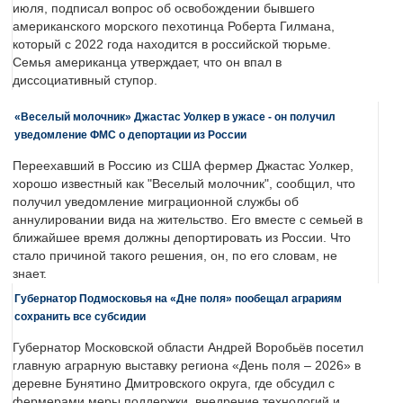
июля, подписал вопрос об освобождении бывшего
американского морского пехотинца Роберта Гилмана,
который с 2022 года находится в российской тюрьме.
Семья американца утверждает, что он впал в
диссоциативный ступор.
«Веселый молочник» Джастас Уолкер в ужасе - он получил
уведомление ФМС о депортации из России
Переехавший в Россию из США фермер Джастас Уолкер,
хорошо известный как "Веселый молочник", сообщил, что
получил уведомление миграционной службы об
аннулировании вида на жительство. Его вместе с семьей в
ближайшее время должны депортировать из России. Что
стало причиной такого решения, он, по его словам, не
знает.
Губернатор Подмосковья на «Дне поля» пообещал аграриям
сохранить все субсидии
Губернатор Московской области Андрей Воробьёв посетил
главную аграрную выставку региона «День поля – 2026» в
деревне Бунятино Дмитровского округа, где обсудил с
фермерами меры поддержки, внедрение технологий и