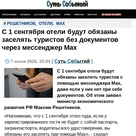
СПЕЦОПЕРАЦИЯ
СКАНДАЛЫ
ШОУ-БИЗНЕС
ЗДОРОВЬЕ
АРМИЯ
ШПИОНАЖ
НЕКРОЛОГ
ПОИСК ПО САЙТУ
#
РЕШЕТНИКОВ
,
ОТЕЛИ
,
MAX
С 1 сентября отели будут обязаны
заселять туристов без документов
через мессенджер Max
[
С
уть
С
о
б
ытий
]
7 июля 2026, 15:04
С 1 сентября отели будут
обязаны заселять туристов c
помощью мессенджера Max,
даже если у них нет при себе
документов. Об этом заявил
министр экономического
развития РФ Максим Решетников.
«Напоминаю, что с 1 сентября этого года, если у
зарегистрированного гостя не будет с собой паспорта,
загранпаспорта, водительского удостоверения, вы
обязаны его заселять при помощи Max», - сказал