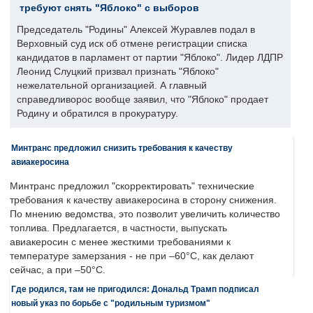
требуют снять "Яблоко" с выборов
Председатель "Родины" Алексей Журавлев подал в
Верховный суд иск об отмене регистрации списка
кандидатов в парламент от партии "Яблоко". Лидер ЛДПР
Леонид Слуцкий призвал признать "Яблоко"
нежелательной организацией. А главный
справедливорос вообще заявил, что "Яблоко" продает
Родину и обратился в прокуратуру.
Минтранс предложил снизить требования к качеству
авиакеросина
Минтранс предложил "скорректировать" технические
требования к качеству авиакеросина в сторону снижения.
По мнению ведомства, это позволит увеличить количество
топлива. Предлагается, в частности, выпускать
авиакеросин с менее жесткими требованиями к
температуре замерзания - не при –60°C, как делают
сейчас, а при –50°C.
Где родился, там не пригодился: Дональд Трамп подписал
новый указ по борьбе с "родильным туризмом"