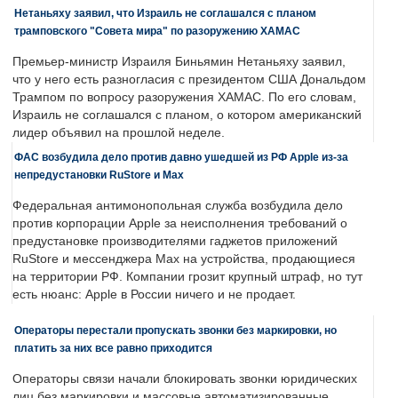
Нетаньяху заявил, что Израиль не соглашался с планом
трамповского "Совета мира" по разоружению ХАМАС
Премьер-министр Израиля Биньямин Нетаньяху заявил,
что у него есть разногласия с президентом США Дональдом
Трампом по вопросу разоружения ХАМАС. По его словам,
Израиль не соглашался с планом, о котором американский
лидер объявил на прошлой неделе.
ФАС возбудила дело против давно ушедшей из РФ Apple из-за
непредустановки RuStore и Max
Федеральная антимонопольная служба возбудила дело
против корпорации Apple за неисполнения требований о
предустановке производителями гаджетов приложений
RuStore и мессенджера Max на устройства, продающиеся
на территории РФ. Компании грозит крупный штраф, но тут
есть нюанс: Apple в России ничего и не продает.
Операторы перестали пропускать звонки без маркировки, но
платить за них все равно приходится
Операторы связи начали блокировать звонки юридических
лиц без маркировки и массовые автоматизированные