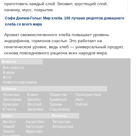
приготовить каждый слой: бисквит, хрустящий слой,
начинку, мусс, покрытие.
Софи Дюпюи-Голье: Мир хлеба. 100 лучших рецептов домашнего
хлеба со всего мира
Аромат свежеиспеченного хлеба повышает уровень
эндорфинов, гормонов счастья. Это работает на
генетическом уровне, ведь хлеб — универсальный продукт,
основа повседневного рациона всех народов мира.
Новости
Все новости
В мире
Фото
Новости партнеров
Рубрики
Политика
В кино
Общество
Происшествия
Экономика
Шоубиз
Криминал
Авто
Культура
Желтый
Туризм
Хайтек
В театр
Здоровье
Сад-огород
Спорт
Регионы
Футбол
Баскетбол
Татарстан
Хоккей
Автоспорт
Белоруссия
Теннис
Фристайл