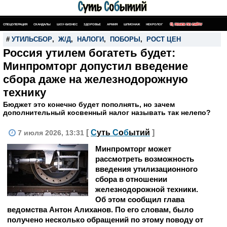
СПЕЦОПЕРАЦИЯ
СКАНДАЛЫ
ШОУ-БИЗНЕС
ЗДОРОВЬЕ
АРМИЯ
ШПИОНАЖ
НЕКРОЛОГ
ПОИСК ПО САЙТУ
#
УТИЛЬСБОР
,
Ж/Д
,
НАЛОГИ
,
ПОБОРЫ
,
РОСТ ЦЕН
Россия утилем богатеть будет:
Минпромторг допустил введение
сбора даже на железнодорожную
технику
Бюджет это конечно будет пополнять, но зачем
дополнительный косвенный налог называть так нелепо?
[
С
уть
С
о
б
ытий
]
7 июля 2026, 13:31
Минпромторг может
рассмотреть возможность
введения утилизационного
сбора в отношении
железнодорожной техники.
Об этом сообщил глава
ведомства Антон Алиханов. По его словам, было
получено несколько обращений по этому поводу от