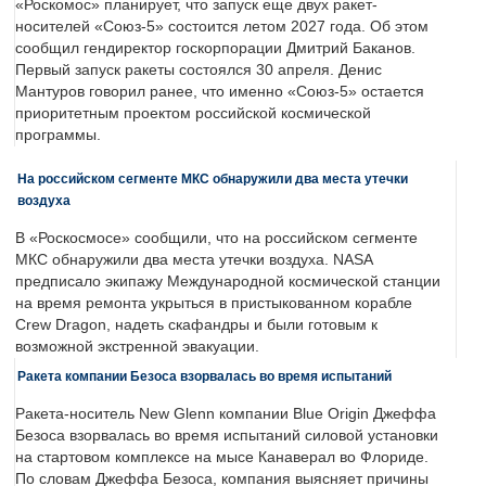
«Роскомос» планирует, что запуск еще двух ракет-
носителей «Союз-5» состоится летом 2027 года. Об этом
сообщил гендиректор госкорпорации Дмитрий Баканов.
Первый запуск ракеты состоялся 30 апреля. Денис
Мантуров говорил ранее, что именно «Союз-5» остается
приоритетным проектом российской космической
программы.
На российском сегменте МКС обнаружили два места утечки
воздуха
В «Роскосмосе» сообщили, что на российском сегменте
МКС обнаружили два места утечки воздуха. NASA
предписало экипажу Международной космической станции
на время ремонта укрыться в пристыкованном корабле
Crew Dragon, надеть скафандры и были готовым к
возможной экстренной эвакуации.
Ракета компании Безоса взорвалась во время испытаний
Ракета-носитель New Glenn компании Blue Origin Джеффа
Безоса взорвалась во время испытаний силовой установки
на стартовом комплексе на мысе Канаверал во Флориде.
По словам Джеффа Безоса, компания выясняет причины