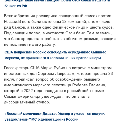
Великобритания ввела санкции против Озон банка и еще пяти
банков из РФ
Великобритания расширила санкционный список против
России.В него были включены 12 компаний, в том числе
ряд банков, а также одно физическое лицо и шесть судов.
Под санкции попал, в частности Озон банк. Там заявили,
что банк продолжает работать в обычном режиме, санкции
не повлияют на его работу.
США попросили Россию освободить осужденного бывшего
морпеха, не принявшего в колонии наших правил и норм
Госсекретарь США Марко Рубио на встрече с министром
иностранных дел Сергеем Лавровым, которая прошла 23
июля, подписал вопрос об освобождении бывшего
американского морского пехотинца Роберта Гилмана,
который с 2022 года находится в российской тюрьме.
Семья американца утверждает, что он впал в
диссоциативный ступор.
«Веселый молочник» Джастас Уолкер в ужасе - он получил
уведомление ФМС о депортации из России