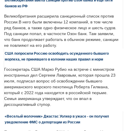
Великобритания ввела санкции против Озон банка и еще пяти
банков из РФ
Великобритания расширила санкционный список против
России.В него были включены 12 компаний, в том числе
ряд банков, а также одно физическое лицо и шесть судов.
Под санкции попал, в частности Озон банк. Там заявили,
что банк продолжает работать в обычном режиме, санкции
не повлияют на его работу.
США попросили Россию освободить осужденного бывшего
морпеха, не принявшего в колонии наших правил и норм
Госсекретарь США Марко Рубио на встрече с министром
иностранных дел Сергеем Лавровым, которая прошла 23
июля, подписал вопрос об освобождении бывшего
американского морского пехотинца Роберта Гилмана,
который с 2022 года находится в российской тюрьме.
Семья американца утверждает, что он впал в
диссоциативный ступор.
«Веселый молочник» Джастас Уолкер в ужасе - он получил
уведомление ФМС о депортации из России