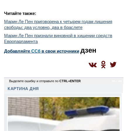
Читайте также:
Марин Ле Пен приговорена к четырем годам лишения
свободы: два условно, два в браслете
Марин Ле Пен признали виновной в хищении средств
Европарламента
дзен
Добавляйте
CСб
в свои источники
0
Выделите ошибку и отправьте по
CTRL+ENTER
sm / sm
КАРТИНА ДНЯ