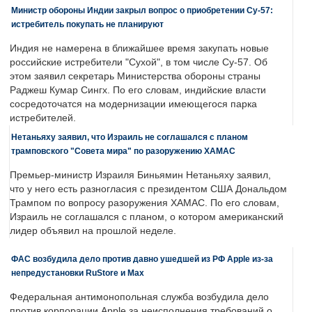
Министр обороны Индии закрыл вопрос о приобретении Су-57:
истребитель покупать не планируют
Индия не намерена в ближайшее время закупать новые
российские истребители "Сухой", в том числе Су-57. Об
этом заявил секретарь Министерства обороны страны
Раджеш Кумар Сингх. По его словам, индийские власти
сосредоточатся на модернизации имеющегося парка
истребителей.
Нетаньяху заявил, что Израиль не соглашался с планом
трамповского "Совета мира" по разоружению ХАМАС
Премьер-министр Израиля Биньямин Нетаньяху заявил,
что у него есть разногласия с президентом США Дональдом
Трампом по вопросу разоружения ХАМАС. По его словам,
Израиль не соглашался с планом, о котором американский
лидер объявил на прошлой неделе.
ФАС возбудила дело против давно ушедшей из РФ Apple из-за
непредустановки RuStore и Max
Федеральная антимонопольная служба возбудила дело
против корпорации Apple за неисполнения требований о