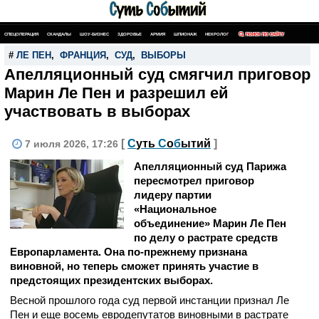
СПЕЦОПЕРАЦИЯ
СКАНДАЛЫ
ШОУ-БИЗНЕС
ЗДОРОВЬЕ
АРМИЯ
ШПИОНАЖ
НЕКРОЛОГ
ПОИСК ПО САЙТУ
#
ЛЕ ПЕН
,
ФРАНЦИЯ
,
СУД
,
ВЫБОРЫ
Апелляционный суд смягчил приговор
Марин Ле Пен и разрешил ей
участвовать в выборах
[
С
уть
С
о
б
ытий
]
7 июля 2026, 17:26
Апелляционный суд Парижа
пересмотрел приговор
лидеру партии
«Национальное
объединение» Марин Ле Пен
по делу о растрате средств
Европарламента. Она по-прежнему признана
виновной, но теперь сможет принять участие в
предстоящих президентских выборах.
Весной прошлого года суд первой инстанции признал Ле
Пен и еще восемь евродепутатов виновными в растрате