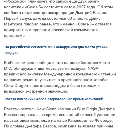
«Роскомос» планирует, что запуск еще двух ракет-
носителей «Союз-5» состоится летом 2027 года. Об этом
сообщил гендиректор госкорпорации Дмитрий Баканов.
Первый запуск ракеты состоялся 30 апреля. Денис
Мантуров говорил ранее, что именно «Союз-5» остается
приоритетным проектом российской космической
программы.
На российском сегменте МКС обнаружили два места утечки
воздуха
В «Роскосмосе» сообщили, что на российском сегменте
МКС обнаружили два места утечки воздуха. NASA
предписало экипажу Международной космической станции
на время ремонта укрыться в пристыкованном корабле
Crew Dragon, надеть скафандры и были готовым к
возможной экстренной эвакуации.
Ракета компании Безоса взорвалась во время испытаний
Ракета-носитель New Glenn компании Blue Origin Джеффа
Безоса взорвалась во время испытаний силовой установки
на стартовом комплексе на мысе Канаверал во Флориде.
По словам Джеффа Безоса, компания выясняет причины