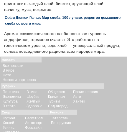
приготовить каждый слой: бисквит, хрустящий слой,
начинку, мусс, покрытие.
Софи Дюпюи-Голье: Мир хлеба. 100 лучших рецептов домашнего
хлеба со всего мира
Аромат свежеиспеченного хлеба повышает уровень
эндорфинов, гормонов счастья. Это работает на
генетическом уровне, ведь хлеб — универсальный продукт,
основа повседневного рациона всех народов мира.
Новости
Все новости
В мире
Фото
Новости партнеров
Рубрики
Политика
В кино
Общество
Происшествия
Экономика
Шоубиз
Криминал
Авто
Культура
Желтый
Туризм
Хайтек
В театр
Здоровье
Сад-огород
Спорт
Регионы
Футбол
Баскетбол
Татарстан
Хоккей
Автоспорт
Белоруссия
Теннис
Фристайл