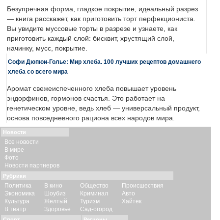
Безупречная форма, гладкое покрытие, идеальный разрез
— книга расскажет, как приготовить торт перфекциониста.
Вы увидите муссовые торты в разрезе и узнаете, как
приготовить каждый слой: бисквит, хрустящий слой,
начинку, мусс, покрытие.
Софи Дюпюи-Голье: Мир хлеба. 100 лучших рецептов домашнего
хлеба со всего мира
Аромат свежеиспеченного хлеба повышает уровень
эндорфинов, гормонов счастья. Это работает на
генетическом уровне, ведь хлеб — универсальный продукт,
основа повседневного рациона всех народов мира.
Новости
Все новости
В мире
Фото
Новости партнеров
Рубрики
Политика
В кино
Общество
Происшествия
Экономика
Шоубиз
Криминал
Авто
Культура
Желтый
Туризм
Хайтек
В театр
Здоровье
Сад-огород
Спорт
Регионы