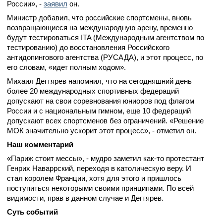
России», -
заявил
он.
Министр добавил, что российские спортсмены, вновь
возвращающиеся на международную арену, временно
будут тестироваться ITA (Международным агентством по
тестированию) до восстановления Российского
антидопингового агентства (РУСАДА), и этот процесс, по
его словам, «идет полным ходом».
Михаил Дегтярев напомнил, что на сегодняшний день
более 20 международных спортивных федераций
допускают на свои соревнования юниоров под флагом
России и с национальным гимном, еще 10 федераций
допускают всех спортсменов без ограничений. «Решение
МОК значительно ускорит этот процесс», - отметил он.
Наш комментарий
«Париж стоит мессы», - мудро заметил как-то протестант
Генрих Наваррский, переходя в католическую веру. И
стал королем Франции, хотя для этого и пришлось
поступиться некоторыми своими принципами. По всей
видимости, прав в данном случае и Дегтярев.
Суть событий