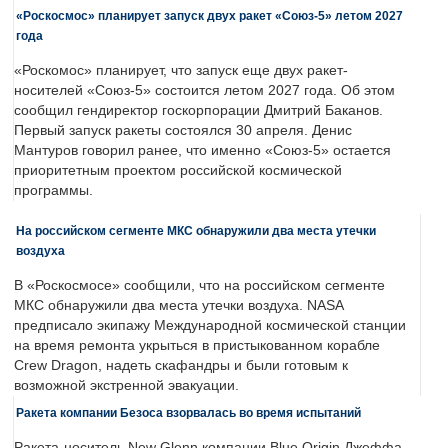
«Роскосмос» планирует запуск двух ракет «Союз-5» летом 2027
года
«Роскомос» планирует, что запуск еще двух ракет-
носителей «Союз-5» состоится летом 2027 года. Об этом
сообщил гендиректор госкорпорации Дмитрий Баканов.
Первый запуск ракеты состоялся 30 апреля. Денис
Мантуров говорил ранее, что именно «Союз-5» остается
приоритетным проектом российской космической
программы.
На российском сегменте МКС обнаружили два места утечки
воздуха
В «Роскосмосе» сообщили, что на российском сегменте
МКС обнаружили два места утечки воздуха. NASA
предписало экипажу Международной космической станции
на время ремонта укрыться в пристыкованном корабле
Crew Dragon, надеть скафандры и были готовым к
возможной экстренной эвакуации.
Ракета компании Безоса взорвалась во время испытаний
Ракета-носитель New Glenn компании Blue Origin Джеффа