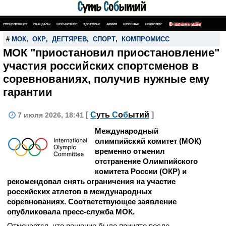
СПЕЦОПЕРАЦИЯ
СКАНДАЛЫ
ШОУ-БИЗНЕС
ЗДОРОВЬЕ
АРМИЯ
ШПИОНАЖ
НЕКРОЛОГ
ПОИСК ПО САЙТУ
#
МОК
,
ОКР
,
ДЕГТЯРЕВ
,
СПОРТ
,
КОМПРОМИСС
МОК "приостановил приостановление"
участия российских спортсменов в
соревнованиях, получив нужные ему
гарантии
[
С
уть
С
о
б
ытий
]
7 июля 2026, 18:41
Международный
олимпийский комитет (МОК)
временно отменил
отстранение Олимпийского
комитета России (ОКР) и
рекомендовал снять ограничения на участие
российских атлетов в международных
соревнованиях. Соответствующее заявление
опубликовала пресс-служба МОК.
Отмечается, что решение было принято после