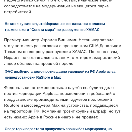
Раджеш Кумар Сингх. По его словам, индийские власти
сосредоточатся на модернизации имеющегося парка
истребителей.
Нетаньяху заявил, что Израиль не соглашался с планом
трамповского "Совета мира" по разоружению ХАМАС
Премьер-министр Израиля Биньямин Нетаньяху заявил,
что у него есть разногласия с президентом США Дональдом
Трампом по вопросу разоружения ХАМАС. По его словам,
Израиль не соглашался с планом, о котором американский
лидер объявил на прошлой неделе.
ФАС возбудила дело против давно ушедшей из РФ Apple из-за
непредустановки RuStore и Max
Федеральная антимонопольная служба возбудила дело
против корпорации Apple за неисполнения требований о
предустановке производителями гаджетов приложений
RuStore и мессенджера Max на устройства, продающиеся
на территории РФ. Компании грозит крупный штраф, но тут
есть нюанс: Apple в России ничего и не продает.
Операторы перестали пропускать звонки без маркировки, но