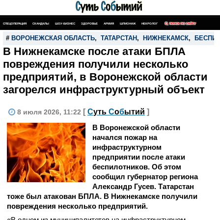
СПЕЦОПЕРАЦИЯ
СКАНДАЛЫ
ШОУ-БИЗНЕС
ЗДОРОВЬЕ
АРМИЯ
ШПИОНАЖ
НЕКРОЛОГ
ПОИСК ПО САЙТУ
#
ВОРОНЕЖСКАЯ ОБЛАСТЬ
,
ТАТАРСТАН
,
НИЖНЕКАМСК
,
БЕСПИ
В Нижнекамске после атаки БПЛА
повреждения получили несколько
предприятий, в Воронежской области
загорелся инфраструктурный объект
[
С
уть
С
о
б
ытий
]
8 июля 2026, 11:22
В Воронежской области
начался пожар на
инфраструктурном
предприятии после атаки
беспилотников. Об этом
сообщил губернатор региона
Александр Гусев. Татарстан
тоже был атакован БПЛА. В Нижнекамске получили
повреждения несколько предприятий.
«В одном из муниципалитетов на инфраструктурном