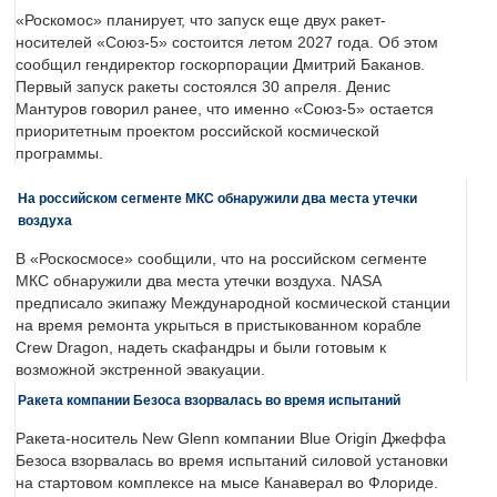
«Роскомос» планирует, что запуск еще двух ракет-
носителей «Союз-5» состоится летом 2027 года. Об этом
сообщил гендиректор госкорпорации Дмитрий Баканов.
Первый запуск ракеты состоялся 30 апреля. Денис
Мантуров говорил ранее, что именно «Союз-5» остается
приоритетным проектом российской космической
программы.
На российском сегменте МКС обнаружили два места утечки
воздуха
В «Роскосмосе» сообщили, что на российском сегменте
МКС обнаружили два места утечки воздуха. NASA
предписало экипажу Международной космической станции
на время ремонта укрыться в пристыкованном корабле
Crew Dragon, надеть скафандры и были готовым к
возможной экстренной эвакуации.
Ракета компании Безоса взорвалась во время испытаний
Ракета-носитель New Glenn компании Blue Origin Джеффа
Безоса взорвалась во время испытаний силовой установки
на стартовом комплексе на мысе Канаверал во Флориде.