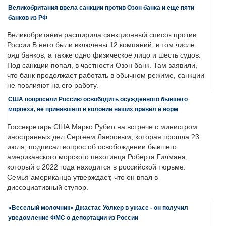
Великобритания ввела санкции против Озон банка и еще пяти
банков из РФ
Великобритания расширила санкционный список против
России.В него были включены 12 компаний, в том числе
ряд банков, а также одно физическое лицо и шесть судов.
Под санкции попал, в частности Озон банк. Там заявили,
что банк продолжает работать в обычном режиме, санкции
не повлияют на его работу.
США попросили Россию освободить осужденного бывшего
морпеха, не принявшего в колонии наших правил и норм
Госсекретарь США Марко Рубио на встрече с министром
иностранных дел Сергеем Лавровым, которая прошла 23
июля, подписал вопрос об освобождении бывшего
американского морского пехотинца Роберта Гилмана,
который с 2022 года находится в российской тюрьме.
Семья американца утверждает, что он впал в
диссоциативный ступор.
«Веселый молочник» Джастас Уолкер в ужасе - он получил
уведомление ФМС о депортации из России