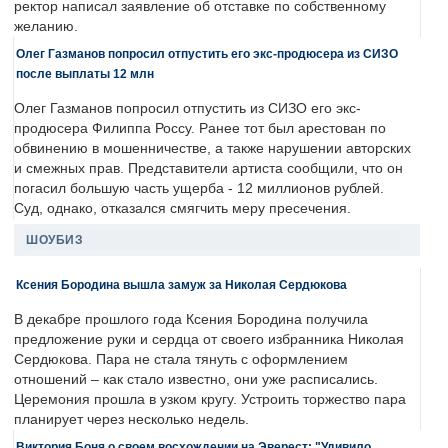
ректор написал заявление об отставке по собственному
желанию.
Олег Газманов попросил отпустить его экс-продюсера из СИЗО
после выплаты 12 млн
Олег Газманов попросил отпустить из СИЗО его экс-
продюсера Филиппа Россу. Ранее тот был арестован по
обвинению в мошенничестве, а также нарушении авторских
и смежных прав. Представители артиста сообщили, что он
погасил большую часть ущерба - 12 миллионов рублей.
Суд, однако, отказался смягчить меру пресечения.
ШОУБИЗ
Ксения Бородина вышла замуж за Николая Сердюкова
В декабре прошлого года Ксения Бородина получила
предложение руки и сердца от своего избранника Николая
Сердюкова. Пара не стала тянуть с оформлением
отношений – как стало известно, они уже расписались.
Церемония прошла в узком кругу. Устроить торжество пара
планирует через несколько недель.
Виктория Боня о своем восхождении на Эверест: "Удивило