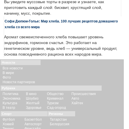
Вы увидите муссовые торты в разрезе и узнаете, как
приготовить каждый слой: бисквит, хрустящий слой,
начинку, мусс, покрытие.
Софи Дюпюи-Голье: Мир хлеба. 100 лучших рецептов домашнего
хлеба со всего мира
Аромат свежеиспеченного хлеба повышает уровень
эндорфинов, гормонов счастья. Это работает на
генетическом уровне, ведь хлеб — универсальный продукт,
основа повседневного рациона всех народов мира.
Новости
Все новости
В мире
Фото
Новости партнеров
Рубрики
Политика
В кино
Общество
Происшествия
Экономика
Шоубиз
Криминал
Авто
Культура
Желтый
Туризм
Хайтек
В театр
Здоровье
Сад-огород
Спорт
Регионы
Футбол
Баскетбол
Татарстан
Хоккей
Автоспорт
Белоруссия
Теннис
Фристайл