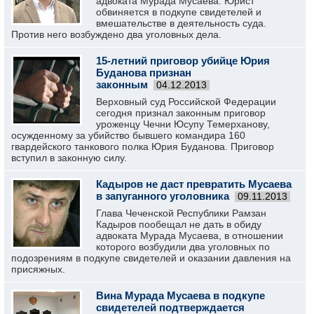
адвоката Мурада Мусаева. Юрист
обвиняется в подкупе свидетелей и
вмешательстве в деятельность суда.
Против него возбуждено два уголовных дела.
15-летний приговор убийце Юрия
Буданова признан
законным
04.12.2013
Верховный суд Российской Федерации
сегодня признал законным приговор
уроженцу Чечни Юсупу Темерханову,
осужденному за убийство бывшего командира 160
гвардейского танкового полка Юрия Буданова. Приговор
вступил в законную силу.
Кадыров не даст превратить Мусаева
в запуганного уголовника
09.11.2013
Глава Чеченской Республики Рамзан
Кадыров пообещал не дать в обиду
адвоката Мурада Мусаева, в отношении
которого возбудили два уголовных по
подозрениям в подкупе свидетелей и оказании давления на
присяжных.
Вина Мурада Мусаева в подкупе
свидетелей подтверждается