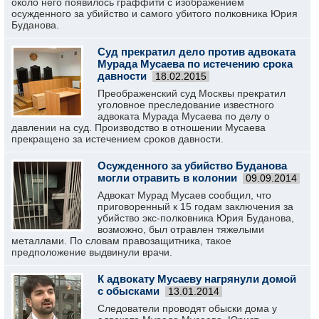
около него появилось граффити с изображением
осужденного за убийство и самого убитого полковника Юрия
Буданова.
Суд прекратил дело против адвоката
Мурада Мусаева по истечению срока
давности
18.02.2015
Преображенский суд Москвы прекратил
уголовное преследование известного
адвоката Мурада Мусаева по делу о
давлении на суд. Производство в отношении Мусаева
прекращено за истечением сроков давности.
Осужденного за убийство Буданова
могли отравить в колонии
09.09.2014
Адвокат Мурад Мусаев сообщил, что
приговоренный к 15 годам заключения за
убийство экс-полковника Юрия Буданова,
возможно, был отравлен тяжелыми
металлами. По словам правозащитника, такое
предположение выдвинули врачи.
К адвокату Мусаеву нагрянули домой
с обысками
13.01.2014
Следователи проводят обыски дома у