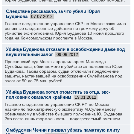
Юрия Буданова. Сейчас для него вызвана "Скорая помощь".
Следствие рассказало, за что убили Юрия
Буданова
07.07.2012
Главное следственное управление СКР по Москве закончило
основные следственные действия по громкому делу об
убийстве экс-полковника Юрия Буданова 10 июня прошлого
года на Комсомольском проспекте в Москве.
Убийце Буданова отказали в освобождении даже под
внушительный залог
09.06.2012
Пресненский суд Москвы продлил арест Магомеда
Сулейманова, обвиняемого в убийстве эк-полковника Юрия
Буданова. Таким образом, судьи отклонили предложение
защиты, настаивавшей на освобождении Сулейманова под
залог от 50 до 75 млн рублей.
Убийца Буданова хотел отомстить за отца, экс-
полковник оказался крайним
19.01.2012
Главное следственное управление СК РФ по Москве
назначило психиатрическую экспертизу М.Сулейманову,
обвиняемому в убийстве бывшего полковника Ю. Буданова.
Это всего лишь формальность – подозреваемый вменяем.
Омбудсмен Чечни призвал убрать памятную плиту