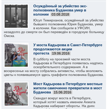
Осуждённый за убийство экс-
полковника Буданова умер в
колонии
03.08.2018
Юсуп Темирханов, осуждённый за убийство
бывшего полковника Юрия Буданова, умер
в колонии. Как сообщили в УФСИН,
незадолго до смерти он был переведён в городскую больницу
Омска.
У моста Кадырова в Санкт-Петербурге
продолжаются акции
протеста
19.06.2016
В субботу на проезжей части моста
Кадырова в Петербурге появилась надпись
оскорбительного содержания. А в
воскресенье на мосту собрались активисты, чтобы возложить
цветы к появившемуся здесь граффити полковника Буданова.
Мост Кадырова в Петербурге местные
жители самочинно превратили в мост
Буданова
15.06.2016
Скандал вокруг моста в Петербурге,
который хотят назвать именем Ахмата
Кадырова набирает обороты. На днях