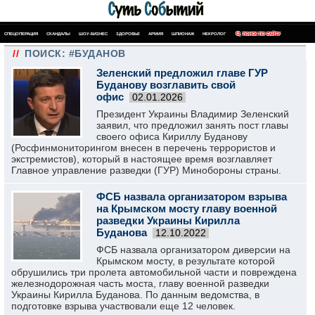
СПЕЦОПЕРАЦИЯ
СКАНДАЛЫ
ШОУ-БИЗНЕС
ЗДОРОВЬЕ
АРМИЯ
ШПИОНАЖ
НЕКРОЛОГ
ПОИСК ПО САЙТУ
//
ПОИСК: #БУДАНОВ
Зеленский предложил главе ГУР
Буданову возглавить свой
офис
02.01.2026
Президент Украины Владимир Зеленский
заявил, что предложил занять пост главы
своего офиса Кириллу Буданову
(Росфинмониторингом внесен в перечень террористов и
экстремистов), который в настоящее время возглавляет
Главное управление разведки (ГУР) Минобороны страны.
ФСБ назвала организатором взрыва
на Крымском мосту главу военной
разведки Украины Кирилла
Буданова
12.10.2022
ФСБ назвала организатором диверсии на
Крымском мосту, в результате которой
обрушились три пролета автомобильной части и повреждена
железнодорожная часть моста, главу военной разведки
Украины Кирилла Буданова. По данным ведомства, в
подготовке взрыва участвовали еще 12 человек.