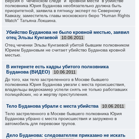
Версия о "чеченском следе" и "кровной мести" в убийстве
полковника Юрия Буданова необязательно должна быть
приоритетной, заявила в пятницу эксперт по Северному
Кавказу, заместитель главы московского бюро "Human Rights
Watch" Татьяна Локшина.
Убийство Буданова не было кровной местью, заявил
отец Эльзы Кунгаевой
10.06.2011
Отец чеченки Эльзы Кунгаевой убитой бывшим полковником
Юрием Будановым не считает убийство Буданова кровной
местью.
В интернете есть кадры убитого полковника
Буданова (ВИДЕО)
10.06.2011
До того, как тело застреленного в Москве бывшего
полковника Юрия Буданова увезли с места происшествия,
владельцы видеокамер успели снять не только работавших
полицейских, но и жертву преступления.
Тело Буданова убрали с места убийства
10.06.2011
Тело застреленного в Москве бывшего полковника Юрия
Буданова убрано с места происшествия и загружено в
автомобиль для перевозки трупов.
Дело Буданова: следователям приказано не искать