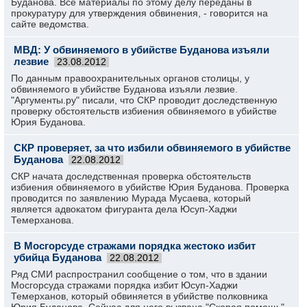
Буданова. Все материалы по этому делу переданы в
прокуратуру для утверждения обвинения, - говорится на
сайте ведомства.
МВД: У обвиняемого в убийстве Буданова изъяли
лезвие
23.08.2012
По данным правоохранительных органов столицы, у
обвиняемого в убийстве Буданова изъяли лезвие.
"Аргументы.ру" писали, что СКР проводит доследственную
проверку обстоятельств избиения обвиняемого в убийстве
Юрия Буданова.
СКР проверяет, за что избили обвиняемого в убийстве
Буданова
22.08.2012
СКР начата доследственная проверка обстоятельств
избиения обвиняемого в убийстве Юрия Буданова. Проверка
проводится по заявлению Мурада Мусаева, который
является адвокатом фигуранта дела Юсуп-Хаджи
Темерханова.
В Мосгорсуде стражами порядка жестоко избит
убийца Буданова
22.08.2012
Ряд СМИ распространил сообщение о том, что в здании
Мосгорсуда стражами порядка избит Юсуп-Хаджи
Темерханов, который обвиняется в убийстве полковника