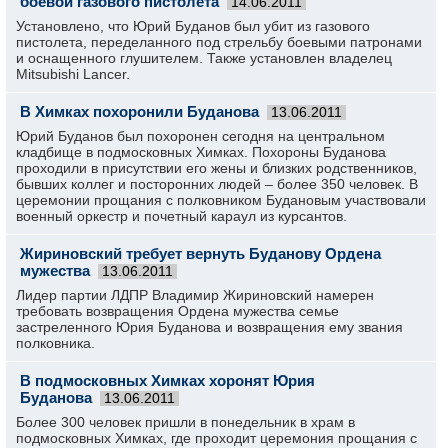
боевой газового пистолета
14.06.2011
Установлено, что Юрий Буданов был убит из газового
пистолета, переделанного под стрельбу боевыми патронами
и оснащенного глушителем. Также установлен владелец
Mitsubishi Lancer.
В Химках похоронили Буданова
13.06.2011
Юрий Буданов был похоронен сегодня на центральном
кладбище в подмосковных Химках. Похороны Буданова
проходили в присутствии его жены и близких родственников,
бывших коллег и посторонних людей – более 350 человек. В
церемонии прощания с полковником Будановым участвовали
военный оркестр и почетный караул из курсантов.
Жириновский требует вернуть Буданову Ордена
мужества
13.06.2011
Лидер партии ЛДПР Владимир Жириновский намерен
требовать возвращения Ордена мужества семье
застреленного Юрия Буданова и возвращения ему звания
полковника.
В подмосковных Химках хоронят Юрия
Буданова
13.06.2011
Более 300 человек пришли в понедельник в храм в
подмосковных Химках, где проходит церемония прощания с