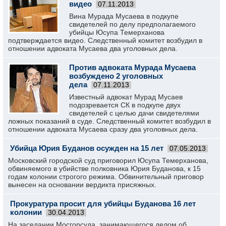
видео
07.11.2013
Вина Мурада Мусаева в подкупе
свидетелей по делу предполагаемого
убийцы Юсупа Темерханова
подтверждается видео. Следственный комитет возбудил в
отношении адвоката Мусаева два уголовных дела.
Против адвоката Мурада Мусаева
возбуждено 2 уголовных
дела
07.11.2013
Известный адвокат Мурад Мусаев
подозревается СК в подкупе двух
свидетелей с целью дачи свидетелями
ложных показаний в суде. Следственный комитет возбудил в
отношении адвоката Мусаева сразу два уголовных дела.
Убийца Юрия Буданов осужден на 15 лет
07.05.2013
Московский городской суд приговорил Юсупа Темерханова,
обвиняемого в убийстве полковника Юрия Буданова, к 15
годам колонии строгого режима. Обвинительный приговор
вынесен на основании вердикта присяжных.
Прокуратура просит для убийцы Буданова 16 лет
колонии
30.04.2013
На заседании Мосгорсуда, занимающегося делом об