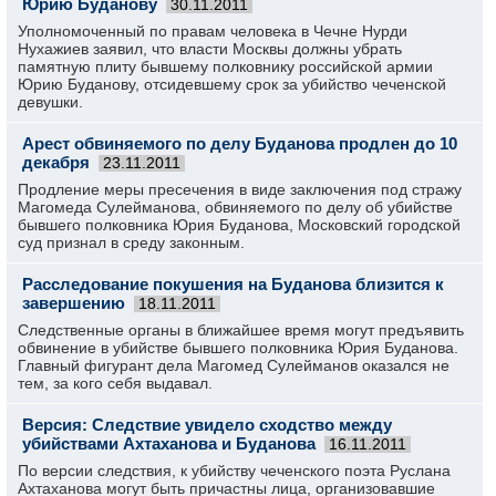
Юрию Буданову
30.11.2011
Уполномоченный по правам человека в Чечне Нурди
Нухажиев заявил, что власти Москвы должны убрать
памятную плиту бывшему полковнику российской армии
Юрию Буданову, отсидевшему срок за убийство чеченской
девушки.
Арест обвиняемого по делу Буданова продлен до 10
декабря
23.11.2011
Продление меры пресечения в виде заключения под стражу
Магомеда Сулейманова, обвиняемого по делу об убийстве
бывшего полковника Юрия Буданова, Московский городской
суд признал в среду законным.
Расследование покушения на Буданова близится к
завершению
18.11.2011
Следственные органы в ближайшее время могут предъявить
обвинение в убийстве бывшего полковника Юрия Буданова.
Главный фигурант дела Магомед Сулейманов оказался не
тем, за кого себя выдавал.
Версия: Следствие увидело сходство между
убийствами Ахтаханова и Буданова
16.11.2011
По версии следствия, к убийству чеченского поэта Руслана
Ахтаханова могут быть причастны лица, организовавшие