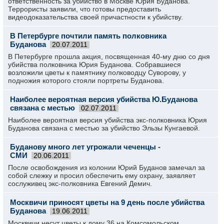
ответственность за убийство в Москве Юрия Буданова.
Террористы заявили, что готовы предоставить
видеодоказательства своей причастности к убийству.
В Петербурге почтили память полковника
Буданова
20.07.2011
В Петербурге прошла акция, посвященная 40-му дню со дня
убийства полковника Юрия Буданова. Собравшиеся
возложили цветы к памятнику полководцу Суворову, у
подножия которого стояли портреты Буданова.
Наиболее вероятная версия убийства Ю.Буданова
связана с местью
02.07.2011
Наиболее вероятная версия убийства экс-полковника Юрия
Буданова связана с местью за убийство Эльзы Кунгаевой.
Буданову много лет угрожали чеченцы -
СМИ
20.06.2011
После освобождения из колонии Юрий Буданов замечал за
собой слежку и просил обеспечить ему охрану, заявляет
сослуживец экс-полковника Евгений Демич.
Москвичи приносят цветы на 9 день после убийства
Буданова
19.06.2011
Москвичи несут цветы к дому 36 на Комсомольском