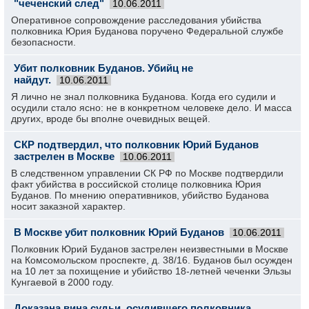
"чеченский след"
10.06.2011
Оперативное сопровождение расследования убийства
полковника Юрия Буданова поручено Федеральной службе
безопасности.
Убит полковник Буданов. Убийц не
найдут.
10.06.2011
Я лично не знал полковника Буданова. Когда его судили и
осудили стало ясно: не в конкретном человеке дело. И масса
других, вроде бы вполне очевидных вещей.
СКР подтвердил, что полковник Юрий Буданов
застрелен в Москве
10.06.2011
В следственном управлении СК РФ по Москве подтвердили
факт убийства в российской столице полковника Юрия
Буданов. По мнению оперативников, убийство Буданова
носит заказной характер.
В Москве убит полковник Юрий Буданов
10.06.2011
Полковник Юрий Буданов застрелен неизвестными в Москве
на Комсомольском проспекте, д. 38/16. Буданов был осужден
на 10 лет за похищение и убийство 18-летней чеченки Эльзы
Кунгаевой в 2000 году.
Доказана вина судьи, осудившего полковника