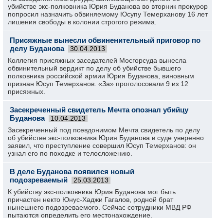
убийстве экс-полковника Юрия Буданова во вторник прокурор
попросил назначить обвиняемому Юсупу Темерханову 16 лет
лишения свободы в колонии строгого режима.
Присяжные вынесли обвиненительный приговор по
делу Буданова
30.04.2013
Коллегия присяжных заседателей Мосгорсуда вынесла
обвинительный вердикт по делу об убийстве бывшего
полковника российской армии Юрия Буданова, виновным
признан Юсуп Темерханов. «За» проголосовали 9 из 12
присяжных.
Засекреченный свидетель Мечта опознал убийцу
Буданова
10.04.2013
Засекреченный под псевдонимом Мечта свидетель по делу
об убийстве экс-полковника Юрия Буданова в суде уверенно
заявил, что преступление совершил Юсуп Темерханов: он
узнал его по походке и телосложению.
В деле Буданова появился новый
подозреваемый
25.03.2013
К убийству экс-полковника Юрия Буданова мог быть
причастен некто Юнус-Хаджи Гагалов, родной брат
нынешнего подозреваемого. Сейчас сотрудники МВД РФ
пытаются определить его местонахождение.