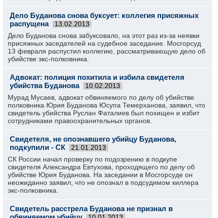
Дело Буданова снова буксует: коллегия присяжных
распущена
13.02.2013
Дело Буданова снова забуксовало, на этот раз из-за неявки
присяжных заседателей на судебное заседание. Мосгорсуд
13 февраля распустил коллегию, рассматривающую дело об
убийстве экс-полковника.
Адвокат: полиция похитила и избила свидетеля
убийства Буданова
10.02.2013
Мурад Мусаев, адвокат обвиняемого по делу об убийстве
полковника Юрия Буданова Юсупа Темерханова, заявил, что
свидетель убийства Руслан Фаталиев был похищен и избит
сотрудниками правоохранительных органов.
Свидетеля, не опознавшего убийцу Буданова,
подкупили - СК
21.01.2013
СК России начал проверку по подозрению в подкупе
свидетеля Александра Евтухова, проходящего по делу об
убийстве Юрия Буданова. На заседании в Мосгорсуде он
неожиданно заявил, что не опознал в подсудимом киллера
экс-полковника.
Свидетель расстрела Буданова не признал в
обвиняемом убийцу
10.01.2013