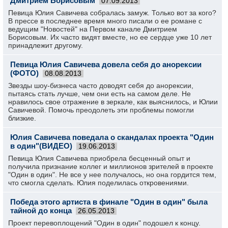
Дмитрием Борисовым
07.09.2013
Певица Юлия Савичева собралась замуж. Только вот за кого?
В прессе в последнее время много писали о ее романе с
ведущим "Новостей" на Первом канале Дмитрием
Борисовым. Их часто видят вместе, но ее сердце уже 10 лет
принадлежит другому.
Певица Юлия Савичева довела себя до анорексии
(ФОТО)
08.08.2013
Звезды шоу-бизнеса часто доводят себя до анорексии,
пытаясь стать лучше, чем они есть на самом деле. Не
нравилось свое отражение в зеркале, как выяснилось, и Юлии
Савичевой. Помочь преодолеть эти проблемы помогли
близкие.
Юлия Савичева поведала о скандалах проекта "Один
в один"(ВИДЕО)
19.06.2013
Певица Юлия Савичева приобрела бесценный опыт и
получила признание коллег и миллионов зрителей в проекте
"Один в один". Не все у нее получалось, но она гордится тем,
что смогла сделать. Юлия поделилась откровениями.
Победа этого артиста в финале "Один в один" была
тайной до конца
26.05.2013
Проект перевоплощений "Один в один" подошел к концу.