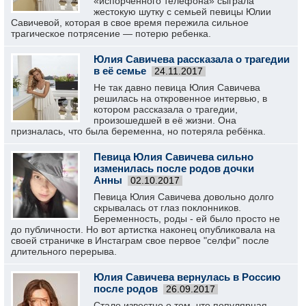
«испорченного телефона» сыграла
жестокую шутку с семьей певицы Юлии
Савичевой, которая в свое время пережила сильное
трагическое потрясение — потерю ребенка.
Юлия Савичева рассказала о трагедии
в её семье
24.11.2017
Не так давно певица Юлия Савичева
решилась на откровенное интервью, в
котором рассказала о трагедии,
произошедшей в её жизни. Она
призналась, что была беременна, но потеряла ребёнка.
Певица Юлия Савичева сильно
изменилась после родов дочки
Анны
02.10.2017
Певица Юлия Савичева довольно долго
скрывалась от глаз поклонников.
Беременность, роды - ей было просто не
до публичности. Но вот артистка наконец опубликовала на
своей страничке в Инстаграм свое первое "селфи" после
длительного перерыва.
Юлия Савичева вернулась в Россию
после родов
26.09.2017
Стало известно о том, что популярная