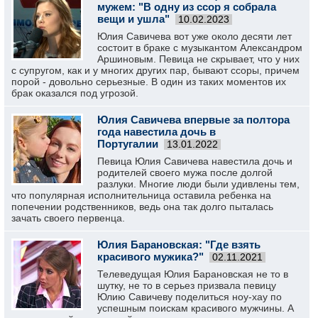
мужем: "В одну из ссор я собрала
вещи и ушла"
10.02.2023
Юлия Савичева вот уже около десяти лет
состоит в браке с музыкантом Александром
Аршиновым. Певица не скрывает, что у них
с супругом, как и у многих других пар, бывают ссоры, причем
порой - довольно серьезные. В один из таких моментов их
брак оказался под угрозой.
Юлия Савичева впервые за полтора
года навестила дочь в
Португалии
13.01.2022
Певица Юлия Савичева навестила дочь и
родителей своего мужа после долгой
разлуки. Многие люди были удивлены тем,
что популярная исполнительница оставила ребенка на
попечении родственников, ведь она так долго пыталась
зачать своего первенца.
Юлия Барановская: "Где взять
красивого мужика?"
02.11.2021
Телеведущая Юлия Барановская не то в
шутку, не то в серьез призвала певицу
Юлию Савичеву поделиться ноу-хау по
успешным поискам красивого мужчины. А