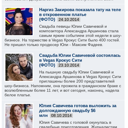
Наргиз Закирова показала тату на теле
в откровенном платье
(ФОТО)
24.10.2014
Свадьба певицы Юлии Савичевой и
композитора Александра Аршинова стала
самым ярким событием этой недели в шоу-
бизнесе. На торжестве в Vegas Крокус Сити было 400 гостей.
Не пришел только продюсер Юли - Максим Фадеев.
Свадьба Юлии Савичевой состоялась
в Vegas Крокус Сити
(ФОТО)
23.10.2014
На пышную свадьбу Юлии Савичевой и
Александра Аршинова в Vegas Крокус Сити
приглашены более 200 представителей
шоу-бизнеса. Напомним, она прожила в гражданском браке с
возлюбленным более 11 лет, и вот сегодня, наконец, надела
белое платье.
Юлия Савичева готова выложить за
долгожданную свадьбу $6
млн
08.10.2014
Юлия Савичева с головой окунулась в
свадебные приготовления. Журналистам