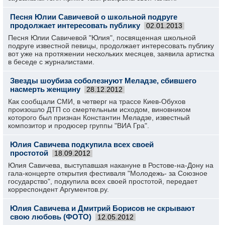
Песня Юлии Савичевой о школьной подруге
продолжает интересовать публику
02.01.2013
Песня Юлии Савичевой "Юлия", посвященная школьной
подруге известной певицы, продолжает интересовать публику
вот уже на протяжении нескольких месяцев, заявила артистка
в беседе с журналистами.
Звезды шоубиза соболезнуют Меладзе, сбившего
насмерть женщину
28.12.2012
Как сообщали СМИ, в четверг на трассе Киев-Обухов
произошло ДТП со смертельным исходом, виновником
которого был признан Константин Меладзе, известный
композитор и продюсер группы "ВИА Гра".
Юлия Савичева подкупила всех своей
простотой
18.09.2012
Юлия Савичева, выступавшая накануне в Ростове-на-Дону на
гала-концерте открытия фестиваля "Молодежь- за Союзное
государство", подкупила всех своей простотой, передает
корреспондент Аргументов.ру.
Юлия Савичева и Дмитрий Борисов не скрывают
свою любовь (ФОТО)
12.05.2012