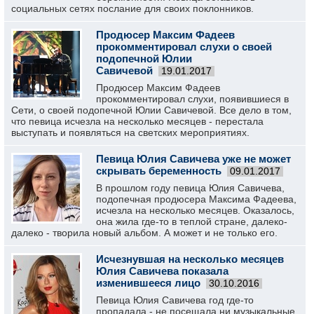
социальных сетях послание для своих поклонников.
Продюсер Максим Фадеев
прокомментировал слухи о своей
подопечной Юлии
Савичевой
19.01.2017
Продюсер Максим Фадеев
прокомментировал слухи, появившиеся в
Сети, о своей подопечной Юлии Савичевой. Все дело в том,
что певица исчезла на несколько месяцев - перестала
выступать и появляться на светских мероприятиях.
Певица Юлия Савичева уже не может
скрывать беременность
09.01.2017
В прошлом году певица Юлия Савичева,
подопечная продюсера Максима Фадеева,
исчезла на несколько месяцев. Оказалось,
она жила где-то в теплой стране, далеко-
далеко - творила новый альбом. А может и не только его.
Исчезнувшая на несколько месяцев
Юлия Савичева показала
изменившееся лицо
30.10.2016
Певица Юлия Савичева год где-то
пропадала - не посещала ни музыкальные