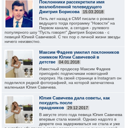
Поклонники рассекретили имя
возлюбленной телеведущего
Дмитрия Борисова
15.03.2018
Пять лет назад в СМИ писали о романе
ведущего тогда программу "Новости" на
Первом канале, а сегодня - рулевого
популярного шоу "Пусть говорят" Дмитрия Борисова - с
певицей Юлией Савичевой. С тех пор о личной жизни звезды
ничего неизвестно.
Максим Фадеев умилил поклонников
снимком Юлии Савичевой в
детстве
04.01.2018
Известный продюсер Максим Фадеев
приподнёс подписчикам новогодний
сюрприз. На своей странице в Instagram он
поделился редкой фотографией, на которой запечатлена
маленькая Юлия Савичева.
Юлия Савичева дала советы, как
похудеть после
праздников
29.12.2017
В августе этого года певица Юлия Савичева
впервые стала мамой. Однако надолго в
декрете она задерживаться не стала и уже