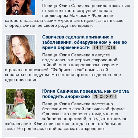
Певица Юлия Савичева решила отказаться
от многолетнего сотрудничества с
продюсером Максимом Фадеевым,
которого называла своим «крестным отцом», а тот, в свою
очередь считал ее своего рода «дочерью».
Савичева сделала признание о
заболевании, обнаруженном у нее во
время беременности
14.11.2018
Певица Юлия Савичева в августе
поделилась в интервью сокровенной
тайной: она в подростковом возрасте
страдала анорексией. "Фабрика звезд" помогла ей
справиться с недугом. Но сегодня артистка сделала еще
одно признание.
Юлия Савичева поведала, как смогла
победить анорексию
28.08.2018
Певица Юлия Савичева постоянно
беспокоится о своей физической форме.
Однажды это привело к тому, что она
заболела анорексией, а ведь это тяжелое
заболевание. Юлия признается, что для нее это больная
тема. Но решилась о ней рассказать откровенно.