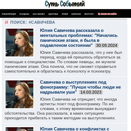
СПЕЦОПЕРАЦИЯ
СКАНДАЛЫ
ШОУ-БИЗНЕС
ЗДОРОВЬЕ
АРМИЯ
ШПИОНАЖ
НЕКРОЛОГ
ПОИСК ПО САЙТУ
//
ПОИСК: #САВИЧЕВА
Юлия Савичева рассказала о
ментальных проблемах: "Начались
панические атаки, я была в
подавленом состоянии"
30.09.2024
Юлия Савичева рассказала, что у нее был
период, когда ей пришлось обратиться за
помощью к специалистам. По словам певицы, ее мучили
панические атаки. Она поняла, что не сможет справиться
самостоятельно и обратилась к психологу и психиатру.
Савичева о выступлениях под
фонограмму: "Лучше чтобы люди не
надрывали уши"
14.03.2023
Юлия Савичева не отрицает, что иногда
артисты поют под фонограмму. По ее
словам, к этому временами вынуждают
обстоятельства. Она рассказала, в каких ситуациях
приходится прибегать к таким методам на выступлениях.
Юлия Савичева о конфликтах с