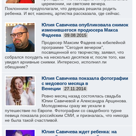
церемонии, ни светские вечера.
Поклонники предполагали, что девушка решила родить
ребенка. И вот, наконец, артистка рассказала, где сейчас.
Юлия Савичева опубликовала снимок
изменившегося продюсера Макса
Фадеева
09.08.2015
Продюсер Максим Фадеев на юбилейной
программе "Сегодня вечером",
посвященной его творчеству, заявил, что
собрался похудеть на несколько десятков кг, после того, как
увидел архивные снимки. Интересно, исполнил ли
обещание?
Юлия Савичева показала фотографии
с медового месяца в
Венеции
27.11.2014
Ровно месяц назад состоялась свадьба
Юлии Савичевой и Александра Арщинова.
Молодожены сразу же уехали в
путешествие по Европе. Фотографии со свадебного турне
певица показала российским СМИ, и призналась, что никогда
не была такой счастливой.
Юлия Савичева ждет ребенка: на