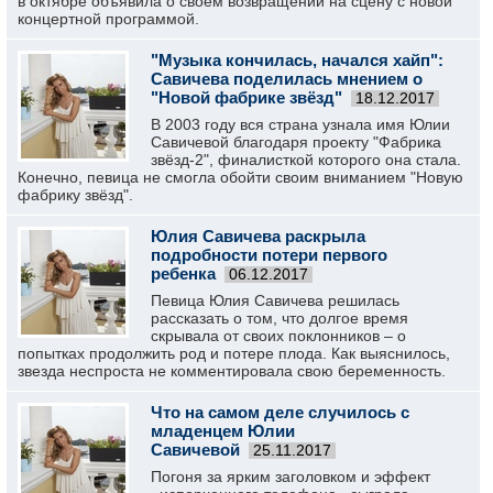
в октябре объявила о своём возвращении на сцену с новой
концертной программой.
"Музыка кончилась, начался хайп":
Савичева поделилась мнением о
"Новой фабрике звёзд"
18.12.2017
В 2003 году вся страна узнала имя Юлии
Савичевой благодаря проекту "Фабрика
звёзд-2", финалисткой которого она стала.
Конечно, певица не смогла обойти своим вниманием "Новую
фабрику звёзд".
Юлия Савичева раскрыла
подробности потери первого
ребенка
06.12.2017
Певица Юлия Савичева решилась
рассказать о том, что долгое время
скрывала от своих поклонников – о
попытках продолжить род и потере плода. Как выяснилось,
звезда неспроста не комментировала свою беременность.
Что на самом деле случилось с
младенцем Юлии
Савичевой
25.11.2017
Погоня за ярким заголовком и эффект