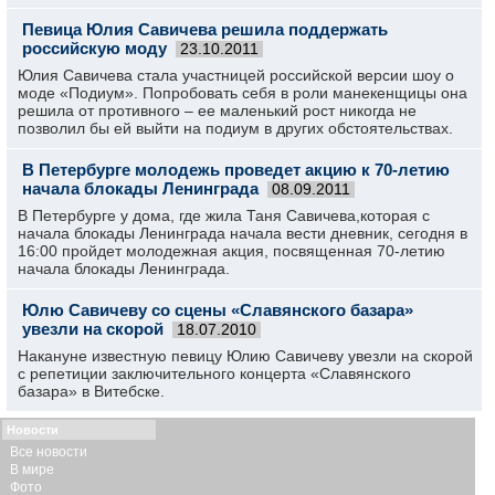
Певица Юлия Савичева решила поддержать
российскую моду
23.10.2011
Юлия Савичева стала участницей российской версии шоу о
моде «Подиум». Попробовать себя в роли манекенщицы она
решила от противного – ее маленький рост никогда не
позволил бы ей выйти на подиум в других обстоятельствах.
В Петербурге молодежь проведет акцию к 70-летию
начала блокады Ленинграда
08.09.2011
В Петербурге у дома, где жила Таня Савичева,которая с
начала блокады Ленинграда начала вести дневник, сегодня в
16:00 пройдет молодежная акция, посвященная 70-летию
начала блокады Ленинграда.
Юлю Савичеву со сцены «Славянского базара»
увезли на скорой
18.07.2010
Накануне известную певицу Юлию Савичеву увезли на скорой
с репетиции заключительного концерта «Славянского
базара» в Витебске.
Новости
Все новости
В мире
Фото