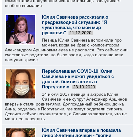
комментарий популярной исполнительницы заслуживает
особого внимания.
Юлия Савичева рассказала о
предразводной ситуации: "Я
чувствовала, что мой мир
рушитсяя"
11.12.2020
Певица Юлия Савичева вспомнила про
момент, когда ее брак с композитором
Александром Аршиновым едва не распался. Это сейчас они
счастливые родители, но было время, когда в отношениях
наступил кризис.
Переболевшая COVID-19 Юлия
Савичева не может увидеться с
дочкой: боится лететь в
Португалию
23.10.2020
14 июля 2017 певица и актриса Юлия
Савичева и ее супруг Александр Аршинов
впервые стали родителями. Долгожданный ребенок, дочка
Анна, родилась в Португалии, где живут родители супруга.
Девочка сейчас находится там, а Савичева жалуется, что не
может ее навестить.
Юлия Савичева впервые показала
лицо 3-летней дочери - "копии