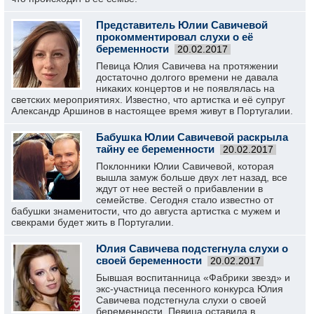
Представитель Юлии Савичевой
прокомментировал слухи о её
беременности
20.02.2017
Певица Юлия Савичева на протяжении
достаточно долгого времени не давала
никаких концертов и не появлялась на
светских мероприятиях. Известно, что артистка и её супруг
Александр Аршинов в настоящее время живут в Португалии.
Бабушка Юлии Савичевой раскрыла
тайну ее беременности
20.02.2017
Поклонники Юлии Савичевой, которая
вышла замуж больше двух лет назад, все
ждут от нее вестей о прибавлении в
семействе. Сегодня стало известно от
бабушки знаменитости, что до августа артистка с мужем и
свекрами будет жить в Португалии.
Юлия Савичева подстегнула слухи о
своей беременности
20.02.2017
Бывшая воспитанница «Фабрики звезд» и
экс-участница песенного конкурса Юлия
Савичева подстегнула слухи о своей
беременности. Певица оставила в