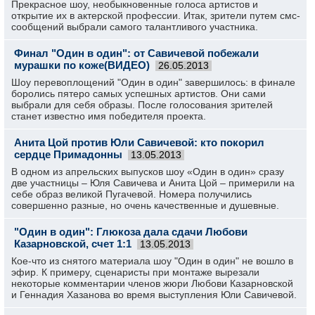
Прекрасное шоу, необыкновенные голоса артистов и
открытие их в актерской профессии. Итак, зрители путем смс-
сообщений выбрали самого талантливого участника.
Финал "Один в один": от Савичевой побежали
мурашки по коже(ВИДЕО)
26.05.2013
Шоу перевоплощений "Один в один" завершилось: в финале
боролись пятеро самых успешных артистов. Они сами
выбрали для себя образы. После голосования зрителей
станет известно имя победителя проекта.
Анита Цой против Юли Савичевой: кто покорил
сердце Примадонны
13.05.2013
В одном из апрельских выпусков шоу «Один в один» сразу
две участницы – Юля Савичева и Анита Цой – примерили на
себе образ великой Пугачевой. Номера получились
совершенно разные, но очень качественные и душевные.
"Один в один": Глюкоза дала сдачи Любови
Казарновской, счет 1:1
13.05.2013
Кое-что из снятого материала шоу "Один в один" не вошло в
эфир. К примеру, сценаристы при монтаже вырезали
некоторые комментарии членов жюри Любови Казарновской
и Геннадия Хазанова во время выступления Юли Савичевой.