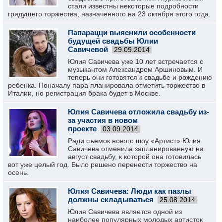
стали известны некоторые подробности
грядущего торжества, назначенного на 23 октября этого года.
Папарацци выяснили особенности
будущей свадьбы Юлии
Савичевой
29.09.2014
Юлия Савичева уже 10 лет встречается с
музыкантом Александром Аршиновым. И
теперь они готовятся к свадьбе и рождению
ребенка. Поначалу пара планировала отметить торжество в
Италии, но регистрация брака будет в Москве.
Юлия Савичева отложила свадьбу из-
за участия в новом
проекте
03.09.2014
Ради съемок нового шоу «Артист» Юлия
Савичева отменила запланированную на
август свадьбу, к которой она готовилась
вот уже целый год. Было решено перенести торжество на
осень.
Юлия Савичева: Люди как пазлы
должны складываться
25.08.2014
Юлия Савичева является одной из
наиболее популярных молодых артисток