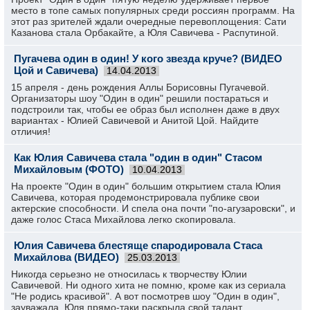
место в топе самых популярных среди россиян программ. На
этот раз зрителей ждали очередные перевоплощения: Сати
Казанова стала Орбакайте, а Юля Савичева - Распутиной.
Пугачева один в один! У кого звезда круче? (ВИДЕО
Цой и Савичева)
14.04.2013
15 апреля - день рождения Аллы Борисовны Пугачевой.
Организаторы шоу "Один в один" решили постараться и
подстроили так, чтобы ее образ был исполнен даже в двух
вариантах - Юлией Савичевой и Анитой Цой. Найдите
отличия!
Как Юлия Савичева стала "один в один" Стасом
Михайловым (ФОТО)
10.04.2013
На проекте "Один в один" большим открытием стала Юлия
Савичева, которая продемонстрировала публике свои
актерские способности. И спела она почти "по-агузаровски", и
даже голос Стаса Михайлова легко скопировала.
Юлия Савичева блестяще спародировала Стаса
Михайлова (ВИДЕО)
25.03.2013
Никогда серьезно не относилась к творчеству Юлии
Савичевой. Ни одного хита не помню, кроме как из сериала
"Не родись красивой". А вот посмотрев шоу "Один в один",
зауважала. Юля прямо-таки раскрыла свой талант.