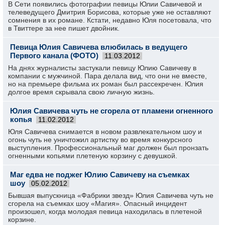
В Сети появились фотографии певицы Юлии Савичевой и
телеведущего Дмитрия Борисова, которые уже не оставляют
сомнения в их романе. Кстати, недавно Юля посетовала, что
в Твиттере за нее пишет двойник.
Певица Юлия Савичева влюбилась в ведущего
Первого канала (ФОТО)
11.03.2012
На днях журналисты застукали певицу Юлию Савичеву в
компании с мужчиной. Пара делала вид, что они не вместе,
но на премьере фильма их роман был рассекречен. Юлия
долгое время скрывала свою личную жизнь.
Юлия Савичева чуть не сгорела от пламени огненного
копья
11.02.2012
Юля Савичева снимается в новом развлекательном шоу и
огонь чуть не уничтожил артистку во время конкурсного
выступления. Профессиональный маг должен был пронзать
огненными копьями плетеную корзину с девушкой.
Маг едва не поджег Юлию Савичеву на съемках
шоу
05.02.2012
Бывшая выпускница «Фабрики звезд» Юлия Савичева чуть не
сгорела на съемках шоу «Магия». Опасный инцидент
произошел, когда молодая певица находилась в плетеной
корзине.