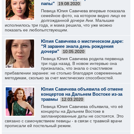
папы"
19.08.2020
Певица Юлия Савичева впервые показала
семейное фото, на котором видно лицо ее
долгожданной дочери Ани. Малышке
исполнилось три года, и мама решила, что уже можно
показать ее любопытствующим.
Юлия Савичева о мистическом даре:
"Я заранее знала день рождения
дочери"
10.05.2020
Певица Юлия Савичева родила первенца
три года назад. В новом интервью она
призналась, что знала о счастливом
прибавлении заранее: не столько благодаря современным
методикам, сколько за счет мистических способностей.
Юлия Савичева объявила об отмене
концертов на Дальнем Востоке из-за
травмы
12.03.2020
Певица Юлия Савичева объявила, что её
концерты на Дальнем Востоке в
запланированные даты не состоятся. Это
связано с самочувствием певицы - в связи с травмой врачи
прописали ей постельный режим.