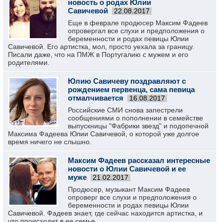
новость о родах Юлии
Савичевой
22.08.2017
Еще в феврале продюсер Максим Фадеев
опровергал все слухи и предположения о
беременности и родах певицы Юлии
Савичевой. Его артистка, мол, просто уехала за границу.
Писали даже, что на ПМЖ в Португалию с мужем и его
родителями.
Юлию Савичеву поздравляют с
рождением первенца, сама певица
отмалчивается
16.08.2017
Российские СМИ снова запестрели
сообщениями о пополнении в семействе
выпускницы "Фабрики звезд" и подопечной
Максима Фадеева Юлии Савичевой, о которой уже долгое
время ничего не слышно.
Максим Фадеев рассказал интересные
новости о Юлии Савичевой и ее
муже
21.02.2017
Продюсер, музыкант Максим Фадеев
опроверг все слухи и предположения о
беременности и родах певицы Юлии
Савичевой. Фадеев знает, где сейчас находится артистка, и
что происходит в ее семье.