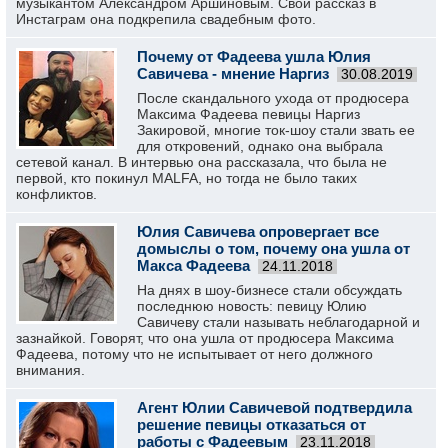
музыкантом Александром Аршиновым. Свой рассказ в
Инстаграм она подкрепила свадебным фото.
Почему от Фадеева ушла Юлия
Савичева - мнение Наргиз
30.08.2019
После скандального ухода от продюсера
Максима Фадеева певицы Наргиз
Закировой, многие ток-шоу стали звать ее
для откровений, однако она выбрала
сетевой канал. В интервью она рассказала, что была не
первой, кто покинул MALFA, но тогда не было таких
конфликтов.
Юлия Савичева опровергает все
домыслы о том, почему она ушла от
Макса Фадеева
24.11.2018
На днях в шоу-бизнесе стали обсуждать
последнюю новость: певицу Юлию
Савичеву стали называть неблагодарной и
зазнайкой. Говорят, что она ушла от продюсера Максима
Фадеева, потому что не испытывает от него должного
внимания.
Агент Юлии Савичевой подтвердила
решение певицы отказаться от
работы с Фадеевым
23.11.2018