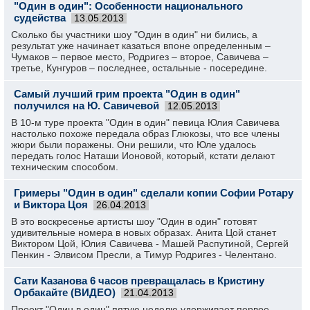
"Один в один": Особенности национального
судейства
13.05.2013
Сколько бы участники шоу "Один в один" ни бились, а
результат уже начинает казаться впоне определенным –
Чумаков – первое место, Родригез – второе, Савичева –
третье, Кунгуров – последнее, остальные - посередине.
Самый лучший грим проекта "Один в один"
получился на Ю. Савичевой
12.05.2013
В 10-м туре проекта "Один в один" певица Юлия Савичева
настолько похоже передала образ Глюкозы, что все члены
жюри были поражены. Они решили, что Юле удалось
передать голос Наташи Ионовой, который, кстати делают
техническим способом.
Гримеры "Один в один" сделали копии Софии Ротару
и Виктора Цоя
26.04.2013
В это воскресенье артисты шоу "Один в один" готовят
удивительные номера в новых образах. Анита Цой станет
Виктором Цой, Юлия Савичева - Машей Распутиной, Сергей
Пенкин - Элвисом Пресли, а Тимур Родригез - Челентано.
Сати Казанова 6 часов превращалась в Кристину
Орбакайте (ВИДЕО)
21.04.2013
Проект "Один в один" пятую неделю удерживает первое