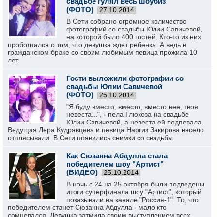
свадьбе гулял весь шоубиз
(ФОТО)
27.10.2014
В Сети собрано огромное количество
фотографий со свадьбы Юлии Савичевой,
на которой было 400 гостей. Кто-то из них
проболтался о том, что девушка ждет ребенка. А ведь в
гражданском браке со своим любимым певица прожила 10
лет.
Гости выложили фотографии со
свадьбы Юлии Савичевой
(ФОТО)
25.10.2014
"Я буду вместо, вместо, вместо нее, твоя
невеста...", - пела Глюкоза на свадьбе
Юлии Савичевой, а невеста ей подпевала.
Ведущая Лера Кудрявцева и певица Наргиз Закирова весело
отплясывали. В Сети появились снимки со свадьбы.
Как Сюзанна Абдулла стала
победителем шоу "Артист"
(ВИДЕО)
25.10.2014
В ночь с 24 на 25 октября были подведены
итоги суперфинала шоу "Артист", который
показывали на канале "Россия-1". То, что
победителем станет Сюзанна Абдулла - мало кто
сомневался. Девушка затмила своим выступлением всех.