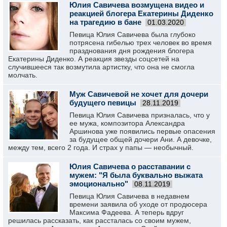
Юлия Савичева возмущена видео и
реакцией блогера Екатерины Диденко
на трагедию в бане
01.03.2020
Певица Юлия Савичева была глубоко
потрясена гибелью трех человек во время
празднования дня рождения блогера
Екатерины Диденко. А реакция звезды соцсетей на
случившееся так возмутила артистку, что она не смогла
молчать.
Муж Савичевой не хочет для дочери
будущего певицы
28.11.2019
Певица Юлия Савичева призналась, что у
ее мужа, композитора Александра
Аршинова уже появились первые опасения
за будущее общей дочери Ани. А девочке,
между тем, всего 2 года. И страх у папы — необычный.
Юлия Савичева о расставании с
мужем: "Я была буквально выжата
эмоционально"
08.11.2019
Певица Юлия Савичева в недавнем
времени заявила об уходе от продюсера
Максима Фадеева. А теперь вдруг
решилась рассказать, как рассталась со своим мужем,