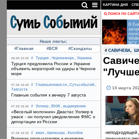
КАРТИНА ДНЯ
СПЕ
ПОИСК ПО САЙТ
В Ека
загор
логис
Wildb
Наши ленты:
ВСУ
#Главная
#ВСЯ
#Скандалы
#
САВИЧЕВА
,
Ш
Савиче
#
Турция
, Черноеморе
, Украина
08.08 23:55
Турция предложила России и Украине
объявить мораторий на удары в Черном
"Лучше
море
#
Главныеновости
, Сутьсобытий
,
07.08 18:49
14 марта 20
7августа
Главные события к вечеру 7 августа
#
Уолкер
, ВНЖ
, выдворение
07.08 18:46
«Веселый молочник» Джастас Уолкер в
ужасе - он получил уведомление ФМС о
Стоп-кадр видео
депортации из России
неподходящей д
#
кино
, премьера
, Колобок
07.08 18:35
приходится пет
Вопреки злопыхателям и критикам,