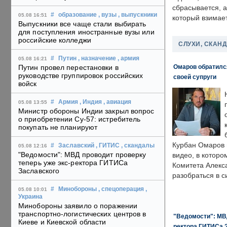
сбрасывается, а
#
образование
, вузы
, выпускники
05.08 16:51
который взимает
Выпускники все чаще стали выбирать
для поступления иностранные вузы или
российские колледжи
СЛУХИ, СКАН
#
Путин
, назначение
, армия
05.08 16:21
Омаров обратилс
Путин провел перестановки в
руководстве группировок российских
своей супруги
войск
#
Армия
, Индия
, авиация
05.08 13:55
Министр обороны Индии закрыл вопрос
о приобретении Су-57: истребитель
покупать не планируют
Курбан Омаров в
#
Заславский
, ГИТИС
, скандалы
05.08 12:16
"Ведомости": МВД проводит проверку
видео, в которо
теперь уже экс-ректора ГИТИСа
Комитета Алекс
Заславского
разобраться в с
#
Минобороны
, спецоперация
,
05.08 10:01
Украина
Минобороны заявило о поражении
транспортно-логистических центров в
"Ведомости": МВД
Киеве и Киевской области
ректора ГИТИСа 