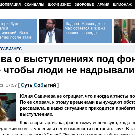
ЦОПЕРАЦИЯ
СКАНДАЛЫ
ШОУ-БИЗНЕС
ЗДОРОВЬЕ
АРМИЯ
ШПИОНАЖ
У
теринбурге
Шадаев: Мессенджер
елся
Max остается в жизни
тический объект
россиян навсегда
erries после атаки
ОУ-БИЗНЕС
ва о выступлениях под фо
 чтобы люди не надрывали
[
С
уть
С
о
б
ытий
]
23, 17:57
Юлия Савичева не отрицает, что иногда артисты п
По ее словам, к этому временами вынуждают обст
рассказала, в каких ситуациях приходится прибега
выступлениях.
Как говорит артистка, фонограмму используют, когда 
ля живого выступления и нет возможности настроить звук. В т
ь под так называемый "плюс". "Если ты не можешь обеспечить у