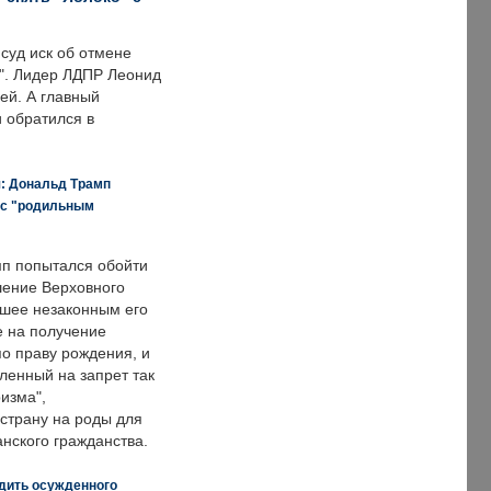
суд иск об отмене
о". Лидер ЛДПР Леонид
ей. А главный
и обратился в
я: Дональд Трамп
 с "родильным
п попытался обойти
ение Верховного
вшее незаконным его
е на получение
по праву рождения, и
ленный на запрет так
изма",
страну на роды для
нского гражданства.
дить осужденного