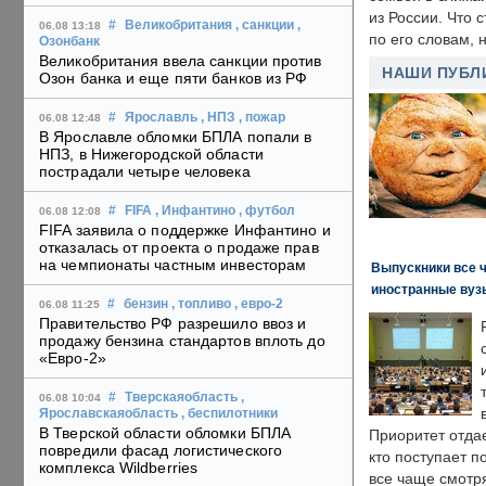
из России. Что 
#
Великобритания
, санкции
,
06.08 13:18
по его словам, н
Озонбанк
Великобритания ввела санкции против
НАШИ ПУБЛ
Озон банка и еще пяти банков из РФ
#
Ярославль
, НПЗ
, пожар
06.08 12:48
В Ярославле обломки БПЛА попали в
НПЗ, в Нижегородской области
пострадали четыре человека
#
FIFA
, Инфантино
, футбол
06.08 12:08
FIFA заявила о поддержке Инфантино и
отказалась от проекта о продаже прав
на чемпионаты частным инвесторам
Выпускники все 
иностранные вуз
#
бензин
, топливо
, евро-2
06.08 11:25
Правительство РФ разрешило ввоз и
продажу бензина стандартов вплоть до
«Евро-2»
#
Тверскаяобласть
,
06.08 10:04
Ярославскаяобласть
, беспилотники
В Тверской области обломки БПЛА
Приоритет отда
повредили фасад логистического
кто поступает п
комплекса Wildberries
все чаще смотря