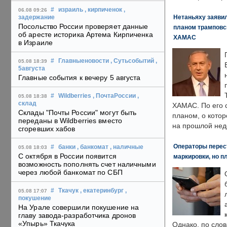
#
израиль
, кирпиченок
,
06.08 09:26
Нетаньяху заявил
задержание
Посольство России проверяет данные
планом трамповс
об аресте историка Артема Кирпиченка
ХАМАС
в Израиле
#
Главныеновости
, Сутьсобытий
,
05.08 18:39
5августа
Главные события к вечеру 5 августа
#
Wildberries
, ПочтаРоссии
,
05.08 18:38
склад
ХАМАС. По его 
Склады "Почты России" могут быть
планом, о кото
переданы в Wildberries вместо
на прошлой нед
сгоревших хабов
Операторы перест
#
банки
, банкомат
, наличные
05.08 18:03
С октября в России появится
маркировки, но п
возможность пополнять счет наличными
через любой банкомат по СБП
#
Ткачук
, екатеринбург
,
05.08 17:07
покушение
На Урале совершили покушение на
главу завода-разработчика дронов
«Упырь» Ткачука
Однако, по слов