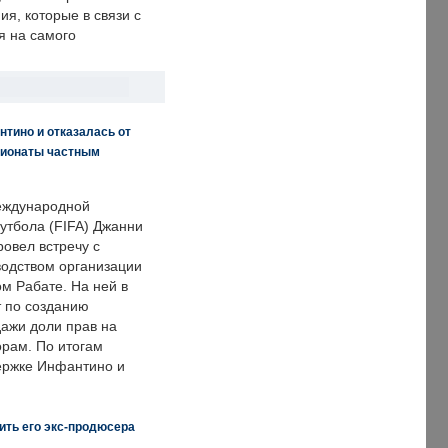
я, которые в связи с
я на самого
нтино и отказалась от
пионаты частным
еждународной
тбола (FIFA) Джанни
овел встречу с
одством организации
м Рабате. На ней в
т по созданию
дажи доли прав на
рам. По итогам
держке Инфантино и
ить его экс-продюсера