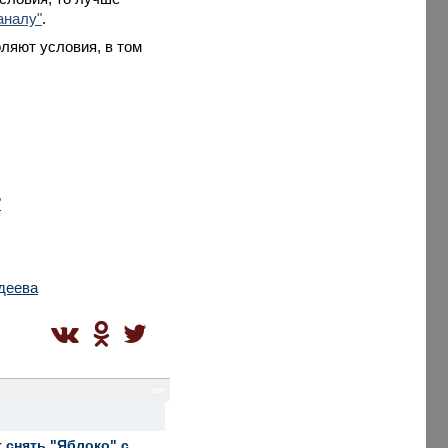
аналу"
.
оляют условия, в том
"
деева
sm
 снять "Яблоко" с