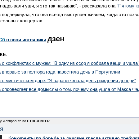
надрывали уши, я это так называю", - рассказала она
"Пятому к
подчеркнула, что она всегда выступает живьем, когда это позв
 сольных концертах.
дзен
Сб
в свои источники
ЖЕ:
о конфликтах с мужем: "В одну из ссор я собрала вещи и ушла
впервые за полтора года навестила дочь в Португалии
о мистическом даре: "Я заранее знала день рождения дочери"
опровергает все домыслы о том, почему она ушла от Макса Фа
у и отправьте по
CTRL+ENTER
НЯ
Конкуренты по борьбе за думские кресла активно требуют