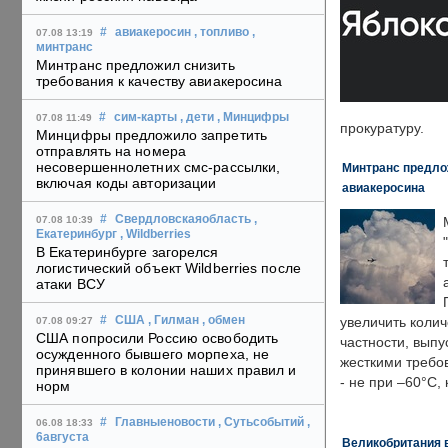
#
авиакеросин
, топливо
,
07.08 13:19
минтранс
Минтранс предложил снизить
требования к качеству авиакеросина
#
сим-карты
, дети
, Минцифры
07.08 11:49
прокуратуру.
Минцифры предложило запретить
отправлять на номера
несовершеннолетних смс-рассылки,
Минтранс предлож
включая коды авторизации
авиакеросина
#
Свердловскаяобласть
,
07.08 10:39
Екатеринбург
, Wildberries
В Екатеринбурге загорелся
логистический объект Wildberries после
атаки ВСУ
#
США
, Гилман
, обмен
увеличить колич
07.08 09:27
США попросили Россию освободить
частности, выпу
осужденного бывшего морпеха, не
жесткими требо
принявшего в колонии наших правил и
- не при –60°C,
норм
#
Главныеновости
, Сутьсобытий
,
06.08 18:33
6августа
Великобритания в