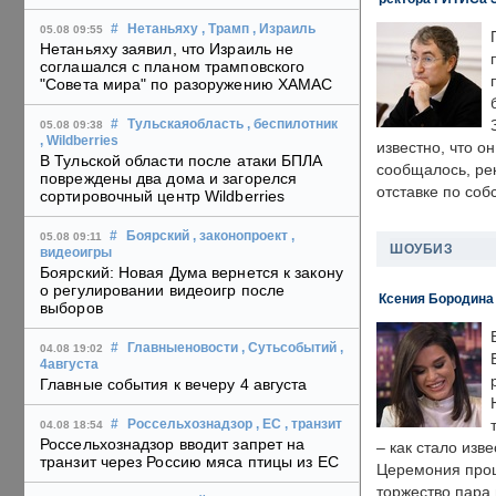
#
Нетаньяху
, Трамп
, Израиль
05.08 09:55
Нетаньяху заявил, что Израиль не
соглашался с планом трамповского
"Совета мира" по разоружению ХАМАС
#
Тульскаяобласть
, беспилотник
05.08 09:38
, Wildberries
известно, что о
В Тульской области после атаки БПЛА
сообщалось, ре
повреждены два дома и загорелся
отставке по со
сортировочный центр Wildberries
#
Боярский
, законопроект
,
05.08 09:11
ШОУБИЗ
видеоигры
Боярский: Новая Дума вернется к закону
о регулировании видеоигр после
Ксения Бородина
выборов
#
Главныеновости
, Сутьсобытий
,
04.08 19:02
4августа
Главные события к вечеру 4 августа
#
Россельхознадзор
, ЕС
, транзит
04.08 18:54
Россельхознадзор вводит запрет на
– как стало изв
транзит через Россию мяса птицы из ЕС
Церемония прошл
торжество пара 