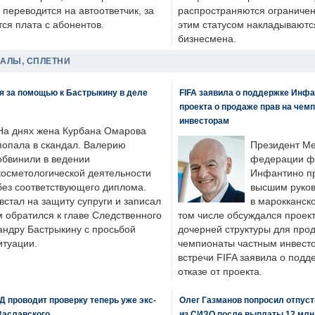
 переводится на автоответчик, за
распространяются ограничени
ся плата с абонентов.
этим статусом накладываютс
бизнесмена.
ДАЛЫ, СПЛЕТНИ
я за помощью к Бастрыкину в деле
FIFA заявила о поддержке Инфа
проекта о продаже прав на чем
инвесторам
На днях жена Курбана Омарова
попала в скандал. Валерию
Президент М
обвинили в ведении
федерации фу
косметологической деятельности
Инфантино пр
без соответствующего диплома.
высшим руков
стал на защиту супруги и записал
в марокканско
м обратился к главе Следственного
том числе обсуждался проек
андру Бастрыкину с просьбой
дочерней структуры для про
итуации.
чемпионаты частным инвесто
встречи FIFA заявила о под
отказе от проекта.
 проводит проверку теперь уже экс-
Олег Газманов попросил отпуст
Заславского
из СИЗО после выплаты 12 млн