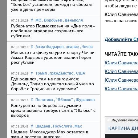
"Колобок" установил рекорд по сборам
чтобы люди не 
уже в день премьеры
Юлия Савичева 
числе на своих
#
МО
, Воробьев
, Деньполя
07.08 18:29
Губернатор Подмосковья на «Дне поля»
пообещал аграриям сохранить все
субсидии
Добавляйте
C
#
АхматКадыров
, звание
, Чечня
07.08 18:16
Министр по физкультуре и спорту Чечни
ЧИТАЙТЕ ТАК
Ахмат Кадыров удостоен звания Героя
республики
Юлия Савичева 
Юлия Савичева 
#
Трамп
, гражданство
, США
07.08 16:29
Где родился, там не пригодился:
Юлия Савичева 
Дональд Трамп подписал новый указ по
Юлия Савичева 
борьбе с "родильным туризмом"
#
Политика
, "Яблоко"
, Журавлев
07.08 16:15
Конкуренты по борьбе за думские
кресла активно требуют снять "Яблоко" с
выборов
40
Выделите ошибк
#
Шадаев
, Госуслуги
, Max
07.08 15:43
КАРТИНА Д
Шадаев: Мессенджер Max остается в
жизни россиян навсегда