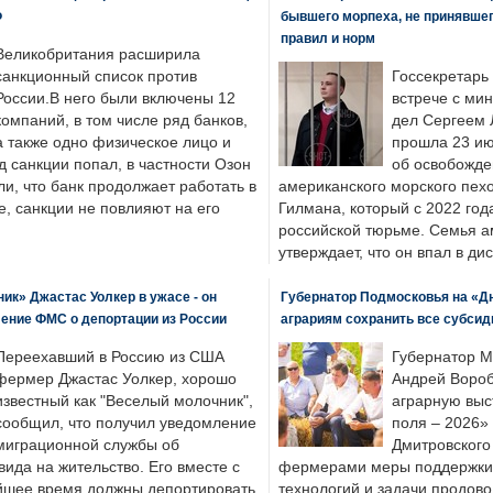
Ф
бывшего морпеха, не принявшег
правил и норм
Великобритания расширила
санкционный список против
Госсекретарь
России.В него были включены 12
встрече с ми
компаний, в том числе ряд банков,
дел Сергеем 
а также одно физическое лицо и
прошла 23 ию
д санкции попал, в частности Озон
об освобожде
ли, что банк продолжает работать в
американского морского пех
, санкции не повлияют на его
Гилмана, который с 2022 год
российской тюрьме. Семья 
утверждает, что он впал в ди
к» Джастас Уолкер в ужасе - он
Губернатор Подмосковья на «Д
ение ФМС о депортации из России
аграриям сохранить все субсид
Переехавший в Россию из США
Губернатор М
фермер Джастас Уолкер, хорошо
Андрей Вороб
известный как "Веселый молочник",
аграрную выс
сообщил, что получил уведомление
поля – 2026»
миграционной службы об
Дмитровского 
ида на жительство. Его вместе с
фермерами меры поддержки
йшее время должны депортировать
технологий и задачи продов