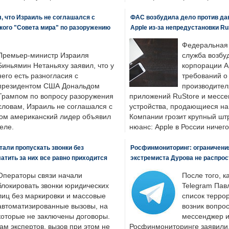
, что Израиль не соглашался с
ФАС возбудила дело против да
кого "Совета мира" по разоружению
Apple из-за непредустановки Ru
Федеральная
Премьер-министр Израиля
служба возбу
Биньямин Нетаньяху заявил, что у
корпорации A
него есть разногласия с
требований о
президентом США Дональдом
производител
Трампом по вопросу разоружения
приложений RuStore и месс
словам, Израиль не соглашался с
устройства, продающиеся на
ром американский лидер объявил
Компании грозит крупный штр
еле.
нюанс: Apple в России ничего
али пропускать звонки без
Росфинмониторинг: ограничения
латить за них все равно приходится
экстремиста Дурова не распрос
Операторы связи начали
После того, к
блокировать звонки юридических
Telegram Пав
лиц без маркировки и массовые
список террор
автоматизированные вызовы, на
возник вопрос
которые не заключены договоры.
мессенджер и
ам экспертов, вызов при этом не
Росфинмониторинге заявили, 