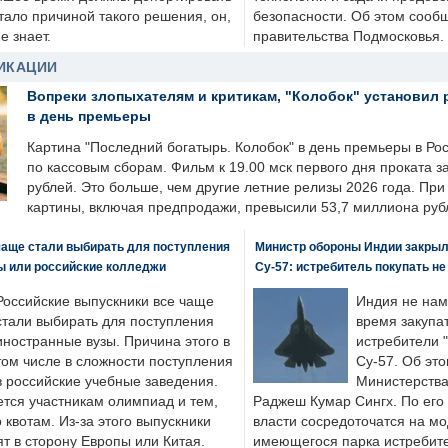
стало причиной такого решения, он,
безопасности. Об этом сооб
е знает.
правительства Подмосковья.
ИКАЦИИ
Вопреки злопыхателям и критикам, "Колобок" установил 
в день премьеры
Картина "Последний богатырь. Колобок" в день премьеры в Ро
по кассовым сборам. Фильм к 19.00 мск первого дня проката 
рублей. Это больше, чем другие летние релизы 2026 года. Пр
картины, включая предпродажи, превысили 53,7 миллиона руб
чаще стали выбирать для поступления
Министр обороны Индии закрыл
ы или российские колледжи
Су-57: истребитель покупать н
Российские выпускники все чаще
Индия не нам
стали выбирать для поступления
время закупа
иностранные вузы. Причина этого в
истребители "
том числе в сложности поступления
Су-57. Об это
в российские учебные заведения.
Министерства
ется участникам олимпиад и тем,
Раджеш Кумар Сингх. По его
о квотам. Из-за этого выпускники
власти сосредоточатся на м
т в сторону Европы или Китая.
имеющегося парка истребит