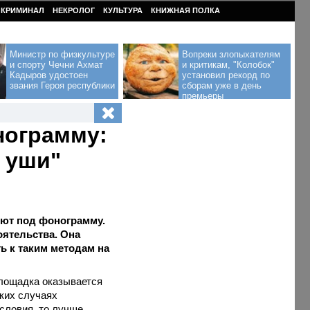
КРИМИНАЛ
НЕКРОЛОГ
КУЛЬТУРА
КНИЖНАЯ ПОЛКА
Министр по физкультуре
Вопреки злопыхателям
и спорту Чечни Ахмат
и критикам, "Колобок"
Кадыров удостоен
установил рекорд по
звания Героя республики
сборам уже в день
премьеры
нограмму:
 уши"
оют под фонограмму.
оятельства. Она
ть к таким методам на
площадка оказывается
аких случаях
словия, то лучше