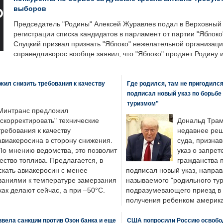
выборов
Председатель "Родины" Алексей Журавлев подал в Верховный 
регистрации списка кандидатов в парламент от партии "Яблок
Слуцкий призвал признать "Яблоко" нежелательной организаци
справедливорос вообще заявил, что "Яблоко" продает Родину 
ил снизить требования к качеству
Где родился, там не пригодилс
подписал новый указ по борьбе
туризмом"
Минтранс предложил
"скорректировать" технические
Дональд Трам
требования к качеству
недавнее реш
авиакеросина в сторону снижения.
суда, призна
По мнению ведомства, это позволит
указ о запрет
ество топлива. Предлагается, в
гражданства 
скать авиакеросин с менее
подписал новый указ, направ
ваниями к температуре замерзания
называемого "родильного тур
 как делают сейчас, а при –50°C.
подразумевающего приезд в 
получения ребенком америка
вела санкции против Озон банка и еще
США попросили Россию освобо