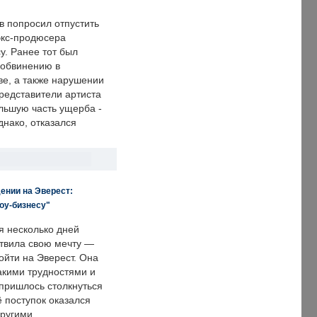
в попросил отпустить
экс-продюсера
у. Ранее тот был
 обвинению в
е, а также нарушении
редставители артиста
льшую часть ущерба -
днако, отказался
ении на Эверест:
оу-бизнесу"
я несколько дней
твила свою мечту —
ойти на Эверест. Она
акими трудностями и
пришлось столкнуться
ё поступок оказался
другими