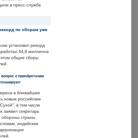
щили в пресс-службе
рекорд по сборам уже
ссии установил рекорд
заработал 44,8 миллиона
и этом общие сборы
лей.
 вопрос о приобретении
е планируют
ерена в ближайшее
ть новые российские
Сухой", в том числе
м заявил секретарь
 обороны страны
 словам, индийские
одернизации
елей.