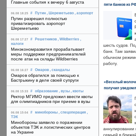
Главные события к вечеру 6 августа
пяти банков из Р
#
Путин
, Шереметьево
, аэропорт
06.08 18:25
Путин разрешил полностью
приватизировать аэропорт
Шереметьево
#
Решетников
, Wildberries
,
06.08 17:27
налоги
шесть судов. По
Минэкономразвития прорабатывает
банк. Там заяви
меры поддержки предпринимателей
обычном режиме
после атак на склады Wildberries
работу.
#
Омаров
, скандалы
06.08 16:27
Омаров обратился за помощью к
Бастрыкину в деле своей супруги
«Веселый молочни
получил уведомл
#
образование
, вузы
, квоты
06.08 15:33
Ректор МГИМО предложил ввести квоты
для олимпиадников при приеме в вузы
#
минобороны
, спецоперация
,
06.08 15:04
ТЭК
Минобороны заявило о поражении
объектов ТЭК и логистических центров
аннулировании в
на Украине
семьей в ближа