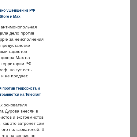
вно ушедшей из РФ
Store и Max
 антимонопольная
дила дело против
pple за неисполнения
 предустановке
ями гаджетов
енджера Max на
 территории РФ.
аф, но тут есть
 и не продает.
 против террориста и
траняются на Telegram
ак основателя
ла Дурова внесли в
истов и экстремистов,
, как это затронет сам
 его пользователей. В
что на сервис не