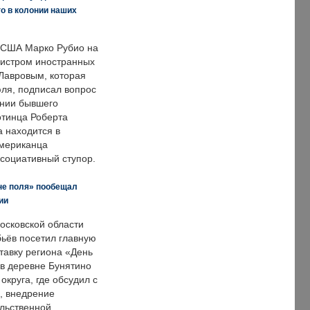
о в колонии наших
 США Марко Рубио на
нистром иностранных
Лавровым, которая
ля, подписал вопрос
нии бывшего
отинца Роберта
а находится в
американца
ссоциативный ступор.
не поля» пообещал
ии
осковской области
ьёв посетил главную
тавку региона «День
 в деревне Бунятино
округа, где обсудил с
, внедрение
ольственной