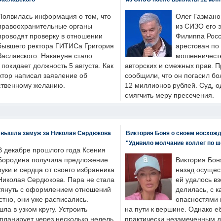
Появилась информация о том, что
Олег Газмано
правоохранительные органы
из СИЗО его 
проводят проверку в отношении
Филиппа Росс
бывшего ректора ГИТИСа Григория
арестован по
Заславского. Накануне стало
мошенничеств
н покидает должность 5 августа. Как
авторских и смежных прав. П
ктор написал заявление об
сообщили, что он погасил бо
бственному желанию.
12 миллионов рублей. Суд, о
смягчить меру пресечения.
 вышла замуж за Николая Сердюкова
Виктория Боня о своем восхожд
"Удивило молчание коллег по ш
В декабре прошлого года Ксения
Бородина получила предложение
Виктория Бон
руки и сердца от своего избранника
назад осущес
Николая Сердюкова. Пара не стала
ей удалось вз
тянуть с оформлением отношений
делилась, с к
естно, они уже расписались.
опасностями 
а в узком кругу. Устроить
на пути к вершине. Однако е
планирует через несколько недель.
практически незамеченным 