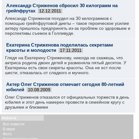
Александр Стриженов сбросил 30 килограмм на
грейпфрутах
12.12.2011
Александр Стриженов похудел на 30 килограммов с
помощью грейпфрутовой диеты – такое героическое усилие
актеру пришлось предпринять из-за проблем со здоровьем и
перспективы съемок в Голливуде.
Екатерина Стриженова поделилась секретами
красоты и молодости
17.11.2011
Глядя на Екатерину Стриженову, никогда не скажешь, что
актриса родила двоих детей и разменяла пятый десяток. У
Екатерины есть свои секреты красоты. Она не ест после
шести, отказалась от сладкого и мучного.
Актер Олег Стриженов отмечает сегодня 80-летний
юбилей
10.08.2009
Олег Стриженов отказался от официальных торжеств в день
юбилея и этот день намерен провести в семейном кругу с
друзьями и близкими
Новости
Все новости
В мире
Фото