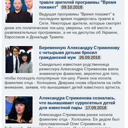
травле зрителей программы "Время
покажет"
09.10.2018
Ведущая программы "Время покажет" в
последнее время подверглась травле в
Сети. Некоторые зрители, которые смотрят
днем это политическое ток-шоу, уверены, что ей место в
развлекательных программах, а не на диспутах об Украине,
Евросоюзе и Дональде Трампе.
Беременную Александру Стриженову
с четырьмя детьми бросил
гражданский муж
26.09.2018
Скандально известная родственница
режиссера Александра Стриженова взяла
знаменитую фамилию, вероятно для того,
чтобы посещать популярные ток-шоу. Ранее она носила
фамилию отца - Холошина. Девушка снова обратила на себя
внимание, заявив, что вынашивает детей известного артиста.
Александра Стриженова созналась,
что вынашивает суррогатных детей
для известной пары
17.09.2018
Александра Стриженова ранее носила
фамилию отца - Холошина. Ее дедом был
прославленный Олег Стриженов, а