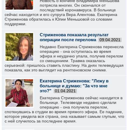
Новость о кончине Владимира Меньшова
потрясла многих. Он скончался от
последствий коронавируса. В больнице
сейчас находится и его супруга Вера Алентова. Екатерина
Стриженова обратилась к Юлии Меньшовой со словами
поддержки.
Стриженова показала результат
операции после перелома
09.04.2021
Недавно Екатерина Стриженова перенесла
операцию - она оступилась во время
эфира и неудачно упала, получив перелом
со смещением. Травма оказалась
серьезной: пришлось ставить пластину. На днях телеведущая
показала, как это выглядит на рентгеновском снимке.
Екатерина Стриженова: "Лежу в
больнице и думаю: "За что мне
это?"
01.04.2021
Екатерина Стриженова сейчас находится в
больнице. Телезвезде недавно сделали
операцию - она получила перелом,
споткнувшись в студии во время прямого эфира. Ее падение,
которое увидела вся страна, она называет самым глупым, что
с ней случилось за последнее время.