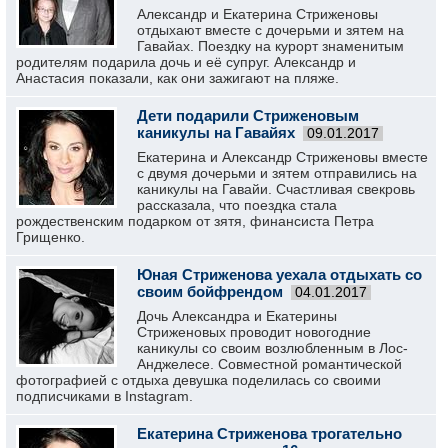
Александр и Екатерина Стриженовы
отдыхают вместе с дочерьми и зятем на
Гавайах. Поездку на курорт знаменитым
родителям подарила дочь и её супруг. Александр и
Анастасия показали, как они зажигают на пляже.
Дети подарили Стриженовым
каникулы на Гавайях
09.01.2017
Екатерина и Александр Стриженовы вместе
с двумя дочерьми и зятем отправились на
каникулы на Гавайи. Счастливая свекровь
рассказала, что поездка стала
рождественским подарком от зятя, финансиста Петра
Грищенко.
Юная Стриженова уехала отдыхать со
своим бойфрендом
04.01.2017
Дочь Александра и Екатерины
Стриженовых проводит новогодние
каникулы со своим возлюбленным в Лос-
Анджелесе. Совместной романтической
фотографией с отдыха девушка поделилась со своими
подписчиками в Instagram.
Екатерина Стриженова трогательно