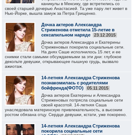
каникулы в Мексику, где встретились со
своей старшей дочерью Анастасией. Та уже пару лет живет в
Нью-Йорке, вышла замуж за Петра Грищенко.
Дочка актеров Александра
Стриженова отметила 15-летие в
сексапильном наряде
23.12.2015
Дочка актеров Александра и Екатерины
Стриженовых покорила социальные сети.
На днях Саше исполнилось 15 лет, и ее
снимки стали самыми обсуждаемыми за эти дни: глубокое
декольте девушки, открывающее пышную грудь, вызвало
ажиотаж.
14-летняя Александра Стриженова
познакомилась с родителями
бойфренда(ФОТО)
05.11.2015
Дочка актеров Екатерины и Александра
Стриженовых потрясла социальные сети
своей красотой. 14-летняя Саша
унаследовала материнскую привлекательность, а высоким
ростом обязана отцу. Сердце девушки, кстати, уже покорено.
14-летняя Александра Стриженова
покорила социальные сети