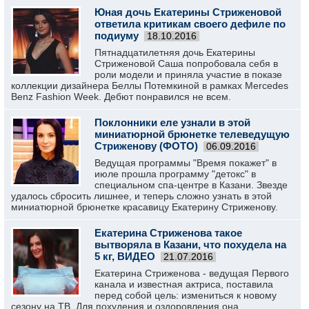
Юная дочь Екатерины Стриженовой
ответила критикам своего дефиле по
подиуму
18.10.2016
Пятнадцатилетняя дочь Екатерины
Стриженовой Саша попробовала себя в
роли модели и приняла участие в показе
коллекции дизайнера Беллы Потемкиной в рамках Mercedes
Benz Fashion Week. Дебют понравился не всем.
Поклонники еле узнали в этой
миниатюрной брюнетке телеведущую
Стриженову (ФОТО)
06.09.2016
Ведущая программы "Время покажет" в
июле прошла программу "детокс" в
специальном спа-центре в Казани. Звезде
удалось сбросить лишнее, и теперь сложно узнать в этой
миниатюрной брюнетке красавицу Екатерину Стриженову.
Екатерина Стриженова такое
вытворяла в Казани, что похудела на
5 кг, ВИДЕО
21.07.2016
Екатерина Стриженова - ведущая Первого
канала и известная актриса, поставила
перед собой цель: измениться к новому
сезону на ТВ. Для похудения и оздоровления она