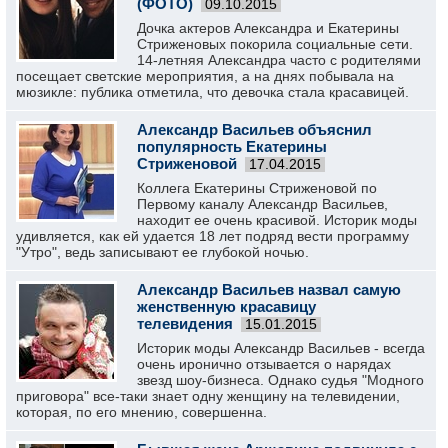
(ФОТО)
09.10.2015
Дочка актеров Александра и Екатерины
Стриженовых покорила социальные сети.
14-летняя Александра часто с родителями
посещает светские мероприятия, а на днях побывала на
мюзикле: публика отметила, что девочка стала красавицей.
Александр Васильев объяснил
популярность Екатерины
Стриженовой
17.04.2015
Коллега Екатерины Стриженовой по
Первому каналу Александр Васильев,
находит ее очень красивой. Историк моды
удивляется, как ей удается 18 лет подряд вести программу
"Утро", ведь записывают ее глубокой ночью.
Александр Васильев назвал самую
женственную красавицу
телевидения
15.01.2015
Историк моды Александр Васильев - всегда
очень иронично отзывается о нарядах
звезд шоу-бизнеса. Однако судья "Модного
приговора" все-таки знает одну женщину на телевидении,
которая, по его мнению, совершенна.