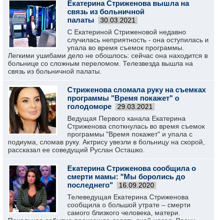
Екатерина Стриженова вышла на
связь из больничной
палаты
30.03.2021
С Екатериной Стриженовой недавно
случилась неприятность - она оступилась и
упала во время съемок программы.
Легкими ушибами дело не обошлось: сейчас она находится в
больнице со сложным переломом. Телезвезда вышла на
связь из больничной палаты.
Стриженова сломала руку на съемках
программы "Время покажет" о
голодоморе
29.03.2021
Ведущая Первого канала Екатерина
Стриженова споткнулась во время съемок
программы "Время покажет" и упала с
подиума, сломав руку. Актрису увезли в больницу на скорой,
рассказал ее соведущий Руслан Осташко.
Екатерина Стриженова сообщила о
смерти мамы: "Мы боролись до
последнего"
16.09.2020
Телеведущая Екатерина Стриженова
сообщила о большой утрате – смерти
самого близкого человека, матери.