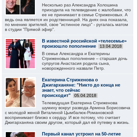
Несколько раз Александра Холошина
приходила на телевидение с жалобами, что
ее не принимают в семье Стриженовых. А
ведь она является их родственницей. На днях она показала,
по мнению зрителей, свое "истинное лицо" - ругалась матом
в студии "Прямой эфир".
В известной российской «телесемье»
произошло пополнение
13.04.2018
В семье Александра и Екатерины
Стриженовых пополнение – старшая дочь
супругов Анастасия родила сына,
новорожденного назвали Петр.
Екатерина Стриженова о
Джигарханяне: "Никто до конца не
знает, что сейчас
происходит"
05.04.2018
Телеведущая Екатерина Стриженова
шумиху вокруг развода Армена Борисовича
с молодой женой Виталиной Цымбалюк-Романовской
воспринимает близко к сердцу. И все потому, что считает
Джигарханяна своим другом, который дал ей путевку в жизнь.
Первый канал устроил на 50-летие