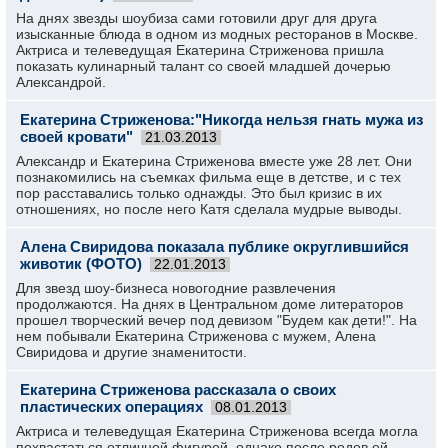
На днях звезды шоубиза сами готовили друг для друга
изысканные блюда в одном из модных ресторанов в Москве.
Актриса и телеведущая Екатерина Стриженова пришла
показать кулинарный талант со своей младшей дочерью
Александрой.
Екатерина Стриженова:"Никогда нельзя гнать мужа из
своей кровати"
21.03.2013
Александр и Екатерина Стриженова вместе уже 28 лет. Они
познакомились на съемках фильма еще в детстве, и с тех
пор расставались только однажды. Это был кризис в их
отношениях, но после него Катя сделала мудрые выводы.
Алена Свиридова показала публике округлившийся
животик (ФОТО)
22.01.2013
Для звезд шоу-бизнеса новогодние развлечения
продолжаются. На днях в Центральном доме литераторов
прошел творческий вечер под девизом "Будем как дети!". На
нем побывали Екатерина Стриженова с мужем, Алена
Свиридова и другие знаменитости.
Екатерина Стриженова рассказала о своих
пластических операциях
08.01.2013
Актриса и телеведущая Екатерина Стриженова всегда могла
похвастаться отличной фигурой, однако после родов ей