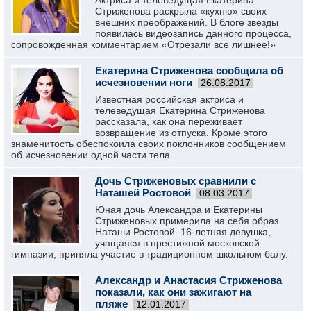
Актриса и телеведущая Екатерина
Стриженова раскрыла «кухню» своих
внешних преображений. В блоге звезды
появилась видеозапись данного процесса,
сопровожденная комментарием «Отрезали все лишнее!»
Екатерина Стриженова сообщила об
исчезновении ноги
26.08.2017
Известная российская актриса и
телеведущая Екатерина Стриженова
рассказала, как она переживает
возвращение из отпуска. Кроме этого
знаменитость обеспокоила своих поклонников сообщением
об исчезновении одной части тела.
Дочь Стриженовых сравнили с
Наташей Ростовой
08.03.2017
Юная дочь Александра и Екатерины
Стриженовых примерила на себя образ
Наташи Ростовой. 16-летняя девушка,
учащаяся в престижной московской
гимназии, приняла участие в традиционном школьном балу.
Александр и Анастасия Стриженова
показали, как они зажигают на
пляже
12.01.2017