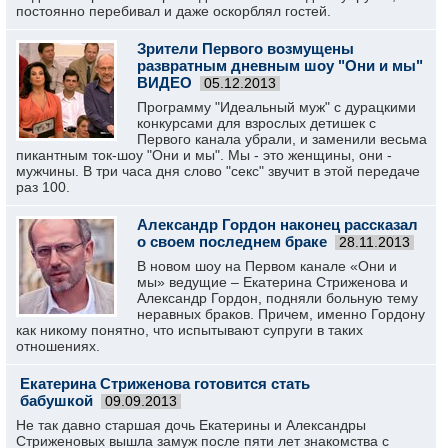
постоянно перебивал и даже оскорблял гостей.
Зрители Первого возмущены
развратным дневным шоу "Они и мы"
ВИДЕО
05.12.2013
Программу "Идеальный муж" с дурацкими
конкурсами для взрослых детишек с
Первого канала убрали, и заменили весьма
пикантным ток-шоу "Они и мы". Мы - это женщины, они -
мужчины. В три часа дня слово "секс" звучит в этой передаче
раз 100.
Александр Гордон наконец рассказал
о своем последнем браке
28.11.2013
В новом шоу на Первом канале «Они и
мы» ведущие – Екатерина Стриженова и
Александр Гордон, подняли больную тему
неравных браков. Причем, именно Гордону
как никому понятно, что испытывают супруги в таких
отношениях.
Екатерина Стриженова готовится стать
бабушкой
09.09.2013
Не так давно старшая дочь Екатерины и Александры
Стриженовых вышла замуж после пяти лет знакомства с