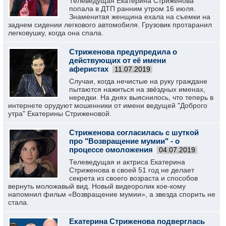
Телеведущая Екатерина Стриженова
попала в ДТП ранним утром 16 июля.
Знаменитая женщина ехала на съемки на
заднем сидении легкового автомобиля. Грузовик протаранил
легковушку, когда она спала.
Стриженова предупредила о
действующих от её имени
аферистах
11.07.2019
Случаи, когда нечистые на руку граждане
пытаются нажиться на звёздных именах,
нередки. На днях выяснилось, что теперь в
интернете орудуют мошенники от имени ведущей "Доброго
утра" Екатерины Стриженовой.
Стриженова согласилась с шуткой
про "Возвращение мумии" - о
процессе омоложения
04.07.2019
Телеведущая и актриса Екатерина
Стриженова в своей 51 год не делает
секрета из своего возраста и способов
вернуть моложавый вид. Новый видеоролик кое-кому
напомнил фильм «Возвращение мумии», а звезда спорить не
стала.
Екатерина Стриженова подверглась