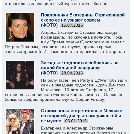
отправилась на специальный курс детокса в Казань.
Поклонники Екатерины Стриженовой
скоро ее не узнают совсем
(ФОТО)
15.07.2016
Актриса Екатерина Стриженова всегда
признавала, что склонна к полноте. Пока
шоу "Время покажет", которое она ведет с
Петром Толстым, находится в отпуске, пришло время
заняться красотой. И знаменитость отправилась в Татарстан.
Звездные подростки собрались на
одной большой вечеринке
(ФОТО)
28.04.2016
На балу Tatler Teen Party в ЦУМе побывали
самые звездные подростки - дочь Дмитрия
Маликова - 16-летняя Стефания, 17-
летняя дочь теннисиста Евгения Кафельникова – Олеся, но
больший эффект произвела внучка Софии Ротару.
Стриженовы встретились в Мексике
со старшей дочерью-американкой и
ее мужем
06.01.2016
Екатерина и Александр Стриженовы
отправились после встречи Нового года на