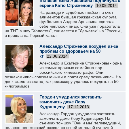
Бывшая жена Аршавина подвинула с
экрана Катю Стриженову
10.09.2014
На разводе и судебных тяжбах на счет
алиментов бывшая гражданская супруга
футболиста Андрея Аршавина сделала
себе неплохой пиар. Она уже поработала
на ТНТ в шоу "Холостяк", снимается в "Девчатах" на "России",
и пришла на Первый канал.
Александр Стриженов похудел из-за
проблем со здоровьем на 50
кг
22.06.2014
Александр и Екатерина Стриженовы - одна
из самых прочных семейных пар
российского кинематографа. Они
познакомились совсем юными и почти сразу поженились. На
днях стало известно, как режиссеру удалось похудеть на 50
килограммов.
Гордон умудрился заставить
замолчать даже Леру
Кудрявцеву
17.12.2013
Александр Гордон умудрился заставить
замолчать даже Леру Кудрявцеву. На
съемках ток-шоу "Они и мы" телеведущий,
недавно переживший развод со своей молодой супругой,