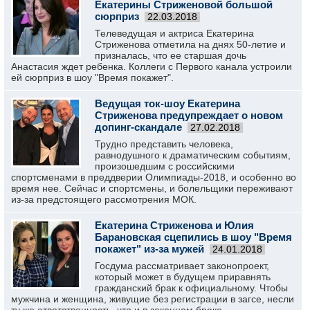
Екатерины Стриженовой большой
сюрприз
22.03.2018
Телеведущая и актриса Екатерина
Стриженова отметила на днях 50-летие и
призналась, что ее старшая дочь
Анастасия ждет ребенка. Коллеги с Первого канала устроили
ей сюрприз в шоу "Время покажет".
Ведущая ток-шоу Екатерина
Стриженова предупреждает о новом
допинг-скандале
27.02.2018
Трудно представить человека,
равнодушного к драматическим событиям,
произошедшим с российскими
спортсменами в преддверии Олимпиады-2018, и особенно во
время нее. Сейчас и спортсмены, и болельщики переживают
из-за предстоящего рассмотрения МОК.
Екатерина Стриженова и Юлия
Барановская сцепились в шоу "Время
покажет" из-за мужей
24.01.2018
Госдума рассматривает законопроект,
который может в будущем приравнять
гражданский брак к официальному. Чтобы
мужчина и женщина, живущие без регистрации в загсе, несли