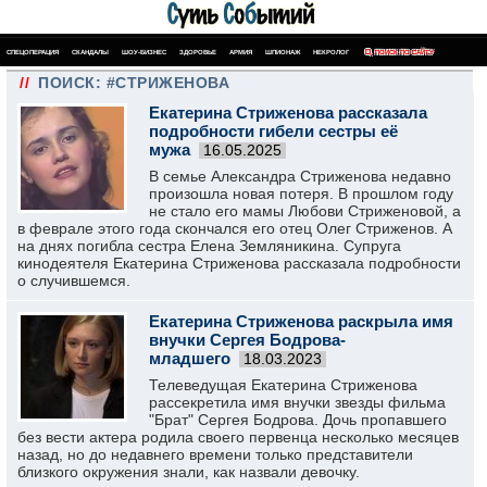
СПЕЦОПЕРАЦИЯ
СКАНДАЛЫ
ШОУ-БИЗНЕС
ЗДОРОВЬЕ
АРМИЯ
ШПИОНАЖ
НЕКРОЛОГ
ПОИСК ПО САЙТУ
//
ПОИСК: #СТРИЖЕНОВА
Екатерина Стриженова рассказала
подробности гибели сестры её
мужа
16.05.2025
В семье Александра Стриженова недавно
произошла новая потеря. В прошлом году
не стало его мамы Любови Стриженовой, а
в феврале этого года скончался его отец Олег Стриженов. А
на днях погибла сестра Елена Земляникина. Супруга
кинодеятеля Екатерина Стриженова рассказала подробности
о случившемся.
Екатерина Стриженова раскрыла имя
внучки Сергея Бодрова-
младшего
18.03.2023
Телеведущая Екатерина Стриженова
рассекретила имя внучки звезды фильма
"Брат" Сергея Бодрова. Дочь пропавшего
без вести актера родила своего первенца несколько месяцев
назад, но до недавнего времени только представители
близкого окружения знали, как назвали девочку.