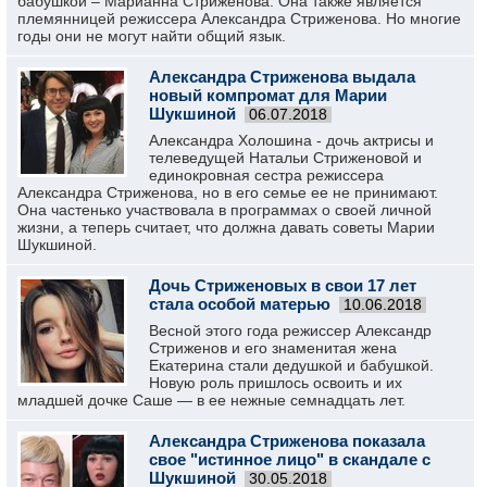
бабушкой – Марианна Стриженова. Она также является
племянницей режиссера Александра Стриженова. Но многие
годы они не могут найти общий язык.
Александра Стриженова выдала
новый компромат для Марии
Шукшиной
06.07.2018
Александра Холошина - дочь актрисы и
телеведущей Натальи Стриженовой и
единокровная сестра режиссера
Александра Стриженова, но в его семье ее не принимают.
Она частенько участвовала в программах о своей личной
жизни, а теперь считает, что должна давать советы Марии
Шукшиной.
Дочь Стриженовых в свои 17 лет
стала особой матерью
10.06.2018
Весной этого года режиссер Александр
Стриженов и его знаменитая жена
Екатерина стали дедушкой и бабушкой.
Новую роль пришлось освоить и их
младшей дочке Саше — в ее нежные семнадцать лет.
Александра Стриженова показала
свое "истинное лицо" в скандале с
Шукшиной
30.05.2018