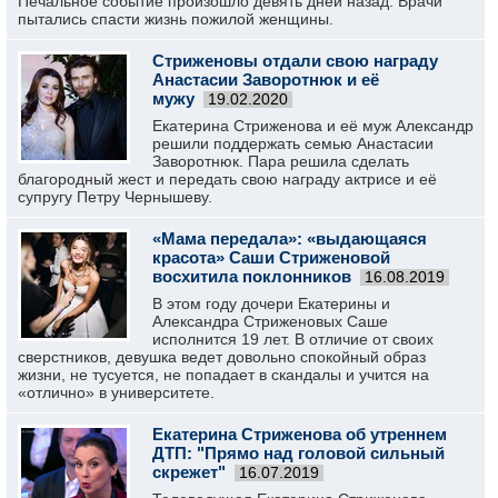
Печальное событие произошло девять дней назад. Врачи
пытались спасти жизнь пожилой женщины.
Стриженовы отдали свою награду
Анастасии Заворотнюк и её
мужу
19.02.2020
Екатерина Стриженова и её муж Александр
решили поддержать семью Анастасии
Заворотнюк. Пара решила сделать
благородный жест и передать свою награду актрисе и её
супругу Петру Чернышеву.
«Мама передала»: «выдающаяся
красота» Саши Стриженовой
восхитила поклонников
16.08.2019
В этом году дочери Екатерины и
Александра Стриженовых Саше
исполнится 19 лет. В отличие от своих
сверстников, девушка ведет довольно спокойный образ
жизни, не тусуется, не попадает в скандалы и учится на
«отлично» в университете.
Екатерина Стриженова об утреннем
ДТП: "Прямо над головой сильный
скрежет"
16.07.2019