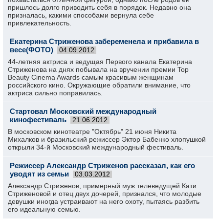
пришлось долго приводить себя в порядок. Недавно она
призналась, какими способами вернула себе
привлекательность.
Екатерина Стриженова забеременела и прибавила в
весе(ФОТО)
04.09.2012
44-летняя актриса и ведущая Первого канала Екатерина
Стриженова на днях побывала на вручении премии Top
Beauty Cinema Awards самым красивым женщинам
российского кино. Окружающие обратили внимание, что
актриса сильно поправилась.
Стартовал Московский международный
кинофестиваль
21.06.2012
В московском кинотеатре "Октябрь" 21 июня Никита
Михалков и бразильский режиссер Эктор Бабенко хлопушкой
открыли 34-й Московский международный фестиваль.
Режиссер Александр Стриженов рассказал, как его
уводят из семьи
03.03.2012
Александр Стриженов, примерный муж телеведущей Кати
Стриженовой и отец двух дочерей, признался, что молодые
девушки иногда устраивают на него охоту, пытаясь разбить
его идеальную семью.