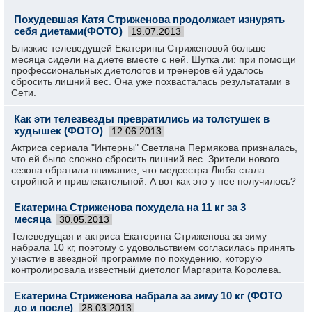
Похудевшая Катя Стриженова продолжает изнурять
себя диетами(ФОТО)
19.07.2013
Близкие телеведущей Екатерины Стриженовой больше
месяца сидели на диете вместе с ней. Шутка ли: при помощи
профессиональных диетологов и тренеров ей удалось
сбросить лишний вес. Она уже похвасталась результатами в
Сети.
Как эти телезвезды превратились из толстушек в
худышек (ФОТО)
12.06.2013
Актриса сериала "Интерны" Светлана Пермякова призналась,
что ей было сложно сбросить лишний вес. Зрители нового
сезона обратили внимание, что медсестра Люба стала
стройной и привлекательной. А вот как это у нее получилось?
Екатерина Стриженова похудела на 11 кг за 3
месяца
30.05.2013
Телеведущая и актриса Екатерина Стриженова за зиму
набрала 10 кг, поэтому с удовольствием согласилась принять
участие в звездной программе по похудению, которую
контролировала известный диетолог Маргарита Королева.
Екатерина Стриженова набрала за зиму 10 кг (ФОТО
до и после)
28.03.2013