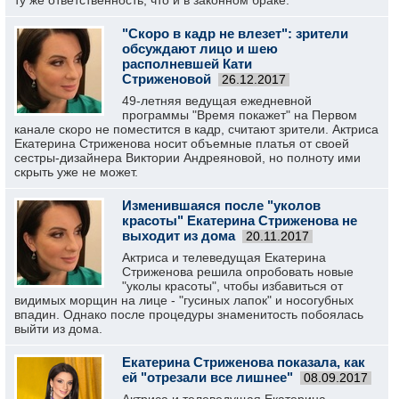
ту же ответственность, что и в законном браке.
"Скоро в кадр не влезет": зрители
обсуждают лицо и шею
располневшей Кати
Стриженовой
26.12.2017
49-летняя ведущая ежедневной
программы "Время покажет" на Первом
канале скоро не поместится в кадр, считают зрители. Актриса
Екатерина Стриженова носит объемные платья от своей
сестры-дизайнера Виктории Андреяновой, но полноту ими
скрыть уже не может.
Изменившаяся после "уколов
красоты" Екатерина Стриженова не
выходит из дома
20.11.2017
Актриса и телеведущая Екатерина
Стриженова решила опробовать новые
"уколы красоты", чтобы избавиться от
видимых морщин на лице - "гусиных лапок" и носогубных
впадин. Однако после процедуры знаменитость побоялась
выйти из дома.
Екатерина Стриженова показала, как
ей "отрезали все лишнее"
08.09.2017