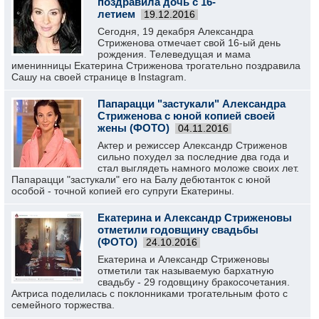
поздравила дочь с 16-
летием
19.12.2016
Сегодня, 19 декабря Александра
Стриженова отмечает свой 16-ый день
рождения. Телеведущая и мама
именинницы Екатерина Стриженова трогательно поздравила
Сашу на своей странице в Instagram.
Папарацци "застукали" Александра
Стриженова с юной копией своей
жены (ФОТО)
04.11.2016
Актер и режиссер Александр Стриженов
сильно похудел за последние два года и
стал выглядеть намного моложе своих лет.
Папарацци "застукали" его на Балу дебютанток с юной
особой - точной копией его супруги Екатерины.
Екатерина и Александр Стриженовы
отметили годовщину свадьбы
(ФОТО)
24.10.2016
Екатерина и Александр Стриженовы
отметили так называемую бархатную
свадьбу - 29 годовщину бракосочетания.
Актриса поделилась с поклонниками трогательным фото с
семейного торжества.