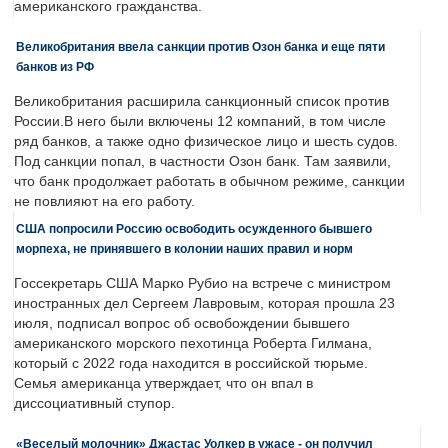
американского гражданства.
Великобритания ввела санкции против Озон банка и еще пяти
банков из РФ
Великобритания расширила санкционный список против
России.В него были включены 12 компаний, в том числе
ряд банков, а также одно физическое лицо и шесть судов.
Под санкции попал, в частности Озон банк. Там заявили,
что банк продолжает работать в обычном режиме, санкции
не повлияют на его работу.
США попросили Россию освободить осужденного бывшего
морпеха, не принявшего в колонии наших правил и норм
Госсекретарь США Марко Рубио на встрече с министром
иностранных дел Сергеем Лавровым, которая прошла 23
июля, подписал вопрос об освобождении бывшего
американского морского пехотинца Роберта Гилмана,
который с 2022 года находится в российской тюрьме.
Семья американца утверждает, что он впал в
диссоциативный ступор.
«Веселый молочник» Джастас Уолкер в ужасе - он получил