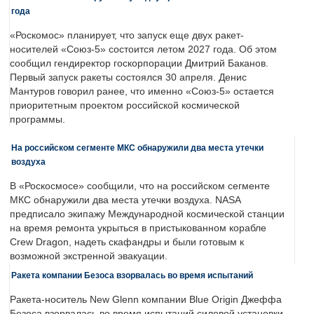
года
«Роскомос» планирует, что запуск еще двух ракет-
носителей «Союз-5» состоится летом 2027 года. Об этом
сообщил гендиректор госкорпорации Дмитрий Баканов.
Первый запуск ракеты состоялся 30 апреля. Денис
Мантуров говорил ранее, что именно «Союз-5» остается
приоритетным проектом российской космической
программы.
На российском сегменте МКС обнаружили два места утечки
воздуха
В «Роскосмосе» сообщили, что на российском сегменте
МКС обнаружили два места утечки воздуха. NASA
предписало экипажу Международной космической станции
на время ремонта укрыться в пристыкованном корабле
Crew Dragon, надеть скафандры и были готовым к
возможной экстренной эвакуации.
Ракета компании Безоса взорвалась во время испытаний
Ракета-носитель New Glenn компании Blue Origin Джеффа
Безоса взорвалась во время испытаний силовой установки