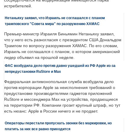
сосредоточатся на модернизации имеющегося парка
истребителей.
Нетаньяху заявил, что Израиль не соглашался с планом
трамповского "Совета мира" по разоружению ХАМАС
Премьер-министр Израиля Биньямин Нетаньяху заявил,
что у него есть разногласия с президентом США Дональдом
Трампом по вопросу разоружения ХАМАС. По его словам,
Израиль не соглашался с планом, о котором американский
лидер объявил на прошлой неделе.
ФАС возбудила дело против давно ушедшей из РФ Apple из-за
непредустановки RuStore и Max
Федеральная антимонопольная служба возбудила дело
против корпорации Apple за неисполнения требований о
предустановке производителями гаджетов приложений
RuStore и мессенджера Max на устройства, продающиеся
на территории РФ. Компании грозит крупный штраф, но тут
есть нюанс: Apple в России ничего и не продает.
Операторы перестали пропускать звонки без маркировки, но
платить за них все равно приходится