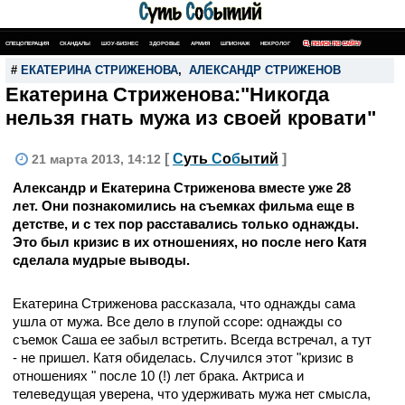
СПЕЦОПЕРАЦИЯ
СКАНДАЛЫ
ШОУ-БИЗНЕС
ЗДОРОВЬЕ
АРМИЯ
ШПИОНАЖ
НЕКРОЛОГ
ПОИСК ПО САЙТУ
#
ЕКАТЕРИНА СТРИЖЕНОВА
,
АЛЕКСАНДР СТРИЖЕНОВ
Екатерина Стриженова:"Никогда
нельзя гнать мужа из своей кровати"
[
С
уть
С
о
б
ытий
]
21 марта 2013, 14:12
Александр и Екатерина Стриженова вместе уже 28
лет. Они познакомились на съемках фильма еще в
детстве, и с тех пор расставались только однажды.
Это был кризис в их отношениях, но после него Катя
сделала мудрые выводы.
Екатерина Стриженова рассказала, что однажды сама
ушла от мужа. Все дело в глупой ссоре: однажды со
съемок Саша ее забыл встретить. Всегда встречал, а тут
- не пришел. Катя обиделась. Случился этот "кризис в
отношениях " после 10 (!) лет брака. Актриса и
телеведущая уверена, что удерживать мужа нет смысла,