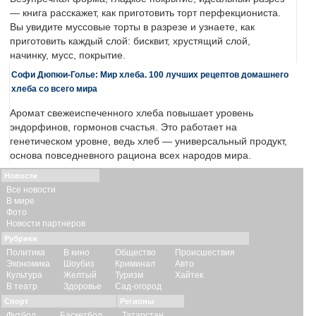
— книга расскажет, как приготовить торт перфекциониста.
Вы увидите муссовые торты в разрезе и узнаете, как
приготовить каждый слой: бисквит, хрустящий слой,
начинку, мусс, покрытие.
Софи Дюпюи-Голье: Мир хлеба. 100 лучших рецептов домашнего
хлеба со всего мира
Аромат свежеиспеченного хлеба повышает уровень
эндорфинов, гормонов счастья. Это работает на
генетическом уровне, ведь хлеб — универсальный продукт,
основа повседневного рациона всех народов мира.
Новости
Все новости
В мире
Фото
Новости партнеров
Рубрики
Политика
В кино
Общество
Происшествия
Экономика
Шоубиз
Криминал
Авто
Культура
Желтый
Туризм
Хайтек
В театр
Здоровье
Сад-огород
Спорт
Регионы
Футбол
Баскетбол
Татарстан