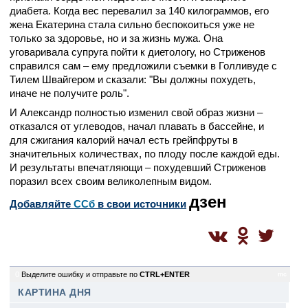
диабета. Когда вес перевалил за 140 килограммов, его
жена Екатерина стала сильно беспокоиться уже не
только за здоровье, но и за жизнь мужа. Она
уговаривала супруга пойти к диетологу, но Стриженов
справился сам – ему предложили съемки в Голливуде с
Тилем Швайгером и сказали: "Вы должны похудеть,
иначе не получите роль".
И Александр полностью изменил свой образ жизни –
отказался от углеводов, начал плавать в бассейне, и
для сжигания калорий начал есть грейпфруты в
значительных количествах, по плоду после каждой еды.
И результаты впечатляющи – похудевший Стриженов
поразил всех своим великолепным видом.
дзен
Добавляйте
CСб
в свои источники
0
Выделите ошибку и отправьте по
CTRL+ENTER
mc
КАРТИНА ДНЯ