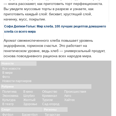
— книга расскажет, как приготовить торт перфекциониста.
Вы увидите муссовые торты в разрезе и узнаете, как
приготовить каждый слой: бисквит, хрустящий слой,
начинку, мусс, покрытие.
Софи Дюпюи-Голье: Мир хлеба. 100 лучших рецептов домашнего
хлеба со всего мира
Аромат свежеиспеченного хлеба повышает уровень
эндорфинов, гормонов счастья. Это работает на
генетическом уровне, ведь хлеб — универсальный продукт,
основа повседневного рациона всех народов мира.
Новости
Все новости
В мире
Фото
Новости партнеров
Рубрики
Политика
В кино
Общество
Происшествия
Экономика
Шоубиз
Криминал
Авто
Культура
Желтый
Туризм
Хайтек
В театр
Здоровье
Сад-огород
Спорт
Регионы
Футбол
Баскетбол
Татарстан