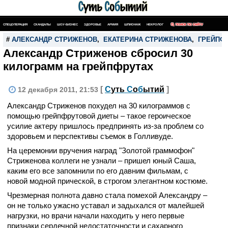
СПЕЦОПЕРАЦИЯ
СКАНДАЛЫ
ШОУ-БИЗНЕС
ЗДОРОВЬЕ
АРМИЯ
ШПИОНАЖ
НЕКРОЛОГ
ПОИСК ПО САЙТУ
#
АЛЕКСАНДР СТРИЖЕНОВ
,
ЕКАТЕРИНА СТРИЖЕНОВА
,
ГРЕЙПФ
Александр Стриженов сбросил 30
килограмм на грейпфрутах
[
С
уть
С
о
б
ытий
]
12 декабря 2011, 21:53
Александр Стриженов похудел на 30 килограммов с
помощью грейпфрутовой диеты – такое героическое
усилие актеру пришлось предпринять из-за проблем со
здоровьем и перспективы съемок в Голливуде.
На церемонии вручения наград "Золотой граммофон"
Стриженова коллеги не узнали – пришел юный Саша,
каким его все запомнили по его давним фильмам, с
новой модной прической, в строгом элегантном костюме.
Чрезмерная полнота давно стала помехой Александру –
он не только ужасно уставал и задыхался от малейшей
нагрузки, но врачи начали находить у него первые
признаки сердечной недостаточности и сахарного