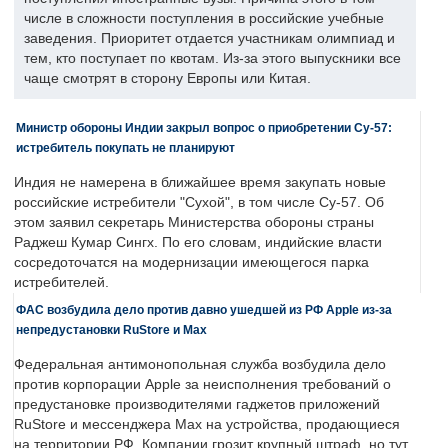
числе в сложности поступления в российские учебные
заведения. Приоритет отдается участникам олимпиад и
тем, кто поступает по квотам. Из-за этого выпускники все
чаще смотрят в сторону Европы или Китая.
Министр обороны Индии закрыл вопрос о приобретении Су-57:
истребитель покупать не планируют
Индия не намерена в ближайшее время закупать новые
российские истребители "Сухой", в том числе Су-57. Об
этом заявил секретарь Министерства обороны страны
Раджеш Кумар Сингх. По его словам, индийские власти
сосредоточатся на модернизации имеющегося парка
истребителей.
ФАС возбудила дело против давно ушедшей из РФ Apple из-за
непредустановки RuStore и Max
Федеральная антимонопольная служба возбудила дело
против корпорации Apple за неисполнения требований о
предустановке производителями гаджетов приложений
RuStore и мессенджера Max на устройства, продающиеся
на территории РФ. Компании грозит крупный штраф, но тут