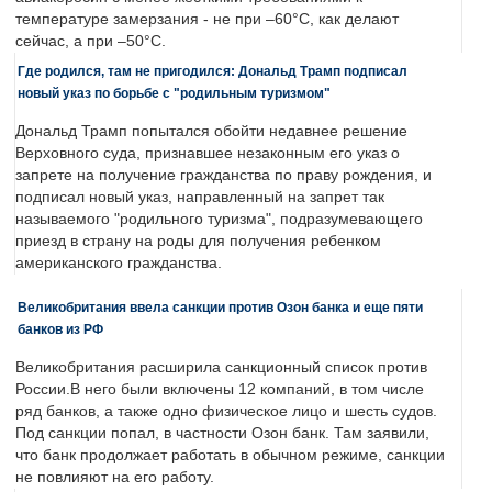
температуре замерзания - не при –60°C, как делают
сейчас, а при –50°C.
Где родился, там не пригодился: Дональд Трамп подписал
новый указ по борьбе с "родильным туризмом"
Дональд Трамп попытался обойти недавнее решение
Верховного суда, признавшее незаконным его указ о
запрете на получение гражданства по праву рождения, и
подписал новый указ, направленный на запрет так
называемого "родильного туризма", подразумевающего
приезд в страну на роды для получения ребенком
американского гражданства.
Великобритания ввела санкции против Озон банка и еще пяти
банков из РФ
Великобритания расширила санкционный список против
России.В него были включены 12 компаний, в том числе
ряд банков, а также одно физическое лицо и шесть судов.
Под санкции попал, в частности Озон банк. Там заявили,
что банк продолжает работать в обычном режиме, санкции
не повлияют на его работу.