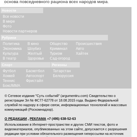
основа повседневного рациона всех народов мира.
Новости
Все новости
В мире
Фото
Новости партнеров
Рубрики
Политика
В кино
Общество
Происшествия
Экономика
Шоубиз
Криминал
Авто
Культура
Желтый
Туризм
Хайтек
В театр
Здоровье
Сад-огород
Спорт
Регионы
Футбол
Баскетбол
Татарстан
Хоккей
Автоспорт
Белоруссия
Теннис
Фристайл
Бокс/ММА
© Сетевое издание "Суть событий" (argumentiru.com) Свидетельство о
регистрации Эл № ФС77-62778 от 18.08.2015 года. Выдано Федеральной
службой по надзору в сфере связи, информационных технологий и массовых
коммуникаций (Роскомнадзор).
О РЕДАКЦИИ
,
РЕКЛАМА
+7 (495) 638-52-63
Использование в Интернет-пространстве и других СМИ текстов, фото и
видеоматериалов, опубликованных на этом сайте, допускается с
разрешения
редакции
при условии обязательного размещения гиперссылки на источник