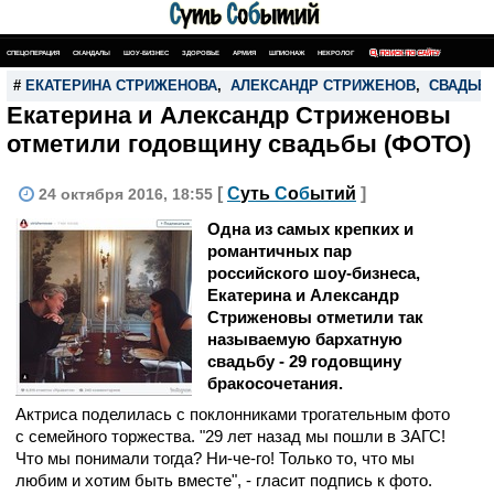
СПЕЦОПЕРАЦИЯ
СКАНДАЛЫ
ШОУ-БИЗНЕС
ЗДОРОВЬЕ
АРМИЯ
ШПИОНАЖ
НЕКРОЛОГ
ПОИСК ПО САЙТУ
#
ЕКАТЕРИНА СТРИЖЕНОВА
,
АЛЕКСАНДР СТРИЖЕНОВ
,
СВАДЬБ
Екатерина и Александр Стриженовы
отметили годовщину свадьбы (ФОТО)
[
С
уть
С
о
б
ытий
]
24 октября 2016, 18:55
Одна из самых крепких и
романтичных пар
российского шоу-бизнеса,
Екатерина и Александр
Стриженовы отметили так
называемую бархатную
свадьбу - 29 годовщину
бракосочетания.
Актриса поделилась с поклонниками трогательным фото
с семейного торжества. "29 лет назад мы пошли в ЗАГС!
Что мы понимали тогда? Ни-че-го! Только то, что мы
любим и хотим быть вместе", - гласит подпись к фото.