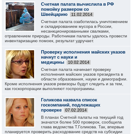
Счетная палата вычислила в РФ
помойку размером со
Швейцарию
11.02.2014
Счетная палата озаботилась уничтожением
и складированием мусора в России,
несанкционированными свалками,
отравлением природы. Работникам палаты удалось провести
инвентаризацию помоек, результат удручает.
Проверку исполнения майских указов
начнут с науки и
медицины
10.02.2014
Счетная палата начинает проверку
исполнения майских указов президента в
области образования, науки и демографии.
Кроме исполнения указов ревизоры будут следить и за тем,
как госкорпорации выполняют госпрограммы.
Голикова назвала список
госкомпаний, подлежащих
проверке
07.02.2014
В планах Счетной палаты на текущий год
значатся более 500 проверок, сообщила
глава ведомства Т.Голикова. Так, впервые
планируется проверить расходование средств на субсидии