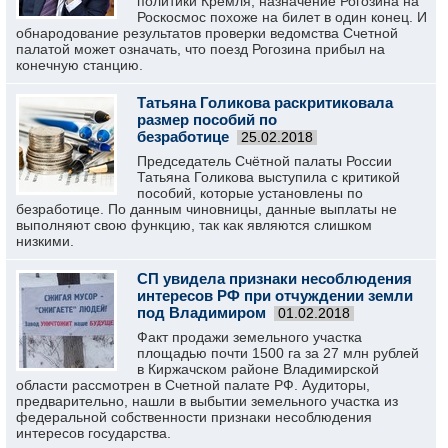
политики Кремля, назначение Рогозина на
Роскосмос похоже на билет в один конец. И
обнародование результатов проверки ведомства Счетной
палатой может означать, что поезд Рогозина прибыл на
конечную станцию.
Татьяна Голикова раскритиковала
размер пособий по
безработице
25.02.2018
Председатель Счётной палаты России
Татьяна Голикова выступила с критикой
пособий, которые установлены по
безработице. По данным чиновницы, данные выплаты не
выполняют свою функцию, так как являются слишком
низкими.
СП увидела признаки несоблюдения
интересов РФ при отчуждении земли
под Владимиром
01.02.2018
Факт продажи земельного участка
площадью почти 1500 га за 27 млн рублей
в Киржачском районе Владимирской
области рассмотрен в Счетной палате РФ. Аудиторы,
предварительно, нашли в выбытии земельного участка из
федеральной собственности признаки несоблюдения
интересов государства.