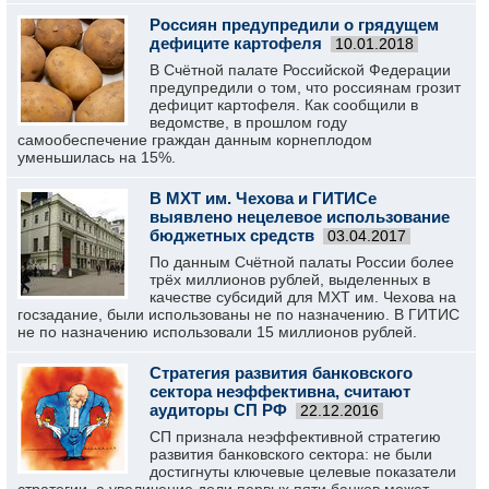
Россиян предупредили о грядущем
дефиците картофеля
10.01.2018
В Счётной палате Российской Федерации
предупредили о том, что россиянам грозит
дефицит картофеля. Как сообщили в
ведомстве, в прошлом году
самообеспечение граждан данным корнеплодом
уменьшилась на 15%.
В МХТ им. Чехова и ГИТИСе
выявлено нецелевое использование
бюджетных средств
03.04.2017
По данным Счётной палаты России более
трёх миллионов рублей, выделенных в
качестве субсидий для МХТ им. Чехова на
госзадание, были использованы не по назначению. В ГИТИС
не по назначению использовали 15 миллионов рублей.
Стратегия развития банковского
сектора неэффективна, считают
аудиторы СП РФ
22.12.2016
СП признала неэффективной стратегию
развития банковского сектора: не были
достигнуты ключевые целевые показатели