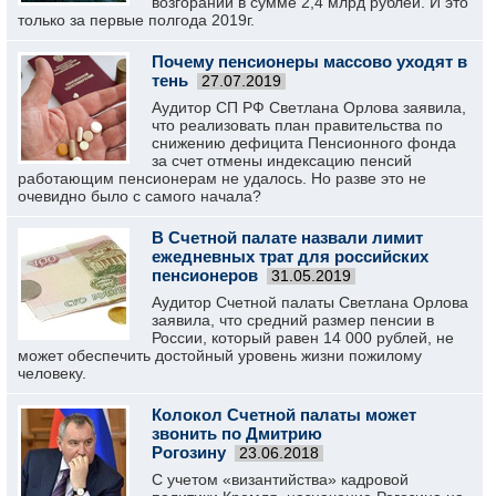
возгораний в сумме 2,4 млрд рублей. И это
только за первые полгода 2019г.
Почему пенсионеры массово уходят в
тень
27.07.2019
Аудитор СП РФ Светлана Орлова заявила,
что реализовать план правительства по
снижению дефицита Пенсионного фонда
за счет отмены индексацию пенсий
работающим пенсионерам не удалось. Но разве это не
очевидно было с самого начала?
В Счетной палате назвали лимит
ежедневных трат для российских
пенсионеров
31.05.2019
Аудитор Счетной палаты Светлана Орлова
заявила, что средний размер пенсии в
России, который равен 14 000 рублей, не
может обеспечить достойный уровень жизни пожилому
человеку.
Колокол Счетной палаты может
звонить по Дмитрию
Рогозину
23.06.2018
С учетом «византийства» кадровой