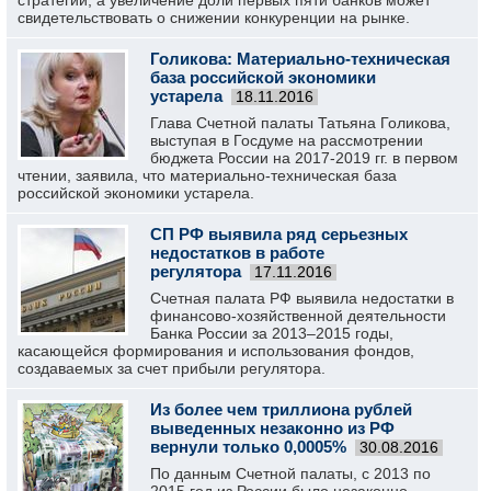
стратегии, а увеличение доли первых пяти банков может
свидетельствовать о снижении конкуренции на рынке.
Голикова: Материально-техническая
база российской экономики
устарела
18.11.2016
Глава Счетной палаты Татьяна Голикова,
выступая в Госдуме на рассмотрении
бюджета России на 2017-2019 гг. в первом
чтении, заявила, что материально-техническая база
российской экономики устарела.
СП РФ выявила ряд серьезных
недостатков в работе
регулятора
17.11.2016
Счетная палата РФ выявила недостатки в
финансово-хозяйственной деятельности
Банка России за 2013–2015 годы,
касающейся формирования и использования фондов,
создаваемых за счет прибыли регулятора.
Из более чем триллиона рублей
выведенных незаконно из РФ
вернули только 0,0005%
30.08.2016
По данным Счетной палаты, с 2013 по