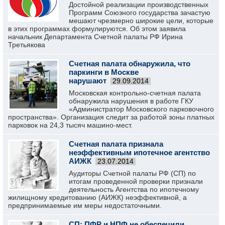
Достойной реализации производственных
Программ Союзного государства зачастую
мешают чрезмерно широкие цели, которые
в этих программах формулируются. Об этом заявила
начальник Департамента Счетной палаты РФ Ирина
Третьякова
Счетная палата обнаружила, что
паркинги в Москве
нарушают
29.09.2014
Московская контрольно-счетная палата
обнаружила нарушения в работе ГКУ
«Администратор Московского парковочного
пространства». Организация следит за работой зоны платных
парковок на 24,3 тысяч машино-мест.
Счетная палата признала
неэффективным ипотечное агентство
АИЖК
23.07.2014
Аудиторы Счетной палаты РФ (СП) по
итогам проведенной проверки признали
деятельность Агентства по ипотечному
жилищному кредитованию (АИЖК) неэффективной, а
предпринимаемые им меры недостаточными.
СП: ПФР и НПФ не обеспечили