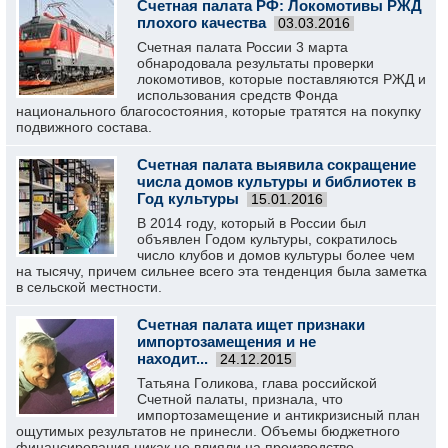
Счетная палата РФ: Локомотивы РЖД
плохого качества
03.03.2016
Счетная палата России 3 марта
обнародовала результаты проверки
локомотивов, которые поставляются РЖД и
использования средств Фонда
национального благосостояния, которые тратятся на покупку
подвижного состава.
Счетная палата выявила сокращение
числа домов культуры и библиотек в
Год культуры
15.01.2016
В 2014 году, который в России был
объявлен Годом культуры, сократилось
число клубов и домов культуры более чем
на тысячу, причем сильнее всего эта тенденция была заметка
в сельской местности.
Счетная палата ищет признаки
импортозамещения и не
находит...
24.12.2015
Татьяна Голикова, глава российской
Счетной палаты, признала, что
импортозамещение и антикризисный план
ощутимых результатов не принесли. Объемы бюджетного
финансирования никак не влияли на производство.