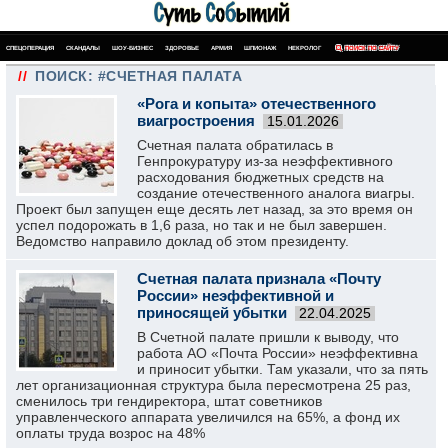
СПЕЦОПЕРАЦИЯ
СКАНДАЛЫ
ШОУ-БИЗНЕС
ЗДОРОВЬЕ
АРМИЯ
ШПИОНАЖ
НЕКРОЛОГ
ПОИСК ПО САЙТУ
//
ПОИСК: #СЧЕТНАЯ ПАЛАТА
«Рога и копыта» отечественного
виагростроения
15.01.2026
Счетная палата обратилась в
Генпрокуратуру из-за неэффективного
расходования бюджетных средств на
создание отечественного аналога виагры.
Проект был запущен еще десять лет назад, за это время он
успел подорожать в 1,6 раза, но так и не был завершен.
Ведомство направило доклад об этом президенту.
Счетная палата признала «Почту
России» неэффективной и
приносящей убытки
22.04.2025
В Счетной палате пришли к выводу, что
работа АО «Почта России» неэффективна
и приносит убытки. Там указали, что за пять
лет организационная структура была пересмотрена 25 раз,
сменилось три гендиректора, штат советников
управленческого аппарата увеличился на 65%, а фонд их
оплаты труда возрос на 48%