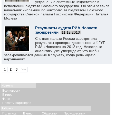
устранению системных недостатков в
исполнении бюджета Союзного государства. Об этом заявила
начальник инспекции по контролю за бюджетом Союзного
государства Счетной палаты Российской Федерации Наталья
Молева
Результаты аудита РИА Новости
засекретили
11.12.2013
Счетная палата России засекретила
результаты проверки деятельности ФГУП
РИА «Новости» за 2012 год. Некоторые
аналитики уже утверждают, что якобы
засекречиваются данные в случаях, когда речь идет о
нарушениях.
1
2
3
>>
Новости
Все новости
В мире
Фото
Новости партнеров
Рубрики
Политика
В кино
Общество
Происшествия