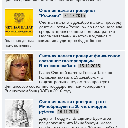
Счетная палата проверяет
"Роснано"
24.12.2015
Счетная палата в декабре начала проверку
деятельности «Роснано» по использованию
средств, привлеченных под госгарантии.
После заявлений Анатолия Чубайса о
больших деньгах внимание аудиторов будет более
пристальным.
Счетная палата проверит финансовое
состояние госкорпорации
Внешэкономбанк
15.12.2015
Глава Счетной палаты России Татьяна
Голикова заявила 15 декабря, что
подконтрольное ведомство проверит
финансовое состояние государственной корпорации
Внешэкономбанк (ВЭБ) в 2016 году.
Счетная палата проверит траты
Минобрнауки на 30 миллиардов
рублей
16.11.2015
Депутат Госдумы Владимир Бурматов
предположил, что Минобрнауки могло
неэффективно потратить 30 млрд рублей