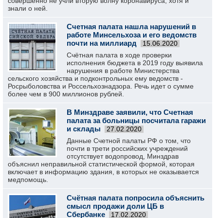
совершенно не учли вторую волну коронавируса, хотя и
знали о ней.
Счетная палата нашла нарушений в
работе Минсельхоза и его ведомств
почти на миллиард
15.06.2020
Счётная палата в ходе проверки
исполнения бюджета в 2019 году выявила
нарушения в работе Министерства
сельского хозяйства и подконтрольных ему ведомств -
Росрыболовства и Россельхознадзора. Речь идет о сумме
более чем в 900 миллионов рублей.
В Минздраве заявили, что Счетная
палата за больницы посчитала гаражи
и склады
27.02.2020
Данные Счетной палаты РФ о том, что
почти в трети российских учреждений
отсутствует водопровод, Минздрав
объяснил неправильной статистической формой, которая
включает в информацию здания, в которых не оказывается
медпомощь.
Счётная палата попросила объяснить
смысл продажи доли ЦБ в
Сбербанке
17.02.2020