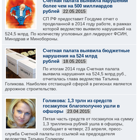
Счетная палата выявила нарушений
более чем на 500 миллиардов
рублей
22.05.2015
СП РФ предоставит Госдуме отчет о
проделанной в 2014 году работе, в рамках
которой ведомство выявило нарушений на
524,5 млрд. По количеству уголовных дел лидируют ФСИН,
Минздрав и Минобороны.
Счетная палата выявила бюджетные
нарушения на 524 млрд
рублей
18.05.2015
По итогам 2014 года Счетная палата
выявила нарушения на 524,5 млрд руб.,
отчиталась глава ведомства Татьяна
Голикова. Наиболее отстающей сферой в регионах является
дорожное строительство.
Голикова: 1,3 трлн из средств
госзакупок благополучно ушли в
офшоры
23.04.2015
Пятая часть средств от госзакупок на сумму
1,3 триллиона рублей ушла в офшоры,
сообщает в четверг, 23 апреля, пресс-
служба Счетной палаты со ссылкой на председателя
ведомства Татьяну Голикову.