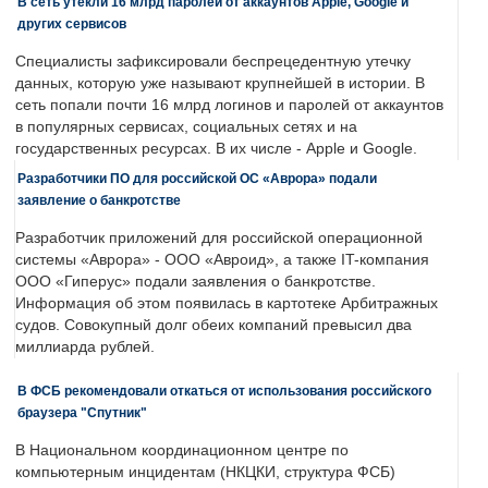
В сеть утекли 16 млрд паролей от аккаунтов Apple, Google и
других сервисов
Специалисты зафиксировали беспрецедентную утечку
данных, которую уже называют крупнейшей в истории. В
сеть попали почти 16 млрд логинов и паролей от аккаунтов
в популярных сервисах, социальных сетях и на
государственных ресурсах. В их числе - Apple и Google.
Разработчики ПО для российской ОС «Аврора» подали
заявление о банкротстве
Разработчик приложений для российской операционной
системы «Аврора» - ООО «Авроид», а также IT-компания
ООО «Гиперус» подали заявления о банкротстве.
Информация об этом появилась в картотеке Арбитражных
судов. Совокупный долг обеих компаний превысил два
миллиарда рублей.
В ФСБ рекомендовали откаться от использования российского
браузера "Спутник"
В Национальном координационном центре по
компьютерным инцидентам (НКЦКИ, структура ФСБ)