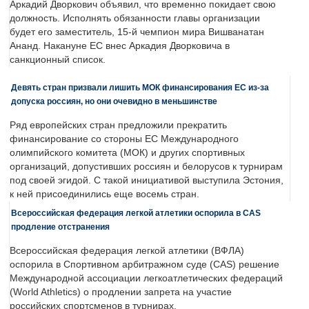
Аркадий Дворкович объявил, что временно покидает свою
должность. Исполнять обязанности главы организации
будет его заместитель, 15-й чемпион мира Вишванатан
Ананд. Накануне ЕС внес Аркадия Дворковича в
санкционный список.
Девять стран призвали лишить МОК финансирования ЕС из-за
допуска россиян, но они очевидно в меньшинстве
Ряд европейских стран предложили прекратить
финансирование со стороны ЕС Международного
олимпийского комитета (МОК) и других спортивных
организаций, допустивших россиян и белорусов к турнирам
под своей эгидой. С такой инициативой выступила Эстония,
к ней присоединились еще восемь стран.
Всероссийская федерация легкой атлетики оспорила в CAS
продление отстранения
Всероссийская федерация легкой атлетики (ВФЛА)
оспорила в Спортивном арбитражном суде (CAS) решение
Международной ассоциации легкоатлетических федераций
(World Athletics) о продлении запрета на участие
российских спортсменов в турнирах.