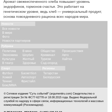
Аромат свежеиспеченного хлеба повышает уровень
эндорфинов, гормонов счастья. Это работает на
генетическом уровне, ведь хлеб — универсальный продукт,
основа повседневного рациона всех народов мира.
Новости
Все новости
В мире
Фото
Новости партнеров
Рубрики
Политика
В кино
Общество
Происшествия
Экономика
Шоубиз
Криминал
Авто
Культура
Желтый
Туризм
Хайтек
В театр
Здоровье
Сад-огород
Спорт
Регионы
Футбол
Баскетбол
Татарстан
Хоккей
Автоспорт
Белоруссия
Теннис
Фристайл
Бокс/ММА
© Сетевое издание "Суть событий" (argumentiru.com) Свидетельство о
регистрации Эл № ФС77-62778 от 18.08.2015 года. Выдано Федеральной
службой по надзору в сфере связи, информационных технологий и массовых
коммуникаций (Роскомнадзор).