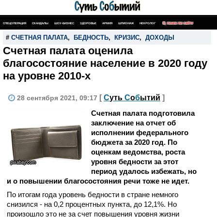
СПЕЦОПЕРАЦИЯ
СКАНДАЛЫ
ШОУ-БИЗНЕС
ЗДОРОВЬЕ
АРМИЯ
ШПИОНАЖ
НЕКРОЛОГ
ПОИСК ПО САЙТУ
#
СЧЕТНАЯ ПАЛАТА
,
БЕДНОСТЬ
,
КРИЗИС
,
ДОХОДЫ
Счетная палата оценила
благосостояние население в 2020 году
на уровне 2010-х
[
С
уть
С
о
б
ытий
]
28 сентября 2021, 09:17
Счетная палата подготовила
заключение на отчет об
исполнении федерального
бюджета за 2020 год. По
оценкам ведомства, роста
уровня бедности за этот
pixabay.com
период удалось избежать, но
и о повышении благосостояния речи тоже не идет.
По итогам года уровень бедности в стране немного
снизился - на 0,2 процентных пункта, до 12,1%. Но
произошло это не за счет повышения уровня жизни