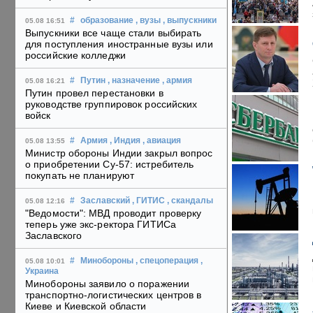
#
образование
, вузы
, выпускники
05.08 16:51
Выпускники все чаще стали выбирать
для поступления иностранные вузы или
российские колледжи
#
Путин
, назначение
, армия
05.08 16:21
Путин провел перестановки в
руководстве группировок российских
войск
#
Армия
, Индия
, авиация
05.08 13:55
Министр обороны Индии закрыл вопрос
о приобретении Су-57: истребитель
покупать не планируют
#
Заславский
, ГИТИС
, скандалы
05.08 12:16
"Ведомости": МВД проводит проверку
теперь уже экс-ректора ГИТИСа
Заславского
#
Минобороны
, спецоперация
,
05.08 10:01
Украина
Минобороны заявило о поражении
транспортно-логистических центров в
Киеве и Киевской области