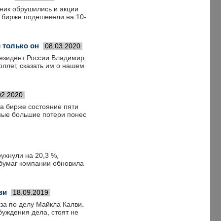
ник обрушились и акции
 бирже подешевели на 10-
 только он
08.03.2020
езидент России Владимир
оллег, сказать им о нашем
02.2020
на бирже состояние пяти
амые большие потери понес
ухнули на 20,3 %,
 бумаг компании обновила
ви
18.09.2019
за по делу Майкла Калви.
буждения дела, стоят не