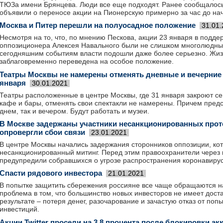
ТЮЗа имени Брянцева. Люди все еще подходят. Ранее сообщалось
объявили о переносе акции на Пионерскую примерно за час до на
Москва и Питер перешли на полуосадное положение
31.01
Несмотря на то, что, по мнению Пескова, акции 23 января в подде
оппозиционера Алексея Навального были не слишком многолюдны
сегодняшним событиям власти подошли даже более серьезно. Жизн
заблаговременно переведена на особое положение.
Театры Москвы не намерены отменять дневные и вечерние 
января
30.01.2021
Театры расположенные в центре Москвы, где 31 января закроют се
кафе и бары, отменять свои спектакли не намерены. Причем предс
днем, так и вечером. Будут работать и музеи.
В Москве задержаны участники несанкционированных проте
опровергли сбои связи
23.01.2021
В центре Москвы начались задержания сторонников оппозиции, ко
несанкционированный митинг. Перед этим правоохранители через 
предупредили собравшихся о угрозе распространения коронавирус
Спасти рядового инвестора
21.01.2021
В попытке защитить сбережения россияне все чаще обращаются 
проблема в том, что большинство новых инвесторов не имеет доста
результате – потеря денег, разочарование и зачастую отказ от по
инвестиций.
Акции Twitter просели на 3,8 процента после блокировки ак