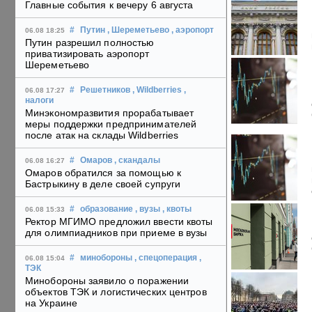
Главные события к вечеру 6 августа
#
Путин
, Шереметьево
, аэропорт
06.08 18:25
Путин разрешил полностью
приватизировать аэропорт
Шереметьево
#
Решетников
, Wildberries
,
06.08 17:27
налоги
Минэкономразвития прорабатывает
меры поддержки предпринимателей
после атак на склады Wildberries
#
Омаров
, скандалы
06.08 16:27
Омаров обратился за помощью к
Бастрыкину в деле своей супруги
#
образование
, вузы
, квоты
06.08 15:33
Ректор МГИМО предложил ввести квоты
для олимпиадников при приеме в вузы
#
минобороны
, спецоперация
,
06.08 15:04
ТЭК
Минобороны заявило о поражении
объектов ТЭК и логистических центров
на Украине