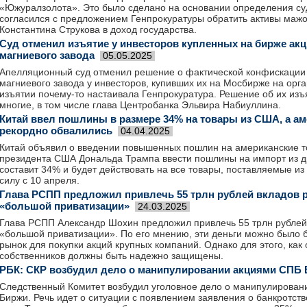
«Южуралзолота». Это было сделано на основании определения су
согласился с предложением Генпрокуратуры обратить активы ма
Константина Струкова в доход государства.
Суд отменил изъятие у инвесторов купленных на бирже ак
магниевого завода
05.05.2025
Апелляционный суд отменил решение о фактической конфискации
магниевого завода у инвесторов, купивших их на Мосбирже на орга
изъятии почему-то настаивала Генпрокуратура. Решение об их изъ
многие, в том числе глава Центробанка Эльвира Набиуллина.
Китай ввел пошлины в размере 34% на товары из США, а ам
рекордно обвалились
04.04.2025
Китай объявил о введении повышенных пошлин на американские т
президента США Дональда Трампа ввести пошлины на импорт из др
составит 34% и будет действовать на все товары, поставляемые из
силу с 10 апреля.
Глава РСПП предложил привлечь 55 трлн рублей вкладов р
«большой приватизации»
24.03.2025
Глава РСПП Александр Шохин предложил привлечь 55 трлн рублей 
«большой приватизации». По его мнению, эти деньги можно было
рынок для покупки акций крупных компаний. Однако для этого, как 
собственников должны быть надежно защищены.
РБК: СКР возбудил дело о манипулировании акциями СПБ
Следственный Комитет возбудил уголовное дело о манипулирован
Биржи. Речь идет о ситуации с появлением заявления о банкротст