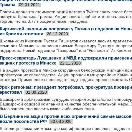
Трампа
09.01.2021
Почти 4 процента стоимости акций потерял Twitter сразу после бе
аккаунта Дональда Трампа. Акции социальной сети торговались по
торгов, что на 3,77 процента ниже, чем днем.
Киргизский школьник попросил у Путина в подарок на Новы
из Кремля ответили
26.12.2020
Школьник из Киргизии Рустам Ташматов оказался весьма прагмат
семи лет. Мальчишка написал письмо Владимиру Путину и попроси
подарок на Новый год акции "Газпрома" или "Роснефти" Из Кремля
Пресс-секретарь Лукашенко и МВД подтвердили применени
акциях протеста в Минске
22.11.2020
На акциях протеста в Минске сотрудники белорусской милиции пр
протестующих спецсредства. Акции прошли в микрорайоне Каменн
столицы. Применение спецсредств подтвердила пресс-секретарь 
Урок регионам: президент потребовал, прокуратура провери
арестовал
01.09.2020
Башкирский арбитражный суд удовлетворил ходатайство Генпрокур
Башкирской содовой компании в качестве обеспечительной меры. 
было запрещено вносить какие-либо изменения.
В Берлине на акции против всех ограничений самые массо
возле посольства РФ
30.08.2020
В столице Германии массовую манифестацию пришлось подавлят