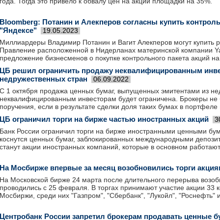
года. Тогда это привело к обвалу цен на акции площадки на 35%.
Bloomberg: Потанин и Алекперов согласны купить контрол
"Яндексе"
19.05.2023
Миллиардеры Владимир Потанин и Вагит Алекперов могут купить ро
Правление расположенной в Нидерланах материнской компании Ya
предложение бизнесменов о покупке контрольного пакета акций н
ЦБ решил ограничить продажу неквалифицированным инве
недружественных стран
06.09.2022
С 1 октября продажа ценных бумаг, выпущенных эмитентами из не
неквалифицированным инвесторам будет ограничена. Брокеры не 
поручения, если в результате сделки доля таких бумах в портфеле
ЦБ ограничил торги на бирже частью иностранных акций
3
Банк России ограничил торги на бирже иностранными ценными бу
коснутся ценных бумаг, заблокированных международными депоз
станут акции иностранных компаний, которые в основном работают
На Мосбирже впервые за месяц возобновились торги акци
На Московской бирже 24 марта после длительного перерыва возоб
проводились с 25 февраля. В торгах принимают участие акции 33 
Мосбиржи, среди них "Газпром", "Сбербанк", "Лукойл", "Роснефть" 
Центробанк России запретил брокерам продавать ценные б