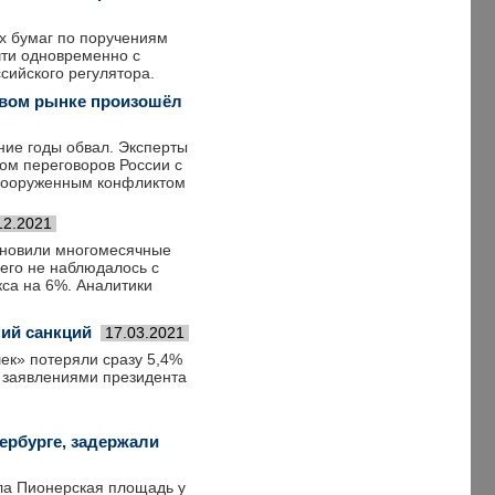
х бумаг по поручениям
чти одновременно с
сийского регулятора.
овом рынке произошёл
ие годы обвал. Эксперты
лом переговоров России с
 вооруженным конфликтом
12.2021
бновили многомесячные
его не наблюдалось с
кса на 6%. Аналитики
ний санкций
17.03.2021
шек» потеряли сразу 5,4%
с заявлениями президента
ербурге, задержали
ла Пионерская площадь у