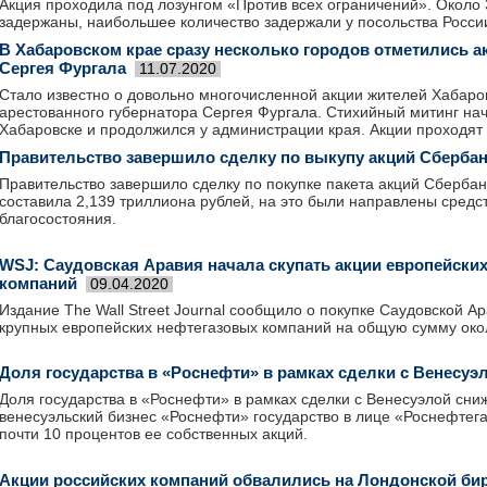
Акция проходила под лозунгом «Против всех ограничений». Около
задержаны, наибольшее количество задержали у посольства Росси
В Хабаровском крае сразу несколько городов отметились 
Сергея Фургала
11.07.2020
Стало известно о довольно многочисленной акции жителей Хабаров
арестованного губернатора Сергея Фургала. Стихийный митинг на
Хабаровске и продолжился у администрации края. Акции проходят
Правительство завершило сделку по выкупу акций Сберба
Правительство завершило сделку по покупке пакета акций Сберба
составила 2,139 триллиона рублей, на это были направлены сред
благосостояния.
WSJ: Саудовская Аравия начала скупать акции европейски
компаний
09.04.2020
Издание The Wall Street Journal сообщило о покупке Саудовской А
крупных европейских нефтегазовых компаний на общую сумму око
Доля государства в «Роснефти» в рамках сделки с Венесуэ
Доля государства в «Роснефти» в рамках сделки с Венесуэлой сни
венесуэльский бизнес «Роснефти» государство в лице «Роснефтег
почти 10 процентов ее собственных акций.
Акции российских компаний обвалились на Лондонской би