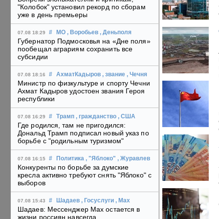
"Колобок" установил рекорд по сборам
уже в день премьеры
#
МО
, Воробьев
, Деньполя
07.08 18:29
Губернатор Подмосковья на «Дне поля»
пообещал аграриям сохранить все
субсидии
#
АхматКадыров
, звание
, Чечня
07.08 18:16
Министр по физкультуре и спорту Чечни
Ахмат Кадыров удостоен звания Героя
республики
#
Трамп
, гражданство
, США
07.08 16:29
Где родился, там не пригодился:
Дональд Трамп подписал новый указ по
борьбе с "родильным туризмом"
#
Политика
, "Яблоко"
, Журавлев
07.08 16:15
Конкуренты по борьбе за думские
кресла активно требуют снять "Яблоко" с
выборов
#
Шадаев
, Госуслуги
, Max
07.08 15:43
Шадаев: Мессенджер Max остается в
жизни россиян навсегда