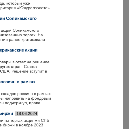
да, который уже
жоритария «Южуралзолота»
ций Соликамского
 акций Соликамского
низованных торгах. На
ятии ранее критиковали
ериканские акции
овары в ответ на решение
угих стран. Ставка
 США. Решение вступит в
оссиян в рамках
вкладов россиян в рамках
 бы направить на фондовый
он подчеркнул, права
 Биржи
18.06.2024
ии на торгах акциями СПБ
ве биржи в ноябре 2023