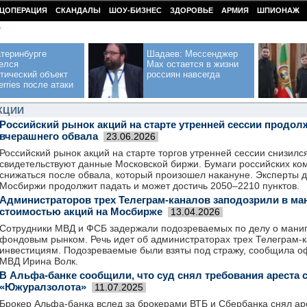
ЦОПЕРАЦИЯ
СКАНДАЛЫ
ШОУ-БИЗНЕС
ЗДОРОВЬЕ
АРМИЯ
ШПИОНАЖ
У
теринбурге
Шадаев: Мессенджер
елся
Max остается в жизни
тический объект
россиян навсегда
erries после атаки
КЦИИ
Российский рынок акций на старте утренней сессии продо
вчерашнего обвала
23.06.2026
Российский рынок акций на старте торгов утренней сессии снизилс
свидетельствуют данные Московской биржи. Бумаги российских к
снижаться после обвала, который произошел накануне. Эксперты д
Мосбиржи продолжит падать и может достичь 2050–2210 пунктов.
Администраторов трех Телеграм-каналов заподозрили в м
стоимостью акций на Мосбирже
13.04.2026
Сотрудники МВД и ФСБ задержали подозреваемых по делу о мани
фондовым рынком. Речь идет об администраторах трех Телеграм-
инвестициям. Подозреваемые были взяты под стражу, сообщила 
МВД Ирина Волк.
В Альфа-банке сообщили, что суд снял требования ареста 
«Южуралзолота»
11.07.2025
Брокер Альфа-банка вслед за брокерами ВТБ и Сбербанка снял аре