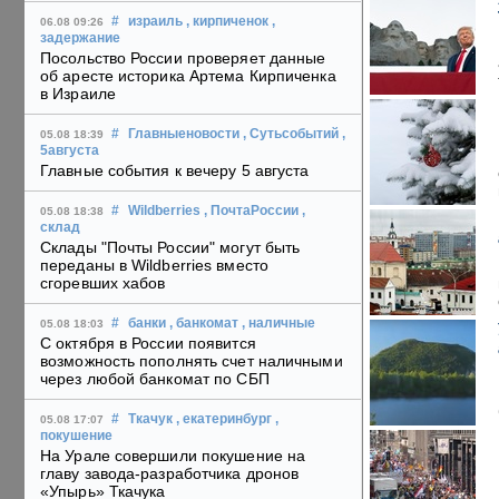
#
израиль
, кирпиченок
,
06.08 09:26
задержание
Посольство России проверяет данные
об аресте историка Артема Кирпиченка
в Израиле
#
Главныеновости
, Сутьсобытий
,
05.08 18:39
5августа
Главные события к вечеру 5 августа
#
Wildberries
, ПочтаРоссии
,
05.08 18:38
склад
Склады "Почты России" могут быть
переданы в Wildberries вместо
сгоревших хабов
#
банки
, банкомат
, наличные
05.08 18:03
С октября в России появится
возможность пополнять счет наличными
через любой банкомат по СБП
#
Ткачук
, екатеринбург
,
05.08 17:07
покушение
На Урале совершили покушение на
главу завода-разработчика дронов
«Упырь» Ткачука