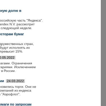
ьную долю в
ссийскую часть "Яндекса".
ndex N.V. рассмотрит
а следующей неделе.
сторам бумаг
дружественных стран,
будут исполнять их
 превысит 15%.
0.05.2022
магами. Ограничения
итариями. Исключением
 в России.
ями
24.03.2022
новились торги. Они не
компаний из индекса
и "Аэрофлот".
умаги по запросам