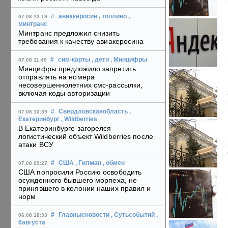
#
авиакеросин
, топливо
,
07.08 13:19
минтранс
Минтранс предложил снизить
требования к качеству авиакеросина
#
сим-карты
, дети
, Минцифры
07.08 11:49
Минцифры предложило запретить
отправлять на номера
несовершеннолетних смс-рассылки,
включая коды авторизации
#
Свердловскаяобласть
,
07.08 10:39
Екатеринбург
, Wildberries
В Екатеринбурге загорелся
логистический объект Wildberries после
атаки ВСУ
#
США
, Гилман
, обмен
07.08 09:27
США попросили Россию освободить
осужденного бывшего морпеха, не
принявшего в колонии наших правил и
норм
#
Главныеновости
, Сутьсобытий
,
06.08 18:33
6августа