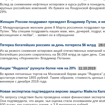
Вслед за снижением нефтяных котировок и курса рубля в понедель
крупных российских компаний. Их бумаги на Лондонской фондовой
29%.
Женщин России поздравил президент Владимир Путин, и не
С Международным женским днем 8 Марта россиянок поздравил пр
Путин. "Мы спешим поздравить наших мам, жен, дочерей, подруг, к
восхищении и любви", - заявил он в обращении.
Пятерка богатейших россиян за день потеряла $6 млрд
28.
Из-за резкого снижения котировок акций отечественных компаний 
богатейших россиян сократилось на $6,058 млрд за один день. С
совладелец «Норникеля» Владимир Потанин.
Акции "Яндекса" рухнули более чем на 20%
11.10.2019
Во время пятничных торгов на Московской бирже акции "Яндекса" р
достигнув отметки 1855 рублей. Таким образом, стоимость ценных
минимум с декабря 2018 года.
Новая экспертиза подтвердила версию защиты Майкла Кал
По запросу следствия была проведена новая финансовая эксперти
Она подтвердила, что акции, чья оценка стала основанием для воз
600 тысяч, как считалось ранее, а 3,8 миллиарда рублей.