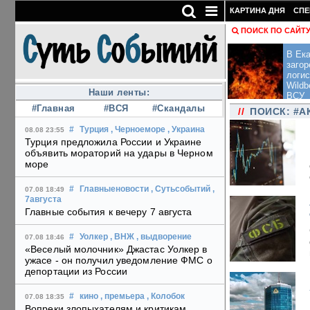
КАРТИНА ДНЯ
СПЕ
ПОИСК ПО САЙТ
В Ека
загор
логис
Wildb
Наши ленты:
ВСУ
#Главная
#ВСЯ
#Скандалы
//
ПОИСК: #А
#
Турция
, Черноеморе
, Украина
08.08 23:55
Турция предложила России и Украине
объявить мораторий на удары в Черном
море
#
Главныеновости
, Сутьсобытий
,
07.08 18:49
7августа
Главные события к вечеру 7 августа
#
Уолкер
, ВНЖ
, выдворение
07.08 18:46
«Веселый молочник» Джастас Уолкер в
ужасе - он получил уведомление ФМС о
депортации из России
#
кино
, премьера
, Колобок
07.08 18:35
Вопреки злопыхателям и критикам,