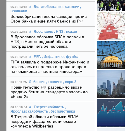
#
Великобритания
, санкции
,
06.08 13:18
Озонбанк
Великобритания ввела санкции против
Озон банка и еще пяти банков из РФ
#
Ярославль
, НПЗ
, пожар
06.08 12:48
В Ярославле обломки БПЛА попали в
НПЗ, в Нижегородской области
пострадали четыре человека
#
FIFA
, Инфантино
, футбол
06.08 12:08
FIFA заявила о поддержке Инфантино и
отказалась от проекта о продаже прав
на чемпионаты частным инвесторам
#
бензин
, топливо
, евро-2
06.08 11:25
Правительство РФ разрешило ввоз и
продажу бензина стандартов вплоть до
«Евро-2»
#
Тверскаяобласть
,
06.08 10:04
Ярославскаяобласть
, беспилотники
В Тверской области обломки БПЛА
повредили фасад логистического
комплекса Wildberries