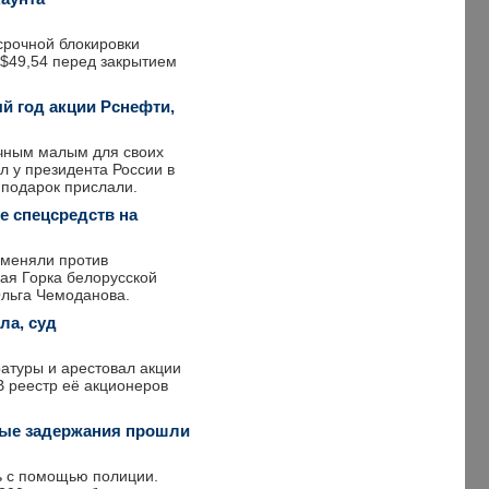
ссрочной блокировки
 $49,54 перед закрытием
й год акции Рснефти,
ичным малым для своих
л у президента России в
 подарок прислали.
е спецсредств на
именяли против
ая Горка белорусской
Ольга Чемоданова.
ла, суд
атуры и арестовал акции
В реестр её акционеров
вые задержания прошли
ь с помощью полиции.