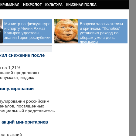
КРИМИНАЛ
НЕКРОЛОГ
КУЛЬТУРА
КНИЖНАЯ ПОЛКА
Министр по физкультуре
Вопреки злопыхателям
и спорту Чечни Ахмат
и критикам, "Колобок"
Кадыров удостоен
установил рекорд по
звания Героя республики
сборам уже в день
премьеры
лжил снижение после
я на 1,21%,
омпаний продолжают
опускают, индекс
анипулировании
пулировании российским
каналов, посвященных
официальный представитель
с акций миноритариев
ст с акций