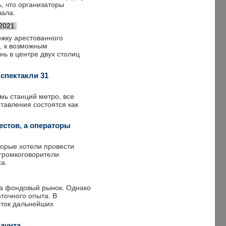
, что организаторы
чала.
.2021
ржку арестованного
, к возможным
ь в центре двух столиц
спектакли 31
мь станций метро, все
тавления состоятся как
стов, а операторы
торые хотели провести
громкоговорители
а.
на фондовый рынок. Однако
точного опыта. В
пыток дальнейших
каунта