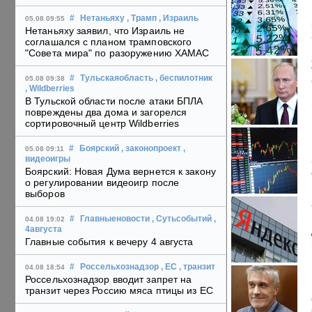
#
Нетаньяху
, Трамп
, Израиль
05.08 09:55
Нетаньяху заявил, что Израиль не
соглашался с планом трамповского
"Совета мира" по разоружению ХАМАС
#
Тульскаяобласть
, беспилотник
05.08 09:38
, Wildberries
В Тульской области после атаки БПЛА
повреждены два дома и загорелся
сортировочный центр Wildberries
#
Боярский
, законопроект
,
05.08 09:11
видеоигры
Боярский: Новая Дума вернется к закону
о регулировании видеоигр после
выборов
#
Главныеновости
, Сутьсобытий
,
04.08 19:02
4августа
Главные события к вечеру 4 августа
#
Россельхознадзор
, ЕС
, транзит
04.08 18:54
Россельхознадзор вводит запрет на
транзит через Россию мяса птицы из ЕС