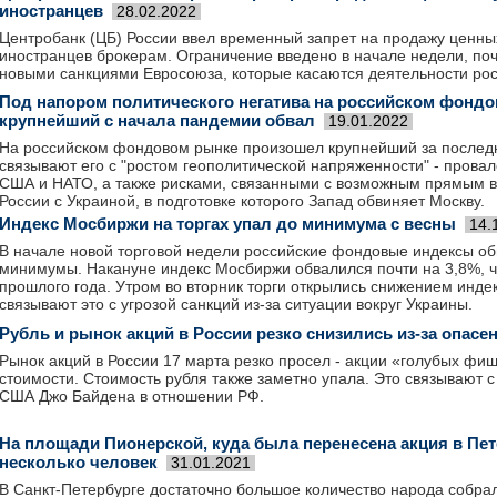
иностранцев
28.02.2022
Центробанк (ЦБ) России ввел временный запрет на продажу ценны
иностранцев брокерам. Ограничение введено в начале недели, по
новыми санкциями Евросоюза, которые касаются деятельности рос
Под напором политического негатива на российском фонд
крупнейший с начала пандемии обвал
19.01.2022
На российском фондовом рынке произошел крупнейший за последн
связывают его с "ростом геополитической напряженности" - прова
США и НАТО, а также рисками, связанными с возможным прямым
России с Украиной, в подготовке которого Запад обвиняет Москву.
Индекс Мосбиржи на торгах упал до минимума с весны
14.
В начале новой торговой недели российские фондовые индексы о
минимумы. Накануне индекс Мосбиржи обвалился почти на 3,8%, ч
прошлого года. Утром во вторник торги открылись снижением инде
связывают это с угрозой санкций из-за ситуации вокруг Украины.
Рубль и рынок акций в России резко снизились из-за опасе
Рынок акций в России 17 марта резко просел - акции «голубых фи
стоимости. Стоимость рубля также заметно упала. Это связывают 
США Джо Байдена в отношении РФ.
На площади Пионерской, куда была перенесена акция в Пет
несколько человек
31.01.2021
В Санкт-Петербурге достаточно большое количество народа собра