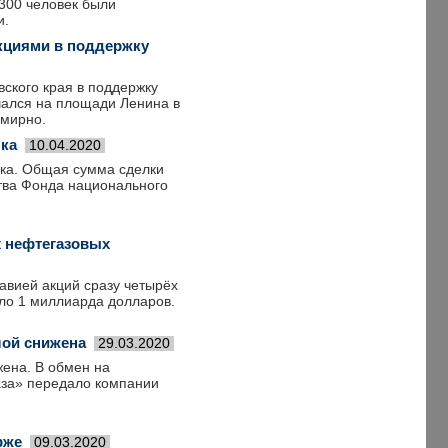
 300 человек были
и.
акциями в поддержку
ского края в поддержку
чался на площади Ленина в
 мирно.
нка
10.04.2020
нка. Общая сумма сделки
ства Фонда национального
х нефтегазовых
равией акций сразу четырёх
ло 1 миллиарда долларов.
лой снижена
29.03.2020
жена. В обмен на
аза» передало компании
рже
09.03.2020