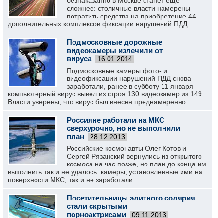
безнаказанно в Москве станет еще
сложнее: столичные власти намерены
потратить средства на приобретение 44
дополнительных комплексов фиксации нарушений ПДД.
Подмосковные дорожные
видеокамеры излечили от
вируса
16.01.2014
Подмосковные камеры фото- и
видеофиксации нарушений ПДД снова
заработали, ранее в субботу 11 января
компьютерный вирус вывел из строя 130 видеокамер из 149.
Власти уверены, что вирус был внесен преднамеренно.
Россияне работали на МКС
сверхурочно, но не выполнили
план
28.12.2013
Российские космонавты Олег Котов и
Сергей Рязанский вернулись из открытого
космоса на час позже, но план до конца им
выполнить так и не удалось: камеры, установленные ими на
поверхности МКС, так и не заработали.
Посетительницы элитного солярия
стали скрытыми
порноактрисами
09.11.2013