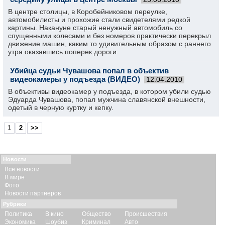
В центре столицы, в Коробейниковом переулке,
автомобилисты и прохожие стали свидетелями редкой
картины. Накануне старый ненужный автомобиль со
спущенными колесами и без номеров практически перекрыл
движение машин, каким то удивительным образом с раннего
утра оказавшись поперек дороги.
Убийца судьи Чувашова попал в объектив
видеокамеры у подъезда (ВИДЕО)
12.04.2010
В объективы видеокамер у подъезда, в котором убили судью
Эдуарда Чувашова, попал мужчина славянской внешности,
одетый в черную куртку и кепку.
1
2
>>
Новости
Все новости
В мире
Фото
Новости партнеров
Рубрики
Политика
В кино
Общество
Происшествия
Экономика
Шоубиз
Криминал
Авто