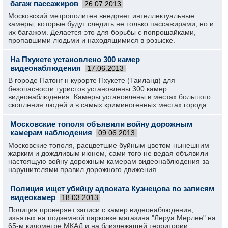
багаж пассажиров
26.07.2013
Московский метрополитен внедряет интеллектуальные
камеры, которые будут следить не только пассажирами, но и
их багажом. Делается это для борьбы с попрошайками,
пропавшими людьми и находящимися в розыске.
На Пхукете установлено 300 камер
видеонаблюдения
17.06.2013
В городе Патонг н курорте Пхукете (Таиланд) для
безопасности туристов установлены 300 камер
видеонаблюдения. Камеры установлены в местах большого
скопления людей и в самых криминогенных местах города.
Московские тополя объявили войну дорожным
камерам наблюдения
09.06.2013
Московские тополя, расцветшие буйным цветом нынешним
жарким и дождливым июнем, сами того не ведая объявили
настоящую войну дорожным камерам видеонаблюдения за
нарушителями правил дорожного движения.
Полиция ищет убийцу адвоката Кузнецова по записям
видеокамер
18.03.2013
Полиция проверяет записи с камер видеонаблюдения,
изъятых на подземной парковке магазина "Леруа Мерлен" на
65-м километре МКАД и на близлежащей территории.