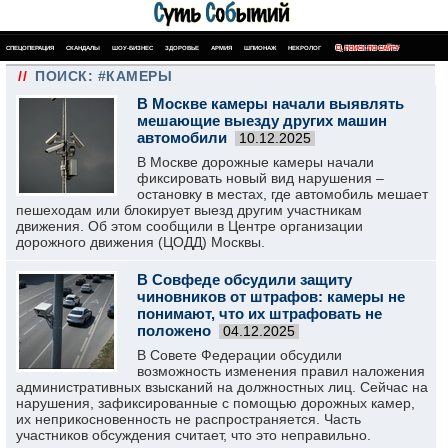
СПЕЦОПЕРАЦИЯ
СКАНДАЛЫ
ШОУ-БИЗНЕС
ЗДОРОВЬЕ
АРМИЯ
ШПИОНАЖ
НЕКРОЛОГ
ПОИСК ПО САЙТУ
//
ПОИСК: #КАМЕРЫ
В Москве камеры начали выявлять
мешающие выезду других машин
автомобили
10.12.2025
В Москве дорожные камеры начали
фиксировать новый вид нарушения –
остановку в местах, где автомобиль мешает
пешеходам или блокирует выезд другим участникам
движения. Об этом сообщили в Центре организации
дорожного движения (ЦОДД) Москвы.
В Совфеде обсудили защиту
чиновников от штрафов: камеры не
понимают, что их штрафовать не
положено
04.12.2025
В Совете Федерации обсудили
возможность изменения правил наложения
административных взысканий на должностных лиц. Сейчас на
нарушения, зафиксированные с помощью дорожных камер,
их неприкосновенность не распространяется. Часть
участников обсуждения считает, что это неправильно.