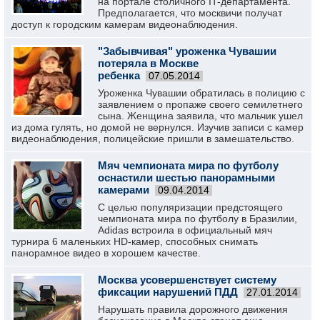
на портале столичного IT-департамента.
Предполагается, что москвичи получат
доступ к городским камерам видеонаблюдения.
"Забывчивая" уроженка Чувашии
потеряла в Москве
ребенка
07.05.2014
Уроженка Чувашии обратилась в полицию с
заявлением о пропаже своего семилетнего
сына. Женщина заявила, что мальчик ушел
из дома гулять, но домой не вернулся. Изучив записи с камер
видеонаблюдения, полицейские пришли в замешательство.
Мяч чемпионата мира по футболу
оснастили шестью панорамными
камерами
09.04.2014
С целью популяризации предстоящего
чемпионата мира по футболу в Бразилии,
Adidas встроила в официальный мяч
турнира 6 маленьких HD-камер, способных снимать
панорамное видео в хорошем качестве.
Москва усовершенствует систему
фиксации нарушений ПДД
27.01.2014
Нарушать правила дорожного движения