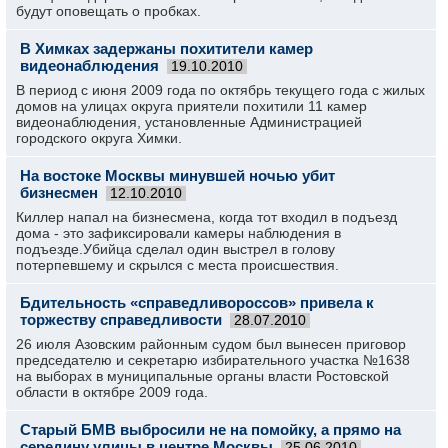
будут оповещать о пробках.
В Химках задержаны похитители камер
видеонаблюдения
19.10.2010
В период с июня 2009 года по октябрь текущего года с жилых
домов на улицах округа приятели похитили 11 камер
видеонаблюдения, установленные Администрацией
городского округа Химки.
На востоке Москвы минувшей ночью убит
бизнесмен
12.10.2010
Киллер напал на бизнесмена, когда тот входил в подъезд
дома - это зафиксировали камеры наблюдения в
подъезде.Убийца сделал один выстрел в голову
потерпевшему и скрылся с места происшествия.
Бдительность «справедливороссов» привела к
торжеству справедливости
28.07.2010
26 июля Азовским районным судом был вынесен приговор
председателю и секретарю избирательного участка №1638
на выборах в муниципальные органы власти Ростовской
области в октябре 2009 года.
Старый БМВ выбросили не на помойку, а прямо на
середину улицы в центре Москвы
25.06.2010