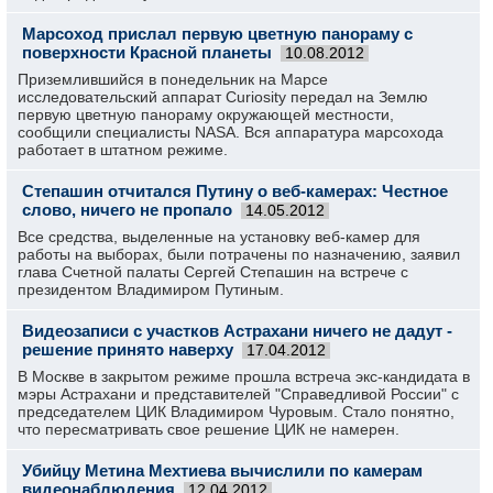
Марсоход прислал первую цветную панораму с
поверхности Красной планеты
10.08.2012
Приземлившийся в понедельник на Марсе
исследовательский аппарат Curiosity передал на Землю
первую цветную панораму окружающей местности,
сообщили специалисты NASA. Вся аппаратура марсохода
работает в штатном режиме.
Степашин отчитался Путину о веб-камерах: Честное
слово, ничего не пропало
14.05.2012
Все средства, выделенные на установку веб-камер для
работы на выборах, были потрачены по назначению, заявил
глава Счетной палаты Сергей Степашин на встрече с
президентом Владимиром Путиным.
Видеозаписи с участков Астрахани ничего не дадут -
решение принято наверху
17.04.2012
В Москве в закрытом режиме прошла встреча экс-кандидата в
мэры Астрахани и представителей "Справедливой России" с
председателем ЦИК Владимиром Чуровым. Стало понятно,
что пересматривать свое решение ЦИК не намерен.
Убийцу Метина Мехтиева вычислили по камерам
видеонаблюдения
12.04.2012