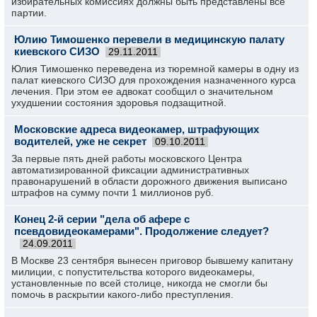
избирательных комиссиях должны быть представлены все
партии.
Юлию Тимошенко перевели в медицинскую палату
киевского СИЗО
29.11.2011
Юлия Тимошенко переведена из тюремной камеры в одну из
палат киевского СИЗО для прохождения назначенного курса
лечения. При этом ее адвокат сообщил о значительном
ухудшении состояния здоровья подзащитной.
Московские адреса видеокамер, штрафующих
водителей, уже не секрет
09.10.2011
За первые пять дней работы московского Центра
автоматизированной фиксации административных
правонарушений в области дорожного движения выписано
штрафов на сумму почти 1 миллионов руб.
Конец 2-й серии "дела об афере с
псевдовидеокамерами". Продолжение следует?
24.09.2011
В Москве 23 сентября вынесен приговор бывшему капитану
милиции, с попустительства которого видеокамеры,
установленные по всей столице, никогда не смогли бы
помочь в раскрытии какого-либо преступления.