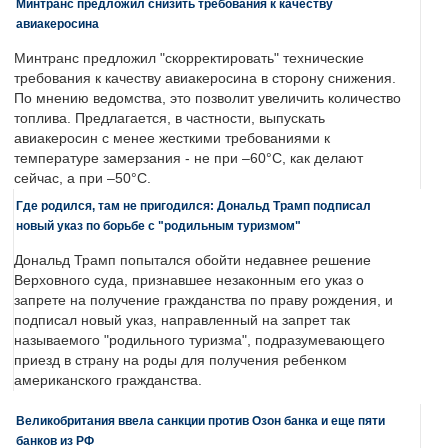
Минтранс предложил снизить требования к качеству
авиакеросина
Минтранс предложил "скорректировать" технические
требования к качеству авиакеросина в сторону снижения.
По мнению ведомства, это позволит увеличить количество
топлива. Предлагается, в частности, выпускать
авиакеросин с менее жесткими требованиями к
температуре замерзания - не при –60°C, как делают
сейчас, а при –50°C.
Где родился, там не пригодился: Дональд Трамп подписал
новый указ по борьбе с "родильным туризмом"
Дональд Трамп попытался обойти недавнее решение
Верховного суда, признавшее незаконным его указ о
запрете на получение гражданства по праву рождения, и
подписал новый указ, направленный на запрет так
называемого "родильного туризма", подразумевающего
приезд в страну на роды для получения ребенком
американского гражданства.
Великобритания ввела санкции против Озон банка и еще пяти
банков из РФ