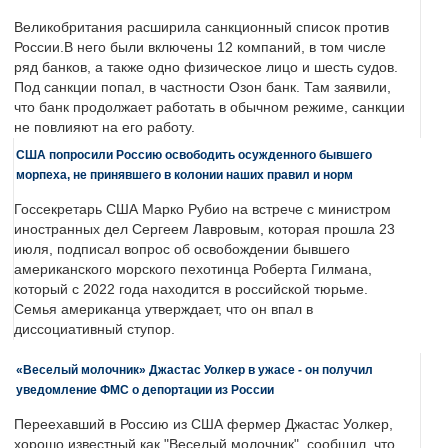
Великобритания расширила санкционный список против
России.В него были включены 12 компаний, в том числе
ряд банков, а также одно физическое лицо и шесть судов.
Под санкции попал, в частности Озон банк. Там заявили,
что банк продолжает работать в обычном режиме, санкции
не повлияют на его работу.
США попросили Россию освободить осужденного бывшего
морпеха, не принявшего в колонии наших правил и норм
Госсекретарь США Марко Рубио на встрече с министром
иностранных дел Сергеем Лавровым, которая прошла 23
июля, подписал вопрос об освобождении бывшего
американского морского пехотинца Роберта Гилмана,
который с 2022 года находится в российской тюрьме.
Семья американца утверждает, что он впал в
диссоциативный ступор.
«Веселый молочник» Джастас Уолкер в ужасе - он получил
уведомление ФМС о депортации из России
Переехавший в Россию из США фермер Джастас Уолкер,
хорошо известный как "Веселый молочник", сообщил, что