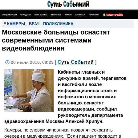
СПЕЦОПЕРАЦИЯ
СКАНДАЛЫ
ШОУ-БИЗНЕС
ЗДОРОВЬЕ
АРМИЯ
ШПИОНАЖ
НЕКРОЛОГ
ПОИСК ПО САЙТУ
#
КАМЕРЫ
,
ВРАЧ
,
ПОЛИКЛИНИКА
Московские больницы оснастят
современными системами
видеонаблюдения
[
С
уть
С
о
б
ытий
]
20 июля 2016, 08:29
Кабинеты главных и
дежурных врачей, терапевтов
и вестибюли возле
информационных стоек и
инфоматов в московских
больницах оснастят
argumentiru.com
видеокамерами, сообщил
руководитель департамента
здравоохранения Москвы Алексей Хрипун.
Камеры, по словам чиновника, позволят сократить
очереди в медучреждениях. "Если пациент проводит в