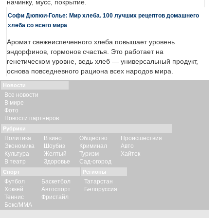
начинку, мусс, покрытие.
Софи Дюпюи-Голье: Мир хлеба. 100 лучших рецептов домашнего
хлеба со всего мира
Аромат свежеиспеченного хлеба повышает уровень
эндорфинов, гормонов счастья. Это работает на
генетическом уровне, ведь хлеб — универсальный продукт,
основа повседневного рациона всех народов мира.
Новости
Все новости
В мире
Фото
Новости партнеров
Рубрики
Политика
В кино
Общество
Происшествия
Экономика
Шоубиз
Криминал
Авто
Культура
Желтый
Туризм
Хайтек
В театр
Здоровье
Сад-огород
Спорт
Регионы
Футбол
Баскетбол
Татарстан
Хоккей
Автоспорт
Белоруссия
Теннис
Фристайл
Бокс/ММА