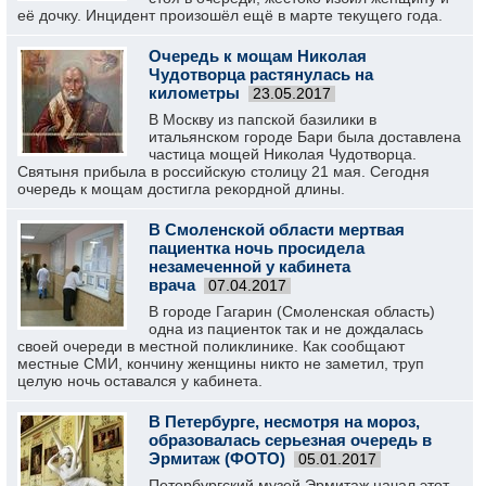
её дочку. Инцидент произошёл ещё в марте текущего года.
Очередь к мощам Николая
Чудотворца растянулась на
километры
23.05.2017
В Москву из папской базилики в
итальянском городе Бари была доставлена
частица мощей Николая Чудотворца.
Святыня прибыла в российскую столицу 21 мая. Сегодня
очередь к мощам достигла рекордной длины.
В Смоленской области мертвая
пациентка ночь просидела
незамеченной у кабинета
врача
07.04.2017
В городе Гагарин (Смоленская область)
одна из пациенток так и не дождалась
своей очереди в местной поликлинике. Как сообщают
местные СМИ, кончину женщины никто не заметил, труп
целую ночь оставался у кабинета.
В Петербурге, несмотря на мороз,
образовалась серьезная очередь в
Эрмитаж (ФОТО)
05.01.2017
Петербургский музей Эрмитаж начал этот