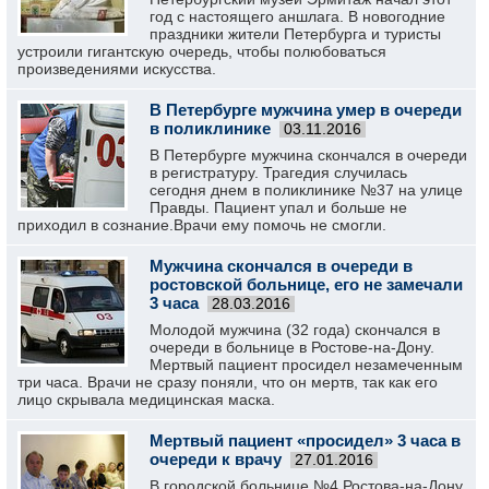
год с настоящего аншлага. В новогодние
праздники жители Петербурга и туристы
устроили гигантскую очередь, чтобы полюбоваться
произведениями искусства.
В Петербурге мужчина умер в очереди
в поликлинике
03.11.2016
В Петербурге мужчина скончался в очереди
в регистратуру. Трагедия случилась
сегодня днем в поликлинике №37 на улице
Правды. Пациент упал и больше не
приходил в сознание.Врачи ему помочь не смогли.
Мужчина скончался в очереди в
ростовской больнице, его не замечали
3 часа
28.03.2016
Молодой мужчина (32 года) скончался в
очереди в больнице в Ростове-на-Дону.
Мертвый пациент просидел незамеченным
три часа. Врачи не сразу поняли, что он мертв, так как его
лицо скрывала медицинская маска.
Мертвый пациент «просидел» 3 часа в
очереди к врачу
27.01.2016
В городской больнице №4 Ростова-на-Дону