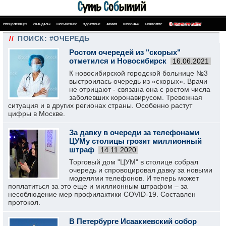
СПЕЦОПЕРАЦИЯ
СКАНДАЛЫ
ШОУ-БИЗНЕС
ЗДОРОВЬЕ
АРМИЯ
ШПИОНАЖ
НЕКРОЛОГ
ПОИСК ПО САЙТУ
//
ПОИСК: #ОЧЕРЕДЬ
Ростом очередей из "скорых"
отметился и Новосибирск
16.06.2021
К новосибирской городской больнице №3
выстроилась очередь из «скорых». Врачи
не отрицают - связана она с ростом числа
заболевших коронавирусом. Тревожная
ситуация и в других регионах страны. Особенно растут
цифры в Москве.
За давку в очереди за телефонами
ЦУМу столицы грозит миллионный
штраф
14.11.2020
Торговый дом "ЦУМ" в столице собрал
очередь и спровоцировал давку за новыми
моделями телефонов. И теперь может
поплатиться за это еще и миллионным штрафом – за
несоблюдение мер профилактики COVID-19. Составлен
протокол.
В Петербурге Исаакиевский собор