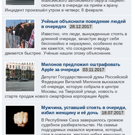
Мансийского автономного округа пациент
скончался в очереди на приём к врачу.
Инцидент произошёл утром в четверг, 8 февраля.
Учёные объяснили поведение людей
в очередях
28.12.2017
Известно, что люди, вынужденные стоять в
длинной очереди, зачастую ведут себя
беспокойно и неразумно, особенно если
им кажется, что соседняя очередь
движется быстрее. Учёные нашли этому объяснение.
Милонов предложил оштрафовать
Apple за очереди
03.11.2017
Депутат Государственной думы Российской
Федерации Виталий Милонов высказался
об очереди, которую собрала в центре
Москвы, на Тверской улице, новость о
старте продаж нового смартфона корпорации Apple.
Мужчина, уставший стоять в очереди,
избил женщину и её дочь
18.07.2017
В Республике Саха завершилось громкое
судебное разбирательство. На скамье
подсудимых оказался мужчина, который,
стоя в очереди, жестоко избил женщину и