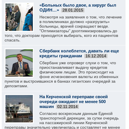
«Больных было двое, а хирург был
ОДИН…»
28.01.2015
Несмотря на заявления о том, что лечение
в поликлиниках должно «разгрузить»
больницы, врачей сокращают везде.
"Оптимизаторы" дооптимизировались до
того, что докторам приходится выбирать, кого из пациентов
спасать.
Сбербанк колеблется, давать ли еще
кредиты гражданам
16.12.2014
Сбербанк уже опроверг слухи о том, что
приостанавливает выдачу кредитов
физическим лицам. Это происходит на
фоне исчезновения валюты из обменных
пунктов и выстроившихся в банках гигантских очередей за
депозитами.
На Керченской переправе своей
очереди ожидают не менее 500
машин
02.11.2014
Согласно воскресным данным Единой
транспортной дирекции, за сутки очередь
на пассажирской линии Керченской
переправы значительно увеличилась и составляет не менее