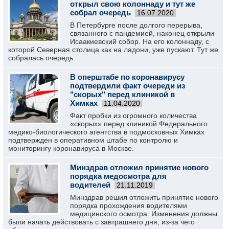
открыл свою колоннаду и тут же
собрал очередь
16.07.2020
В Петербурге после долгого перерыва,
связанного с пандемией, наконец открыли
Исаакиевский собор. На его колоннаду, с
которой Северная столица как на ладони, уже пускают. Тут же
собралась очередь.
В оперштабе по коронавирусу
подтвердили факт очереди из
"скорых" перед клиникой в
Химках
11.04.2020
Факт пробки из огромного количества
«скорых» перед клиникой Федерального
медико-биологического агентства в подмосковных Химках
подтвержден в оперативном штабе по контролю и
мониторингу коронавируса в Москве.
Минздрав отложил принятие нового
порядка медосмотра для
водителей
21.11.2019
Минздрав решил отложить принятие нового
порядка прохождения водителями
медицинского осмотра. Изменения должны
были начать действовать с завтрашнего дня, из-за чего