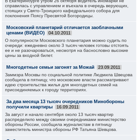
В Екатеринбурге утром 26 октября водитель иномарки не
справилась с управлением и въехала в очередь верующих,
стоящих у Свято-Троицкого кафедрального собора для
поклонения Поясу Пресвятой Богородицы.
Московский планетарий отличается заоблачными
ценами (ВИДЕО)
04.10.2011
О популярности Московского планетария можно судить по
очереди: ежедневно около 3 тысяч человек готовы отстоять
ее и не разочароваться, несмотря на баснословно высокие
цены за входной билет.
Многодетные семьи загонят за Можай
23.09.2011
Заммэра Москвы по социальной политике Людмила Швецова
сообщила в пятницу, что московские власти рассматривают
идею строительства жилья для многодетных семей на
присоединяемых к городу территориях.
За два месяца 13 тысяч очередников Минобороны
получили квартиры
16.09.2011
За август и начало сентября около 13 тысяч квартир
распределило между своими очередниками министерство
обороны России, сообщила журналистам в пятницу
заместитель министра обороны РФ Татьяна Шевцова.