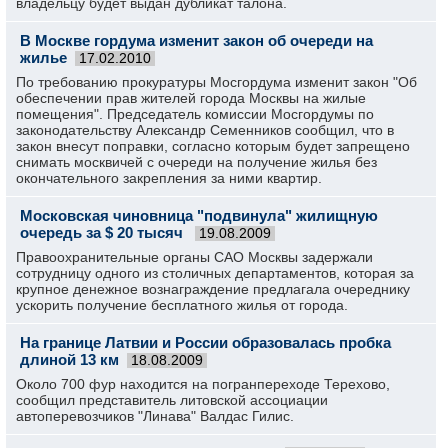
владельцу будет выдан дубликат талона.
В Москве гордума изменит закон об очереди на
жилье
17.02.2010
По требованию прокуратуры Мосгордума изменит закон "Об
обеспечении прав жителей города Москвы на жилые
помещения". Председатель комиссии Мосгордумы по
законодательству Александр Семенников сообщил, что в
закон внесут поправки, согласно которым будет запрещено
снимать москвичей с очереди на получение жилья без
окончательного закрепления за ними квартир.
Московская чиновница "подвинула" жилищную
очередь за $ 20 тысяч
19.08.2009
Правоохранительные органы САО Москвы задержали
сотрудницу одного из столичных департаментов, которая за
крупное денежное вознаграждение предлагала очереднику
ускорить получение бесплатного жилья от города.
На границе Латвии и России образовалась пробка
длиной 13 км
18.08.2009
Около 700 фур находится на погранпереходе Терехово,
сообщил представитель литовской ассоциации
автоперевозчиков "Линава" Валдас Гилис.