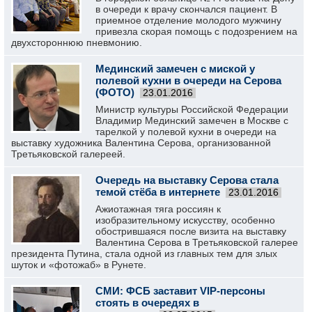
в очереди к врачу скончался пациент. В
приемное отделение молодого мужчину
привезла скорая помощь с подозрением на
двухстороннюю пневмонию.
Мединский замечен с миской у
полевой кухни в очереди на Серова
(ФОТО)
23.01.2016
Министр культуры Российской Федерации
Владимир Мединский замечен в Москве с
тарелкой у полевой кухни в очереди на
выставку художника Валентина Серова, организованной
Третьяковской галереей.
Очередь на выставку Серова стала
темой стёба в интернете
23.01.2016
Ажиотажная тяга россиян к
изобразительному искусству, особенно
обострившаяся после визита на выставку
Валентина Серова в Третьяковской галерее
президента Путина, стала одной из главных тем для злых
шуток и «фотожаб» в Рунете.
СМИ: ФСБ заставит VIP-персоны
стоять в очередях в