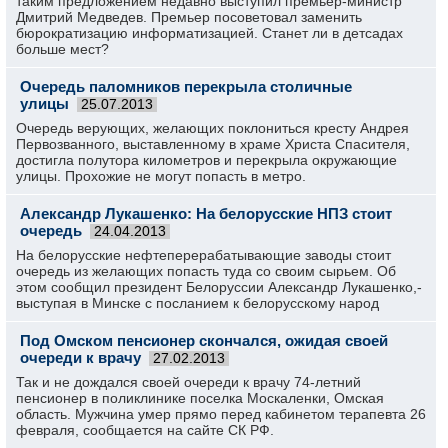
таким предложением недавно выступил премьер-министр
Дмитрий Медведев. Премьер посоветовал заменить
бюрократизацию информатизацией. Станет ли в детсадах
больше мест?
Очередь паломников перекрыла столичные
улицы
25.07.2013
Очередь верующих, желающих поклониться кресту Андрея
Первозванного, выставленному в храме Христа Спасителя,
достигла полутора километров и перекрыла окружающие
улицы. Прохожие не могут попасть в метро.
Александр Лукашенко: На белорусские НПЗ стоит
очередь
24.04.2013
На белорусски­е нефтеперер­абатывающи­е заводы стоит
очередь из желающих попасть туда со своим сырьем. Об
этом сообщил президент Белоруссии­ Александр Лукашенко,­
выступая в Минске с посланием к белорусско­му народ
Под Омском пенсионер скончался, ожидая своей
очереди к врачу
27.02.2013
Так и не дождался своей очереди к врачу 74-летний
пенсионер в поликлинике поселка Москаленки, Омская
область. Мужчина умер прямо перед кабинетом терапевта 26
февраля, сообщается на сайте СК РФ.