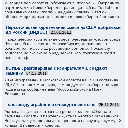
Интернет-пользователи обсуждают видеоролик «Очередь за
наркотиками в Новосибирске», размещенный на YouTube, в
социальных сетях, блогах и на других сайтах. Стал он
объектом пристального внимания и новосибирской полиции.
Наркотическая курительная смесь из США добралась
до России (ВИДЕО)
20.01.2012
Наркотическая курительная смесь, очередь за которой средь
бела дня была заснята в Новосибирске, молниеносно
распространилась в 11 российских регионах. Поскольку
вещество не включено в ряд наркотиков, торговцам грозит
лишь штраф.
КОИБы, разговаривая с избирателями, создают
заминку
04.12.2011
Явка избирателей в Московской области на 15:00 составила
29,37%, что на 5% меньше, чем на думских выборах четыре
года назад, сообщил глава Мособлизбиркома Ирек
Вильданов.
Телезвезду ограбили в очереди к святыне
25.11.2011
Актриса Е. Гусева, сыгравшая роли в фильме «Эвита» и
сериале «Кулагин и партнеры», стала жертвой карманников.
Воры украли у женщины драгоценности на крупную сумму - 3
кольца, 2 подвески и крестик.