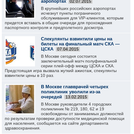
аэропортах
02.07.2015
В крупнейших российских аэропортах
исчезнут пункты пограничного
обслуживания для VIP-клиентов, которым
придется вставать в общие очереди для прохождения
паспортного контроля и предполетного досмотра.
Спекулянты взвинтили цены на
билеты на финальный матч СКА —
ЦСКА
07.04.2015
В Москве сегодня состоится
заключительный матч полуфинальной
серии плей-офф между ЦСКА и СКА.
Предстоящая игра вызвала жуткий ажиотаж, спекулянты
взвинтили цены в 10 раз.
В Москве главврачей четырех
поликлиник уволили из-за
очередей
13.02.2015
В Москве руководители 4 городских
поликлиник № 219, 180, 62 и 19
освобождены от занимаемых должностей
по результатам проверки доступности медицинской помощи
для населения, сообщается на сайте департамента
здравоохранения.