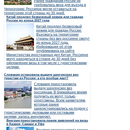
Ранее гражданам России не
требовалась виза для въезда в
Черногорию. Россияне могли оставаться на
территории этой страны до 30 дней.
Китай продлил безвизовый режим для граждан
России до конца 2027 года
Китай продлил безвизовый
режим для граждан России.
Въезжать на территорию
страны без виз россияне смогут
до конца 2027 года.
Информация об этом
опубликована на сайте
Министерства иностранных дел Китая. Россияне
могут находиться в стране до 30 дней без
оформления визы в том числе с туристическими
целями.
Словакия остановила выдачу шенгенских виз
туристам из России: а кто вообще дает?
Словакия приостановила
выдачу шенгенских виз
россиянам. В ближайшее время
получить их могут только
спортсмены. Всем заявителям,
которые ранее
зарегистрировались на подачу с
туристическими, деловыми или гостевыми
целями, запись аннулируют.
Венгрия приостановила прием заявлений на визы
в Казани, Самаре и Уфе