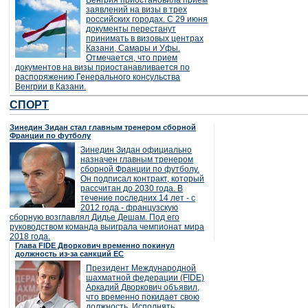
Венгрия приостановила прием
заявлений на визы в трех
российских городах. С 29 июня
документы перестанут
принимать в визовых центрах
Казани, Самары и Уфы.
Отмечается, что прием
документов на визы приостанавливается по
распоряжению Генерального консульства
Венгрии в Казани.
СПОРТ
Зинедин Зидан стал главным тренером сборной
Франции по футболу
Зинедин Зидан официально
назначен главным тренером
сборной Франции по футболу.
Он подписал контракт, который
рассчитан до 2030 года. В
течение последних 14 лет - с
2012 года - французскую
сборную возглавлял Дидье Дешам. Под его
руководством команда выиграла чемпионат мира
2018 года.
Глава FIDE Дворкович временно покинул
должность из-за санкций ЕС
Президент Международной
шахматной федерации (FIDE)
Аркадий Дворкович объявил,
что временно покидает свою
должность. Исполнять