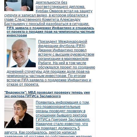
деятельности без
соответствующего диплома.
Курбан Омаров встал на защиту
супруги и записал видео, в котором обратился к
главе Следственного Комитета Александру
Бастрыкину с просьбой разобраться в ситуации.
FIFA заявила о поддержке Инфантино и отказалась
от проекта о продаже прав на чемпионаты частным
инвесторам
Президент Международной
федерации футбола (FIFA)
Джанни Инфантино провел
встречу с высшим руководством
организации в марокканском
Рабате. На ней в том числе
обсуждался проект по созданию
дочерней структуры для продажи доли прав на
чемпионаты частным инвесторам. По итогам
встречи FIFA заявила о поддержке Инфантино и
отказе от проекта.
"Ведомости": МВД проводит проверку теперь уже
экс-ректора ГИТИСа Заславского
Появилась информация о том,
что правоохранительные
органы проводят проверку в
отношении бывшего ректора
ГИТИСа Григория Заславского.
Накануне стало известно, что
он покидает должность 5
августа. Как сообщалось, ректор написал
заявление об отставке по собственному желанию.