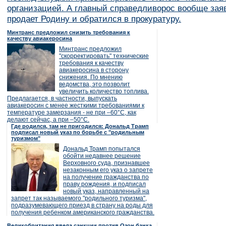
организацией. А главный справедливорос вообще заяв
продает Родину и обратился в прокуратуру.
Минтранс предложил снизить требования к
качеству авиакеросина
Минтранс предложил
"скорректировать" технические
требования к качеству
авиакеросина в сторону
снижения. По мнению
ведомства, это позволит
увеличить количество топлива.
Предлагается, в частности, выпускать
авиакеросин с менее жесткими требованиями к
температуре замерзания - не при –60°C, как
делают сейчас, а при –50°C.
Где родился, там не пригодился: Дональд Трамп
подписал новый указ по борьбе с "родильным
туризмом"
Дональд Трамп попытался
обойти недавнее решение
Верховного суда, признавшее
незаконным его указ о запрете
на получение гражданства по
праву рождения, и подписал
новый указ, направленный на
запрет так называемого "родильного туризма",
подразумевающего приезд в страну на роды для
получения ребенком американского гражданства.
Великобритания ввела санкции против Озон банка