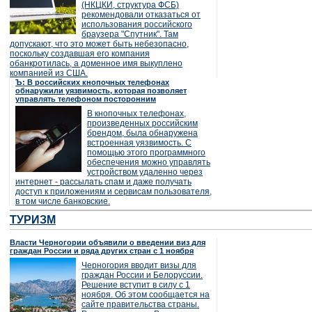
(НКЦКИ, структура ФСБ)
рекомендовали отказаться от
использования российского
браузера "Спутник". Там
допускают, что это может быть небезопасно,
поскольку создавшая его компания
обанкротилась, а доменное имя выкуплено
компанией из США.
Ъ: В российских кнопочных телефонах
обнаружили уязвимость, которая позволяет
управлять телефоном посторонним
В кнопочных телефонах,
произведенных российским
брендом, была обнаружена
встроенная уязвимость. С
помощью этого программного
обеспечения можно управлять
устройством удаленно через
интернет - рассылать спам и даже получать
доступ к приложениям и сервисам пользователя,
в том числе банковские.
ТУРИЗМ
Власти Черногории объявили о введении виз для
граждан России и ряда других стран с 1 ноября
Черногория вводит визы для
граждан России и Белоруссии.
Решение вступит в силу с 1
ноября. Об этом сообщается на
сайте правительства страны.