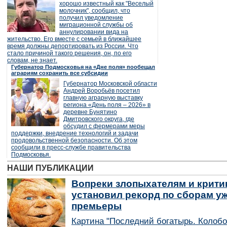
хорошо известный как "Веселый
молочник", сообщил, что
получил уведомление
миграционной службы об
аннулировании вида на
жительство. Его вместе с семьей в ближайшее
время должны депортировать из России. Что
стало причиной такого решения, он, по его
словам, не знает.
Губернатор Подмосковья на «Дне поля» пообещал
аграриям сохранить все субсидии
Губернатор Московской области
Андрей Воробьёв посетил
главную аграрную выставку
региона «День поля – 2026» в
деревне Бунятино
Дмитровского округа, где
обсудил с фермерами меры
поддержки, внедрение технологий и задачи
продовольственной безопасности. Об этом
сообщили в пресс-службе правительства
Подмосковья.
НАШИ ПУБЛИКАЦИИ
Вопреки злопыхателям и крити
установил рекорд по сборам уж
премьеры
Картина "Последний богатырь. Колобо