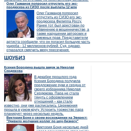
Олег Газманов попросил отпустить его экс-
продюсера из СИЗО после выплаты 12 млн
Олег Газманов попросил
отпустить из СИЗО его экс-
продюсера Филиппа Россу.
Ранее тот был арестован по
обвинению в мошенничестве, а
также нарушении авторских и
смежных прав. Представители
артиста сообщили, что он погасил большую часть
ущерба - 12 миллионов рублей. Суд, однако,
отказался смягчить меру пресечения.
ШОУБИЗ
Ксения Бородина вышла замуж за Николая
Сердюкова
В декабре прошлого года
Ксения Бородина получила
предложение руки и сердца от
своего избранника Николая
Сердюкова. Пара не стала
тянуть с оформлением
отношений – как стало
известно, они уже расписались. Церемония
прошла в узком кругу. Устроить торжество пара
планирует через несколько недель.
Виктория Боня о своем восхождении на Эверест:
"Удивило молчание коллег по шоу-бизнесу"
Виктория Боня несколько дней