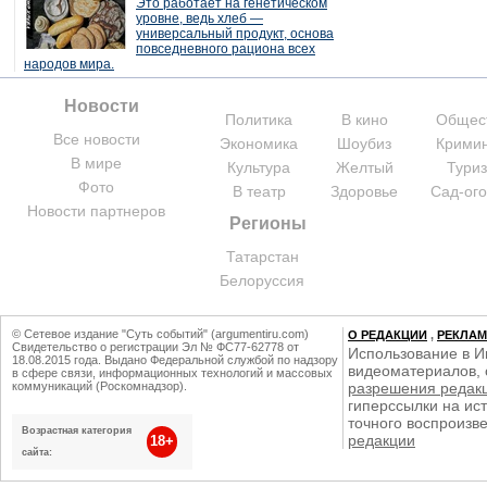
Это работает на генетическом
уровне, ведь хлеб —
универсальный продукт, основа
повседневного рациона всех
народов мира.
Новости
Политика
В кино
Общес
Все новости
Экономика
Шоубиз
Крими
В мире
Культура
Желтый
Тури
Фото
В театр
Здоровье
Сад-ог
Новости партнеров
Регионы
Татарстан
Белоруссия
© Сетевое издание "Суть событий" (argumentiru.com)
О РЕДАКЦИИ
,
РЕКЛА
Свидетельство о регистрации Эл № ФС77-62778 от
Использование в И
18.08.2015 года. Выдано Федеральной службой по надзору
видеоматериалов, 
в сфере связи, информационных технологий и массовых
коммуникаций (Роскомнадзор).
разрешения редак
гиперссылки на ист
точного воспроизв
Возрастная категория
редакции
18+
сайта: