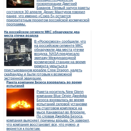
госкорпорации Дмитрий
Баканов. Первый запуск ракеты
состоялся 30 апреля. Денис Мантуров говорил
ранее, что именно «Союз-5» остается
приоритетным проектом российской космической
программы.
На российском сегменте МКС обнаружили два
места утечки воздуха
В «Роскосмосе» сообщили, что
на российском сегменте МКС
обнаружили два места утечки
воздуха. NASA предписало
экипажу Международной
космической станции на время
ремонта укрыться в
пристыкованном корабле Crew Dragon, надеть
скафандры и были готовым к возможной
экстренной эвакуации.
Ракета компании Безоса взорвалась во время
испытаний
Ракета-носитель New Glenn
компании Blue Origin Джеффа
Безоса взорвалась во время
испытаний силовой установки
на стартовом комплексе на
мысе Канаверал во Флориде.
По словам Джеффа Безоса,
компания выясняет причины взрыва. Он заверил,
что компания восстановит все, что нужно, и
вернется к полетам.