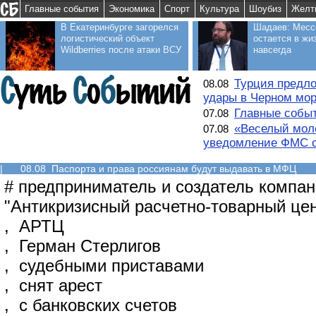
Главные события
Экономика
Спорт
Культура
Шоубиз
Желт
В Екатеринбурге загорелся
Шадаев: Месс
логистический объект
остается в жи
Wildberries после атаки ВСУ
навсегда
Турция предло
08.08
удары в Черном мо
Главные событ
07.08
«Веселый моло
07.08
уведомление ФМС о
|
08.08 Паспорта и права россиянам будут выдавать в МФЦ
#
предприниматель и создатель компа
"Антикризисный расчетно-товарный це
,
АРТЦ
,
Герман Стерлигов
,
судебными приставами
,
снят арест
,
с банковских счетов