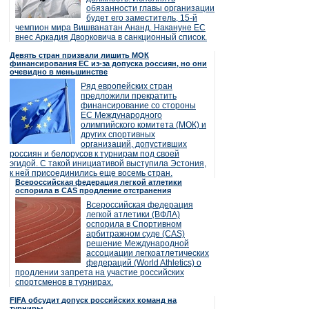
обязанности главы организации
будет его заместитель, 15-й
чемпион мира Вишванатан Ананд. Накануне ЕС
внес Аркадия Дворковича в санкционный список.
Девять стран призвали лишить МОК
финансирования ЕС из-за допуска россиян, но они
очевидно в меньшинстве
Ряд европейских стран
предложили прекратить
финансирование со стороны
ЕС Международного
олимпийского комитета (МОК) и
других спортивных
организаций, допустивших
россиян и белорусов к турнирам под своей
эгидой. С такой инициативой выступила Эстония,
к ней присоединились еще восемь стран.
Всероссийская федерация легкой атлетики
оспорила в CAS продление отстранения
Всероссийская федерация
легкой атлетики (ВФЛА)
оспорила в Спортивном
арбитражном суде (CAS)
решение Международной
ассоциации легкоатлетических
федераций (World Athletics) о
продлении запрета на участие российских
спортсменов в турнирах.
FIFA обсудит допуск российских команд на
турниры