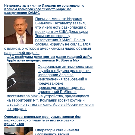
Нетаньяху заявил, что Израиль не соглашался с
планом трамповского "Совета мира" по
разоружению ХАМАС
Премьер-министр Израиля
Биньямин Нетаньяху заявил,
что у него есть разногласия с
президентом США Дональдом
Трампом по вопросу
разоружения ХАМАС. По его
словам, Израиль не соглашался
с планом, о котором американский лидер объявил
на прошлой неделе.
ФАС возбудила дело против давно ушедшей из РФ
Apple из-за непредустановки RuStore и Max
Федеральная антимонопольная
служба возбудила дело против
корпорации Apple за
неисполнения требований о
предустановке
производителями гаджетов
приложений RuStore и
мессенджера Max на устройства, продающиеся
на территории РФ. Компании грозит крупный
штраф, но тут есть нюанс: Apple в России ничего и
не продает.
Операторы перестали пропускать звонки без
маркировки, но платить за них все равно
приходится
Операторы связи начали
блокировать звонки