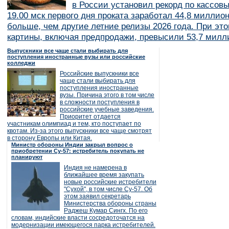
в России установил рекорд по кассов
19.00 мск первого дня проката заработал 44,8 миллио
больше, чем другие летние релизы 2026 года. При эт
картины, включая предпродажи, превысили 53,7 милл
Выпускники все чаще стали выбирать для
поступления иностранные вузы или российские
колледжи
Российские выпускники все
чаще стали выбирать для
поступления иностранные
вузы. Причина этого в том числе
в сложности поступления в
российские учебные заведения.
Приоритет отдается
участникам олимпиад и тем, кто поступает по
квотам. Из-за этого выпускники все чаще смотрят
в сторону Европы или Китая.
Министр обороны Индии закрыл вопрос о
приобретении Су-57: истребитель покупать не
планируют
Индия не намерена в
ближайшее время закупать
новые российские истребители
"Сухой", в том числе Су-57. Об
этом заявил секретарь
Министерства обороны страны
Раджеш Кумар Сингх. По его
словам, индийские власти сосредоточатся на
модернизации имеющегося парка истребителей.