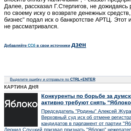
Далее, рассказал Г.Стерлигов, не дожидаясь
по своему иску о возврате денежных средств
бизнес" подал иск о банкротстве АРТЦ. Этот 
не рассматривался.
дзен
Добавляйте
CСб
в свои источники
0
Выделите ошибку и отправьте по
CTRL+ENTER
КАРТИНА ДНЯ
Конкуренты по борьбе за думск
активно требуют снять "Яблок
Председатель "Родины" Алексей Жура
Верховный суд иск об отмене регистр
кандидатов в парламент от партии "Я
Леонид Слуцкий призвал признать "Яблоко" нежелате