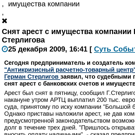
,
имущества компании
,
Снят арест с имущества компании
Стерлигова
25 декабря 2009, 16:41
[
С
уть
С
о
б
ы
Сегодня предприниматель и создатель к
"Антикризисный расчетно-товарный центр
Герман Стерлигов
заявил, что судебными 
снят арест с банковских счетов и имущест
Арест был снят в пятницу, сообщил Г.Стерлиг
накануне утром АРТЦ выплатил 200 тыс. евр
суда, принятому по иску компании "Большой б
Однако приставы наложили арест, не дав ко
предусмотренной законодательством возможн
долг в течение трех дней. "Пришлось открыва
вносить оплату наличными", - сказал предпр