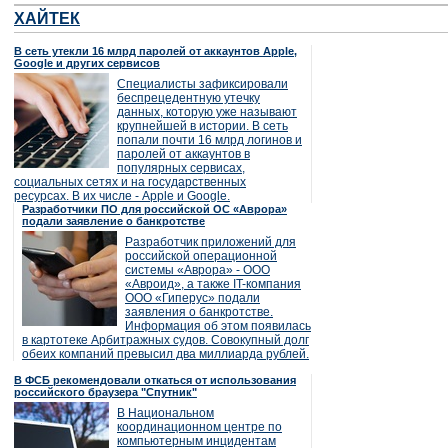
ХАЙТЕК
В сеть утекли 16 млрд паролей от аккаунтов Apple,
Google и других сервисов
Специалисты зафиксировали
беспрецедентную утечку
данных, которую уже называют
крупнейшей в истории. В сеть
попали почти 16 млрд логинов и
паролей от аккаунтов в
популярных сервисах,
социальных сетях и на государственных
ресурсах. В их числе - Apple и Google.
Разработчики ПО для российской ОС «Аврора»
подали заявление о банкротстве
Разработчик приложений для
российской операционной
системы «Аврора» - ООО
«Авроид», а также IT-компания
ООО «Гиперус» подали
заявления о банкротстве.
Информация об этом появилась
в картотеке Арбитражных судов. Совокупный долг
обеих компаний превысил два миллиарда рублей.
В ФСБ рекомендовали откаться от использования
российского браузера "Спутник"
В Национальном
координационном центре по
компьютерным инцидентам