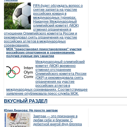
FIFA будет обсуждать вопрос о
снятии запрета на участие
российских команд в
международных турнирах.
Накануне Международный
олимпийский комитет (МОК)
отменил ограничения в
отношении Олимпийского комитета России и
рекомендовал снять ограничения на участие
российских атлетов в международных
соревнованиях.
МОК "приостановил приостановление" участия
российских спортсменов в соревнованиях,
получив нужные ему гарантии
Международный олимпийский
комитет (МОК) временно
отменил отстранение
Олимпийского комитета России
(ОКР) и рекомендовала снять
ограничения на участие
российских атлетов в
международных соревнваниях. Соответствующее
заявление опубликовала пресс-служба МОК.
ВКУСНЫЙ РАЗДЕЛ
Юлия Дианова: Не просто завтрак
Завтрак — это признание в
любви себе и близким. С
дебютной книгой фуд-блогера