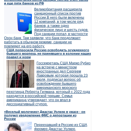
и еще пяти банков из РФ
Великобритания расширила
санкционный список против
России.В него были включены
12 компаний, в том числе ряд
банков, а также одно
физическое лицо и шесть судов.
Под санкции попал, в частности
Озон банк. Там заявили, что банк продолжает
работать в обычном режиме, санкции не
повлияют на его работу.
США попросили Россию освободить осужденного
бывшего морпеха, не принявшего в колонии наших
правил и норм
Госсекретарь США Марко Рубио
на встрече с министром
иностранных дел Сергеем
Лавровым, которая прошла 23
июля, подписал вопрос об
освобождении бывшего
американского морского
пехотинца Роберта Гилмана, который с 2022 года
находится в российской тюрьме. Семья
американца утверждает, что он впал в
диссоциативный ступор.
«Веселый молочник» Джастас Уолкер в ужасе - он
получил уведомление ФМС о депортации из
России
Переехавший в Россию из США
фермер Джастас Уолкер,