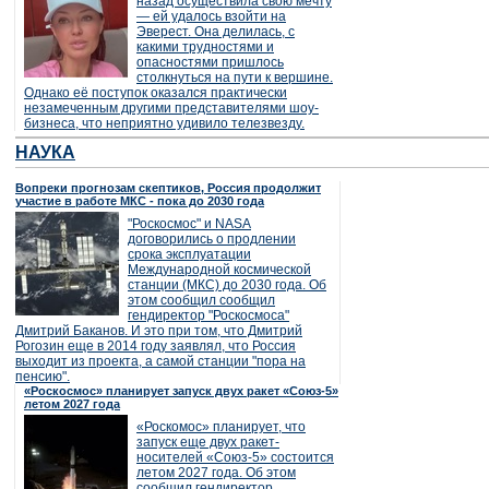
назад осуществила свою мечту
— ей удалось взойти на
Эверест. Она делилась, с
какими трудностями и
опасностями пришлось
столкнуться на пути к вершине.
Однако её поступок оказался практически
незамеченным другими представителями шоу-
бизнеса, что неприятно удивило телезвезду.
НАУКА
Вопреки прогнозам скептиков, Россия продолжит
участие в работе МКС - пока до 2030 года
"Роскосмос" и NASA
договорились о продлении
срока эксплуатации
Международной космической
станции (МКС) до 2030 года. Об
этом сообщил сообщил
гендиректор "Роскосмоса"
Дмитрий Баканов. И это при том, что Дмитрий
Рогозин еще в 2014 году заявлял, что Россия
выходит из проекта, а самой станции "пора на
пенсию".
«Роскосмос» планирует запуск двух ракет «Союз-5»
летом 2027 года
«Роскомос» планирует, что
запуск еще двух ракет-
носителей «Союз-5» состоится
летом 2027 года. Об этом
сообщил гендиректор