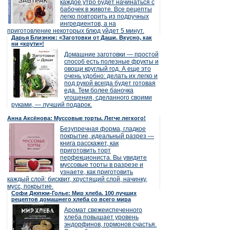
каждое утро будет начинаться с
бабочек в животе. Все рецепты
легко повторить из подручных
ингредиентов, а на
приготовление некоторых блюд уйдет 5 минут.
Дарья Близнюк: «Заготовки от Даши. Вкусно, как
ни «крути»!
Домашние заготовки — простой
способ есть полезные фрукты и
овощи круглый год. А еще это
очень удобно: делать их легко и
под рукой всегда будет готовая
еда. Тем более баночка
угощения, сделанного своими
руками, — лучший подарок.
Анна Аксёнова: Муссовые торты. Легче легкого!
Безупречная форма, гладкое
покрытие, идеальный разрез —
книга расскажет, как
приготовить торт
перфекциониста. Вы увидите
муссовые торты в разрезе и
узнаете, как приготовить
каждый слой: бисквит, хрустящий слой, начинку,
мусс, покрытие.
Софи Дюпюи-Голье: Мир хлеба. 100 лучших
рецептов домашнего хлеба со всего мира
Аромат свежеиспеченного
хлеба повышает уровень
эндорфинов, гормонов счастья.