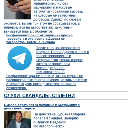
юридических лиц без
маркировки и массовые
автоматизированные вызовы,
на которые не заключены
договоры. Однако, по словам
экспертов, вызов при этом не сбрасывается, а
переводится на автоответчик, за который
взимается плата с абонентов.
Росфинмониторинг: ограничения против
террориста и экстремиста Дурова не
распространяются на Telegram
После того, как основателя
Telegram Павла Дурова внесли в
список террористов и
экстремистов, возник вопрос,
как это затронет сам
мессенджер и его
пользователей. В
Росфинмониторинге заявили, что на сервис не
распространяются ограничения, которые в связи
с этим статусом накладываются на самого
бизнесмена.
СЛУХИ, СКАНДАЛЫ, СПЛЕТНИ
Омаров обратился за помощью к Бастрыкину в
деле своей супруги
На днях жена Курбана Омарова
попала в скандал. Валерию
обвинили в ведении
косметологической