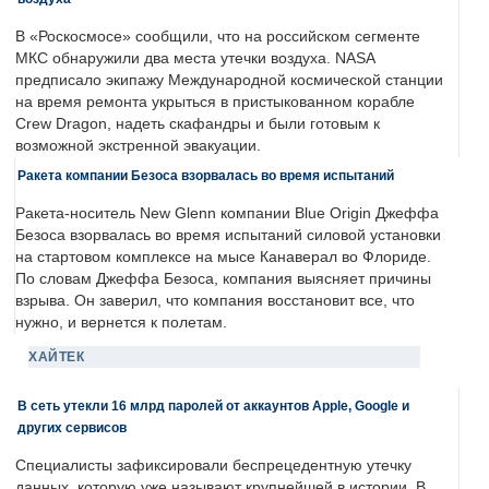
В «Роскосмосе» сообщили, что на российском сегменте
МКС обнаружили два места утечки воздуха. NASA
предписало экипажу Международной космической станции
на время ремонта укрыться в пристыкованном корабле
Crew Dragon, надеть скафандры и были готовым к
возможной экстренной эвакуации.
Ракета компании Безоса взорвалась во время испытаний
Ракета-носитель New Glenn компании Blue Origin Джеффа
Безоса взорвалась во время испытаний силовой установки
на стартовом комплексе на мысе Канаверал во Флориде.
По словам Джеффа Безоса, компания выясняет причины
взрыва. Он заверил, что компания восстановит все, что
нужно, и вернется к полетам.
ХАЙТЕК
В сеть утекли 16 млрд паролей от аккаунтов Apple, Google и
других сервисов
Специалисты зафиксировали беспрецедентную утечку
данных, которую уже называют крупнейшей в истории. В