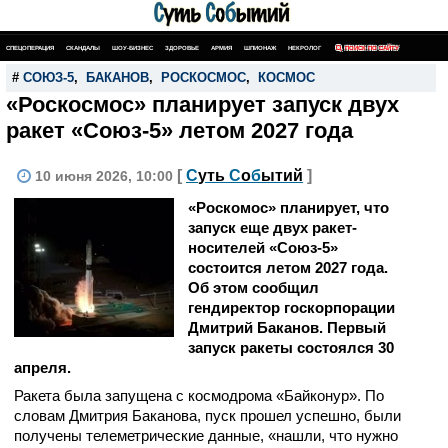
СПЕЦОПЕРАЦИЯ
СКАНДАЛЫ
ШОУ-БИЗНЕС
ЗДОРОВЬЕ
АРМИЯ
ШПИОНАЖ
НЕКРОЛОГ
ПОИСК ПО САЙТУ
#
СОЮЗ-5
,
БАКАНОВ
,
РОСКОСМОС
,
КОСМОС
«Роскосмос» планирует запуск двух
ракет «Союз-5» летом 2027 года
[
С
уть
С
о
б
ытий
]
10 июня 2026, 10:00
«Роскомос» планирует, что
запуск еще двух ракет-
носителей «Союз-5»
состоится летом 2027 года.
Об этом сообщил
гендиректор госкорпорации
Дмитрий Баканов. Первый
запуск ракеты состоялся 30
апреля.
Ракета была запущена с космодрома «Байконур». По
словам Дмитрия Баканова, пуск прошел успешно, были
получены телеметрические данные, «нашли, что нужно