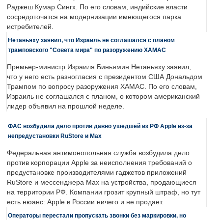
Раджеш Кумар Сингх. По его словам, индийские власти
сосредоточатся на модернизации имеющегося парка
истребителей.
Нетаньяху заявил, что Израиль не соглашался с планом
трамповского "Совета мира" по разоружению ХАМАС
Премьер-министр Израиля Биньямин Нетаньяху заявил,
что у него есть разногласия с президентом США Дональдом
Трампом по вопросу разоружения ХАМАС. По его словам,
Израиль не соглашался с планом, о котором американский
лидер объявил на прошлой неделе.
ФАС возбудила дело против давно ушедшей из РФ Apple из-за
непредустановки RuStore и Max
Федеральная антимонопольная служба возбудила дело
против корпорации Apple за неисполнения требований о
предустановке производителями гаджетов приложений
RuStore и мессенджера Max на устройства, продающиеся
на территории РФ. Компании грозит крупный штраф, но тут
есть нюанс: Apple в России ничего и не продает.
Операторы перестали пропускать звонки без маркировки, но