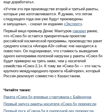
еще доработать».
«Учтем это при производстве второй и третьей ракеты,
которые уже изготавливаются. Я думаю, что летом
следующего года они уже будут произведены
и запущены», - сказал он изданию
«Эксперт»
.
Первый вице-премьер Денис Мантуров
говорил
ранее,
что «Союз-5» остается приоритетным проектом
российской космической программы, производство ракет
среднего класса «Ангара-А3» сейчас «не находится а
повестке». Он подчеркивал, что стоимость выведения
одного килограмма полезной нагрузки у ракеты «Союз-5»
будет примерно на треть ниже, чем у носителей
семейства «Союз-2.1». К тому же «Союз-5» — это часть
крупного международного проекта «Байтерек», который
Россия реализует совместно с Казахстаном.
Читайте также:
Ракета «Союз-5» впервые стартовала с Байконура
Первый запуск ракеты-носителя «Союз-5» перенесли
Первый пуск «Союза-5» в очередной раз перенесли