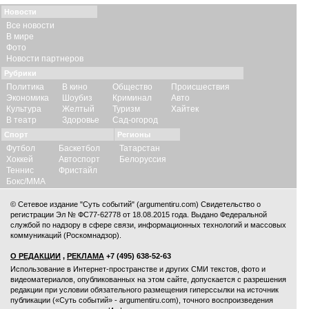
Новости
Все новости
В мире
Фото
Новости партнеров
Рубрики
Политика
В кино
Общество
Происшествия
Экономика
Шоубиз
Криминал
Авто
Культура
Желтый
Туризм
Хайтек
В театр
Здоровье
Сад-огород
Спорт
Регионы
Футбол
Баскетбол
Татарстан
Хоккей
Автоспорт
Белоруссия
Теннис
Фристайл
Бокс/ММА
© Сетевое издание "Суть событий" (argumentiru.com) Свидетельство о
регистрации Эл № ФС77-62778 от 18.08.2015 года. Выдано Федеральной
службой по надзору в сфере связи, информационных технологий и массовых
коммуникаций (Роскомнадзор).
О РЕДАКЦИИ
,
РЕКЛАМА
+7 (495) 638-52-63
Использование в Интернет-пространстве и других СМИ текстов, фото и
видеоматериалов, опубликованных на этом сайте, допускается с
разрешения
редакции
при условии обязательного размещения гиперссылки на источник
публикации («Суть событий» - argumentiru.com), точного воспроизведения