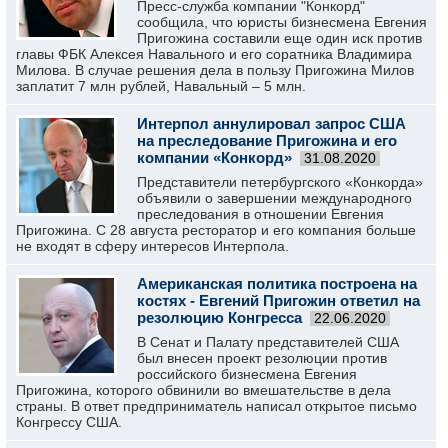
Пресс-служба компании "Конкорд"
сообщила, что юристы бизнесмена Евгения
Пригожина составили еще один иск против
главы ФБК Алексея Навального и его соратника Владимира
Милова. В случае решения дела в пользу Пригожина Милов
заплатит 7 млн рублей, Навальный – 5 млн.
Интерпол аннулировал запрос США
на преследование Пригожина и его
компании «Конкорд»
31.08.2020
Представители петербургского «Конкорда»
объявили о завершении международного
преследования в отношении Евгения
Пригожина. С 28 августа ресторатор и его компания больше
не входят в сферу интересов Интерпола.
Американская политика построена на
костях - Евгений Пригожин ответил на
резолюцию Конгресса
22.06.2020
В Сенат и Палату представителей США
был внесен проект резолюции против
российского бизнесмена Евгения
Пригожина, которого обвинили во вмешательстве в дела
страны. В ответ предприниматель написал открытое письмо
Конгрессу США.