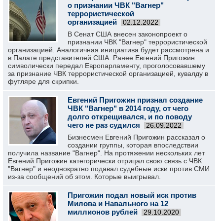
о признании ЧВК "Вагнер"
террористической
организацией
02.12.2022
В Сенат США внесен законопроект о
признании ЧВК "Вагнер" террористической
организацией. Аналогичная инициатива будет рассмотрена и
в Палате представителей США. Ранее Евгений Пригожин
символически передал Европарламенту, проголосовавшему
за признание ЧВК террористической организацией, кувалду в
футляре для скрипки.
Евгений Пригожин признал создание
ЧВК "Вагнер" в 2014 году, от чего
долго открещивался, и по поводу
чего не раз судился
26.09.2022
Бизнесмен Евгений Пригожин рассказал о
создании группы, которая впоследствии
получила название "Вагнер". На протяжении нескольких лет
Евгений Пригожин категорически отрицал свою связь с ЧВК
"Вагнер" и неоднократно подавал судебные иски против СМИ
из-за сообщений об этом. Которые выигрывал.
Пригожин подал новый иск против
Милова и Навального на 12
миллионов рублей
29.10.2020