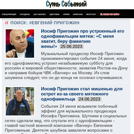
СПЕЦОПЕРАЦИЯ
СКАНДАЛЫ
ШОУ-БИЗНЕС
ЗДОРОВЬЕ
АРМИЯ
ШПИОНАЖ
НЕКРОЛОГ
ПОИСК ПО САЙТУ
//
ПОИСК: #ЕВГЕНИЙ ПРИГОЖИН
Иосиф Пригожин про устроенный его
однофамильцем мятеж: «С меня
хватит, беру фамилию
жены!»
25.06.2023
Музыкальный продюсер Иосиф Пригожин
прокомментировал события 24 июня, когда
его однофамилец устроил незабываемую субботу для
россиян и мировой общественности, захватив Ростов-на-Дону
и направив бойцов ЧВК «Вагнер» на Москву. Из слов
шоумена следует, что он до конца не осознал случившееся.
Иосиф Пригожин стал мишенью для
острот из-за своего мятежного
однофамильца
24.06.2023
События 24 июня возымели побочный
эффект для музыкального продюсера
Иосифа Пригожина. Шутники в социальных
сетях сделали вид, что спутали его с однофамильцем -
главой частной военной компании «Вагнер» Евгением
Пригожиным. Деятеля шоубиза завалили вопросами о