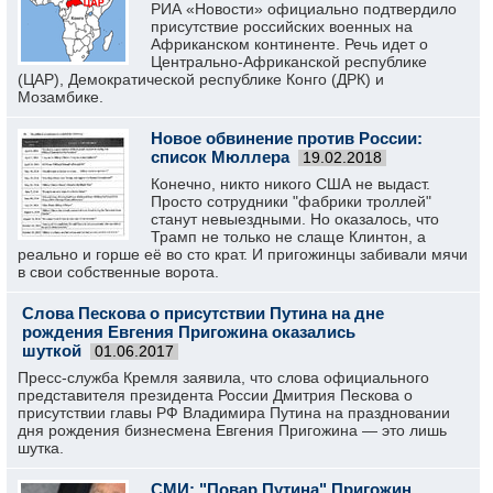
РИА «Новости» официально подтвердило
присутствие российских военных на
Африканском континенте. Речь идет о
Центрально-Африканской республике
(ЦАР), Демократической республике Конго (ДРК) и
Мозамбике.
Новое обвинение против России:
список Мюллера
19.02.2018
Конечно, никто никого США не выдаст.
Просто сотрудники "фабрики троллей"
станут невыездными. Но оказалось, что
Трамп не только не слаще Клинтон, а
реально и горше её во сто крат. И пригожинцы забивали мячи
в свои собственные ворота.
Слова Пескова о присутствии Путина на дне
рождения Евгения Пригожина оказались
шуткой
01.06.2017
Пресс-служба Кремля заявила, что слова официального
представителя президента России Дмитрия Пескова о
присутствии главы РФ Владимира Путина на праздновании
дня рождения бизнесмена Евгения Пригожина — это лишь
шутка.
СМИ: "Повар Путина" Пригожин