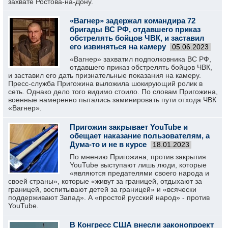
захвате Ростова-на-Дону.
«Вагнер» задержал командира 72
бригады ВС РФ, отдавшего приказ
обстрелять бойцов ЧВК, и заставил
его извиняться на камеру
05.06.2023
«Вагнер» захватил подполковника ВС РФ,
отдавшего приказ обстрелять бойцов ЧВК,
и заставил его дать признательные показания на камеру.
Пресс-служба Пригожина выложила шокирующий ролик в
сеть. Однако дело того видимо стоило. По словам Пригожина,
военные намеренно пытались заминировать пути отхода ЧВК
«Вагнер».
Пригожин закрывает YouTube и
обещает наказание пользователям, а
Дума-то и не в курсе
18.01.2023
По мнению Пригожина, против закрытия
YouTube выступают лишь люди, которые
«являются предателями своего народа и
своей страны», которые «живут за границей, отдыхают за
границей, воспитывают детей за границей» и «всячески
поддерживают Запад». А «простой русский народ» - против
YouTube.
В Конгресс США внесли законопроект