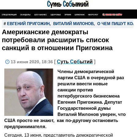
СПЕЦОПЕРАЦИЯ
СКАНДАЛЫ
ШОУ-БИЗНЕС
ЗДОРОВЬЕ
АРМИЯ
ШПИОНАЖ
НЕКРОЛОГ
ПОИСК ПО САЙТУ
#
ЕВГЕНИЙ ПРИГОЖИН
,
ВИТАЛИЙ МИЛОНОВ
,
О ЧЕМ ПИШУТ КОЛ
Американские демократы
потребовали расширить список
санкций в отношении Пригожина
[
С
уть
С
о
б
ытий
]
13 июня 2020, 18:36
Члены демократической
партии США в очередной раз
решили ввести новые
санкции против
петербургского бизнесмена
Евгения Пригожина. Депутат
Государственной думы
Виталий Милонов уверен, что
США просто не знают, как по-другому остановить
предпринимателя.
Сегодня, 13 июня, представитель демократической