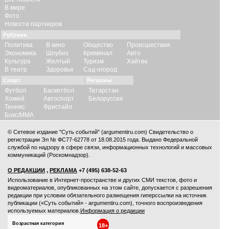
В мире
Фото
Новости партнеров
Рубрики
Политика
В кино
Общество
Происшествия
Экономика
Шоубиз
Криминал
Авто
Культура
Желтый
Туризм
Хайтек
В театр
Здоровье
Сад-огород
Спорт
Регионы
Футбол
Баскетбол
Татарстан
Хоккей
Автоспорт
Белоруссия
Теннис
Фристайл
Бокс/ММА
© Сетевое издание "Суть событий" (argumentiru.com) Свидетельство о
регистрации Эл № ФС77-62778 от 18.08.2015 года. Выдано Федеральной
службой по надзору в сфере связи, информационных технологий и массовых
коммуникаций (Роскомнадзор).
О РЕДАКЦИИ
,
РЕКЛАМА
+7 (495) 638-52-63
Использование в Интернет-пространстве и других СМИ текстов, фото и
видеоматериалов, опубликованных на этом сайте, допускается с
разрешения
редакции
при условии обязательного размещения гиперссылки на источник
публикации («Суть событий» - argumentiru.com), точного воспроизведения
используемых материалов.
Информация о редакции
Возрастная категория
18+