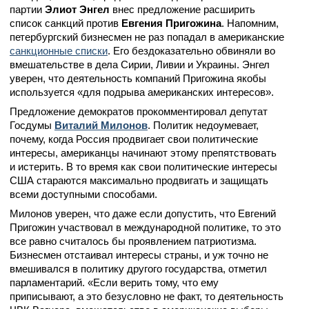
партии
Элиот Энгел
внес предложение расширить
список санкций против
Евгения Пригожина
. Напомним,
петербургский бизнесмен не раз попадал в американские
санкционные списки
. Его бездоказательно обвиняли во
вмешательстве в дела Сирии, Ливии и Украины. Энгел
уверен, что деятельность компаний Пригожина якобы
используется «для подрыва американских интересов».
Предложение демократов прокомментировал депутат
Госдумы
Виталий Милонов
. Политик недоумевает,
почему, когда Россия продвигает свои политические
интересы, американцы начинают этому препятствовать
и истерить. В то время как свои политические интересы
США стараются максимально продвигать и защищать
всеми доступными способами.
Милонов уверен, что даже если допустить, что Евгений
Пригожин участвовал в международной политике, то это
все равно считалось бы проявлением патриотизма.
Бизнесмен отстаивал интересы страны, и уж точно не
вмешивался в политику другого государства, отметил
парламентарий. «Если верить тому, что ему
приписывают, а это безусловно не факт, то деятельность