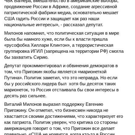
ЧВК Вагнера, вмешательство в американские выборы,
продвижение России в Африке, создание агрессивной
патриотической фабрики медиа, основательно мешает
США гадить России и защищает как раз наши
национальные интересы», - рассказал депутат.
Милонов напомнил, что политическая ситуация в мире
была бы намного хуже, если бы к власти пришла
«русофобка Хиллари Клинтон», а террористическая
группировка ИГИЛ (запрещена на территории РФ) смогла
бы захватить Сирию.
Депутат прокомментировал и обвинения демократов в
том, что Пригожин якобы является «марионеткой
Путина». Политик заметил, что это неправда. Но если
бы у российского лидера был хотя бы десяток таких
марионеток, то Россия отстаивала бы свои интересы в
десять раз сильнее.
Виталий Милонов выразил поддержку Евгению
Пригожину. Он отметил, что бизнесмен никогда не
хвастается своими достижениями, что характеризует его
как патриота. Политик уверен, что критика со стороны
американцев говорит о том, что Пригожин все делает
правильно. «США не нравится, когда кто-то в России,