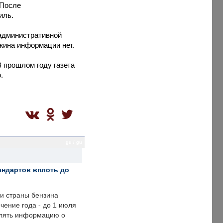
 После
иль.
 административной
жина информации нет.
 прошлом году газета
.
gu / gu
андартов вплоть до
ии страны бензина
ечение года - до 1 июля
влять информацию о