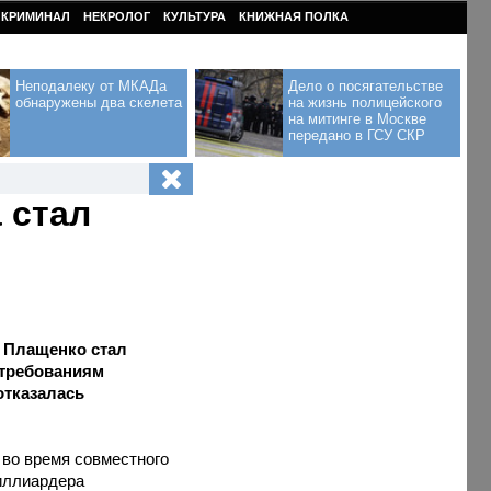
КРИМИНАЛ
НЕКРОЛОГ
КУЛЬТУРА
КНИЖНАЯ ПОЛКА
Неподалеку от МКАДа
Дело о посягательстве
обнаружены два скелета
на жизнь полицейского
на митинге в Москве
передано в ГСУ СКР
 стал
 Плащенко стал
 требованиям
отказалась
 во время совместного
иллиардера