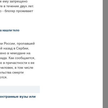
же ему запрещено
е в течение двух лет.
 - блогер проживает
а нашли тело
ки России, пропавшей
й назад в Сербии,
ено в чемодане на
рада. Как сообщается,
ю в причастности к ее
человек, в том числе
ельства смерти
ются.
ностранные вузы или