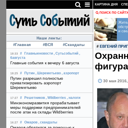
КАРТИНА ДНЯ
СПЕ
ПОИСК ПО САЙТ
Жите
обст
и све
Наши ленты:
#Главная
#ВСЯ
#Скандалы
#
ЕВГЕНИЙ ПРИ
Охранн
#
Главныеновости
, Сутьсобытий
,
18:33
6августа
Главные события к вечеру 6 августа
фигура
#
Путин
, Шереметьево
, аэропорт
18:25
Путин разрешил полностью
30 мая 2016,
приватизировать аэропорт
Шереметьево
#
Решетников
, Wildberries
, налоги
17:27
Минэкономразвития прорабатывает
меры поддержки предпринимателей
после атак на склады Wildberries
#
Омаров
, скандалы
16:27
Омаров обратился за помощью к