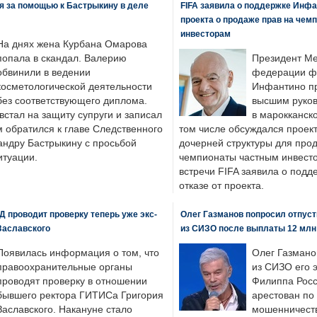
я за помощью к Бастрыкину в деле
FIFA заявила о поддержке Инфа
проекта о продаже прав на чем
инвесторам
На днях жена Курбана Омарова
попала в скандал. Валерию
Президент М
обвинили в ведении
федерации фу
косметологической деятельности
Инфантино пр
без соответствующего диплома.
высшим руков
стал на защиту супруги и записал
в марокканско
м обратился к главе Следственного
том числе обсуждался проек
андру Бастрыкину с просьбой
дочерней структуры для про
итуации.
чемпионаты частным инвесто
встречи FIFA заявила о под
отказе от проекта.
 проводит проверку теперь уже экс-
Олег Газманов попросил отпуст
Заславского
из СИЗО после выплаты 12 млн
Появилась информация о том, что
Олег Газмано
правоохранительные органы
из СИЗО его 
проводят проверку в отношении
Филиппа Росс
бывшего ректора ГИТИСа Григория
арестован по
Заславского. Накануне стало
мошенничеств