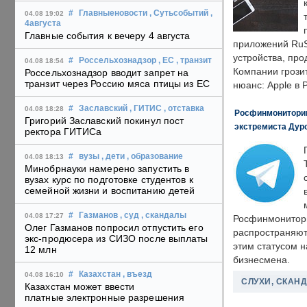
#
Главныеновости
, Сутьсобытий
,
04.08 19:02
4августа
Главные события к вечеру 4 августа
приложений RuS
устройства, пр
#
Россельхознадзор
, ЕС
, транзит
04.08 18:54
Компании грозит
Россельхознадзор вводит запрет на
транзит через Россию мяса птицы из ЕС
нюанс: Apple в 
#
Заславский
, ГИТИС
, отставка
04.08 18:28
Росфинмониторинг
Григорий Заславский покинул пост
экстремиста Дуро
ректора ГИТИСа
#
вузы
, дети
, образование
04.08 18:13
Минобрнауки намерено запустить в
вузах курс по подготовке студентов к
семейной жизни и воспитанию детей
#
Газманов
, суд
, скандалы
04.08 17:27
Росфинмонитори
Олег Газманов попросил отпустить его
распространяютс
экс-продюсера из СИЗО после выплаты
этим статусом 
12 млн
бизнесмена.
#
Казахстан
, въезд
04.08 16:10
СЛУХИ, СКАН
Казахстан может ввести
платные электронные разрешения