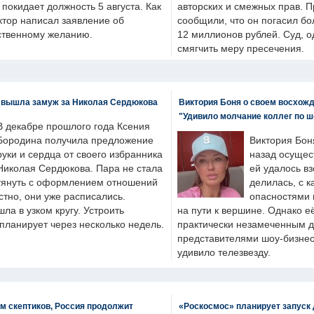
н покидает должность 5 августа. Как
авторских и смежных прав. П
ктор написал заявление об
сообщили, что он погасил бо
бственному желанию.
12 миллионов рублей. Суд, о
смягчить меру пресечения.
 вышла замуж за Николая Сердюкова
Виктория Боня о своем восхожд
"Удивило молчание коллег по ш
В декабре прошлого года Ксения
Бородина получила предложение
Виктория Бон
руки и сердца от своего избранника
назад осущес
Николая Сердюкова. Пара не стала
ей удалось вз
тянуть с оформлением отношений
делилась, с к
естно, они уже расписались.
опасностями 
а в узком кругу. Устроить
на пути к вершине. Однако е
планирует через несколько недель.
практически незамеченным 
представителями шоу-бизнес
удивило телезвезду.
м скептиков, Россия продолжит
«Роскосмос» планирует запуск 