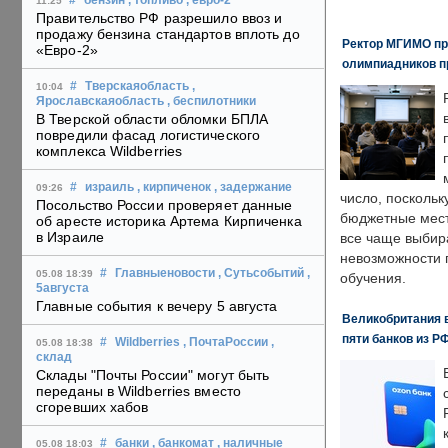
#
бензин
, топливо
, евро-2
11:25
Правительство РФ разрешило ввоз и
продажу бензина стандартов вплоть до
Ректор МГИМО пр
«Евро-2»
олимпиадников п
#
Тверскаяобласть
,
10:04
Ярославскаяобласть
, беспилотники
В Тверской области обломки БПЛА
повредили фасад логистического
комплекса Wildberries
#
израиль
, кирпиченок
, задержание
09:26
число, поскольк
Посольство России проверяет данные
бюджетные мест
об аресте историка Артема Кирпиченка
в Израиле
все чаще выбир
невозможности 
#
Главныеновости
, Сутьсобытий
,
05.08 18:39
обучения.
5августа
Главные события к вечеру 5 августа
Великобритания в
пяти банков из Р
#
Wildberries
, ПочтаРоссии
,
05.08 18:38
склад
Склады "Почты России" могут быть
переданы в Wildberries вместо
сгоревших хабов
#
банки
, банкомат
, наличные
05.08 18:03