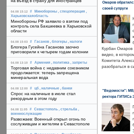
на въезд в страну для иностранцев
Омаров обратилс
своей супруги
#
Минобороны
, спецоперация
,
04.08 15:12
Харьковскаяобласть
Минобороны РФ заявило о взятии под
контроль села Бакшеевка в Харьковской
области
#
Гасанов
, блогеры
, налоги
04.08 15:03
Блогера Гусейна Гасанова заочно
Курбан Омаров в
приговорили к четырем годам колонии
видео, в которо
Комитета Алекс
#
Армения
, политика
, запреты
04.08 13:10
разобраться в с
Торговая война с недавним союзником
продолжается: теперь запрещена
минеральная вода
#
цб
, наличные
, банки
04.08 12:00
"Ведомости": МВД
Спрос на наличные в июле стал
ректора ГИТИСа 
рекордным в этом году
#
Севастополь
, стрельба
,
04.08 11:05
военнослужащие
Развожаев: Военный открыл огонь по
сослуживцам и жителям в Севастополе