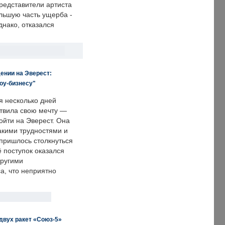
редставители артиста
льшую часть ущерба -
днако, отказался
ении на Эверест:
оу-бизнесу"
я несколько дней
твила свою мечту —
ойти на Эверест. Она
акими трудностями и
пришлось столкнуться
ё поступок оказался
другими
а, что неприятно
двух ракет «Союз-5»