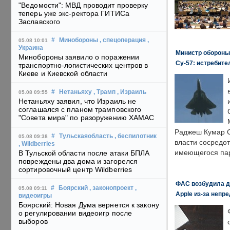
"Ведомости": МВД проводит проверку
теперь уже экс-ректора ГИТИСа
Заславского
#
Минобороны
, спецоперация
,
05.08 10:01
Украина
Министр обороны
Минобороны заявило о поражении
Су-57: истребите
транспортно-логистических центров в
Киеве и Киевской области
#
Нетаньяху
, Трамп
, Израиль
05.08 09:55
Нетаньяху заявил, что Израиль не
соглашался с планом трамповского
"Совета мира" по разоружению ХАМАС
Раджеш Кумар С
#
Тульскаяобласть
, беспилотник
05.08 09:38
власти сосредо
, Wildberries
имеющегося пар
В Тульской области после атаки БПЛА
повреждены два дома и загорелся
сортировочный центр Wildberries
ФАС возбудила д
#
Боярский
, законопроект
,
05.08 09:11
Apple из-за непр
видеоигры
Боярский: Новая Дума вернется к закону
о регулировании видеоигр после
выборов