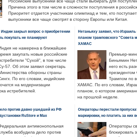
Российские выпускники все чаще стали выбирать для поступле
Причина этого в том числе в сложности поступления в российс
Приоритет отдается участникам олимпиад и тем, кто поступает 
выпускники все чаще смотрят в сторону Европы или Китая.
 Индии закрыл вопрос о приобретении
Нетаньяху заявил, что Израиль
ль покупать не планируют
планом трамповского "Совета 
ХАМАС
Индия не намерена в ближайшее
время закупать новые российские
Премьер-мин
истребители "Сухой", в том числе
Биньямин Нет
Су-57. Об этом заявил секретарь
него есть раз
Министерства обороны страны
президентом
ингх. По его словам, индийские
Трампом по в
точатся на модернизации
ХАМАС. По его словам, Изра
ка истребителей.
планом, о котором американ
на прошлой неделе.
ело против давно ушедшей из РФ
Операторы перестали пропускат
едустановки RuStore и Max
маркировки, но платить за них 
Федеральная антимонопольная
Операторы св
служба возбудила дело против
блокировать 