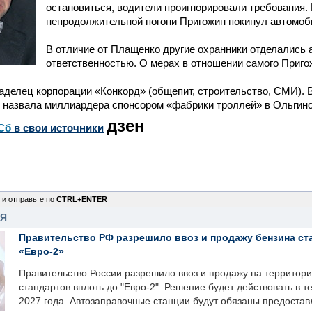
остановиться, водители проигнорировали требования.
непродолжительной погони Пригожин покинул автомоб
В отличие от Плащенко другие охранники отделались
ответственностью. О мерах в отношении самого Приго
делец корпорации «Конкорд» (общепит, строительство, СМИ). В
 назвала миллиардера спонсором «фабрики троллей» в Ольгино
дзен
Сб
в свои источники
 и отправьте по
CTRL+ENTER
НЯ
Правительство РФ разрешило ввоз и продажу бензина ст
«Евро-2»
Правительство России разрешило ввоз и продажу на территор
стандартов вплоть до "Евро-2". Решение будет действовать в т
2027 года. Автозаправочные станции будут обязаны предоста