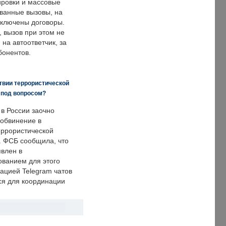
ировки и массовые
ванные вызовы, на
аключены договоры.
, вызов при этом не
на автоответчик, за
бонентов.
твии террористической
 под вопросом?
 в России заочно
обвинение в
еррористической
. ФСБ сообщила, что
явлен в
ванием для этого
ацией Telegram чатов
ся для координации