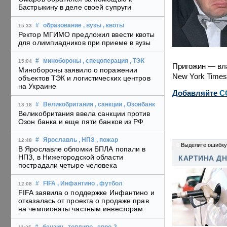
Бастрыкину в деле своей супруги
#
образование
, вузы
, квоты
15:33
Ректор МГИМО предложил ввести квоты
для олимпиадников при приеме в вузы
#
минобороны
, спецоперация
, ТЭК
15:04
Пригожин — вла
Минобороны заявило о поражении
New York Times
объектов ТЭК и логистических центров
на Украине
Добавляйте
C
#
Великобритания
, санкции
, Озонбанк
13:18
Великобритания ввела санкции против
Озон банка и еще пяти банков из РФ
#
Ярославль
, НПЗ
, пожар
12:48
0
Выделите ошибку
В Ярославле обломки БПЛА попали в
НПЗ, в Нижегородской области
КАРТИНА Д
пострадали четыре человека
#
FIFA
, Инфантино
, футбол
12:08
FIFA заявила о поддержке Инфантино и
отказалась от проекта о продаже прав
на чемпионаты частным инвесторам