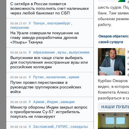
С октября в России появится
шесть судов. По
возможность пополнять счет наличными
через любой банкомат по СБП
банк. Там заяви
обычном режиме
#
Ткачук
, екатеринбург
,
05.08 17:07
работу.
покушение
На Урале совершили покушение на
Омаров обратилс
главу завода-разработчика дронов
«Упырь» Ткачука
своей супруги
#
образование
, вузы
, выпускники
05.08 16:51
Выпускники все чаще стали выбирать
для поступления иностранные вузы или
российские колледжи
#
Путин
, назначение
, армия
05.08 16:21
Курбан Омаров в
Путин провел перестановки в
видео, в которо
руководстве группировок российских
войск
Комитета Алекс
разобраться в с
#
Армия
, Индия
, авиация
05.08 13:55
НАШИ ПУБЛ
Министр обороны Индии закрыл вопрос
о приобретении Су-57: истребитель
покупать не планируют
#
Заславский
, ГИТИС
, скандалы
05.08 12:16