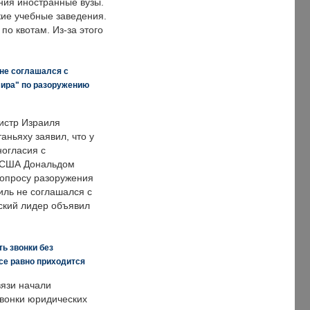
ния иностранные вузы.
кие учебные заведения.
по квотам. Из-за этого
 не соглашался с
мира" по разоружению
истр Израиля
аньяху заявил, что у
ногласия с
 США Дональдом
опросу разоружения
иль не соглашался с
ский лидер объявил
ь звонки без
все равно приходится
язи начали
звонки юридических