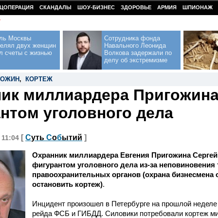
ЦОПЕРАЦИЯ
СКАНДАЛЫ
ШОУ-БИЗНЕС
ЗДОРОВЬЕ
АРМИЯ
ШПИОНАЖ
У
ль Москвы
Сотрудника фонда
релял двух женщин
Навального Леонида
л счеты с жизнью
Волкова задержали по
делу об экстремизме
ГОЖИН
,
КОРТЕЖ
ик миллиардера Пригожина
нтом уголовного дела
[
С
уть
С
о
б
ытий
]
 11:04
Охранник миллиардера Евгения Пригожина Сергей
фигурантом уголовного дела из-за неповиновения
правоохранительных органов (охрана бизнесмена 
остановить кортеж)
.
Инцидент произошел в Петербурге на прошлой неделе
рейда ФСБ и ГИБДД. Силовики потребовали кортеж м