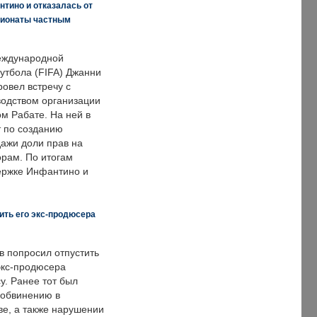
нтино и отказалась от
пионаты частным
еждународной
тбола (FIFA) Джанни
овел встречу с
одством организации
м Рабате. На ней в
т по созданию
дажи доли прав на
рам. По итогам
держке Инфантино и
ить его экс-продюсера
в попросил отпустить
экс-продюсера
у. Ранее тот был
 обвинению в
е, а также нарушении