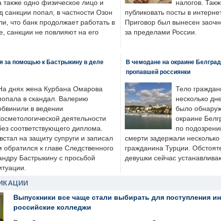
а также одно физическое лицо и
налогов. Так
д санкции попал, в частности Озон
публиковать посты в интернет
ли, что банк продолжает работать в
Приговор был вынесен заочно
, санкции не повлияют на его
за пределами России.
я за помощью к Бастрыкину в деле
В чемодане на окраине Белград
пропавшей россиянки
На днях жена Курбана Омарова
Тело граждан
попала в скандал. Валерию
несколько дне
обвинили в ведении
было обнаруж
косметологической деятельности
окраине Белг
без соответствующего диплома.
по подозрени
стал на защиту супруги и записал
смерти задержали несколько 
м обратился к главе Следственного
гражданина Турции. Обстоят
андру Бастрыкину с просьбой
девушки сейчас устанавлива
итуации.
ИКАЦИИ
Выпускники все чаще стали выбирать для поступления и
российские колледжи