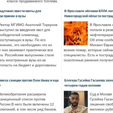
классе продаваемого топлива.
едложил ввести квоты для
В Ярославле обломки БПЛА поп
ри приеме в вузы
Нижегородской области постра
Ректор МГИМО Анатолий Торкунов
В Ярославле 
выступил за введение квот для
попали в рез
победителей олимпиад,
нефтеперера
поступающих в вузы. По его
Об этом сооб
мнению, это необходимо что их
Михаил Еврае
у они занимают практически все
возник пожар, которые сейча
а. Российские выпускники стали
специалисты. Есть и пострад
ать иностранные вузы из-за
осколочные ранения получил
попасть на бюджет и дороговизны
вела санкции против Озон банка и еще
Блогера Гусейна Гасанова заоч
Ф
четырем годам колонии
Великобритания расширила
Суд в Москве
санкционный список против
Гусейна Гаса
России.В него были включены 12
лишения своб
компаний, в том числе ряд банков,
миллион рубл