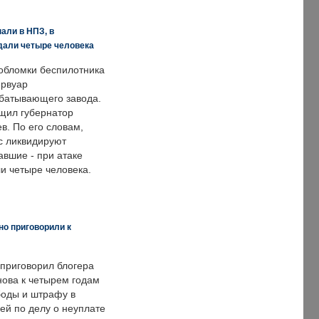
али в НПЗ, в
дали четыре человека
обломки беспилотника
ервуар
батывающего завода.
щил губернатор
в. По его словам,
с ликвидируют
авшие - при атаке
и четыре человека.
но приговорили к
 приговорил блогера
нова к четырем годам
оды и штрафу в
ей по делу о неуплате