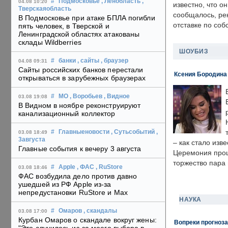
#
Подмосковье
, Ленобласть
,
04.08 10:20
известно, что о
Тверскаяобласть
сообщалось, ре
В Подмосковье при атаке БПЛА погибли
отставке по со
пять человек, в Тверской и
Ленинградской областях атакованы
склады Wildberries
ШОУБИЗ
#
банки
, сайты
, браузер
04.08 09:31
Сайты российских банков перестали
Ксения Бородина
открываться в зарубежных браузерах
#
МО
, Воробьев
, Видное
03.08 19:08
В Видном в ноябре реконструируют
канализационный коллектор
#
Главныеновости
, Сутьсобытий
,
03.08 18:49
3августа
– как стало изв
Главные события к вечеру 3 августа
Церемония прошл
торжество пара 
#
Apple
, ФАС
, RuStore
03.08 18:46
ФАС возбудила дело против давно
ушедшей из РФ Apple из-за
непредустановки RuStore и Max
НАУКА
#
Омаров
, скандалы
03.08 17:00
Курбан Омаров о скандале вокруг жены:
Вопреки прогноза