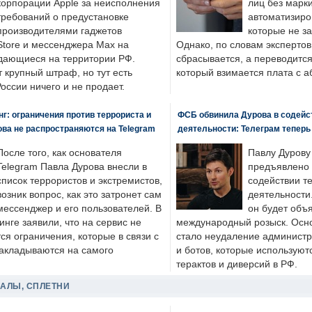
корпорации Apple за неисполнения
лиц без марк
требований о предустановке
автоматизиро
производителями гаджетов
которые не з
tore и мессенджера Max на
Однако, по словам экспертов
одающиеся на территории РФ.
сбрасывается, а переводится 
 крупный штраф, но тут есть
который взимается плата с а
России ничего и не продает.
: ограничения против террориста и
ФСБ обвинила Дурова в содейс
ва не распространяются на Telegram
деятельности: Телеграм теперь
После того, как основателя
Павлу Дурову
Telegram Павла Дурова внесли в
предъявлено 
список террористов и экстремистов,
содействии т
возник вопрос, как это затронет сам
деятельности
мессенджер и его пользователей. В
он будет объ
нге заявили, что на сервис не
международный розыск. Осно
я ограничения, которые в связи с
стало неудаление администр
накладываются на самого
и ботов, которые используют
терактов и диверсий в РФ.
ДАЛЫ, СПЛЕТНИ