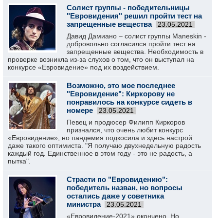
Солист группы - победительницы
"Евровидения" решил пройти тест на
запрещенные вещества
23.05.2021
Давид Дамиано – солист группы Maneskin -
добровольно согласился пройти тест на
запрещенные вещества. Необходимость в
проверке возникла из-за слухов о том, что он выступал на
конкурсе «Евровидение» под их воздействием.
Возможно, это мое последнее
"Евровидение": Киркорову не
понравилось на конкурсе сидеть в
номере
23.05.2021
Певец и продюсер Филипп Киркоров
признался, что очень любит конкурс
«Евровидение», но пандемия подкосила и здесь настрой
даже такого оптимиста. "Я получаю двухнедельную радость
каждый год. Единственное в этом году - это не радость, а
пытка".
Страсти по "Евровидению":
победитель назван, но вопросы
остались даже у советника
министра
23.05.2021
«Евровидение-2021» окончено. Но