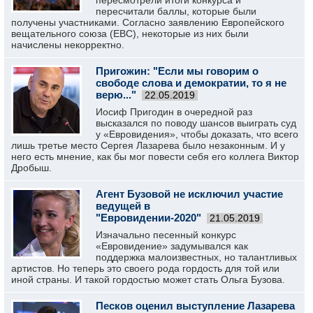
пересмотрели итоги конкурса и
пересчитали баллы, которые были
получены участниками. Согласно заявлению Европейского
вещательного союза (ЕВС), некоторые из них были
начислены некорректно.
Пригожин: "Если мы говорим о
свободе слова и демократии, то я не
верю..."
22.05.2019
Иосиф Пригодин в очередной раз
высказался по поводу шансов выиграть суд
у «Евровидения», чтобы доказать, что всего
лишь третье место Сергея Лазарева было незаконным. И у
него есть мнение, как бы мог повести себя его коллега Виктор
Дробыш.
Агент Бузовой не исключил участие
ведущей в
"Евровидении-2020"
21.05.2019
Изначально песенный конкурс
«Евровидение» задумывался как
поддержка малоизвестных, но талантливых
артистов. Но теперь это своего рода гордость для той или
иной страны. И такой гордостью может стать Ольга Бузова.
Песков оценил выступление Лазарева