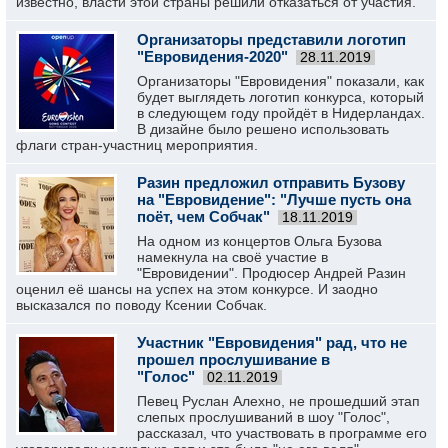
известно, власти этой страны решили отказаться от участия.
Организаторы представили логотип
"Евровидения-2020"
28.11.2019
Организаторы "Евровидения" показали, как
будет выглядеть логотип конкурса, который
в следующем году пройдёт в Нидерландах.
В дизайне было решено использовать
флаги стран-участниц мероприятия.
Разин предложил отправить Бузову
на "Евровидение": "Лучше пусть она
поёт, чем Собчак"
18.11.2019
На одном из концертов Ольга Бузова
намекнула на своё участие в
"Евровидении". Продюсер Андрей Разин
оценил её шансы на успех на этом конкурсе. И заодно
высказался по поводу Ксении Собчак.
Участник "Евровидения" рад, что не
прошел прослушивание в
"Голос"
02.11.2019
Певец Руслан Алехно, не прошедший этап
слепых прослушиваний в шоу "Голос",
рассказал, что участвовать в программе его