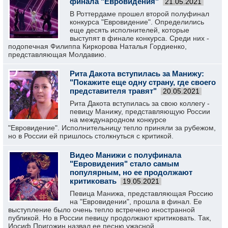
финала "Евровидения"
21.05.2021
В Роттердаме прошел второй полуфинал
конкурса "Евровидение". Определились
еще десять исполнителей, которые
выступят в финале конкурса. Среди них -
подопечная Филиппа Киркорова Наталья Гордиенко,
представляющая Молдавию.
Рита Дакота вступилась за Манижу:
"Покажите еще одну страну, где своего
представителя травят"
20.05.2021
Рита Дакота вступилась за свою коллегу -
певицу Манижу, представляющую России
на международном конкурсе
"Евровидение". Исполнительницу тепло приняли за рубежом,
но в России ей пришлось столкнуться с критикой.
Видео Манижи с полуфинала
"Евровидения" стало самым
популярным, но ее продолжают
критиковать
19.05.2021
Певица Манижа, представляющая Россию
на "Евровидении", прошла в финал. Ее
выступление было очень тепло встречено иностранной
публикой. Но в России певицу продолжают критиковать. Так,
Иосиф Пригожин назвал ее песню ужасной.