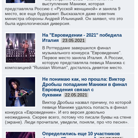
выступление Манижи, которая
представляла Россию с «Русской женщиной» и заняла 9
место, все еще будоражит. Высказался даже советник
министра обороны Андрей Ильницкий. Он заявил, что это
была идеологическая диверсия.
На "Евровидении - 2021" победила
Италия
23.05.2021
В Роттердаме завершился финал
музыкального конкурса "Евровидение".
Первое место заняла Италия. А России,
которую представляла певица Манижа с
композицией "Russian Woman", досталось девятое место.
Не понимаю как, но прошла: Виктор
Дробыш попадание Манижи в финал
Евровидения связал с
буквами
22.05.2021
Виктор Дробыш назвал причину, по которой
певице Маниже удалось попасть в финал
конкурса «Евровидение». И его версия довольно
неожиданна. Скорее всего, потому что писали буквы на стене
(экране). Люди прочитали, увидели, поняли, про что песня».
Определились еще 10 участников