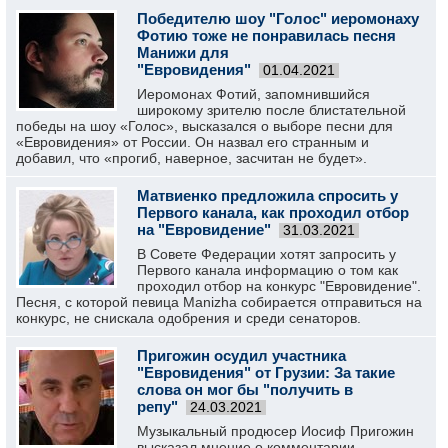
Победителю шоу "Голос" иеромонаху
Фотию тоже не понравилась песня
Манижи для
"Евровидения"
01.04.2021
Иеромонах Фотий, запомнившийся
широкому зрителю после блистательной
победы на шоу «Голос», высказался о выборе песни для
«Евровидения» от России. Он назвал его странным и
добавил, что «прогиб, наверное, засчитан не будет».
Матвиенко предложила спросить у
Первого канала, как проходил отбор
на "Евровидение"
31.03.2021
В Совете Федерации хотят запросить у
Первого канала информацию о том как
проходил отбор на конкурс "Евровидение".
Песня, с которой певица Manizha собирается отправиться на
конкурс, не снискала одобрения и среди сенаторов.
Пригожин осудил участника
"Евровидения" от Грузии: За такие
слова он мог бы "получить в
репу"
24.03.2021
Музыкальный продюсер Иосиф Пригожин
высказал мнение о комментарии