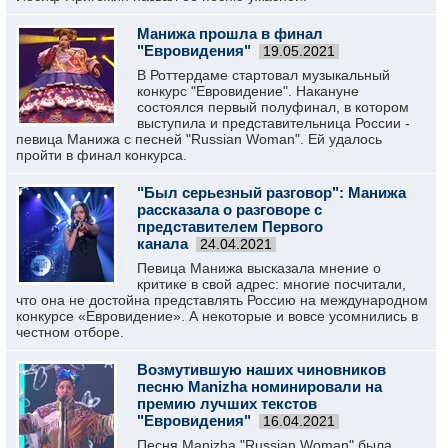
Манижа прошла в финал
"Евровидения"
19.05.2021
В Роттердаме стартовал музыкальный
конкурс "Евровидение". Накануне
состоялся первый полуфинал, в котором
выступила и представительница России -
певица Манижа с песней "Russian Woman". Ей удалось
пройти в финал конкурса.
"Был серьезный разговор": Манижа
рассказала о разговоре с
представителем Первого
канала
24.04.2021
Певица Манижа высказала мнение о
критике в свой адрес: многие посчитали,
что она не достойна представлять Россию на международном
конкурсе «Евровидение». А некоторые и вовсе усомнились в
честном отборе.
Возмутившую наших чиновников
песню Manizha номинировали на
премию лучших текстов
"Евровидения"
16.04.2021
Песня Manizha "Russian Woman" была