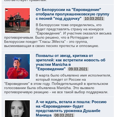
От Белоруссии на "Евровидение"
отобрали пролукашенковскую группу
с песней "под дудочку"
10.03.2021
В Белоруссии тоже определились, кто
будет представлять страну на конкурсе
"Евровидение". И участник оказался весьма
противоречивым. Было решено, что в Роттердам от
Белоруссии поедет "Гласы ЗМеста" - это группа,
высмеивающая в своих песнях протесты и оппозицию.
Похвалы от звезд, критика от
зрителей: как встретили новость об
участии Manizha в
"Евровидении"
09.03.2021
8 марта было объявлено имя исполнителя,
который поедет от России на
"Евровидение" в этом году. Победительницей в зрительском
голосовании была объявлена Manizha. Это вызвало
противоречивую реакцию - не все такой выбор поддержали.
А че ждать, встала и пошла: Россию
на «Евровидении» будет
представлять уроженка Душанбе
Маниша
08.03.2021