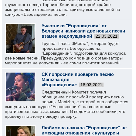
грузинского певца Торнике Кипиани, который крайне
эмоционально отреагировал на критику выставленной на
конкурс «Евровидение» песни.
Участники "Евровидения" от
Беларуси написали две новых песни
взамен недопущенной
22.03.2021
Группа "Гласы ЗМеста", которая будет
представлять Белоруссию на
"Евровидении", подготовила для конкурса
две новые песни. Предыдущую композицию организаторы
мероприятия не допустили - ее сочли политизированной.
СК попросили проверить песню
Manizha для
«Евровидения»
18.03.2021
Следственный Комитет получил
обращение с просьбой проверить песню
певицы Manizha, с которой она собирается
выступить на конкурсе "Евровидение", на возможные
противоправные высказывания. В ведомстве сообщили, что
проведут по этому поводу проверку.
Любимова назвала "Евровидение" не
имеющим отношения к культуре и