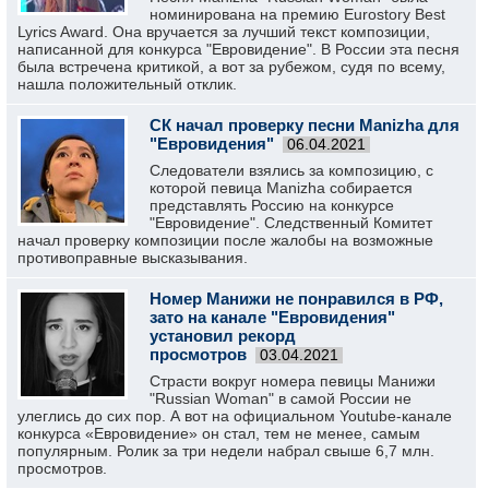
номинирована на премию Eurostory Best
Lyrics Award. Она вручается за лучший текст композиции,
написанной для конкурса "Евровидение". В России эта песня
была встречена критикой, а вот за рубежом, судя по всему,
нашла положительный отклик.
СК начал проверку песни Manizha для
"Евровидения"
06.04.2021
Следователи взялись за композицию, с
которой певица Manizha собирается
представлять Россию на конкурсе
"Евровидение". Следственный Комитет
начал проверку композиции после жалобы на возможные
противоправные высказывания.
Номер Манижи не понравился в РФ,
зато на канале "Евровидения"
установил рекорд
просмотров
03.04.2021
Страсти вокруг номера певицы Манижи
"Russian Woman" в самой России не
улеглись до сих пор. А вот на официальном Youtube-канале
конкурса «Евровидение» он стал, тем не менее, самым
популярным. Ролик за три недели набрал свыше 6,7 млн.
просмотров.