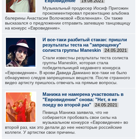
"Евровидение"
19.08.2021
Музыкальный продюсер Иосиф Пригожин
прокомментировал презентацию альбома
балерины Анастасии Волочковой «Вселенная». Он также
высказался о предложении отправить запевшую танцовщицу
на конкурс «Евровидение».
И все-таки разбитый стакан: пришли
результаты теста на "запрещенку"
солиста группы Maneskin
24.05.2021
Стали известны результаты теста солиста
группы Maneskin, которая стала
победительницей недавнего конкурса
«Евровидение». В крови Давида Дамиано все-таки не было
обнаружено следов запрещенных веществ. После странного
видео артисту пришлось отвечать на прямые вопросы.
Манижа не намерена участвовать в
"Евровидении" снова: "Нет, я не
поеду во второй раз"
24.05.2021
Певица Манижа заявила, что не
собирается пробовать свои силы на
музыкальном конкурсе «Евровидение» во
второй раз, как это делали до нее некоторые российские
коллеги. У артистки свои причины.