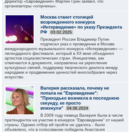
Директор «Евровидения» Мартин Грин заявил, что
организаторы «огорчены».
Москва станет столицей
возрожденного конкурса
«Интервидение» по указу Президента
РФ
03.02.2025
Президент России Владимир Путин
подписал указ о проведении в Москве
международного музыкального конкурса «Интервидение» —
легендарного фестиваля, который в XX веке объединял
артистов социалистических стран. Инициатива, как
отмечается в документе, направлена на укрепление
культурных связей, поддержку творческого диалога между
народами и продвижение ценностей многообразия через
искусство.
Валерия рассказала, почему не
попала на "Евровидение":
"Приходько возникла в последнюю
секунду, ее просто
впихнули"
04.06.2024
В 2009 году певица Валерия была в числе
претенденток на участие в конкурсе "Евровидение" от нашей
страны. Однако отбор ей пройти не удалось - было
объявлено, что в голосовании победила Анастасия