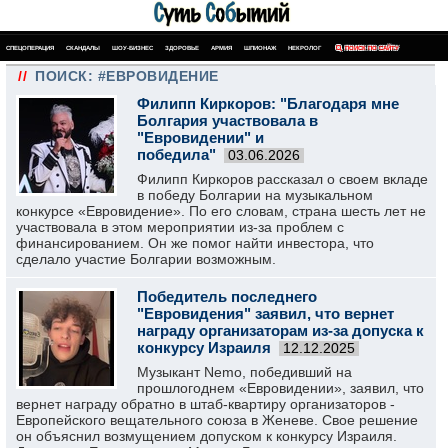
СПЕЦОПЕРАЦИЯ
СКАНДАЛЫ
ШОУ-БИЗНЕС
ЗДОРОВЬЕ
АРМИЯ
ШПИОНАЖ
НЕКРОЛОГ
ПОИСК ПО САЙТУ
//
ПОИСК: #ЕВРОВИДЕНИЕ
Филипп Киркоров: "Благодаря мне
Болгария участвовала в
"Евровидении" и
победила"
03.06.2026
Филипп Киркоров рассказал о своем вкладе
в победу Болгарии на музыкальном
конкурсе «Евровидение». По его словам, страна шесть лет не
участвовала в этом мероприятии из-за проблем с
финансированием. Он же помог найти инвестора, что
сделало участие Болгарии возможным.
Победитель последнего
"Евровидения" заявил, что вернет
награду организаторам из-за допуска к
конкурсу Израиля
12.12.2025
Музыкант Nemo, победивший на
прошлогоднем «Евровидении», заявил, что
вернет награду обратно в штаб-квартиру организаторов -
Европейского вещательного союза в Женеве. Свое решение
он объяснил возмущением допуском к конкурсу Израиля.