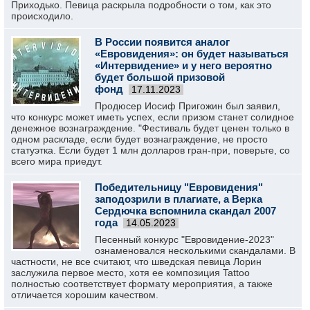
Приходько. Певица раскрыла подробности о том, как это
происходило.
В России появится аналог
«Евровидения»: он будет называться
«Интервидение» и у него вероятно
будет большой призовой
фонд
17.11.2023
Продюсер Иосиф Пригожин был заявил,
что конкурс может иметь успех, если призом станет солидное
денежное вознаграждение. "Фестиваль будет ценен только в
одном раскладе, если будет вознаграждение, не просто
статуэтка. Если будет 1 млн долларов гран-при, поверьте, со
всего мира приедут.
Победительницу "Евровидения"
заподозрили в плагиате, а Верка
Сердючка вспомнила скандал 2007
года
14.05.2023
Песенный конкурс "Евровидение-2023"
ознаменовался несколькими скандалами. В
частности, не все считают, что шведская певица Лорин
заслужила первое место, хотя ее композиция Tattoo
полностью соответствует формату мероприятия, а также
отличается хорошим качеством.