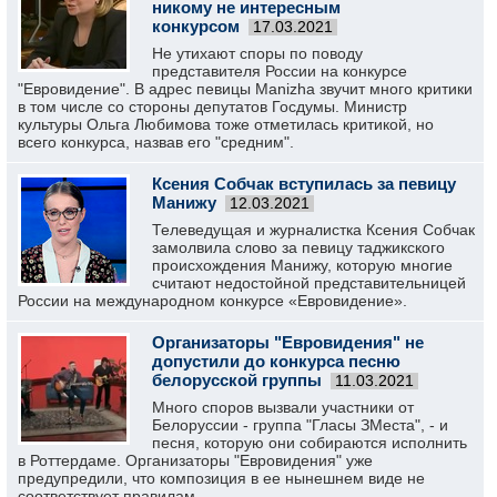
никому не интересным
конкурсом
17.03.2021
Не утихают споры по поводу
представителя России на конкурсе
"Евровидение". В адрес певицы Manizha звучит много критики
в том числе со стороны депутатов Госдумы. Министр
культуры Ольга Любимова тоже отметилась критикой, но
всего конкурса, назвав его "средним".
Ксения Собчак вступилась за певицу
Манижу
12.03.2021
Телеведущая и журналистка Ксения Собчак
замолвила слово за певицу таджикского
происхождения Манижу, которую многие
считают недостойной представительницей
России на международном конкурсе «Евровидение».
Организаторы "Евровидения" не
допустили до конкурса песню
белорусской группы
11.03.2021
Много споров вызвали участники от
Белоруссии - группа "Гласы ЗМеста", - и
песня, которую они собираются исполнить
в Роттердаме. Организаторы "Евровидения" уже
предупредили, что композиция в ее нынешнем виде не
соответствует правилам.