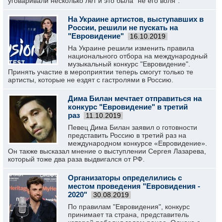
уговаривали несколько лет и это была "не его воля".
На Украине артистов, выступавших в
России, решили не пускать на
"Евровидение"
16.10.2019
На Украине решили изменить правила
национального отбора на международный
музыкальный конкурс "Евровидение".
Принять участие в мероприятии теперь смогут только те
артисты, которые не ездят с гастролями в Россию.
Дима Билан мечтает отправиться на
конкурс "Евровидение" в третий
раз
11.10.2019
Певец Дима Билан заявил о готовности
представить Россию в третий раз на
международном конкурсе «Евровидение».
Он также высказал мнение о выступлении Сергея Лазарева,
который тоже два раза выдвигался от РФ.
Организаторы определились с
местом проведения "Евровидения -
2020"
30.08.2019
По правилам "Евровидения", конкурс
принимает та страна, представитель