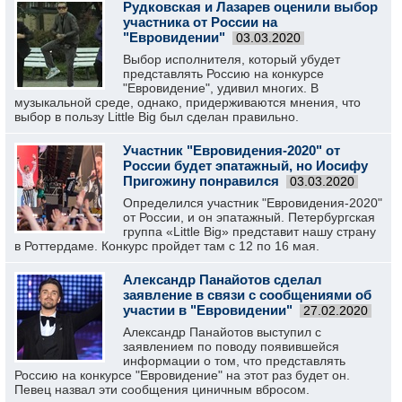
Рудковская и Лазарев оценили выбор
участника от России на
"Евровидении"
03.03.2020
Выбор исполнителя, который убудет
представлять Россию на конкурсе
"Евровидение", удивил многих. В
музыкальной среде, однако, придерживаются мнения, что
выбор в пользу Little Big был сделан правильно.
Участник "Евровидения-2020" от
России будет эпатажный, но Иосифу
Пригожину понравился
03.03.2020
Определился участник "Евровидения-2020"
от России, и он эпатажный. Петербургская
группа «Little Big» представит нашу страну
в Роттердаме. Конкурс пройдет там с 12 по 16 мая.
Александр Панайотов сделал
заявление в связи с сообщениями об
участии в "Евровидении"
27.02.2020
Александр Панайотов выступил с
заявлением по поводу появившейся
информации о том, что представлять
Россию на конкурсе "Евровидение" на этот раз будет он.
Певец назвал эти сообщения циничным вбросом.