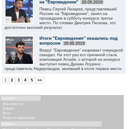
на "Евровидении"
20.05.2019
Певец Сергей Лазарев, представлявший
Россию на "Евровидении", занял на
прошедшем в субботу конкурсе третье
место. По словам Дмитрия Пескова, это
достаточно высокий результат.
Итоги "Евровидения" оказались под
вопросом
20.05.2019
Вокруг "Евровидения" назревает очередной
скандал. На этот раз его причиной стала
композиция Arcade, с которой на конкурсе
выступил певец Дункан Лоуренс -
представитель Нидерландов, занявший в итоге первое место.
1
2
3
4
5
>>
Новости
Все новости
В мире
Фото
Новости партнеров
Рубрики