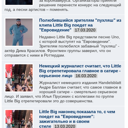
за коронавируса. Организаторы приняли
решение перенести конкурс на следующий
год, а песни артистов – поменять.
Полюбившийся зрителям "пухляш" из
клипа Little Big поедет на
"Евровидение"
17.03.2020
Недавно Little Big представили песню Uno,
с которой выступят на "Евровидении".
Зрителям полюбился забавный "пухляш" -
актёр Дима Красилов. Фронтмен группы заверил, что он
отправится с ними в Роттердам.
Немецкий журналист считает, что Little
Big отрепетировала главное в сатире -
серьезное лицо
16.03.2020
Журналист немецкого издания Handelsblatt
Андре Баллан считает, что самое главное в
хорошей сатире – смертельно серьезное
лицо. И заявил, что Илья Прусикин с коллегами по группе
Little Big отрепетировали это до совершенства.
Little Big наконец показала то, с чем
поедет на "Евровидение":
зажигательно и в своем
стиле
13.03.2020