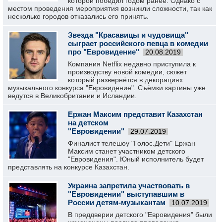
которой победил годом ранее. Однако с
местом проведения мероприятия возникли сложности, так как
несколько городов отказались его принять.
Звезда "Красавицы и чудовища"
сыграет российского певца в комедии
про "Евровидение"
20.08.2019
Компания Netflix недавно приступила к
производству новой комедии, сюжет
который развернётся в декорациях
музыкального конкурса "Евровидение". Съёмки картины уже
ведутся в Великобритании и Исландии.
Ержан Максим представит Казахстан
на детском
"Евровидении"
29.07.2019
Финалист телешоу "Голос.Дети" Ержан
Максим станет участником детского
"Евровидения". Юный исполнитель будет
представлять на конкурсе Казахстан.
Украина запретила участвовать в
"Евровидении" выступавшим в
России детям-музыкантам
10.07.2019
В преддверии детского "Евровидения" были