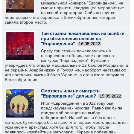
музыкальном конкурсе "Евровидение", не
сможет принять следующее мероприятие
на своей территории. Сейчас ведутся
переговоры о его переносе в Великобританию, которая
заняла второе место.
Три страны пожаловались на ошибки
при объявлении оценок на
"Евровидении"
16.05.2022
Сразу три страны пожаловались на
некорректное объявление оценок на
конкурсе "Евровидение". Румыния
утверждает, что отдала максимальные 12 баллов Молдавии, а
не Украине. Азербайджан и Грузия же, наоборот, настаивают,
что поставили высший балл Украине, а его в итоге получила
Великобритания.
Смотреть или не смотреть
"Евровидение" дальше?
15.05.2022
Итог «Евровидения» в 2022 году был
предсказуем как никогда. Равно как была
ожидаемой реакция на выбор
победителей. На сей раз и без ставок
матерых букмекеров было ясно, что первое место достанется
украинским артистам, хотя бы для того, чтобы после
появились кликбейтные заголовки: «Украина победила».