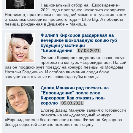
Национальный отбор на «Евровидение»
2021 года преподнес несколько сюрпризов.
Например, практически в последний момент от участия в нем
отказались фавориты прошлого года – Little Big. А победила
певица, рожденная в Душанбе – Маниша.
Филипп Киркоров раздаривал на
вечеринке шоколадную копию губ
будущей участницы
"Евровидения"
07.03.2021
Филипп Киркоров представлял свою новую
протеже на конкурс «Евровидение». На сей
раз он продюсирует поездку на конкурс певицы из Молдовы
Натальи Гордиенко. И особого внимания среди блюд
заслуживали отлитые из шоколада губы певицы.
Давид Манукян рад поехать на
"Евровидение" после слов
Киркорова: Как отказать поп-
королю
05.03.2021
Блогер Давид Манукян заявил о готовности
поехать на международный конкурс
«Евровидение» с благословения певца Филиппа Киркорова.
Звезда соцсетей активно покоряет поп-сцену.