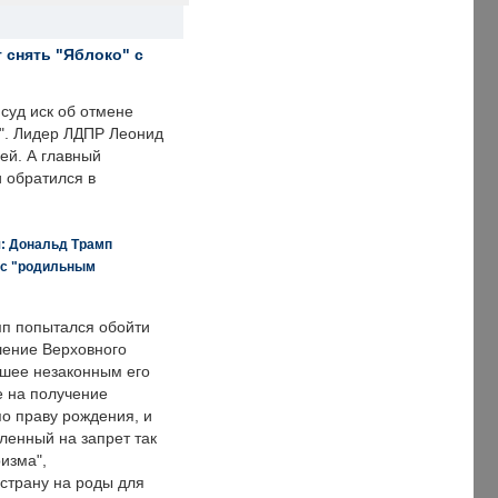
 снять "Яблоко" с
суд иск об отмене
о". Лидер ЛДПР Леонид
ей. А главный
и обратился в
я: Дональд Трамп
 с "родильным
п попытался обойти
ение Верховного
вшее незаконным его
е на получение
по праву рождения, и
ленный на запрет так
изма",
страну на роды для