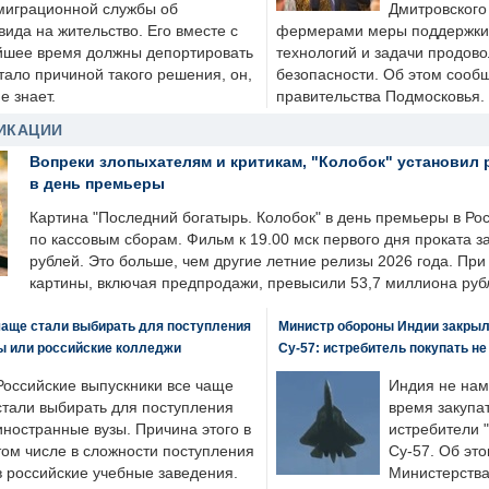
миграционной службы об
Дмитровского 
ида на жительство. Его вместе с
фермерами меры поддержки
йшее время должны депортировать
технологий и задачи продов
стало причиной такого решения, он,
безопасности. Об этом сооб
е знает.
правительства Подмосковья.
ИКАЦИИ
Вопреки злопыхателям и критикам, "Колобок" установил 
в день премьеры
Картина "Последний богатырь. Колобок" в день премьеры в Ро
по кассовым сборам. Фильм к 19.00 мск первого дня проката 
рублей. Это больше, чем другие летние релизы 2026 года. Пр
картины, включая предпродажи, превысили 53,7 миллиона руб
чаще стали выбирать для поступления
Министр обороны Индии закрыл
ы или российские колледжи
Су-57: истребитель покупать н
Российские выпускники все чаще
Индия не нам
стали выбирать для поступления
время закупа
иностранные вузы. Причина этого в
истребители "
том числе в сложности поступления
Су-57. Об это
в российские учебные заведения.
Министерства