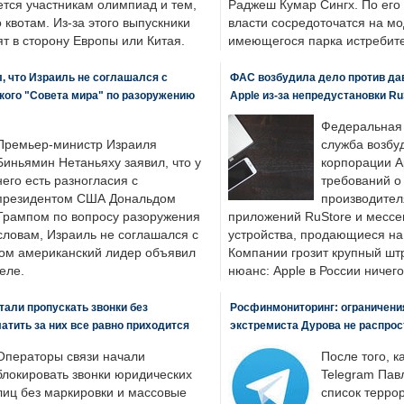
ется участникам олимпиад и тем,
Раджеш Кумар Сингх. По его
о квотам. Из-за этого выпускники
власти сосредоточатся на м
т в сторону Европы или Китая.
имеющегося парка истребит
, что Израиль не соглашался с
ФАС возбудила дело против да
кого "Совета мира" по разоружению
Apple из-за непредустановки Ru
Федеральная
Премьер-министр Израиля
служба возбу
Биньямин Нетаньяху заявил, что у
корпорации A
него есть разногласия с
требований о
президентом США Дональдом
производител
Трампом по вопросу разоружения
приложений RuStore и месс
словам, Израиль не соглашался с
устройства, продающиеся на
ром американский лидер объявил
Компании грозит крупный штр
еле.
нюанс: Apple в России ничего
али пропускать звонки без
Росфинмониторинг: ограничения
латить за них все равно приходится
экстремиста Дурова не распрос
Операторы связи начали
После того, к
блокировать звонки юридических
Telegram Пав
лиц без маркировки и массовые
список террор