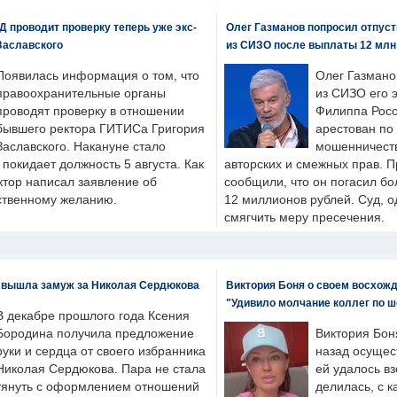
 проводит проверку теперь уже экс-
Олег Газманов попросил отпуст
Заславского
из СИЗО после выплаты 12 млн
Появилась информация о том, что
Олег Газмано
правоохранительные органы
из СИЗО его 
проводят проверку в отношении
Филиппа Росс
бывшего ректора ГИТИСа Григория
арестован по
Заславского. Накануне стало
мошенничеств
н покидает должность 5 августа. Как
авторских и смежных прав. П
ктор написал заявление об
сообщили, что он погасил бо
бственному желанию.
12 миллионов рублей. Суд, о
смягчить меру пресечения.
 вышла замуж за Николая Сердюкова
Виктория Боня о своем восхожд
"Удивило молчание коллег по ш
В декабре прошлого года Ксения
Бородина получила предложение
Виктория Бон
руки и сердца от своего избранника
назад осущес
Николая Сердюкова. Пара не стала
ей удалось вз
тянуть с оформлением отношений
делилась, с к