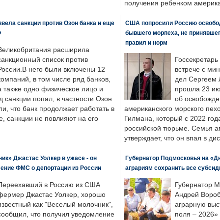
получения ребенком америка
вела санкции против Озон банка и еще
США попросили Россию освобо
Ф
бывшего морпеха, не принявшег
правил и норм
Великобритания расширила
санкционный список против
Госсекретарь
России.В него были включены 12
встрече с ми
компаний, в том числе ряд банков,
дел Сергеем 
а также одно физическое лицо и
прошла 23 ию
д санкции попал, в частности Озон
об освобожде
ли, что банк продолжает работать в
американского морского пех
, санкции не повлияют на его
Гилмана, который с 2022 год
российской тюрьме. Семья 
утверждает, что он впал в ди
к» Джастас Уолкер в ужасе - он
Губернатор Подмосковья на «Д
ение ФМС о депортации из России
аграриям сохранить все субсид
Переехавший в Россию из США
Губернатор М
фермер Джастас Уолкер, хорошо
Андрей Вороб
известный как "Веселый молочник",
аграрную выс
сообщил, что получил уведомление
поля – 2026»