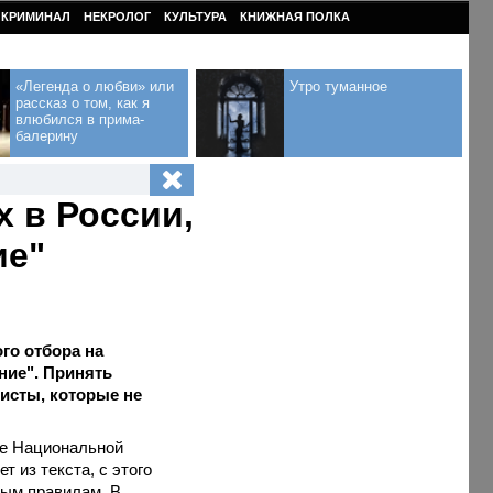
КРИМИНАЛ
НЕКРОЛОГ
КУЛЬТУРА
КНИЖНАЯ ПОЛКА
«Легенда о любви» или
Утро туманное
рассказ о том, как я
влюбился в прима-
балерину
 в России,
ие"
го отбора на
ие". Принять
тисты, которые не
те Национальной
 из текста, с этого
вым правилам. В