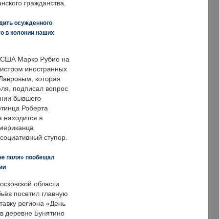
нского гражданства.
дить осужденного
о в колонии наших
 США Марко Рубио на
нистром иностранных
Лавровым, которая
ля, подписал вопрос
нии бывшего
отинца Роберта
а находится в
американца
ссоциативный ступор.
не поля» пообещал
ии
осковской области
ьёв посетил главную
тавку региона «День
 в деревне Бунятино