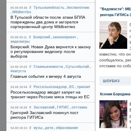
#
Тульскаяобласть
, беспилотник
05.08 09:38
"Ведомости": МВД
, Wildberries
ректора ГИТИСа 
В Тульской области после атаки БПЛА
повреждены два дома и загорелся
сортировочный центр Wildberries
#
Боярский
, законопроект
,
05.08 09:11
видеоигры
Боярский: Новая Дума вернется к закону
о регулировании видеоигр после
известно, что о
выборов
сообщалось, ре
отставке по со
#
Главныеновости
, Сутьсобытий
,
04.08 19:02
4августа
Главные события к вечеру 4 августа
ШОУБИЗ
#
Россельхознадзор
, ЕС
, транзит
04.08 18:54
Россельхознадзор вводит запрет на
Ксения Бородина
транзит через Россию мяса птицы из ЕС
#
Заславский
, ГИТИС
, отставка
04.08 18:28
Григорий Заславский покинул пост
ректора ГИТИСа
#
вузы
, дети
, образование
04.08 18:13