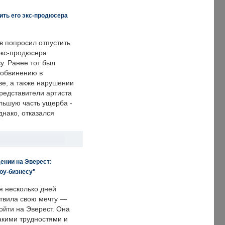
ить его экс-продюсера
в попросил отпустить
экс-продюсера
у. Ранее тот был
 обвинению в
е, а также нарушении
редставители артиста
льшую часть ущерба -
днако, отказался
ении на Эверест:
оу-бизнесу"
я несколько дней
твила свою мечту —
ойти на Эверест. Она
акими трудностями и