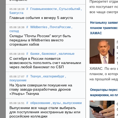
Приоритет отда
кто поступает п
#
Главныеновости
, Сутьсобытий
,
05.08 18:39
все чаще смотря
5августа
Главные события к вечеру 5 августа
Нетаньяху заявил
#
Wildberries
, ПочтаРоссии
,
05.08 18:38
планом трамповс
склад
ХАМАС
Склады "Почты России" могут быть
переданы в Wildberries вместо
сгоревших хабов
#
банки
, банкомат
, наличные
05.08 18:03
С октября в России появится
возможность пополнять счет наличными
через любой банкомат по СБП
ХАМАС. По его 
планом, о кото
#
Ткачук
, екатеринбург
,
05.08 17:07
на прошлой нед
покушение
На Урале совершили покушение на
главу завода-разработчика дронов
Операторы перест
«Упырь» Ткачука
маркировки, но п
#
образование
, вузы
, выпускники
05.08 16:51
Выпускники все чаще стали выбирать
для поступления иностранные вузы или
российские колледжи