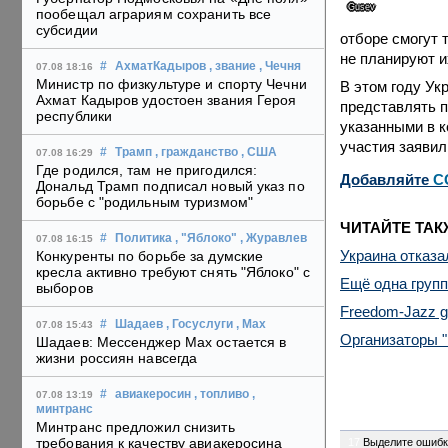
Gusev
пообещал аграриям сохранить все
субсидии
отборе смогут 
не планируют и
#
АхматКадыров
, звание
, Чечня
07.08 18:16
Министр по физкультуре и спорту Чечни
В этом году Ук
Ахмат Кадыров удостоен звания Героя
представлять п
республики
указанными в к
участия заявил
#
Трамп
, гражданство
, США
07.08 16:29
Где родился, там не пригодился:
Добавляйте
C
Дональд Трамп подписал новый указ по
борьбе с "родильным туризмом"
ЧИТАЙТЕ ТАК
#
Политика
, "Яблоко"
, Журавлев
07.08 16:15
Украина отказа
Конкуренты по борьбе за думские
кресла активно требуют снять "Яблоко" с
Ещё одна групп
выборов
Freedom-Jazz g
#
Шадаев
, Госуслуги
, Max
07.08 15:43
Организаторы 
Шадаев: Мессенджер Max остается в
жизни россиян навсегда
#
авиакеросин
, топливо
,
07.08 13:19
минтранс
Минтранс предложил снизить
требования к качеству авиакеросина
17
Выделите ошибк