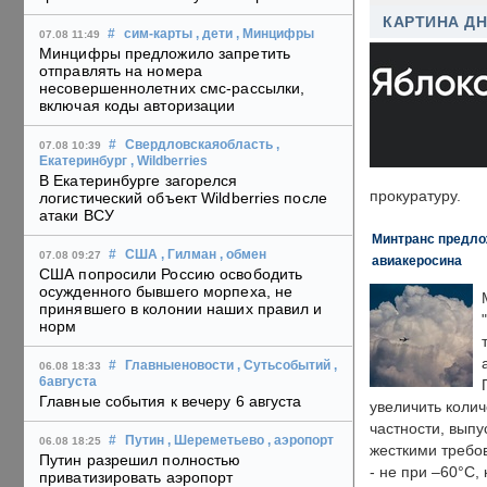
КАРТИНА Д
#
сим-карты
, дети
, Минцифры
07.08 11:49
Минцифры предложило запретить
отправлять на номера
несовершеннолетних смс-рассылки,
включая коды авторизации
#
Свердловскаяобласть
,
07.08 10:39
Екатеринбург
, Wildberries
В Екатеринбурге загорелся
прокуратуру.
логистический объект Wildberries после
атаки ВСУ
Минтранс предлож
#
США
, Гилман
, обмен
07.08 09:27
авиакеросина
США попросили Россию освободить
осужденного бывшего морпеха, не
принявшего в колонии наших правил и
норм
#
Главныеновости
, Сутьсобытий
,
06.08 18:33
6августа
Главные события к вечеру 6 августа
увеличить колич
частности, выпу
#
Путин
, Шереметьево
, аэропорт
06.08 18:25
жесткими требо
Путин разрешил полностью
- не при –60°C,
приватизировать аэропорт