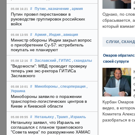
#
Путин
, назначение
, армия
05.08 16:21
Путин провел перестановки в
Однако, по слов
руководстве группировок российских
сбрасывается, а
войск
который взимает
#
Армия
, Индия
, авиация
05.08 13:55
Министр обороны Индии закрыл вопрос
СЛУХИ, СКАН
о приобретении Су-57: истребитель
покупать не планируют
Омаров обратилс
#
Заславский
, ГИТИС
, скандалы
05.08 12:16
своей супруги
"Ведомости": МВД проводит проверку
теперь уже экс-ректора ГИТИСа
Заславского
#
Минобороны
, спецоперация
,
05.08 10:01
Украина
Минобороны заявило о поражении
транспортно-логистических центров в
Курбан Омаров в
Киеве и Киевской области
видео, в которо
Комитета Алекс
#
Нетаньяху
, Трамп
, Израиль
05.08 09:55
разобраться в с
Нетаньяху заявил, что Израиль не
соглашался с планом трамповского
"Совета мира" по разоружению ХАМАС