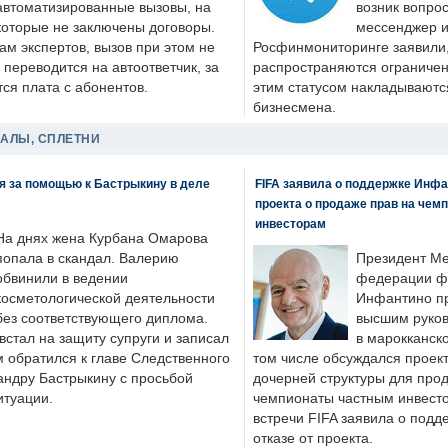
автоматизированные вызовы, на
возник вопрос
которые не заключены договоры.
мессенджер и
ам экспертов, вызов при этом не
Росфинмониторинге заявили, 
 переводится на автоответчик, за
распространяются ограничени
ся плата с абонентов.
этим статусом накладываютс
бизнесмена.
ДАЛЫ, СПЛЕТНИ
я за помощью к Бастрыкину в деле
FIFA заявила о поддержке Инфа
проекта о продаже прав на чем
инвесторам
На днях жена Курбана Омарова
попала в скандал. Валерию
Президент М
обвинили в ведении
федерации фу
косметологической деятельности
Инфантино пр
без соответствующего диплома.
высшим руков
стал на защиту супруги и записал
в марокканско
м обратился к главе Следственного
том числе обсуждался проек
андру Бастрыкину с просьбой
дочерней структуры для про
итуации.
чемпионаты частным инвесто
встречи FIFA заявила о под
отказе от проекта.