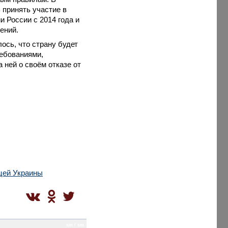
 принять участие в
и России с 2014 года и
нений.
ось, что страну будет
ребованиями,
а ней о своём отказе от
цей Украины
sm / sm