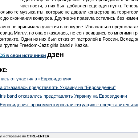
частности, в них был добавлен еще один пункт. Теперь
только те музыканты, которые не давали концертов на территори
х до окончания конкурса. Другие же правила остались без изме
раина не принимала участия в конкурсе. Изначально предполагал
евица Maruv, но она отказалась, не согласившись со многими т
онтракте. Один из них был отказ от гастролей в России. Вслед з
и группы Freedom-Jazz girls band и Kazka.
дзен
Сб
в свои источники
ЖЕ:
лась от участия в «Евровидении»
а отказалась представлять Украину на "Евровидении"
irls band отказались представлять Украину на Евровидении
"Евровидения" прокомментировали ситуацию с представительни
у и отправьте по
CTRL+ENTER