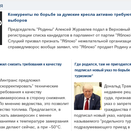
НЯ
Конкуренты по борьбе за думские кресла активно требуют
выборов
Председатель "Родины" Алексей Журавлев подал в Верховный 
регистрации списка кандидатов в парламент от партии "Яблок
Слуцкий призвал признать "Яблоко" нежелательной организаци
справедливорос вообще заявил, что "Яблоко" продает Родину 
ил снизить требования к качеству
Где родился, там не пригодилс
подписал новый указ по борьбе
туризмом"
Минтранс предложил
"скорректировать" технические
Дональд Трам
требования к качеству
недавнее реш
авиакеросина в сторону снижения.
суда, призна
По мнению ведомства, это позволит
указ о запрет
ество топлива. Предлагается, в
гражданства 
скать авиакеросин с менее
подписал новый указ, направ
ваниями к температуре замерзания
называемого "родильного тур
 как делают сейчас, а при –50°C.
подразумевающего приезд в 