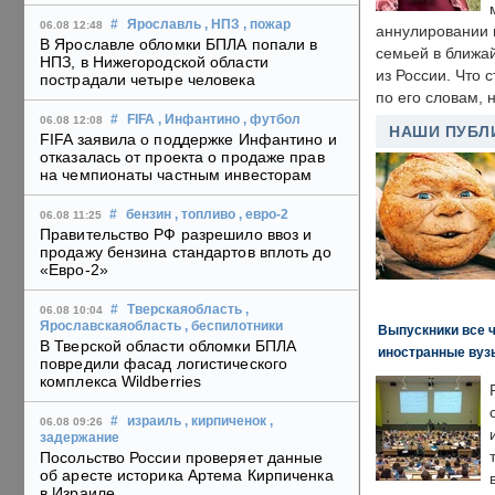
#
Ярославль
, НПЗ
, пожар
06.08 12:48
аннулировании в
В Ярославле обломки БПЛА попали в
семьей в ближа
НПЗ, в Нижегородской области
из России. Что 
пострадали четыре человека
по его словам, н
#
FIFA
, Инфантино
, футбол
06.08 12:08
НАШИ ПУБЛ
FIFA заявила о поддержке Инфантино и
отказалась от проекта о продаже прав
на чемпионаты частным инвесторам
#
бензин
, топливо
, евро-2
06.08 11:25
Правительство РФ разрешило ввоз и
продажу бензина стандартов вплоть до
«Евро-2»
#
Тверскаяобласть
,
06.08 10:04
Ярославскаяобласть
, беспилотники
Выпускники все 
В Тверской области обломки БПЛА
иностранные вуз
повредили фасад логистического
комплекса Wildberries
#
израиль
, кирпиченок
,
06.08 09:26
задержание
Посольство России проверяет данные
об аресте историка Артема Кирпиченка
в Израиле