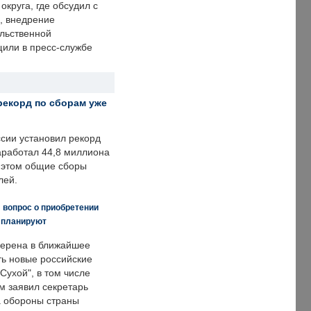
округа, где обсудил с
, внедрение
ольственной
щили в пресс-службе
рекорд по сборам уже
ссии установил рекорд
заработал 44,8 миллиона
и этом общие сборы
лей.
 вопрос о приобретении
е планируют
ерена в ближайшее
ть новые российские
Сухой", в том числе
м заявил секретарь
 обороны страны