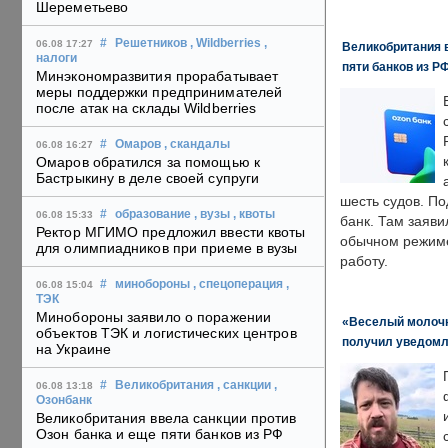
Шереметьево
#
Решетников
, Wildberries
,
06.08 17:27
Великобритания в
налоги
пяти банков из Р
Минэкономразвития прорабатывает
меры поддержки предпринимателей
после атак на склады Wildberries
#
Омаров
, скандалы
06.08 16:27
Омаров обратился за помощью к
Бастрыкину в деле своей супруги
шесть судов. По
#
образование
, вузы
, квоты
06.08 15:33
банк. Там заяви
Ректор МГИМО предложил ввести квоты
обычном режиме
для олимпиадников при приеме в вузы
работу.
#
минобороны
, спецоперация
,
06.08 15:04
ТЭК
Минобороны заявило о поражении
«Веселый молочни
объектов ТЭК и логистических центров
получил уведомл
на Украине
#
Великобритания
, санкции
,
06.08 13:18
Озонбанк
Великобритания ввела санкции против
Озон банка и еще пяти банков из РФ