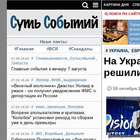
КАРТИНА ДНЯ
СПЕ
ПОИСК ПО САЙТ
Тара
фана
возм
прод
Наши ленты:
Билл
#Главная
#ВСЯ
#Скандалы
#
УКРАИНА
,
ЕВ
На Укр
#
Главныеновости
, Сутьсобытий
,
07.08 18:49
7августа
Главные события к вечеру 7 августа
решили
#
Уолкер
, ВНЖ
, выдворение
07.08 18:46
«Веселый молочник» Джастас Уолкер в
16 октября 
ужасе - он получил уведомление ФМС о
депортации из России
#
кино
, премьера
, Колобок
07.08 18:35
Вопреки злопыхателям и критикам,
"Колобок" установил рекорд по сборам
уже в день премьеры
Фото:
#
МО
, Воробьев
, Деньполя
07.08 18:29
globallookpress.com/Al
Губернатор Подмосковья на «Дне поля»