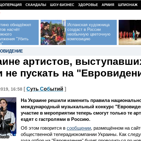
ЦОПЕРАЦИЯ
СКАНДАЛЫ
ШОУ-БИЗНЕС
ЗДОРОВЬЕ
АРМИЯ
ШПИОНАЖ
У
нтино обнадёжил
Испанская художница
тов насчёт
создаст в России
ожного
необычную цветочную
олжения "Убить
композицию
а"
РОВИДЕНИЕ
аине артистов, выступавших
 не пускать на "Евровиден
[
С
уть
С
о
б
ытий
]
2019, 16:58
На Украине решили изменить правила национально
международный музыкальный конкурс "Евровиден
участие в мероприятии теперь смогут только те ар
ездят с гастролями в Россию.
Об этом говорится в
сообщении
, размещённом на сай
общественной телерадиокомпании Украины. Как следует
eksandr
года отбор на "Евровидение" будет проводиться по но