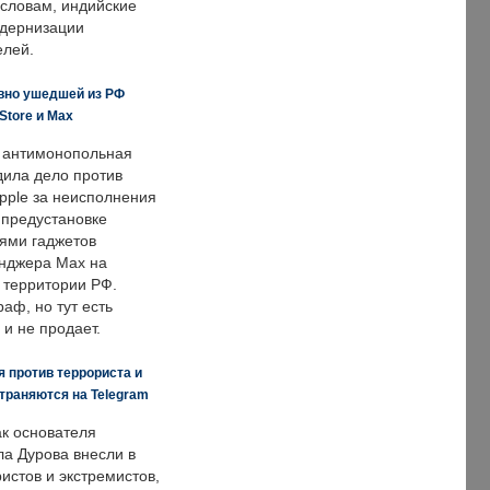
 словам, индийские
одернизации
елей.
вно ушедшей из РФ
Store и Max
 антимонопольная
дила дело против
pple за неисполнения
 предустановке
ями гаджетов
енджера Max на
 территории РФ.
аф, но тут есть
 и не продает.
 против террориста и
траняются на Telegram
ак основателя
ла Дурова внесли в
истов и экстремистов,