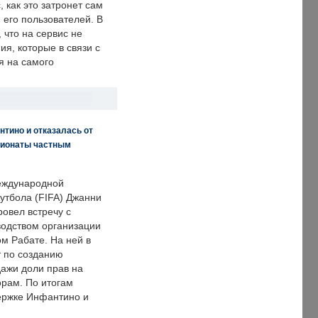
, как это затронет сам
 его пользователей. В
что на сервис не
я, которые в связи с
я на самого
нтино и отказалась от
пионаты частным
еждународной
тбола (FIFA) Джанни
овел встречу с
одством организации
м Рабате. На ней в
т по созданию
дажи доли прав на
рам. По итогам
держке Инфантино и