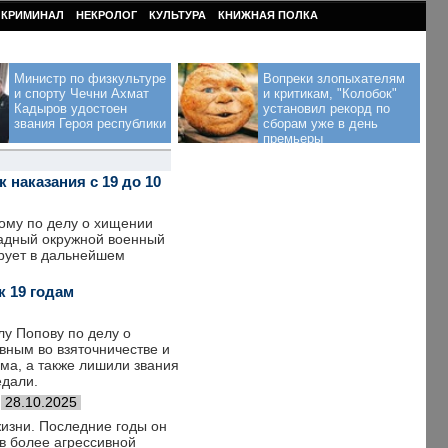
КРИМИНАЛ
НЕКРОЛОГ
КУЛЬТУРА
КНИЖНАЯ ПОЛКА
Министр по физкультуре
Вопреки злопыхателям
и спорту Чечни Ахмат
и критикам, "Колобок"
Кадыров удостоен
установил рекорд по
звания Героя республики
сборам уже в день
премьеры
наказания с 19 до 10
ому по делу о хищении
ападный окружной военный
ирует в дальнейшем
 19 годам
у Попову по делу о
вным во взяточничестве и
има, а также лишили звания
едали.
28.10.2025
жизни. Последние годы он
в более агрессивной