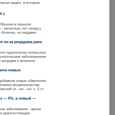
аписал видео, в котором
й с
 Мухича в сериале
- несколько лет назад у
ь болезнь, но недавно
п из-за рецидива рака
что практически полностью
кологическим заболеванием
я рецидив и возникли
вили новые
добавили новые обвинения
 Помимо мошенничества
очий (п. «в», «е» ч. 3 ст.
аз — 0%, а левый —
кое заболевание - врачи
ю и дорогостоящую