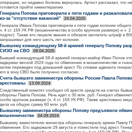
операцию, но недавно болезнь вернулась. Артист рассказал, что н
готовится пройти химиотерапию.
Генерала Попова приговорили к пяти годами и разжаловали
из-за "отсутствия вакансий"
24.04.2025
Генерала Ивана Попова приговорили к пяти годам колонии общего
ч. 4 ст. 159 УК РФ (мошенничество в особо крупном размере) и ч. 2
подлог). Также его лишили звания и обязали заплатить штраф в 80
запрашивал для него шесть лет колонии.
Бывшему командующему 58-й армией генералу Попову разр
СИЗО на СВО
09.04.2025
Бывший командующий 58-й армией генерал-майор Иван Попов отп
задержан весной 2024 года по обвинению в мошенничестве и снач
затем переведен под домашний арест. По словам адвоката генерал
его в зону СВО было получено согласие.
Счета бывшего замминистра обороны России Павла Попов
арестованы
13.09.2024
Следственный комитет сообщил об аресте средств на счетах бывш
обороны Павла Попова. Речь идет о 30 млн. руб. Генерал обвиняе
особо крупном размере (ч. 4 ст. 159 УК РФ). Также арестовано им
дела на общую сумму 60 млн. руб.
Бывшему замминистра обороны Попову предъявили обвин
мошенничестве
04.09.2024
Бывшему заместителю министра обороны генералу армии Павлу 
обвинения. Его задержали 29 августа и поместили под арест. Гене