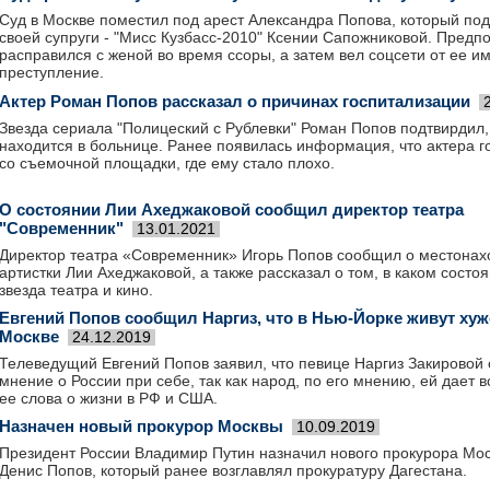
Суд в Москве поместил под арест Александра Попова, который под
своей супруги - "Мисс Кузбасс-2010" Ксении Сапожниковой. Предпо
расправился с женой во время ссоры, а затем вел соцсети от ее и
преступление.
Актер Роман Попов рассказал о причинах госпитализации
Звезда сериала "Полицеский с Рублевки" Роман Попов подтвирдил,
находится в больнице. Ранее появилась информация, что актера 
со съемочной площадки, где ему стало плохо.
О состоянии Лии Ахеджаковой сообщил директор театра
"Современник"
13.01.2021
Директор театра «Современник» Игорь Попов сообщил о местона
артистки Лии Ахеджаковой, а также рассказал о том, в каком состо
звезда театра и кино.
Евгений Попов сообщил Наргиз, что в Нью-Йорке живут хуже
Москве
24.12.2019
Телеведущий Евгений Попов заявил, что певице Наргиз Закировой
мнение о России при себе, так как народ, по его мнению, ей дает в
ее слова о жизни в РФ и США.
Назначен новый прокурор Москвы
10.09.2019
Президент России Владимир Путин назначил нового прокурора Мос
Денис Попов, который ранее возглавлял прокуратуру Дагестана.