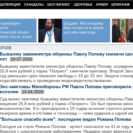
ЦОПЕРАЦИЯ
СКАНДАЛЫ
ШОУ-БИЗНЕС
ЗДОРОВЬЕ
АРМИЯ
ШПИОНАЖ
У
теринбурге
Шадаев: Мессенджер
елся
Max остается в жизни
тический объект
россиян навсегда
erries после атаки
ОПОВ
Бывшему замминистра обороны Павлу Попову снизили срок 
лет
29.07.2026
Бывшему заместителю министра обороны Павлу Попову, осужденн
25,8 млн рублей у парка "Патриот", смягчили приговор. Второй З
суд уменьшил срок лишения свободы с 19 до 10 лет. Защита план
ходатайствовать о проведении медосвидетельствования.
Экс-замглавы Минобороны РФ Павла Попова приговорили к
колонии
10.04.2026
Суд вынес приговор бывшему заместителю министра обороны Павл
хищении 25,8 млн рублей у парка «Патриот». Он был признан вино
мошенничестве. Его приговорили к 19 годам колонии строгого реж
генерала армии в отставке и госнаград — семи орденов и одной м
"Большое спасибо всем": последнее видео Романа Попова
Сегодня не стало Романа Попова - артист скончался на 41-м году 
боролся с онкологическим заболеванием. Недавно недуг вернулся 