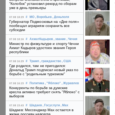
"Колобок" установил рекорд по сборам
уже в день премьеры
#
МО
, Воробьев
, Деньполя
07.08 18:29
Губернатор Подмосковья на «Дне поля»
пообещал аграриям сохранить все
субсидии
#
АхматКадыров
, звание
, Чечня
07.08 18:16
Министр по физкультуре и спорту Чечни
Ахмат Кадыров удостоен звания Героя
республики
#
Трамп
, гражданство
, США
07.08 16:29
Где родился, там не пригодился:
Дональд Трамп подписал новый указ по
борьбе с "родильным туризмом"
#
Политика
, "Яблоко"
, Журавлев
07.08 16:15
Конкуренты по борьбе за думские
кресла активно требуют снять "Яблоко" с
выборов
#
Шадаев
, Госуслуги
, Max
07.08 15:43
Шадаев: Мессенджер Max остается в
жизни россиян навсегда