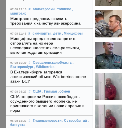
#
авиакеросин
, топливо
,
07.08 13:19
минтранс
Минтранс предложил снизить
требования к качеству авиакеросина
#
сим-карты
, дети
, Минцифры
07.08 11:49
Минцифры предложило запретить
отправлять на номера
несовершеннолетних смс-рассылки,
включая коды авторизации
#
Свердловскаяобласть
,
07.08 10:39
Екатеринбург
, Wildberries
В Екатеринбурге загорелся
логистический объект Wildberries после
атаки ВСУ
#
США
, Гилман
, обмен
07.08 09:27
США попросили Россию освободить
осужденного бывшего морпеха, не
принявшего в колонии наших правил и
норм
#
Главныеновости
, Сутьсобытий
,
06.08 18:33
6августа