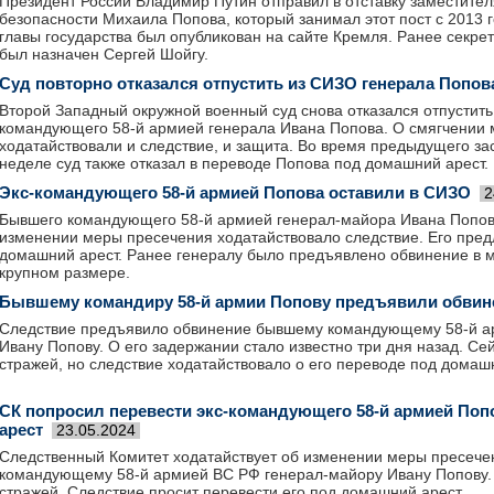
Президент России Владимир Путин отправил в отставку заместител
безопасности Михаила Попова, который занимал этот пост с 2013 
главы государства был опубликован на сайте Кремля. Ранее секре
был назначен Сергей Шойгу.
Суд повторно отказался отпустить из СИЗО генерала Попов
Второй Западный окружной военный суд снова отказался отпустить
командующего 58-й армией генерала Ивана Попова. О смягчении
ходатайствовали и следствие, и защита. Во время предыдущего з
неделе суд также отказал в переводе Попова под домашний арест.
Экс-командующего 58-й армией Попова оставили в СИЗО
2
Бывшего командующего 58-й армией генерал-майора Ивана Попов
изменении меры пресечения ходатайствовало следствие. Его пред
домашний арест. Ранее генералу было предъявлено обвинение в 
крупном размере.
Бывшему командиру 58-й армии Попову предъявили обвин
Следствие предъявило обвинение бывшему командующему 58-й а
Ивану Попову. О его задержании стало известно три дня назад. Се
стражей, но следствие ходатайствовало о его переводе под домашн
СК попросил перевести экс-командующего 58-й армией По
арест
23.05.2024
Следственный Комитет ходатайствует об изменении меры пресеч
командующему 58-й армией ВС РФ генерал-майору Ивану Попову. 
стражей. Следствие просит перевести его под домашний арест.