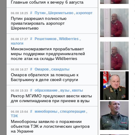
Главные события к вечеру 6 августа
#
Путин
, Шереметьево
, аэропорт
06.08 18:25
Путин разрешил полностью
приватизировать аэропорт
Шереметьево
#
Решетников
, Wildberries
,
06.08 17:27
налоги
Минэкономразвития прорабатывает
меры поддержки предпринимателей
после атак на склады Wildberries
#
Омаров
, скандалы
06.08 16:27
Омаров обратился за помощью к
Бастрыкину в деле своей супруги
#
образование
, вузы
, квоты
06.08 15:33
Ректор МГИМО предложил ввести квоты
для олимпиадников при приеме в вузы
#
минобороны
, спецоперация
,
06.08 15:04
ТЭК
Минобороны заявило о поражении
объектов ТЭК и логистических центров
на Украине