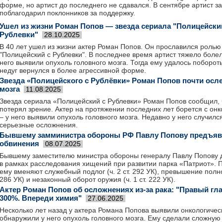
форме, но артист до последнего не сдавался. В сентябре артист з
поблагодарил поклонников за поддержку.
Ушел из жизни Роман Попов — звезда сериала "Полицейски
Рублевки"
28.10.2025
В 40 лет ушел из жизни актер Роман Попов. Он прославился ролью
"Полицейский с Рублевки". В последнее время артист тяжело болел 
него выявили опухоль головного мозга. Тогда ему удалось поборот
недуг вернулся в более агрессивной форме.
Звезда «Полицейского с Рублёвки» Роман Попов почти осле
мозга
11.08.2025
Звезда сериала «Полицейский с Рублевки» Роман Попов сообщил, 
потерял зрение. Актер на протяжении последних лет борется с он
– у него выявили опухоль головного мозга. Недавно у него случилс
серьезные осложнения.
Бывшему замминистра обороны РФ Павлу Попову предъя
обвинения
08.07.2025
Бывшему заместителю министра обороны генералу Павлу Попову 
в рамках расследования хищений при развитии парка «Патриот».
ему вменяют служебный подлог (ч. 2 ст. 292 УК), превышение полном
286 УК) и незаконный оборот оружия (ч. 1 ст. 222 УК).
Актер Роман Попов об осложнениях из-за рака: "Правый гл
300%. Впереди химия"
27.06.2025
Несколько лет назад у актера Романа Попова выявили онкологичес
обнаружили у него опухоль головного мозга. Ему сделали сложну