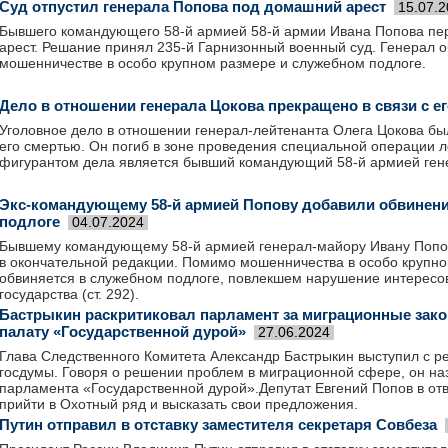
Суд отпустил генерала Попова под домашний арест
15.07.
Бывшего командующего 58-й армией 58-й армии Ивана Попова пе
арест. Решание принял 235-й Гарнизонный военный суд. Генерал о
мошенничестве в особо крупном размере и служебном подлоге.
Дело в отношении генерала Цокова прекращено в связи с е
Уголовное дело в отношении генерал-лейтенанта Олега Цокова бы
его смертью. Он погиб в зоне проведения специальной операции 
фигурантом дела является бывший командующий 58-й армией ген
Экс-командующему 58-й армией Попову добавили обвинени
подлоге
04.07.2024
Бывшему командующему 58-й армией генерал-майору Ивану Попо
в окончательной редакции. Помимо мошенничества в особо крупном
обвиняется в служебном подлоге, повлекшем нарушение интересо
государства (ст. 292).
Бастрыкин раскритиковал парламент за миграционные зак
палату «Государственной дурой»
27.06.2024
Глава Следственного Комитета Александр Бастрыкин выступил с р
госдумы. Говоря о решении проблем в миграционной сфере, он н
парламента «Государственной дурой».Депутат Евгений Попов в от
прийти в Охотный ряд и высказать свои предложения.
Путин отправил в отставку заместителя секретаря Совбеза