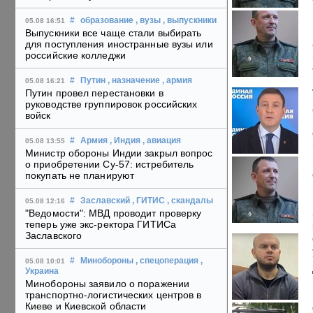
#
образование
, вузы
, выпускники
05.08 16:51
Выпускники все чаще стали выбирать
для поступления иностранные вузы или
российские колледжи
#
Путин
, назначение
, армия
05.08 16:21
Путин провел перестановки в
руководстве группировок российских
войск
#
Армия
, Индия
, авиация
05.08 13:55
Министр обороны Индии закрыл вопрос
о приобретении Су-57: истребитель
покупать не планируют
#
Заславский
, ГИТИС
, скандалы
05.08 12:16
"Ведомости": МВД проводит проверку
теперь уже экс-ректора ГИТИСа
Заславского
#
Минобороны
, спецоперация
,
05.08 10:01
Украина
Минобороны заявило о поражении
транспортно-логистических центров в
Киеве и Киевской области