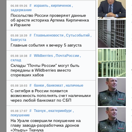
#
израиль
, кирпиченок
,
06.08 09:26
задержание
Посольство России проверяет данные
об аресте историка Артема Кирпиченка
в Израиле
#
Главныеновости
, Сутьсобытий
,
05.08 18:39
5августа
Главные события к вечеру 5 августа
#
Wildberries
, ПочтаРоссии
,
05.08 18:38
склад
Склады "Почты России" могут быть
переданы в Wildberries вместо
сгоревших хабов
#
банки
, банкомат
, наличные
05.08 18:03
С октября в России появится
возможность пополнять счет наличными
через любой банкомат по СБП
#
Ткачук
, екатеринбург
,
05.08 17:07
покушение
На Урале совершили покушение на
главу завода-разработчика дронов
«Упырь» Ткачука