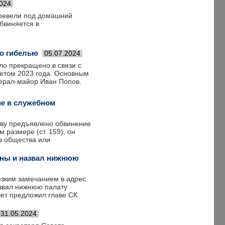
2024
ревели под домашний
бвиняется в
го гибелью
05.07.2024
ло прекращено в связи с
летом 2023 года. Основным
ерал-майор Иван Попов.
е в служебном
ву предъявлено обвинение
 размере (ст. 159), он
в общества или
оны и назвал нижнюю
езким замечанием в адрес
азвал нижнюю палату
вет предложил главе СК
31.05.2024