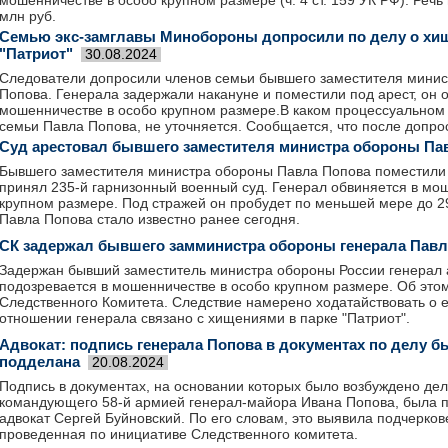
мошенничестве в особо крупном размере (ч. 4 ст. 159 УК РФ). Речь
млн руб.
Семью экс-замглавы Минобороны допросили по делу о хищ
"Патриот"
30.08.2024
Следователи допросили членов семьи бывшего заместителя минис
Попова. Генерала задержали накануне и поместили под арест, он 
мошенничестве в особо крупном размере.В каком процессуальном 
семьи Павла Попова, не уточняется. Сообщается, что после допрос
Суд арестовал бывшего заместителя министра обороны Па
Бывшего заместителя министра обороны Павла Попова поместили 
принял 235-й гарнизонный военный суд. Генерал обвиняется в мо
крупном размере. Под стражей он пробудет по меньшей мере до 2
Павла Попова стало известно ранее сегодня.
СК задержал бывшего замминистра обороны генерала Павл
Задержан бывший заместитель министра обороны России генерал 
подозревается в мошенничестве в особо крупном размере. Об это
Следственного Комитета. Следствие намерено ходатайствовать о е
отношении генерала связано с хищениями в парке "Патриот".
Адвокат: подпись генерала Попова в документах по делу б
подделана
20.08.2024
Подпись в документах, на основании которых было возбуждено дел
командующего 58-й армией генерал-майора Ивана Попова, была п
адвокат Сергей Буйновский. По его словам, это выявила подчерков
проведенная по инициативе Следственного комитета.