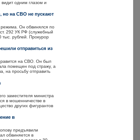
е видит одним глазом и
, но на СВО не пускают
 режима. Он обвинялся по
 ст. 292 УК РФ (служебный
0 тыс. рублей. Прокурор
ешили отправиться из
равится на СВО. Он был
ала помещен под стражу, а
а, на просьбу отправить
а
его заместителя министра
тся в мошенничестве в
ущество других фигурантов
ение в
Попову предъявили
рал обвиняется в