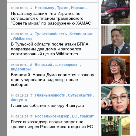
#
Нетаньяху
, Трамп
, Израиль
05.08 09:55
Нетаньяху заявил, что Израиль не
соглашался с планом трамповского
"Совета мира" по разоружению ХАМАС
#
Тульскаяобласть
, беспилотник
05.08 09:38
, Wildberries
В Тульской области после атаки БПЛА
повреждены два дома и загорелся
сортировочный центр Wildberries
#
Боярский
, законопроект
,
05.08 09:11
видеоигры
Боярский: Новая Дума вернется к закону
о регулировании видеоигр после
выборов
#
Главныеновости
, Сутьсобытий
,
04.08 19:02
4августа
Главные события к вечеру 4 августа
#
Россельхознадзор
, ЕС
, транзит
04.08 18:54
Россельхознадзор вводит запрет на
транзит через Россию мяса птицы из ЕС