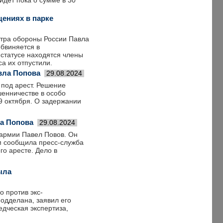
 идет пока о сумме в 30
ениях в парке
тра обороны России Павла
обвиняется в
статусе находятся члены
а их отпустили.
вла Попова
29.08.2024
под арест. Решение
шенничестве в особо
9 октября. О задержании
а Попова
29.08.2024
армии Павел Повов. Он
м сообщила пресс-служба
го аресте. Дело в
ыла
о против экс-
одделана, заявил его
едческая экспертиза,