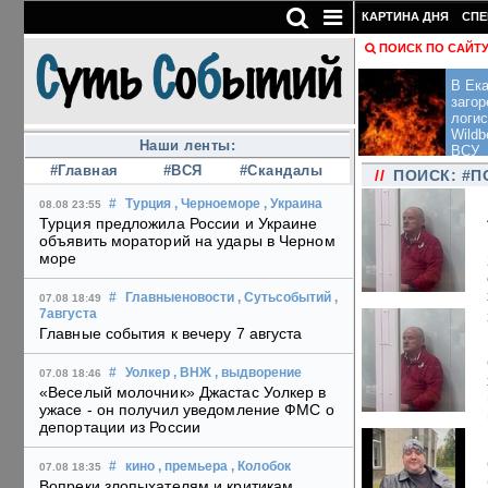
КАРТИНА ДНЯ
СПЕ
ПОИСК ПО САЙТ
В Ека
загор
логис
Wildb
Наши ленты:
ВСУ
#Главная
#ВСЯ
#Скандалы
//
ПОИСК: #П
#
Турция
, Черноеморе
, Украина
08.08 23:55
Турция предложила России и Украине
объявить мораторий на удары в Черном
море
#
Главныеновости
, Сутьсобытий
,
07.08 18:49
7августа
Главные события к вечеру 7 августа
#
Уолкер
, ВНЖ
, выдворение
07.08 18:46
«Веселый молочник» Джастас Уолкер в
ужасе - он получил уведомление ФМС о
депортации из России
#
кино
, премьера
, Колобок
07.08 18:35
Вопреки злопыхателям и критикам,