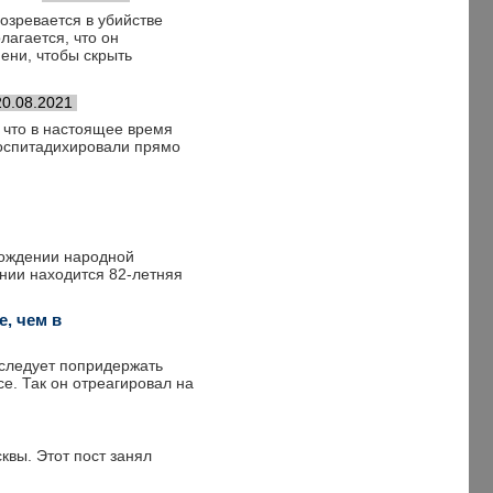
озревается в убийстве
лагается, что он
мени, чтобы скрыть
20.08.2021
 что в настоящее время
госпитадихировали прямо
хождении народной
янии находится 82-летняя
, чем в
 следует попридержать
се. Так он отреагировал на
квы. Этот пост занял