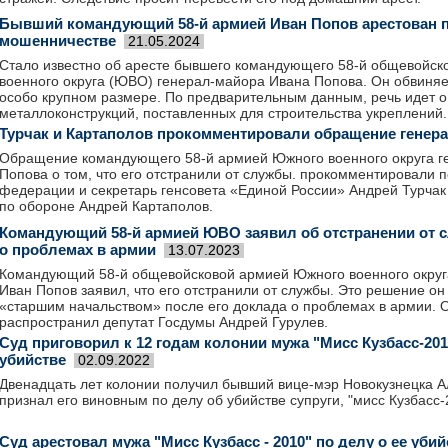
Бывший командующий 58-й армией Иван Попов арестован п
мошенничестве
21.05.2024
Стало известно об аресте бывшего командующего 58-й общевойс
военного округа (ЮВО) генерал-майора Ивана Попова. Он обвиняе
особо крупном размере. По предварительным данным, речь идет 
металлоконструкций, поставленных для строительства укреплений.
Турчак и Картаполов прокомментировали обращение генер
Обращение командующего 58-й армией Южного военного округа г
Попова о том, что его отстранили от службы. прокомментировали 
федерации и секретарь генсовета «Единой России» Андрей Турчак
по обороне Андрей Картаполов.
Командующий 58-й армией ЮВО заявил об отстранении от 
о проблемах в армии
13.07.2023
Командующий 58-й общевойсковой армией Южного военного округ
Иван Попов заявил, что его отстранили от службы. Это решение о
«старшим начальством» после его доклада о проблемах в армии.
распространил депутат Госдумы Андрей Гурулев.
Суд приговорил к 12 годам колонии мужа "Мисс Кузбасс-2010
убийстве
02.09.2022
Двенадцать лет колонии получил бывший вице-мэр Новокузнецка А
признал его виновным по делу об убийстве супруги, "мисс Кузбасс
Суд арестовал мужа "Мисс Кузбасс - 2010" по делу о ее убий