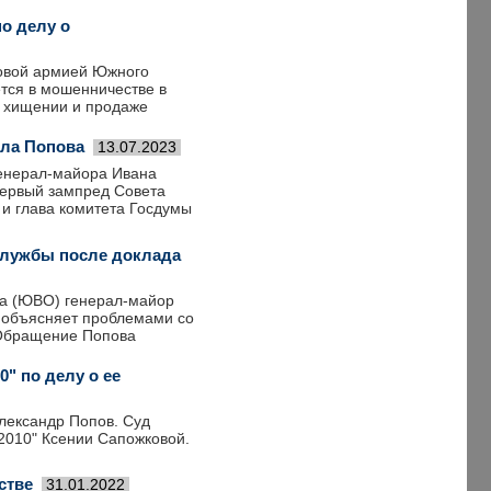
о делу о
ковой армией Южного
тся в мошенничестве в
о хищении и продаже
ала Попова
13.07.2023
енерал-майора Ивана
первый зампред Совета
 и глава комитета Госдумы
службы после доклада
а (ЮВО) генерал-майор
н объясняет проблемами со
 Обращение Попова
" по делу о ее
лександр Попов. Суд
-2010" Ксении Сапожковой.
стве
31.01.2022