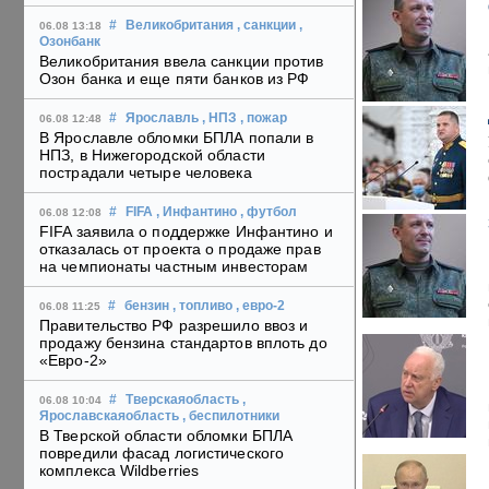
#
Великобритания
, санкции
,
06.08 13:18
Озонбанк
Великобритания ввела санкции против
Озон банка и еще пяти банков из РФ
#
Ярославль
, НПЗ
, пожар
06.08 12:48
В Ярославле обломки БПЛА попали в
НПЗ, в Нижегородской области
пострадали четыре человека
#
FIFA
, Инфантино
, футбол
06.08 12:08
FIFA заявила о поддержке Инфантино и
отказалась от проекта о продаже прав
на чемпионаты частным инвесторам
#
бензин
, топливо
, евро-2
06.08 11:25
Правительство РФ разрешило ввоз и
продажу бензина стандартов вплоть до
«Евро-2»
#
Тверскаяобласть
,
06.08 10:04
Ярославскаяобласть
, беспилотники
В Тверской области обломки БПЛА
повредили фасад логистического
комплекса Wildberries