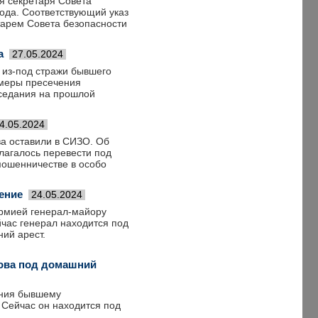
я секретаря Совета
года. Соответствующий указ
тарем Совета безопасности
а
27.05.2024
 из-под стражи бывшего
 меры пресечения
аседания на прошлой
4.05.2024
а оставили в СИЗО. Об
лагалось перевести под
мошенничестве в особо
ение
24.05.2024
рмией генерал-майору
йчас генерал находится под
ий арест.
пова под домашний
ения бывшему
Сейчас он находится под