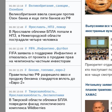
#
Великобритания
, санкции
,
06.08 13:18
Озонбанк
Великобритания ввела санкции против
Озон банка и еще пяти банков из РФ
Выпускники все 
#
Ярославль
, НПЗ
, пожар
06.08 12:48
иностранные вуз
В Ярославле обломки БПЛА попали в
НПЗ, в Нижегородской области
пострадали четыре человека
#
FIFA
, Инфантино
, футбол
06.08 12:08
FIFA заявила о поддержке Инфантино и
отказалась от проекта о продаже прав
на чемпионаты частным инвесторам
Приоритет отда
кто поступает п
#
бензин
, топливо
, евро-2
06.08 11:25
Правительство РФ разрешило ввоз и
все чаще смотря
продажу бензина стандартов вплоть до
«Евро-2»
Нетаньяху заявил
планом трамповс
#
Тверскаяобласть
,
06.08 10:04
ХАМАС
Ярославскаяобласть
, беспилотники
В Тверской области обломки БПЛА
повредили фасад логистического
комплекса Wildberries