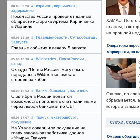
#
израиль
, кирпиченок
,
06.08 09:26
задержание
Посольство России проверяет данные
ХАМАС. По его 
об аресте историка Артема Кирпиченка
в Израиле
планом, о кото
на прошлой нед
#
Главныеновости
, Сутьсобытий
,
05.08 18:39
5августа
Операторы перест
Главные события к вечеру 5 августа
маркировки, но п
#
Wildberries
, ПочтаРоссии
,
05.08 18:38
склад
Склады "Почты России" могут быть
переданы в Wildberries вместо
сгоревших хабов
#
банки
, банкомат
, наличные
05.08 18:03
Однако, по слов
С октября в России появится
сбрасывается, а
возможность пополнять счет наличными
через любой банкомат по СБП
который взимает
#
Ткачук
, екатеринбург
,
05.08 17:07
СЛУХИ, СКАН
покушение
На Урале совершили покушение на
главу завода-разработчика дронов
Омаров обратилс
«Упырь» Ткачука