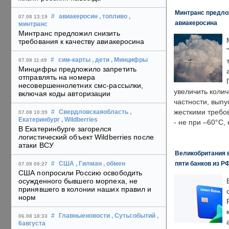
Минтранс предлож
#
авиакеросин
, топливо
,
07.08 13:19
авиакеросина
минтранс
Минтранс предложил снизить
требования к качеству авиакеросина
#
сим-карты
, дети
, Минцифры
07.08 11:49
Минцифры предложило запретить
отправлять на номера
несовершеннолетних смс-рассылки,
увеличить колич
включая коды авторизации
частности, выпу
жесткими требо
#
Свердловскаяобласть
,
07.08 10:39
Екатеринбург
, Wildberries
- не при –60°C,
В Екатеринбурге загорелся
логистический объект Wildberries после
атаки ВСУ
Великобритания в
пяти банков из Р
#
США
, Гилман
, обмен
07.08 09:27
США попросили Россию освободить
осужденного бывшего морпеха, не
принявшего в колонии наших правил и
норм
#
Главныеновости
, Сутьсобытий
,
06.08 18:33
6августа