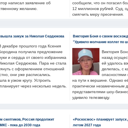
ктор написал заявление об
сообщили, что он погасил бо
бственному желанию.
12 миллионов рублей. Суд, о
смягчить меру пресечения.
 вышла замуж за Николая Сердюкова
Виктория Боня о своем восхожд
"Удивило молчание коллег по ш
В декабре прошлого года Ксения
Бородина получила предложение
Виктория Бон
руки и сердца от своего избранника
назад осущес
Николая Сердюкова. Пара не стала
ей удалось вз
тянуть с оформлением отношений
делилась, с к
естно, они уже расписались.
опасностями 
а в узком кругу. Устроить
на пути к вершине. Однако е
планирует через несколько недель.
практически незамеченным 
представителями шоу-бизнес
удивило телезвезду.
м скептиков, Россия продолжит
«Роскосмос» планирует запуск 
МКС - пока до 2030 года
летом 2027 года