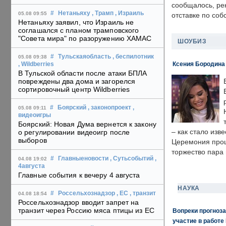
сообщалось, ре
#
Нетаньяху
, Трамп
, Израиль
05.08 09:55
отставке по со
Нетаньяху заявил, что Израиль не
соглашался с планом трамповского
"Совета мира" по разоружению ХАМАС
ШОУБИЗ
#
Тульскаяобласть
, беспилотник
05.08 09:38
Ксения Бородина
, Wildberries
В Тульской области после атаки БПЛА
повреждены два дома и загорелся
сортировочный центр Wildberries
#
Боярский
, законопроект
,
05.08 09:11
видеоигры
Боярский: Новая Дума вернется к закону
– как стало изв
о регулировании видеоигр после
выборов
Церемония прошл
торжество пара 
#
Главныеновости
, Сутьсобытий
,
04.08 19:02
4августа
Главные события к вечеру 4 августа
НАУКА
#
Россельхознадзор
, ЕС
, транзит
04.08 18:54
Россельхознадзор вводит запрет на
транзит через Россию мяса птицы из ЕС
Вопреки прогноза
участие в работе 