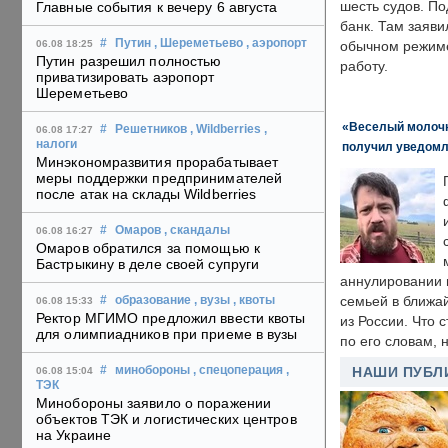
шесть судов. По
Главные события к вечеру 6 августа
банк. Там заяви
#
Путин
, Шереметьево
, аэропорт
06.08 18:25
обычном режиме
Путин разрешил полностью
работу.
приватизировать аэропорт
Шереметьево
«Веселый молочни
#
Решетников
, Wildberries
,
06.08 17:27
налоги
получил уведомл
Минэкономразвития прорабатывает
меры поддержки предпринимателей
после атак на склады Wildberries
#
Омаров
, скандалы
06.08 16:27
Омаров обратился за помощью к
Бастрыкину в деле своей супруги
аннулировании в
семьей в ближа
#
образование
, вузы
, квоты
06.08 15:33
Ректор МГИМО предложил ввести квоты
из России. Что 
для олимпиадников при приеме в вузы
по его словам, н
#
минобороны
, спецоперация
,
НАШИ ПУБЛ
06.08 15:04
ТЭК
Минобороны заявило о поражении
объектов ТЭК и логистических центров
на Украине