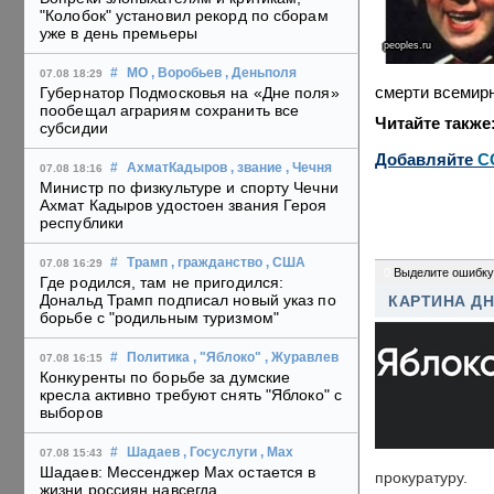
"Колобок" установил рекорд по сборам
уже в день премьеры
peoples.ru
#
МО
, Воробьев
, Деньполя
07.08 18:29
смерти всемирн
Губернатор Подмосковья на «Дне поля»
пообещал аграриям сохранить все
Читайте также
субсидии
Добавляйте
C
#
АхматКадыров
, звание
, Чечня
07.08 18:16
Министр по физкультуре и спорту Чечни
Ахмат Кадыров удостоен звания Героя
республики
#
Трамп
, гражданство
, США
07.08 16:29
0
Выделите ошибку
Где родился, там не пригодился:
Дональд Трамп подписал новый указ по
КАРТИНА Д
борьбе с "родильным туризмом"
#
Политика
, "Яблоко"
, Журавлев
07.08 16:15
Конкуренты по борьбе за думские
кресла активно требуют снять "Яблоко" с
выборов
#
Шадаев
, Госуслуги
, Max
07.08 15:43
Шадаев: Мессенджер Max остается в
прокуратуру.
жизни россиян навсегда