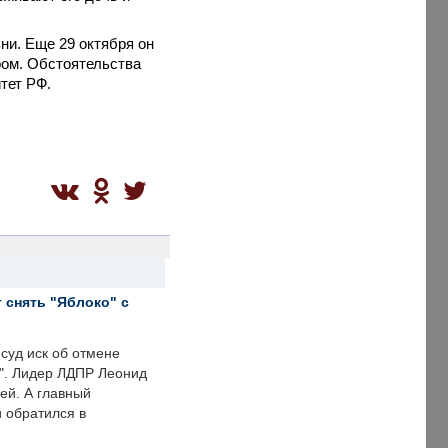
ни. Еще 29 октября он
ром. Обстоятельства
тет РФ.
 снять "Яблоко" с
суд иск об отмене
о". Лидер ЛДПР Леонид
ей. А главный
и обратился в