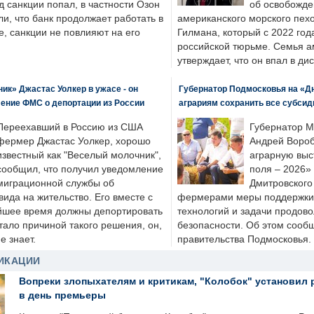
д санкции попал, в частности Озон
об освобожде
ли, что банк продолжает работать в
американского морского пех
, санкции не повлияют на его
Гилмана, который с 2022 год
российской тюрьме. Семья 
утверждает, что он впал в ди
к» Джастас Уолкер в ужасе - он
Губернатор Подмосковья на «Д
ение ФМС о депортации из России
аграриям сохранить все субсид
Переехавший в Россию из США
Губернатор М
фермер Джастас Уолкер, хорошо
Андрей Вороб
известный как "Веселый молочник",
аграрную выс
сообщил, что получил уведомление
поля – 2026»
миграционной службы об
Дмитровского 
ида на жительство. Его вместе с
фермерами меры поддержки
йшее время должны депортировать
технологий и задачи продов
стало причиной такого решения, он,
безопасности. Об этом сооб
е знает.
правительства Подмосковья.
ИКАЦИИ
Вопреки злопыхателям и критикам, "Колобок" установил 
в день премьеры