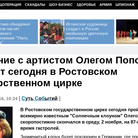
ЦОПЕРАЦИЯ
СКАНДАЛЫ
ШОУ-БИЗНЕС
ЗДОРОВЬЕ
АРМИЯ
ШПИОНАЖ
У
нтино обнадёжил
Испанская художница
тов насчёт
создаст в России
ожного
необычную цветочную
олжения "Убить
композицию
а"
ие с артистом Олегом По
т сегодня в Ростовском
рственном цирке
[
С
уть
С
о
б
ытий
]
16, 10:24
В Ростовском государственном цирке сегодня про
всемирно известным "Солнечным клоуном" Олего
скоропостижно скончался в среду, 2 ноября, на 87-
время гастролей.
Знаменитый клоун будет похоронен в Германии, где пр