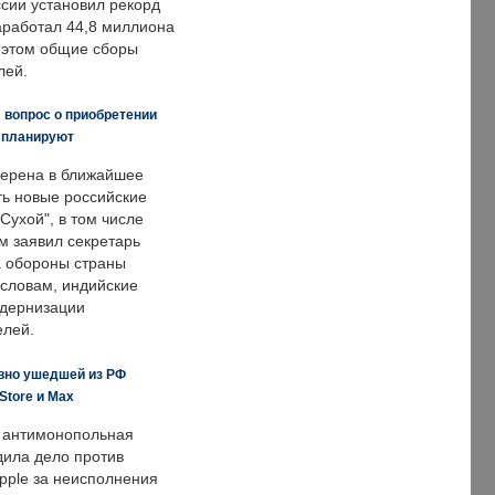
ссии установил рекорд
заработал 44,8 миллиона
и этом общие сборы
лей.
 вопрос о приобретении
е планируют
ерена в ближайшее
ть новые российские
Сухой", в том числе
м заявил секретарь
 обороны страны
 словам, индийские
одернизации
елей.
вно ушедшей из РФ
Store и Max
 антимонопольная
дила дело против
pple за неисполнения