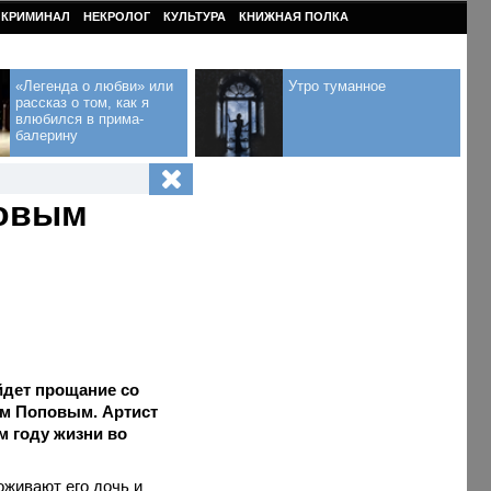
КРИМИНАЛ
НЕКРОЛОГ
КУЛЬТУРА
КНИЖНАЯ ПОЛКА
«Легенда о любви» или
Утро туманное
рассказ о том, как я
влюбился в прима-
балерину
повым
йдет прощание со
м Поповым. Артист
м году жизни во
оживают его дочь и