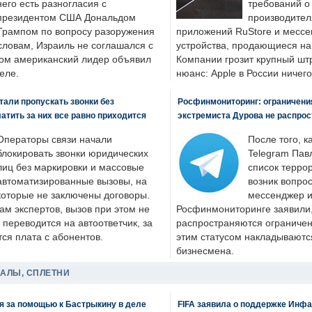
него есть разногласия с
требований о
президентом США Дональдом
производител
Трампом по вопросу разоружения
приложений RuStore и месс
словам, Израиль не соглашался с
устройства, продающиеся на
ром американский лидер объявил
Компании грозит крупный штр
еле.
нюанс: Apple в России ничего
али пропускать звонки без
Росфинмониторинг: ограничения
латить за них все равно приходится
экстремиста Дурова не распрос
Операторы связи начали
После того, к
блокировать звонки юридических
Telegram Пав
лиц без маркировки и массовые
список террор
автоматизированные вызовы, на
возник вопрос
которые не заключены договоры.
мессенджер и
ам экспертов, вызов при этом не
Росфинмониторинге заявили, 
 переводится на автоответчик, за
распространяются ограничени
ся плата с абонентов.
этим статусом накладываютс
бизнесмена.
ДАЛЫ, СПЛЕТНИ
я за помощью к Бастрыкину в деле
FIFA заявила о поддержке Инфа