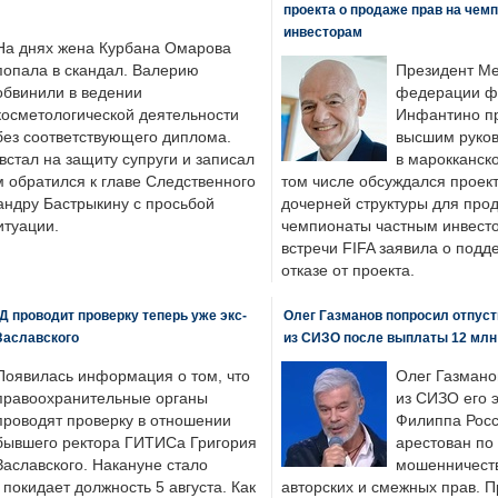
проекта о продаже прав на чем
инвесторам
На днях жена Курбана Омарова
попала в скандал. Валерию
Президент М
обвинили в ведении
федерации фу
косметологической деятельности
Инфантино пр
без соответствующего диплома.
высшим руков
стал на защиту супруги и записал
в марокканско
м обратился к главе Следственного
том числе обсуждался проек
андру Бастрыкину с просьбой
дочерней структуры для про
итуации.
чемпионаты частным инвесто
встречи FIFA заявила о под
отказе от проекта.
 проводит проверку теперь уже экс-
Олег Газманов попросил отпуст
Заславского
из СИЗО после выплаты 12 млн
Появилась информация о том, что
Олег Газмано
правоохранительные органы
из СИЗО его 
проводят проверку в отношении
Филиппа Росс
бывшего ректора ГИТИСа Григория
арестован по
Заславского. Накануне стало
мошенничеств
н покидает должность 5 августа. Как
авторских и смежных прав. П