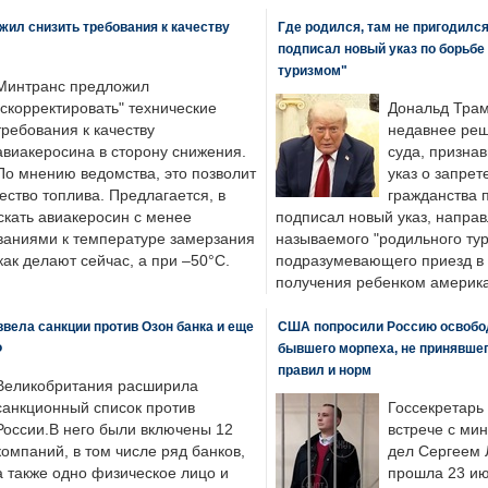
ил снизить требования к качеству
Где родился, там не пригодилс
подписал новый указ по борьбе
туризмом"
Минтранс предложил
"скорректировать" технические
Дональд Трам
требования к качеству
недавнее реш
авиакеросина в сторону снижения.
суда, призна
По мнению ведомства, это позволит
указ о запрет
ество топлива. Предлагается, в
гражданства 
скать авиакеросин с менее
подписал новый указ, направ
ваниями к температуре замерзания
называемого "родильного тур
 как делают сейчас, а при –50°C.
подразумевающего приезд в 
получения ребенком америка
вела санкции против Озон банка и еще
США попросили Россию освобо
Ф
бывшего морпеха, не принявшег
правил и норм
Великобритания расширила
санкционный список против
Госсекретарь
России.В него были включены 12
встрече с ми
компаний, в том числе ряд банков,
дел Сергеем 
а также одно физическое лицо и
прошла 23 ию