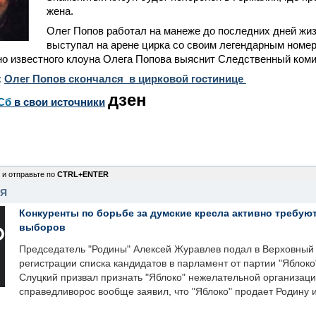
жена.
Олег Попов работал на манеже до последних дней жиз
выступал на арене цирка со своим легендарным номе
о известного клоуна Олега Попова выяснит Следственный коми
:
Олег Попов скончался в цирковой гостинице
дзен
Сб
в свои источники
 и отправьте по
CTRL+ENTER
НЯ
Конкуренты по борьбе за думские кресла активно требуют
выборов
Председатель "Родины" Алексей Журавлев подал в Верховный 
регистрации списка кандидатов в парламент от партии "Яблок
Слуцкий призвал признать "Яблоко" нежелательной организаци
справедливорос вообще заявил, что "Яблоко" продает Родину 