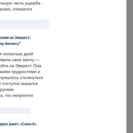
льшую часть ущерба -
днако, отказался
ении на Эверест:
оу-бизнесу"
я несколько дней
твила свою мечту —
ойти на Эверест. Она
акими трудностями и
пришлось столкнуться
ё поступок оказался
другими
а, что неприятно
двух ракет «Союз-5»