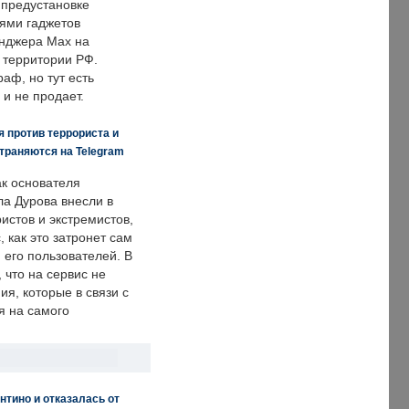
 предустановке
ями гаджетов
енджера Max на
 территории РФ.
аф, но тут есть
 и не продает.
 против террориста и
траняются на Telegram
ак основателя
ла Дурова внесли в
истов и экстремистов,
, как это затронет сам
 его пользователей. В
что на сервис не
я, которые в связи с
я на самого
нтино и отказалась от