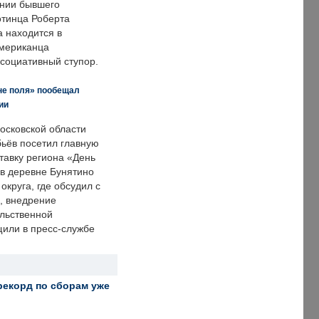
нии бывшего
отинца Роберта
а находится в
американца
ссоциативный ступор.
не поля» пообещал
ии
осковской области
ьёв посетил главную
тавку региона «День
 в деревне Бунятино
округа, где обсудил с
, внедрение
ольственной
щили в пресс-службе
рекорд по сборам уже