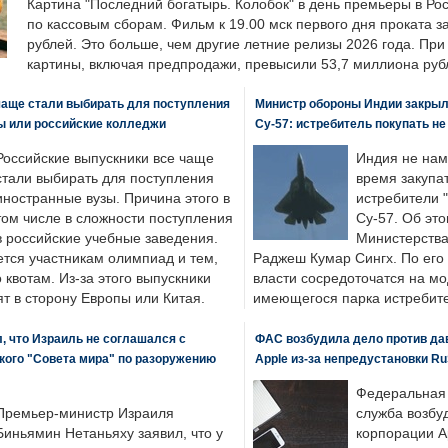
Картина "Последний богатырь. Колобок" в день премьеры в Ро
по кассовым сборам. Фильм к 19.00 мск первого дня проката 
рублей. Это больше, чем другие летние релизы 2026 года. Пр
картины, включая предпродажи, превысили 53,7 миллиона руб
чаще стали выбирать для поступления
Министр обороны Индии закрыл
ы или российские колледжи
Су-57: истребитель покупать н
Российские выпускники все чаще
Индия не нам
стали выбирать для поступления
время закупа
иностранные вузы. Причина этого в
истребители "
том числе в сложности поступления
Су-57. Об это
в российские учебные заведения.
Министерства
ется участникам олимпиад и тем,
Раджеш Кумар Сингх. По его
о квотам. Из-за этого выпускники
власти сосредоточатся на м
т в сторону Европы или Китая.
имеющегося парка истребит
, что Израиль не соглашался с
ФАС возбудила дело против да
кого "Совета мира" по разоружению
Apple из-за непредустановки Ru
Федеральная
Премьер-министр Израиля
служба возбу
Биньямин Нетаньяху заявил, что у
корпорации A