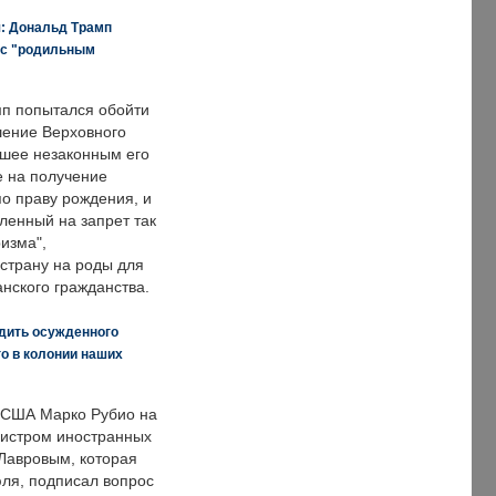
я: Дональд Трамп
 с "родильным
п попытался обойти
ение Верховного
вшее незаконным его
е на получение
по праву рождения, и
ленный на запрет так
изма",
страну на роды для
нского гражданства.
дить осужденного
о в колонии наших
 США Марко Рубио на
нистром иностранных
Лавровым, которая
ля, подписал вопрос