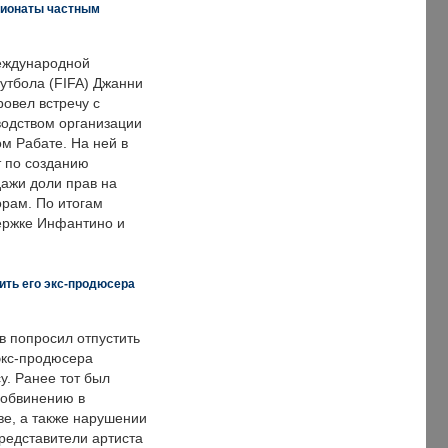
пионаты частным
еждународной
тбола (FIFA) Джанни
овел встречу с
одством организации
м Рабате. На ней в
т по созданию
дажи доли прав на
рам. По итогам
держке Инфантино и
ить его экс-продюсера
в попросил отпустить
экс-продюсера
у. Ранее тот был
 обвинению в
е, а также нарушении
редставители артиста