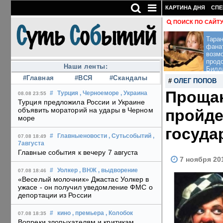
КАРТИНА ДНЯ
СПЕ
ПОИСК ПО САЙТ
Тара
фана
возм
прод
Наши ленты:
Билл
#Главная
#ВСЯ
#Скандалы
#
ОЛЕГ ПОПОВ
Прощан
#
Турция
, Черноеморе
, Украина
08.08 23:55
Турция предложила России и Украине
объявить мораторий на удары в Черном
пройде
море
госуда
#
Главныеновости
, Сутьсобытий
,
07.08 18:49
7августа
Главные события к вечеру 7 августа
7 ноября 20
#
Уолкер
, ВНЖ
, выдворение
07.08 18:46
«Веселый молочник» Джастас Уолкер в
ужасе - он получил уведомление ФМС о
депортации из России
#
кино
, премьера
, Колобок
07.08 18:35
Вопреки злопыхателям и критикам,