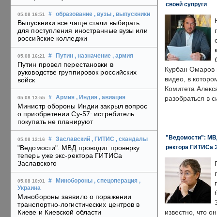
своей супруги
#
образование
, вузы
, выпускники
05.08 16:51
Выпускники все чаще стали выбирать
для поступления иностранные вузы или
российские колледжи
#
Путин
, назначение
, армия
05.08 16:21
Путин провел перестановки в
Курбан Омаров в
руководстве группировок российских
видео, в которо
войск
Комитета Алекс
#
Армия
, Индия
, авиация
разобраться в с
05.08 13:55
Министр обороны Индии закрыл вопрос
о приобретении Су-57: истребитель
покупать не планируют
"Ведомости": МВД
#
Заславский
, ГИТИС
, скандалы
05.08 12:16
ректора ГИТИСа 
"Ведомости": МВД проводит проверку
теперь уже экс-ректора ГИТИСа
Заславского
#
Минобороны
, спецоперация
,
05.08 10:01
Украина
Минобороны заявило о поражении
транспортно-логистических центров в
Киеве и Киевской области
известно, что о