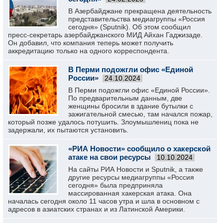
В Азербайджане прекращена деятельность
представительства медиагруппы «Россия
сегодня» (Sputnik). Об этом сообщил
пресс-секретарь азербайджанского МИД Айхан Гаджизаде.
Он добавил, что компания теперь может получить
аккредитацию только на одного корреспондента.
В Перми подожгли офис «Единой
России»
24.10.2024
В Перми подожгли офис «Единой России».
По предварительным данным, две
женщины бросили в здание бутылки с
зажигательной смесью, там начался пожар,
который позже удалось потушить. Злоумышлениц пока не
задержали, их пытаются установить.
«РИА Новости» сообщило о хакерской
атаке на свои ресурсы
10.10.2024
На сайты РИА Новости и Sputnik, а также
другие ресурсы медиагруппы «Россия
сегодня» была предприняла
массированная хакерская атака. Она
началась сегодня около 11 часов утра и шла в основном с
адресов в азиатских странах и из Латинской Америки.