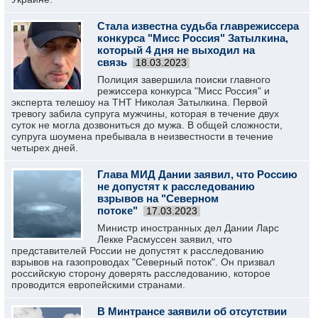
Стала известна судьба главрежиссера
конкурса "Мисс Россия" Затылкина,
который 4 дня не выходил на
связь
18.03.2023
Полиция завершила поиски главного
режиссера конкурса "Мисс Россия" и
эксперта телешоу на ТНТ Николая Затылкина. Первой
тревогу забила супруга мужчины, которая в течение двух
суток не могла дозвониться до мужа. В общей сложности,
супруга шоумена пребывала в неизвестности в течение
четырех дней.
Глава МИД Дании заявил, что Россию
не допустят к расследованию
взрывов на "Северном
потоке"
17.03.2023
Министр иностранных дел Дании Ларс
Лекке Расмуссен заявил, что
представителей России не допустят к расследованию
взрывов на газопроводах "Северный поток". Он призвал
российскую сторону доверять расследованию, которое
проводится европейскими странами.
В Минтрансе заявили об отсутствии