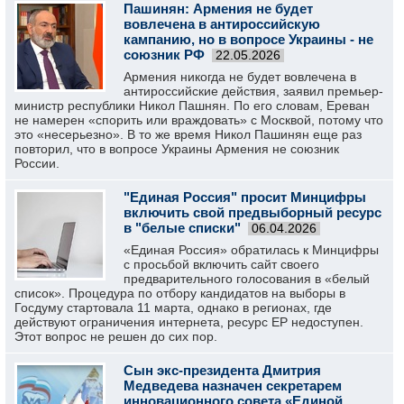
Пашинян: Армения не будет
вовлечена в антироссийскую
кампанию, но в вопросе Украины - не
союзник РФ
22.05.2026
Армения никогда не будет вовлечена в
антироссийские действия, заявил премьер-
министр республики Никол Пашнян. По его словам, Ереван
не намерен «спорить или враждовать» с Москвой, потому что
это «несерьезно». В то же время Никол Пашинян еще раз
повторил, что в вопросе Украины Армения не союзник
России.
"Единая Россия" просит Минцифры
включить свой предвыборный ресурс
в "белые списки"
06.04.2026
«Единая Россия» обратилась к Минцифры
с просьбой включить сайт своего
предварительного голосования в «белый
список». Процедура по отбору кандидатов на выборы в
Госдуму стартовала 11 марта, однако в регионах, где
действуют ограничения интернета, ресурс ЕР недоступен.
Этот вопрос не решен до сих пор.
Сын экс-президента Дмитрия
Медведева назначен секретарем
инновационного совета «Единой