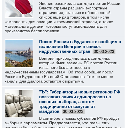
Япония расширила санкции против России.
Власти страны расшили экспортные
ограничения, включив в обновленный
список еще ряд товаров, в том числе
компоненты для авиации и космической отрасли, а также
материалы и детали, которые могут использовать для
производства беспилотников.
Посол России в Будапеште сообщил о
включении Венгрии в список
недружественных стран
30.03.2023
Венгрия присоединилась к санкциям,
которые были введены ЕС против России,
из-за чего была отнесена к
недружественным государствам. Об этом сообщил посол
России в Будапеште Евгений Станиславов. Тем не менее
каналы для диалога остаются открытыми.
"Ъ": Губернаторы новых регионов РФ
возглавят списки единороссов на
осенних выборах, а потом
традиционно откажутся от
мандатов
30.03.2023
В сентябре в новых субъектов РФ пройдут
выборы в парламенты. Предполагается, что главы этих
регионов будут баллотироваться во главе партийных списков