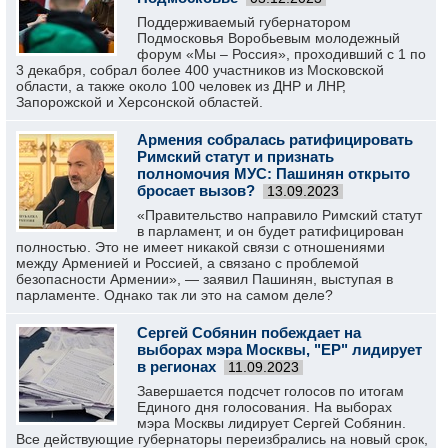
Поддерживаемый губернатором
Подмосковья Воробьевым молодежный
форум «Мы – Россия», проходивший с 1 по
3 декабря, собрал более 400 участников из Московской
области, а также около 100 человек из ДНР и ЛНР,
Запорожской и Херсонской областей.
Армения собралась ратифицировать
Римский статут и признать
полномочия МУС: Пашинян открыто
бросает вызов?
13.09.2023
«Правительство направило Римский статут
в парламент, и он будет ратифицирован
полностью. Это не имеет никакой связи с отношениями
между Арменией и Россией, а связано с проблемой
безопасности Армении», — заявил Пашинян, выступая в
парламенте. Однако так ли это на самом деле?
Сергей Собянин побеждает на
выборах мэра Москвы, "ЕР" лидирует
в регионах
11.09.2023
Завершается подсчет голосов по итогам
Единого дня голосования. На выборах
мэра Москвы лидирует Сергей Собянин.
Все действующие губернаторы переизбрались на новый срок,