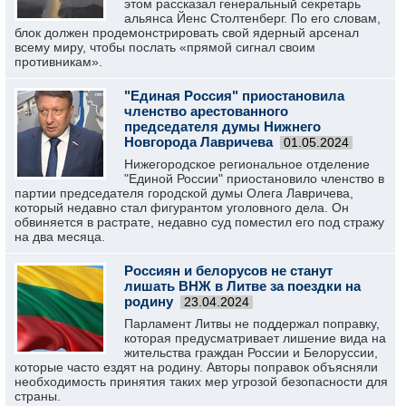
этом рассказал генеральный секретарь
альянса Йенс Столтенберг. По его словам,
блок должен продемонстрировать свой ядерный арсенал
всему миру, чтобы послать «прямой сигнал своим
противникам».
"Единая Россия" приостановила
членство арестованного
председателя думы Нижнего
Новгорода Лавричева
01.05.2024
Нижегородское региональное отделение
"Единой России" приостановило членство в
партии председателя городской думы Олега Лавричева,
который недавно стал фигурантом уголовного дела. Он
обвиняется в растрате, недавно суд поместил его под стражу
на два месяца.
Россиян и белорусов не станут
лишать ВНЖ в Литве за поездки на
родину
23.04.2024
Парламент Литвы не поддержал поправку,
которая предусматривает лишение вида на
жительства граждан России и Белоруссии,
которые часто ездят на родину. Авторы поправок объясняли
необходимость принятия таких мер угрозой безопасности для
страны.