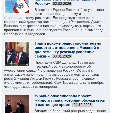
России»
02.02.2026
В партии «Единая Россия» был учрежден
совет по инновационному и
технологическому развитию. Его председателем стал
генеральный директор госкорпорации «Роскосмос» Дмитрий
Баканов, а секретарем назначен руководитель партийных
проектов сын бывшего президента России,а нане зампреда
Совбеза Илья Медведев.
Трамп похоже решил окончательно
испортить отношения с Москвой и
дал отмашку резкому усилению
санкций
08.01.2026
Президент США Дональд Трамп дал
«зеленый свет» законопроекту об
ужесточении санкций в отношении России. Об этом с
энтузиазмом заявил один из авторов документа, сенатор-
республиканец Линдси Грэм (в России внесен в список
экстремистов и террористов). Сам Трамп заявлял в ноябре,
что поддерживает законопроект.
Украина опубликовала проект
мирного плана, который обсуждается
в настоящее время
24.12.2025
Владимир Зеленский раскрыл содержание