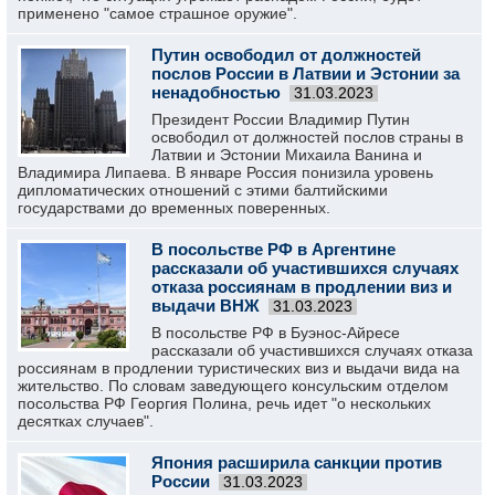
применено "самое страшное оружие".
Путин освободил от должностей
послов России в Латвии и Эстонии за
ненадобностью
31.03.2023
Президент России Владимир Путин
освободил от должностей послов страны в
Латвии и Эстонии Михаила Ванина и
Владимира Липаева. В январе Россия понизила уровень
дипломатических отношений с этими балтийскими
государствами до временных поверенных.
В посольстве РФ в Аргентине
рассказали об участившихся случаях
отказа россиянам в продлении виз и
выдачи ВНЖ
31.03.2023
В посольстве РФ в Буэнос-Айресе
рассказали об участившихся случаях отказа
россиянам в продлении туристических виз и выдачи вида на
жительство. По словам заведующего консульским отделом
посольства РФ Георгия Полина, речь идет "о нескольких
десятках случаев".
Япония расширила санкции против
России
31.03.2023