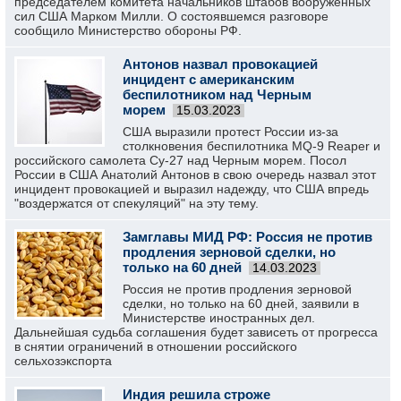
председателем комитета начальников штабов вооруженных
сил США Марком Милли. О состоявшемся разговоре
сообщило Министерство обороны РФ.
Антонов назвал провокацией
инцидент с американским
беспилотником над Черным
морем
15.03.2023
США выразили протест России из-за
столкновения беспилотника MQ-9 Reaper и
российского самолета Су-27 над Черным морем. Посол
России в США Анатолий Антонов в свою очередь назвал этот
инцидент провокацией и выразил надежду, что США впредь
"воздержатся от спекуляций" на эту тему.
Замглавы МИД РФ: Россия не против
продления зерновой сделки, но
только на 60 дней
14.03.2023
Россия не против продления зерновой
сделки, но только на 60 дней, заявили в
Министерстве иностранных дел.
Дальнейшая судьба соглашения будет зависеть от прогресса
в снятии ограничений в отношении российского
сельхозэкспорта
Индия решила строже