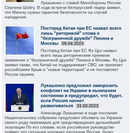
Лукашенко с главой Минобороны России
Сергеем Шойгу. В ходе встречи белорусский лидер заявил,
что Минску нужны гарантии безопасности на случай
нападения.
Постпред Китая при ЕС назвал всего
лишь "риторикой" слова о
"безграничной дружбе" Пекина и
Москвы
05.04.2023
Постпред Китая при ЕС Фу Цун назвал
всего лишь риторическим приемом
заявления о "безграничной дружбе" Пекина и Москвы. Фу Цун
заявил также, что Китай не поддерживает СВО, не признает
российскими Крым и "новые территории" и не поставляет
России оружие.
Лукашенко предложил заморозить
конфликт на Украине в нынешнем
состоянии и предупредил, что будет,
если Россия начнет
разваливаться
31.03.2023
Александр Лукашенко в ходе послания
Национальному собранию предложил объявить на Украине
своего рода перемирие для предотвращения дальнейшей
эскалации.По его словам, если российское руководство
поймет, что ситуация угрожает распадом России, будет