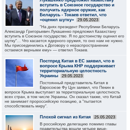
вступить в Союзное государство и
получить ядерное оружие, как
Беларусь - Токаев ответил, что
«оценил шутку»
29.05.2023
"На днях президент Республики Беларусь
Александр Григорьевич Лукашенко предложил Казахстану
вступить в Союзное государство. Я по достоинству оценил его
шутку"… Что касается ядерного оружия, то оно нам не нужно.
Мы присоединились к Договору о нераспространении
остаемся верными ему» — ответил Токаев.
Постпред Китая в ЕС заявил, что в
вопросе Крыма КНР поддерживает
территориальную целостность
Украины
29.05.2023
Постоянный представитель Китая в
Евросоюзе Фу Цун заявил, что Пекин в
вопросе Крыма выступает за территориальную целостность
всех стран, в том числе Украины. Он сказал также, что Китай
не занимает пророссийскую позицию, а "пытается
способствовать миру".
Плохой сигнал из Китая
25.05.2023
В российскую делегацию помимо главы
правительства вошли четыре вице-