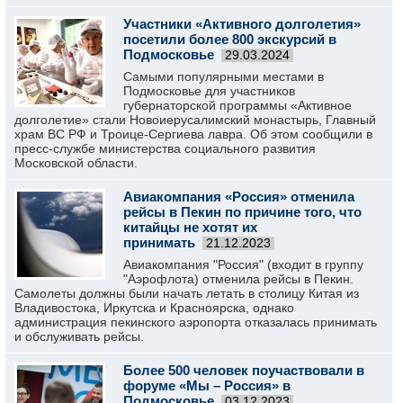
Участники «Активного долголетия»
посетили более 800 экскурсий в
Подмосковье
29.03.2024
Самыми популярными местами в
Подмосковье для участников
губернаторской программы «Активное
долголетие» стали Новоиерусалимский монастырь, Главный
храм ВС РФ и Троице-Сергиева лавра. Об этом сообщили в
пресс-службе министерства социального развития
Московской области.
Авиакомпания «Россия» отменила
рейсы в Пекин по причине того, что
китайцы не хотят их
принимать
21.12.2023
Авиакомпания "Россия" (входит в группу
"Аэрофлота) отменила рейсы в Пекин.
Самолеты должны были начать летать в столицу Китая из
Владивостока, Иркутска и Красноярска, однако
администрация пекинского аэропорта отказалась принимать
и обслуживать рейсы.
Более 500 человек поучаствовали в
форуме «Мы – Россия» в
Подмосковье
03.12.2023