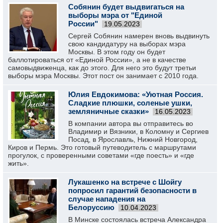
Собянин будет выдвигаться на
выборы мэра от "Единой
России"
19.05.2023
Сергей Собянин намерен вновь выдвинуть
свою кандидатуру на выборах мэра
Москвы. В этом году он будет
баллотироваться от «Единой России», а не в качестве
самовыдвиженца, как до этого. Для него это будут третьи
выборы мэра Москвы. Этот пост он занимает с 2010 года.
Юлия Евдокимова: «Уютная Россия.
Сладкие плюшки, соленые ушки,
земляничные сказки»
16.05.2023
В компании автора вы отправитесь во
Владимир и Вязники, в Коломну и Сергиев
Посад, в Ярославль, Нижний Новгород,
Киров и Пермь. Это готовый путеводитель с маршрутами
прогулок, с проверенными советами «где поесть» и «где
жить».
Лукашенко на встрече с Шойгу
попросил гарантий безопасности в
случае нападения на
Белоруссию
10.04.2023
В Минске состоялась встреча Александра