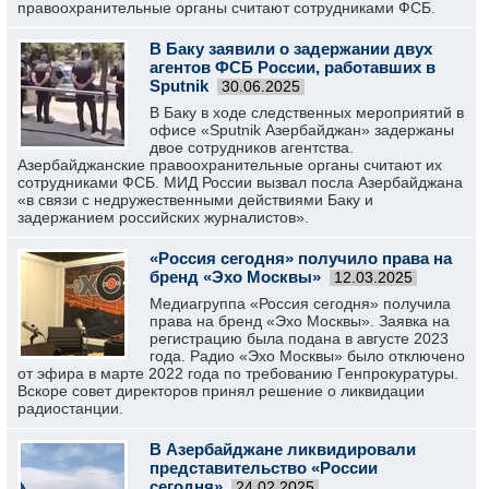
правоохранительные органы считают сотрудниками ФСБ.
В Баку заявили о задержании двух
агентов ФСБ России, работавших в
Sputnik
30.06.2025
В Баку в ходе следственных мероприятий в
офисе «Sputnik Азербайджан» задержаны
двое сотрудников агентства.
Азербайджанские правоохранительные органы считают их
сотрудниками ФСБ. МИД России вызвал посла Азербайджана
«в связи с недружественными действиями Баку и
задержанием российских журналистов».
«Россия сегодня» получило права на
бренд «Эхо Москвы»
12.03.2025
Медиагруппа «Россия сегодня» получила
права на бренд «Эхо Москвы». Заявка на
регистрацию была подана в августе 2023
года. Радио «Эхо Москвы» было отключено
от эфира в марте 2022 года по требованию Генпрокуратуры.
Вскоре совет директоров принял решение о ликвидации
радиостанции.
В Азербайджане ликвидировали
представительство «России
сегодня»
24.02.2025