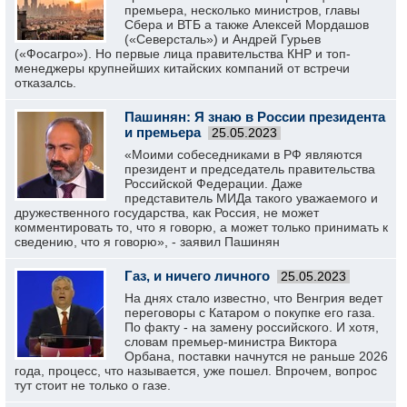
премьера, несколько министров, главы
Сбера и ВТБ а также Алексей Мордашов
(«Северсталь») и Андрей Гурьев
(«Фосагро»). Но первые лица правительства КНР и топ-
менеджеры крупнейших китайских компаний от встречи
отказалсь.
Пашинян: Я знаю в России президента
и премьера
25.05.2023
«Моими собеседниками в РФ являются
президент и председатель правительства
Российской Федерации. Даже
представитель МИДа такого уважаемого и
дружественного государства, как Россия, не может
комментировать то, что я говорю, а может только принимать к
сведению, что я говорю», - заявил Пашинян
Газ, и ничего личного
25.05.2023
На днях стало известно, что Венгрия ведет
переговоры с Катаром о покупке его газа.
По факту - на замену российского. И хотя,
словам премьер-министра Виктора
Орбана, поставки начнутся не раньше 2026
года, процесс, что называется, уже пошел. Впрочем, вопрос
тут стоит не только о газе.