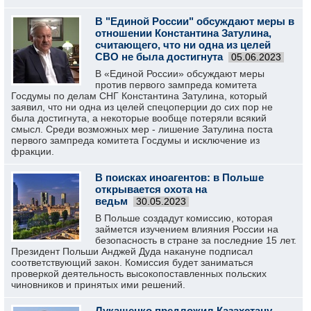
В "Единой России" обсуждают меры в
отношении Константина Затулина,
считающего, что ни одна из целей
СВО не была достигнута
05.06.2023
В «Единой России» обсуждают меры
против первого зампреда комитета
Госдумы по делам СНГ Константина Затулина, который
заявил, что ни одна из целей спецоперции до сих пор не
была достигнута, а некоторые вообще потеряли всякий
смысл. Среди возможных мер - лишение Затулина поста
первого зампреда комитета Госдумы и исключение из
фракции.
В поисках иноагентов: в Польше
открывается охота на
ведьм
30.05.2023
В Польше создадут комиссию, которая
займется изучением влияния России на
безопасность в стране за последние 15 лет.
Президент Польши Анджей Дуда накануне подписал
соответствующий закон. Комиссия будет заниматься
проверкой деятельность высокопоставленных польских
чиновников и принятых ими решений.
Лукашенко предложил Казахстану