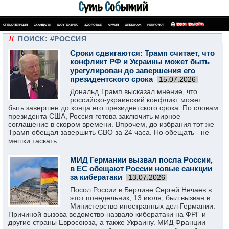
СПЕЦОПЕРАЦИЯ
СКАНДАЛЫ
ШОУ-БИЗНЕС
ЗДОРОВЬЕ
АРМИЯ
ШПИОНАЖ
НЕКРОЛОГ
ПОИСК ПО САЙТУ
//
ПОИСК: #РОССИЯ
Сроки сдвигаются: Трамп считает, что
конфликт РФ и Украины может быть
урегулирован до завершения его
президентского срока
15.07.2026
Дональд Трамп высказал мнение, что
российско-украинский конфликт может
быть завершен до конца его президентского срока. По словам
президента США, Россия готова заключить мирное
соглашение в скором времени. Впрочем, до избрания тот же
Трамп обещал завершить СВО за 24 часа. Но обещать - не
мешки таскать.
МИД Германии вызвал посла России,
в ЕС обещают России новые санкции
за кибератаки
13.07.2026
Посол России в Берлине Сергей Нечаев в
этот понедельник, 13 июля, был вызван в
Министерство иностранных дел Германии.
Причиной вызова ведомство назвало кибератаки на ФРГ и
другие страны Евросоюза, а также Украину. МИД Франции