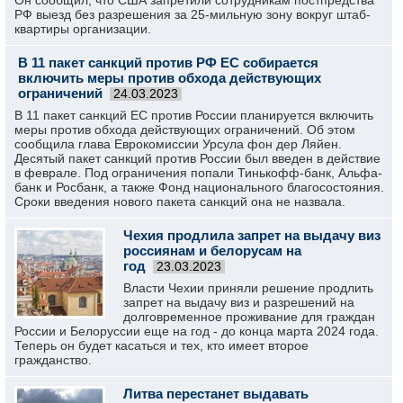
Он сообщил, что США запретили сотрудникам постпредства
РФ выезд без разрешения за 25-мильную зону вокруг штаб-
квартиры организации.
В 11 пакет санкций против РФ ЕС собирается
включить меры против обхода действующих
ограничений
24.03.2023
В 11 пакет санкций ЕС против России планируется включить
меры против обхода действующих ограничений. Об этом
сообщила глава Еврокомиссии Урсула фон дер Ляйен.
Десятый пакет санкций против России был введен в действие
в феврале. Под ограничения попали Тинькофф-банк, Альфа-
банк и Росбанк, а также Фонд национального благосостояния.
Сроки введения нового пакета санкций она не назвала.
Чехия продлила запрет на выдачу виз
россиянам и белорусам на
год
23.03.2023
Власти Чехии приняли решение продлить
запрет на выдачу виз и разрешений на
долговременное проживание для граждан
России и Белоруссии еще на год - до конца марта 2024 года.
Теперь он будет касаться и тех, кто имеет второе
гражданство.
Литва перестанет выдавать