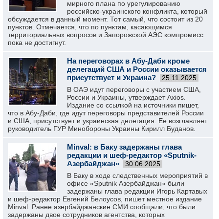
мирного плана по урегулированию
российско-украинского конфликта, который
обсуждается в данный момент. Тот самый, что состоит из 20
пунктов. Отмечается, что по пунктам, касающимся
территориальных вопросов и Запорожской АЭС компромисс
пока не достигнут.
На переговорах в Абу-Даби кроме
делегаций США и России оказывается
присутствует и Украина?
25.11.2025
В ОАЭ идут переговоры с участием США,
России и Украины, утверждает Axios.
Издание со ссылкой на источники пишет,
что в Абу-Даби, где идут переговоры представителей России
и США, присутствует и украинская делегация. Ее возглавляет
руководитель ГУР Минобороны Украины Кирилл Буданов.
Minval: в Баку задержаны глава
редакции и шеф-редактор «Sputnik-
Азербайджан»
30.06.2025
В Баку в ходе следственных мероприятий в
офисе «Sputnik Азербайджан» были
задержаны глава редакции Игорь Картавых
и шеф-редактор Евгений Белоусов, пишет местное издание
Minval. Ранее азербайджанские СМИ сообщали, что были
задержаны двое сотрудников агентства, которых