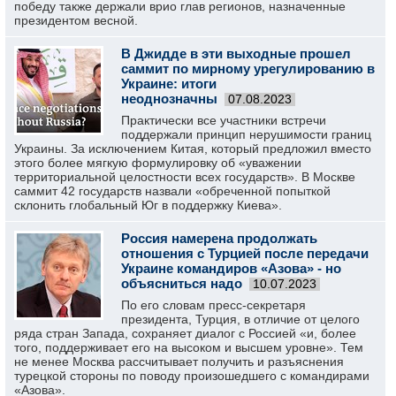
победу также держали врио глав регионов, назначенные
президентом весной.
В Джидде в эти выходные прошел
саммит по мирному урегулированию в
Украине: итоги
неоднозначны
07.08.2023
Практически все участники встречи
поддержали принцип нерушимости границ
Украины. За исключением Китая, который предложил вместо
этого более мягкую формулировку об «уважении
территориальной целостности всех государств». В Москве
саммит 42 государств назвали «обреченной попыткой
склонить глобальный Юг в поддержку Киева».
Россия намерена продолжать
отношения с Турцией после передачи
Украине командиров «Азова» - но
объясниться надо
10.07.2023
По его словам пресс-секретаря
президента, Турция, в отличие от целого
ряда стран Запада, сохраняет диалог с Россией «и, более
того, поддерживает его на высоком и высшем уровне». Тем
не менее Москва рассчитывает получить и разъяснения
турецкой стороны по поводу произошедшего с командирами
«Азова».