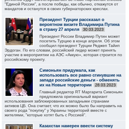
"Единой России", а после победы, как обычно, откажутся от
мандатов и останутся в своих губернаторских креслах.
Президент Турции рассказал о
вероятном визите Владимира Путина
в страну 27 апреля
30.03.2023
Президент России Владимир Путин может
посетить Турцию в конце апреля. Об этом
сообщил президент Турции Реджеп Тайип
Эрдоган. По его словам, российский лидер может принять
участие в мероприятии на АЭС «Аккую», которая строится по
российскому проекту.
Симоньян придумала, как
использовать все равно сгинувшие на
западе российские деньги - обменять
их на Новые территории
28.03.2023
Главный редактор RT Маргарита Симоньян
предложила оригинальный вариант
использования заблокированных западными странами
активов ЦБ. Она считает, что их можно было бы направить на
своего рода "покупку" у Украины территорий вместе с
жителями, "которые хотят быть с Россией".
Казахстан намерен ввести систему