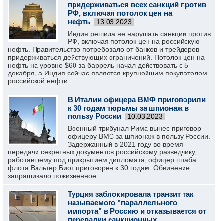
придерживаться всех санкций против
РФ, включая потолок цен на
нефть
13.03.2023
Индия решила не нарушать санкции против
РФ, включая потолок цен на российскую
нефть. Правительство потребовало от банков и трейдеров
придерживаться действующих ограничений. Потолок цен на
нефть на уровне $60 за баррель начал действовать с 5
декабря, а Индия сейчас является крупнейшим покупателем
российской нефти.
В Италии офицера ВМФ приговорили
к 30 годам тюрьмы за шпионаж в
пользу России
10.03.2023
Военный трибунал Рима вынес приговор
офицеру ВМС за шпионаж в пользу России.
Задержанный в 2021 году во время
передачи секретных документов российскому разведчику,
работавшему под прикрытием дипломата, офицер штаба
флота Вальтер Биот приговорен к 30 годам. Обвинение
запрашивало пожизненное.
Турция заблокировала транзит так
называемого "параллельного
импорта" в Россию и отказывается от
перевалки санкционных