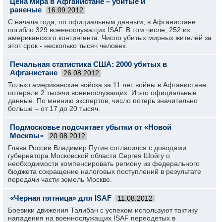
Цена мира в Афганистане – убитые и
раненые
16.09.2012
С начала года, по официальным данным, в Афганистане
погибло 329 военнослужащих ISAF. В том числе, 252 из
американского контингента. Число убитых мирных жителей за
этот срок - несколько тысяч человек.
Печальная статистика США: 2000 убитых в
Афганистане
26.08.2012
Только американские войска за 11 лет войны в Афганистане
потеряли 2 тысячи военнослужащих. И это официальные
данные. По мнению экспертов, число потерь значительно
больше – от 17 до 20 тысяч.
Подмосковье подсчитает убытки от «Новой
Москвы»
20.08.2012
Глава России Владимир Путин согласился с доводами
губернатора Московской области Сергея Шойгу о
необходимости компенсировать региону из федерального
бюджета сокращение налоговых поступлений в результате
передачи части земель Москве.
«Черная пятница» для ISAF
11.08.2012
Боевики движения Талибан с успехом используют тактику
нападения на военнослужащих ISAF переодетых в