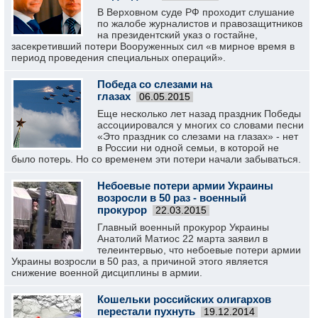
В Верховном суде РФ проходит слушание
по жалобе журналистов и правозащитников
на президентский указ о гостайне,
засекретивший потери Вооруженных сил «в мирное время в
период проведения специальных операций».
Победа со слезами на
глазах
06.05.2015
Еще несколько лет назад праздник Победы
ассоциировался у многих со словами песни
«Это праздник со слезами на глазах» - нет
в России ни одной семьи, в которой не
было потерь. Но со временем эти потери начали забываться.
Небоевые потери армии Украины
возросли в 50 раз - военный
прокурор
22.03.2015
Главный военный прокурор Украины
Анатолий Матиос 22 марта заявил в
телеинтервью, что небоевые потери армии
Украины возросли в 50 раз, а причиной этого является
снижение военной дисциплины в армии.
Кошельки российских олигархов
перестали пухнуть
19.12.2014