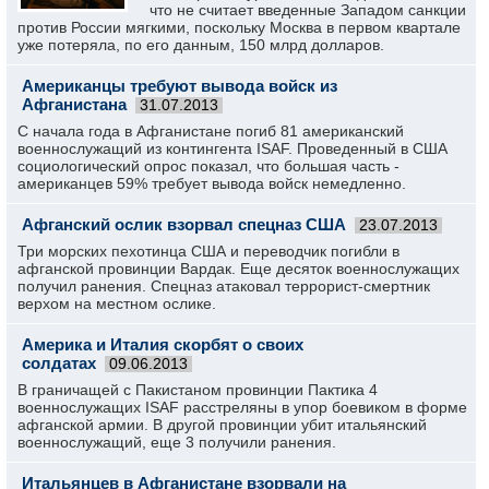
что не считает введенные Западом санкции
против России мягкими, поскольку Москва в первом квартале
уже потеряла, по его данным, 150 млрд долларов.
Американцы требуют вывода войск из
Афганистана
31.07.2013
С начала года в Афганистане погиб 81 американский
военнослужащий из контингента ISAF. Проведенный в США
социологический опрос показал, что большая часть -
американцев 59% требует вывода войск немедленно.
Афганский ослик взорвал спецназ США
23.07.2013
Три морских пехотинца США и переводчик погибли в
афганской провинции Вардак. Еще десяток военнослужащих
получил ранения. Спецназ атаковал террорист-смертник
верхом на местном ослике.
Америка и Италия скорбят о своих
солдатах
09.06.2013
В граничащей с Пакистаном провинции Пактика 4
военнослужащих ISAF расстреляны в упор боевиком в форме
афганской армии. В другой провинции убит итальянский
военнослужащий, еще 3 получили ранения.
Итальянцев в Афганистане взорвали на