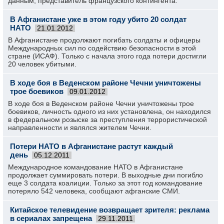
данным, представитель французского контингента.
В Афганистане уже в этом году убито 20 солдат
НАТО
21.01.2012
В Афганистане продолжают погибать солдаты и офицеры
Международных сил по содействию безопасности в этой
стране (ИСАФ). Только с начала этого года потери достигли
20 человек убитыми.
В ходе боя в Веденском районе Чечни уничтожены
трое боевиков
09.01.2012
В ходе боя в Веденском районе Чечни уничтожены трое
боевиков, личность одного из них установлена, он находился
в федеральном розыске за преступления террористической
направленности и являлся жителем Чечни.
Потери НАТО в Афганистане растут каждый
день
05.12.2011
Международное командование НАТО в Афганистане
продолжает суммировать потери. В выходные дни погибло
еще 3 солдата коалиции. Только за этот год командование
потеряло 542 человека, сообщают афганские СМИ.
Китайское телевидение возвращает зрителя: реклама
в сериалах запрещена
29.11.2011