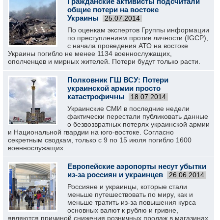
Гражданские активисты подсчитали
общие потери на востоке
Украины
25.07.2014
По оценкам экспертов Группы информации
по преступлениям против личности (IGCP),
с начала проведения АТО на востоке
Украины погибло не менее 1134 военнослужащих,
ополченцев и мирных жителей. Потери будут только расти.
Полковник ГШ ВСУ: Потери
украинской армии просто
катастрофичны
18.07.2014
Украинские СМИ в последние недели
фактически перестали публиковать данные
о безвозвратных потерях украинской армии
и Национальной гвардии на юго-востоке. Согласно
секретным сводкам, только с 9 по 15 июля погибло 1600
военнослужащих.
Европейские аэропорты несут убытки
из-за россиян и украинцев
26.06.2014
Россияне и украинцы, которые стали
меньше путешествовать по миру, как и
меньше тратить из-за повышения курса
основных валют к рублю и гривне,
являются причиной снижения розничных продаж в магазинах