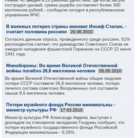
Режим ЧС введен в 26 районах Дагестана, где из-за засухи
пострадал урожай, сумма ущерба составляет более 360
миллионов рублей,- сообщили сегодня в республиканском
управлении МЧС.
В военных потерях страны виноват Иосиф Сталин, -
считает половина россиян
20.06.2010
Согласно данным опроса, проведенного среди россиян, 51%
респондентов считает, что руководство Советского Союза не
ожидало нападения фашистской Германии на СССР 22 июня
1941 года.
Минобороны: Во время Великой Отечественной
войны погибло 26,6 миллиона человек
05.05.2010
Во время Великой Отечественной войны общие людские
потери СССР составили 26,6 миллиона человек, потери
личного состава советских Вооруженных сил составили
свыше 8,6 миллиона человек.
Потери музейного фонда России минимальны -
министр культуры РФ
17.03.2010
Министр культуры РФ Александр Авдеев, выступая с
докладом на пленарном заседании Госдумы сообщил, что
потери музейного государственного фонда Российской
Федерации минимальные - 0,25%.