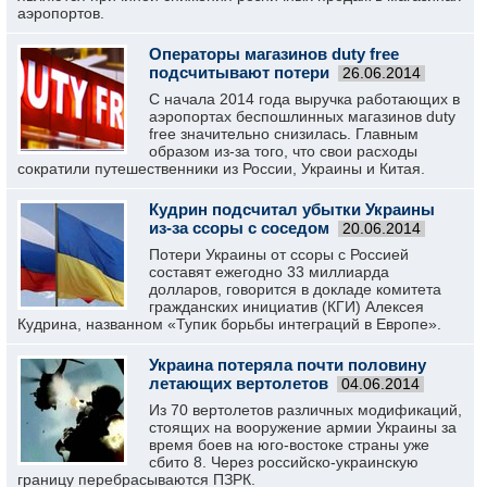
аэропортов.
Операторы магазинов duty free
подсчитывают потери
26.06.2014
С начала 2014 года выручка работающих в
аэропортах беспошлинных магазинов duty
free значительно снизилась. Главным
образом из-за того, что свои расходы
сократили путешественники из России, Украины и Китая.
Кудрин подсчитал убытки Украины
из-за ссоры с соседом
20.06.2014
Потери Украины от ссоры с Россией
составят ежегодно 33 миллиарда
долларов, говорится в докладе комитета
гражданских инициатив (КГИ) Алексея
Кудрина, названном «Тупик борьбы интеграций в Европе».
Украина потеряла почти половину
летающих вертолетов
04.06.2014
Из 70 вертолетов различных модификаций,
стоящих на вооружение армии Украины за
время боев на юго-востоке страны уже
сбито 8. Через российско-украинскую
границу перебрасываются ПЗРК.