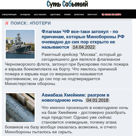
СПЕЦОПЕРАЦИЯ
СКАНДАЛЫ
ШОУ-БИЗНЕС
ЗДОРОВЬЕ
АРМИЯ
ШПИОНАЖ
НЕКРОЛОГ
ПОИСК ПО САЙТУ
//
ПОИСК: #ПОТЕРИ
Флагман ЧФ все-таки затонул - по
причинам, которые Минобороны РФ
очевидно до сих пор открыто не
называются
14.04.2022
Ракетный крейсер "Москва", который до
сегодняшнего дня являлся флагманом
Черноморского флота, затонул при буксировке после пожара
и взрыва боекомплекта на борту. Что явилось причиной
пожара и взрыва еще со вчерашнего называется
противником, но до сих пор не подтверждается
Министерством обороны.
Авиабаза Хмеймим: разгром в
новогоднюю ночь
04.01.2018
Что именно произошло в новогоднюю ночь
на базе Хмеймим - достоверно разобрать
еще предстоит. Однако уже сейчас
становится очевидным, почему атака
боевиков на базу вообще оказалась возможна, и отчего
Минобороны пыталось ее скрыть.