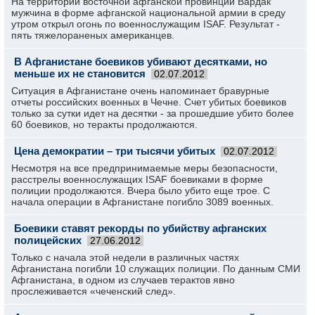
На территории восточной афганской провинции Вардак
мужчина в форме афганской национальной армии в среду
утром открыл огонь по военнослужащим ISAF. Результат -
пять тяжелораненых американцев.
В Афганистане боевиков убивают десятками, но
меньше их не становится
02.07.2012
Ситуация в Афганистане очень напоминает бравурные
отчеты российских военных в Чечне. Счет убитых боевиков
только за сутки идет на десятки - за прошедшие убито более
60 боевиков, но теракты продолжаются.
Цена демократии – три тысячи убитых
02.07.2012
Несмотря на все предпринимаемые меры безопасности,
расстрелы военнослужащих ISAF боевиками в форме
полиции продолжаются. Вчера было убито еще трое. С
начала операции в Афганистане погибло 3089 военных.
Боевики ставят рекорды по убийству афганских
полицейских
27.06.2012
Только с начала этой недели в различных частях
Афганистана погибли 10 служащих полиции. По данным СМИ
Афганистана, в одном из случаев терактов явно
прослеживается «чеченский след».