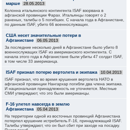
марше
28.05.2013
Колонна итальянского контингента ISAF взорвана в
афганской провинции Фарах. Итальянцы говорят о 2
раненых, талибы о 5 погибших. С начала года в Афганистане,
по данным ISAF, убито 66 военнослужащих.
США несет значительные потери в
Афганистане
06.05.2013
За последние несколько дней в Афганистане было убито 8
военнослужащих ISAF из американского контингента. С
начала этого года в Афганистане были убиты 47 солдат ISAF,
в том числе 33 американца.
ISAF признал потерю вертолета и экипажа
10.04.2013
ISAF признал, что во время крушения вертолета НАТО в
афганской провинции Нангархар погибли два члена экипажа.
И национальная принадлежность не уточняется. Местные
СМИ утверждают, что это были американцы.
F-16 улетел навсегда в землю
Афганистана
05.04.2013
На территории одной из восточных провинций Афганистана
потерпел крушение истребитель F-16, принадлежащий ISAF.
Талибы утверждают, что он был сбит при заходе на посадку.