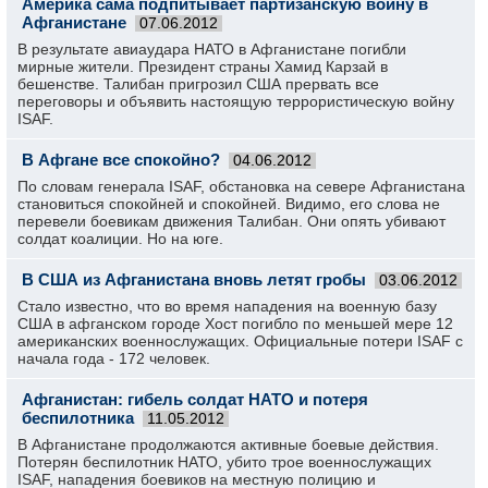
Америка сама подпитывает партизанскую войну в
Афганистане
07.06.2012
В результате авиаудара НАТО в Афганистане погибли
мирные жители. Президент страны Хамид Карзай в
бешенстве. Талибан пригрозил США прервать все
переговоры и объявить настоящую террористическую войну
ISAF.
В Афгане все спокойно?
04.06.2012
По словам генерала ISAF, обстановка на севере Афганистана
становиться спокойней и спокойней. Видимо, его слова не
перевели боевикам движения Талибан. Они опять убивают
солдат коалиции. Но на юге.
В США из Афганистана вновь летят гробы
03.06.2012
Стало известно, что во время нападения на военную базу
США в афганском городе Хост погибло по меньшей мере 12
американских военнослужащих. Официальные потери ISAF с
начала года - 172 человек.
Афганистан: гибель солдат НАТО и потеря
беспилотника
11.05.2012
В Афганистане продолжаются активные боевые действия.
Потерян беспилотник НАТО, убито трое военнослужащих
ISAF, нападения боевиков на местную полицию и