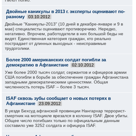
Пилот погиб.
Двойные каникулы в 2013 г. эксперты оценивают по-
разному
03.10.2012
Двойные "Каникулы-2013" (10 дней в декабре-январе и 9 в
мае) специалисты оценивают противоречиво. Нередко,
негативно. Впрочем, работодатели в них большой беды не
видят. Единственная категория граждан, кто реально
пострадает от длинных выходных - неисправимые
трудоголики.
Более 2000 американских солдат погибли за
демократию в Афганистане
02.10.2012
Уже более 2000 тысяч солдат, сержантов и офицеров армии
США погибли в борьбе за обеспечение граждан Афганистана
западными демократическими ценностями. Общая
численность потерь ISAF – более 3 тысяч.
ISAF сквозь зубы сообщает о новых потерях в
Афганистане
23.09.2012
В уезде Бехсуд афганской провинции Нангархар террорист-
смертник на мотоцикле врезался в колонну ISAF. Двое убиты.
Общее число погибших только по официальным данным
составило уже 3252 солдата и офицера ISAF.