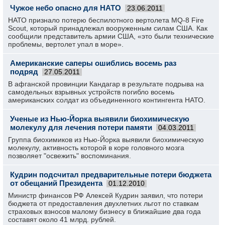
Чужое небо опасно для НАТО
23.06.2011
НАТО признало потерю беспилотного вертолета MQ-8 Fire
Scout, который принадлежал вооруженным силам США. Как
сообщили представитель армии США, «это были технические
проблемы, вертолет упал в море».
Американские саперы ошиблись восемь раз
подряд
27.05.2011
В афганской провинции Кандагар в результате подрыва на
самодельных взрывных устройств погибло восемь
американских солдат из объединенного контингента НАТО.
Ученые из Нью-Йорка выявили биохимическую
молекулу для лечения потери памяти
04.03.2011
Группа биохимиков из Нью-Йорка выявили биохимическую
молекулу, активность которой в коре головного мозга
позволяет "освежить" воспоминания.
Кудрин подсчитал предварительные потери бюджета
от обещаний Президента
01.12.2010
Министр финансов РФ Алексей Кудрин заявил, что потери
бюджета от предоставления двухлетних льгот по ставкам
страховых взносов малому бизнесу в ближайшие два года
составят около 41 млрд. рублей.