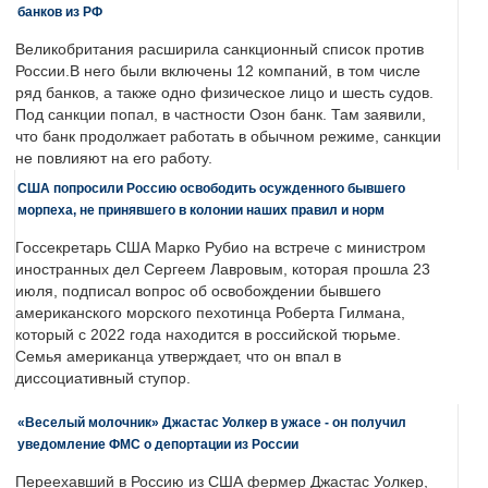
банков из РФ
Великобритания расширила санкционный список против
России.В него были включены 12 компаний, в том числе
ряд банков, а также одно физическое лицо и шесть судов.
Под санкции попал, в частности Озон банк. Там заявили,
что банк продолжает работать в обычном режиме, санкции
не повлияют на его работу.
США попросили Россию освободить осужденного бывшего
морпеха, не принявшего в колонии наших правил и норм
Госсекретарь США Марко Рубио на встрече с министром
иностранных дел Сергеем Лавровым, которая прошла 23
июля, подписал вопрос об освобождении бывшего
американского морского пехотинца Роберта Гилмана,
который с 2022 года находится в российской тюрьме.
Семья американца утверждает, что он впал в
диссоциативный ступор.
«Веселый молочник» Джастас Уолкер в ужасе - он получил
уведомление ФМС о депортации из России
Переехавший в Россию из США фермер Джастас Уолкер,