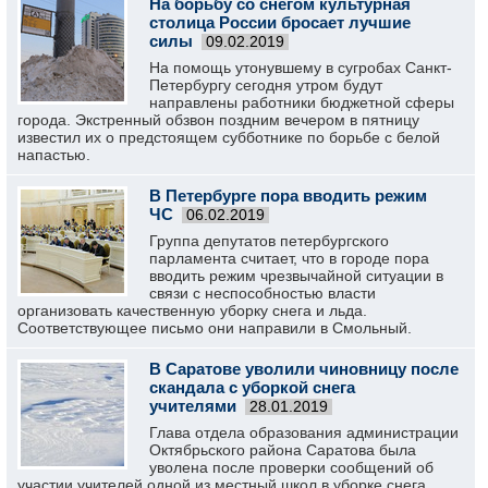
На борьбу со снегом культурная
столица России бросает лучшие
силы
09.02.2019
На помощь утонувшему в сугробах Санкт-
Петербургу сегодня утром будут
направлены работники бюджетной сферы
города. Экстренный обзвон поздним вечером в пятницу
известил их о предстоящем субботнике по борьбе с белой
напастью.
В Петербурге пора вводить режим
ЧС
06.02.2019
Группа депутатов петербургского
парламента считает, что в городе пора
вводить режим чрезвычайной ситуации в
связи с неспособностью власти
организовать качественную уборку снега и льда.
Соответствующее письмо они направили в Смольный.
В Саратове уволили чиновницу после
скандала с уборкой снега
учителями
28.01.2019
Глава отдела образования администрации
Октябрьского района Саратова была
уволена после проверки сообщений об
участии учителей одной из местный школ в уборке снега.