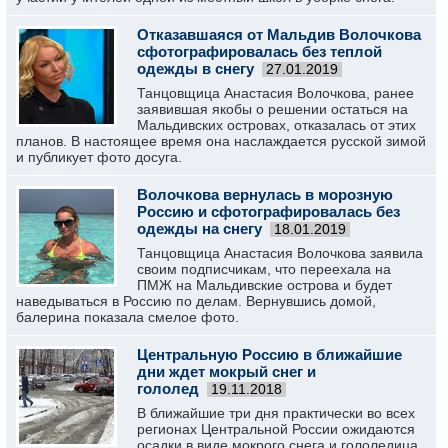
Отказавшаяся от Мальдив Волочкова
сфотографировалась без теплой
одежды в снегу
27.01.2019
Танцовщица Анастасия Волочкова, ранее
заявившая якобы о решении остаться на
Мальдивских островах, отказалась от этих
планов. В настоящее время она наслаждается русской зимой
и публикует фото досуга.
Волочкова вернулась в морозную
Россию и сфотографировалась без
одежды на снегу
18.01.2019
Танцовщица Анастасия Волочкова заявила
своим подписчикам, что переехала на
ПМЖ на Мальдивские острова и будет
наведываться в Россию по делам. Вернувшись домой,
балерина показала смелое фото.
Центральную Россию в ближайшие
дни ждет мокрый снег и
гололед
19.11.2018
В ближайшие три дня практически во всех
регионах Центральной России ожидаются
осадки в виде мокрого снега и гололедица.