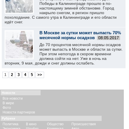
Победы в Калининграде прошло в по-
настоящему зимней обстановке. Город
накрыло снегом, в регион пришло
похолодание. С самого утра в Калининграде и его области
идёт снег.
В Москве за сутки может выпасть 70%
месячной нормы осадков
08.05.2017
До 70 процентов месячной нормы осадков
может выпасть в Москве и области за сутки.
При этом непогода в скором времени
должна сойти на нет. Уже в ночь на
вторник, 9 мая, дожди и снег должны ослабеть.
1
2
3
4
5
>>
Новости
Все новости
В мире
Фото
Новости партнеров
Рубрики
Политика
В кино
Общество
Происшествия
Экономика
Шоубиз
Криминал
Авто