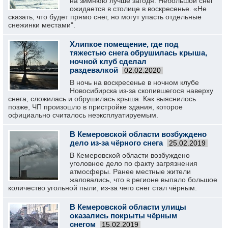
на зимнюю лучше загодя. Небольшой снег
ожидается в столице в воскресенье. «Не
сказать, что будет прямо снег, но могут упасть отдельные
снежинки местами".
Хлипкое помещение, где под
тяжестью снега обрушилась крыша,
ночной клуб сделал
раздевалкой
02.02.2020
В ночь на воскресенье в ночном клубе
Новосибирска из-за скопившегося наверху
снега, сложилась и обрушилась крыша. Как выяснилось
позже, ЧП произошло в пристройке здания, которое
официально считалось неэксплуатируемым.
В Кемеровской области возбуждено
дело из-за чёрного снега
25.02.2019
В Кемеровской области возбуждено
уголовное дело по факту загрязнения
атмосферы. Ранее местные жители
жаловались, что в регионе выпало большое
количество угольной пыли, из-за чего снег стал чёрным.
В Кемеровской области улицы
оказались покрыты чёрным
снегом
15.02.2019