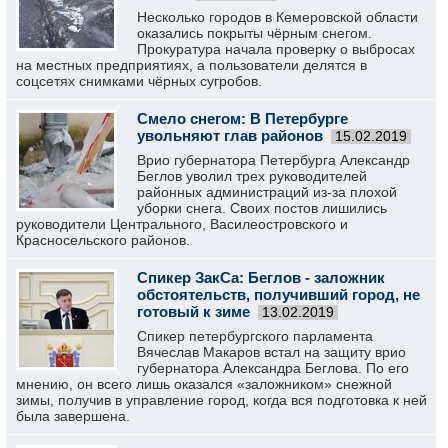
Несколько городов в Кемеровской области
оказались покрыты чёрным снегом.
Прокуратура начала проверку о выбросах
на местных предприятиях, а пользователи делятся в
соцсетях снимками чёрных сугробов.
Смело снегом: В Петербурге
увольняют глав районов
15.02.2019
Врио губернатора Петербурга Александр
Беглов уволил трех руководителей
районных администраций из-за плохой
уборки снега. Своих постов лишились
руководители Центрального, Василеостровского и
Красносельского районов.
Спикер ЗакСа: Беглов - заложник
обстоятельств, получивший город, не
готовый к зиме
13.02.2019
Спикер петербургского парламента
Вячеслав Макаров встал на защиту врио
губернатора Александра Беглова. По его
мнению, он всего лишь оказался «заложником» снежной
зимы, получив в управление город, когда вся подготовка к ней
была завершена.