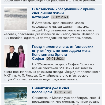
общественный транспорт - он работает в штатном режиме.
В Алтайском крае упавший с крыши
снег лишил жизни
четверых
08.02.2021
В Алтайском крае снежная масса,
сошедшая с крыши здания, накрыла
людей. Под завалами оказались восемь
человек, спасатели уже извлекли их из-под снега. Четверо из
них погибли, одного из пострадавших госпитализировали.
Гвозди вместо снега: от "актерских
штучек" чуть не пострадала жена
Константина Эрнста
Софья
09.01.2021
На 32-летнюю актрису Софью Эрнст во
время спектакля "20 Век - Бал" вместо
снега посыпались из реквизита гвозди. Инцидент произошел в
МХТ им. А. П. Чехова. Случайность это или "актерские
штучки" из чувства мести еще предстоит узнать.
Синоптики уже и снег
пообещали
12.11.2020
Синоптики в Москве уже пообещали снег. И
предупредили, что сменить летнюю резину