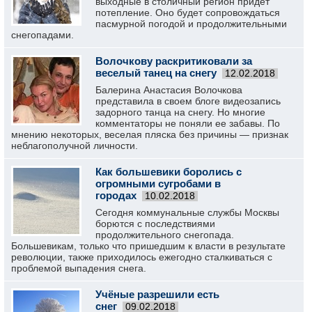
выходные в столичный регион придёт
потепление. Оно будет сопровождаться
пасмурной погодой и продолжительными
снегопадами.
Волочкову раскритиковали за
веселый танец на снегу
12.02.2018
Балерина Анастасия Волочкова
представила в своем блоге видеозапись
задорного танца на снегу. Но многие
комментаторы не поняли ее забавы. По
мнению некоторых, веселая пляска без причины — признак
неблагополучной личности.
Как большевики боролись с
огромными сугробами в
городах
10.02.2018
Сегодня коммунальные службы Москвы
борются с последствиями
продолжительного снегопада.
Большевикам, только что пришедшим к власти в результате
революции, также приходилось ежегодно сталкиваться с
проблемой выпадения снега.
Учёные разрешили есть
снег
09.02.2018