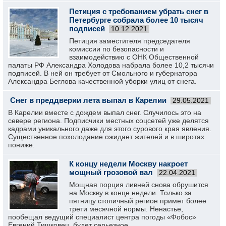
Петиция с требованием убрать снег в
Петербурге собрала более 10 тысяч
подписей
10.12.2021
Петиция заместителя председателя
комиссии по безопасности и
взаимодействию с ОНК Общественной
палаты РФ Александра Холодова набрала более 10,2 тысячи
подписей. В ней он требует от Смольного и губернатора
Александра Беглова качественной уборки улиц от снега.
Снег в преддверии лета выпал в Карелии
29.05.2021
В Карелии вместе с дождем выпал снег. Случилось это на
севере региона. Подписчики местных соцсетей уже делятся
кадрами уникального даже для этого сурового края явления.
Существенное похолодание ожидает жителей и в широтах
пониже.
К концу недели Москву накроет
мощный грозовой вал
22.04.2021
Мощная порция ливней снова обрушится
на Москву в конце недели. Только за
пятницу столичный регион примет более
трети месячной нормы. Ненастье,
пообещал ведущий специалист центра погоды «Фобос»
Евгений Тишковец, будет серьезное.