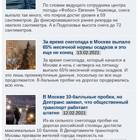
По словам ведущего сотрудника центра
погоды «Фобос» Евгения Тишковца, снега
выпало так много, что покров достиг уровня в 59
сантиметров. До фиксировавшегося ранее рекорда не
хватило сантиметра. А в Подосковье высота снега до 72
сантиметров.
За время снегопада в Москве выпало
65% месячной нормы осадков и это
еще не конец
13.02.2021
За время снегопада, который начался в
Москве в ночь с четверга на пятницу
выпало 65% месячной нормы осадков. И
это лишь промежуточные данные, поскольку он все еще
продолжается. 8-бальные пробки на дорогах продержались
всю ночь.
В Москве 10-балльные пробки, но
Дептранс заявил, что общественный
транспорт работает
штатно
12.02.2021
Из-за сильного снегопада пробки на
дорогах российской столицы достигли
максимальных 10 баллов. В Департаменте транспорта
Москвы призвали жителей города пересесть на