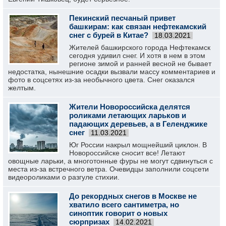
Пекинский песчаный привет
башкирам: как связан нефтекамский
снег с бурей в Китае?
18.03.2021
Жителей башкирского города Нефтекамск
сегодня удивил снег. И хотя в нем в этом
регионе зимой и ранней весной не бывает
недостатка, нынешние осадки вызвали массу комментариев и
фото в соцсетях из-за необычного цвета. Снег оказался
желтым.
Жители Новороссийска делятся
роликами летающих ларьков и
падающих деревьев, а в Геленджике
снег
11.03.2021
Юг России накрыл мощнейший циклон. В
Новороссийске сносит все! Летают
овощные ларьки, а многотонные фуры не могут сдвинуться с
места из-за встречного ветра. Очевидцы заполнили соцсети
видеороликами о разгуле стихии.
До рекордных снегов в Москве не
хватило всего сантиметра, но
синоптик говорит о новых
сюрпризах
14.02.2021