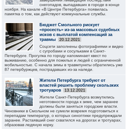
завершении ликвидации последствий
снегопадов, выпадавших в городе в конце
ноября. На канале «В Центре Петербурга» появилась
памятка о том, как действуют коммунальные службы.
Бюджет Смольного рискует
«просесть» из-за массовых судебных
исков с выплатой компенсаций за
травмы
20.12.2021
Соцсети заполнены фотографиями и видео
с сугробами и сосульками в Санкт-
Петербурге. Прогулка по городу напоминает квест по
выживанию, особенно для пожилых и людей с ограниченной
мобильностью. С начала зимы в травмпункты обратились уже
87 петербуржцев, пострадавших из-за наледи.
Жители Петербурга требуют от
властей решить проблему скользких
тротуаров
13.12.2021
Жители Санкт-Петербурга возмутились
неготовности города к зиме, чем заранее
должны были заняться городские власти.
Чиновники в Смольном не сумели вовремя подготовиться к
перепадам температур, о которых синоптики предупреждали
заранее. Растаявший снег схватился на дорогах и тротуарах,
образовав ледяную корку.