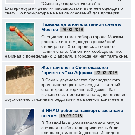
"Сыны и дочери Отечества" в
Екатеринбурге - девочки маршировали в летней одежде по
снегу. Но прокуратура на нашла оснований для проверки.
Названа дата начала таяния снега в
Москве
28.03.2018
Специалисты метеобюро города Москвы
рассказали о том, когда в российской
столице начнётся процесс активного
таяния снега. Синоптики сообщили, что,
начиная с понедельник, 2 апреля, в городе начнёт таять снег.
Желтый снег в Сочи оказался
"приветом" из Африки
23.03.2018
В Сочи и других частях Краснодарского
края выпали цветные осадки — желтый
снег и красно-коричневый дождь. Как
выяснилось, необычное погодное явление
обусловлено стихийным бедствием на далеком континенте.
В ЯНАО ребёнка насмерть засыпало
снегом
19.03.2018
В Ямало‐Ненецком автономном округе
снежная глыба стала причиной гибели
одиннадцатилетней девочки. Инцидент