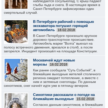
наблюдается сосулькопад. С крыш падают
глыбы льда и снега. В настоящее время в
Санкт-Петербурге зафиксирован один
смертельный случай.
В Петербурге рабочий с помощью
экскаватора потушил горящий
автомобиль
18.02.2018
В Санкт-Петербурге произошло крупное
дорожно-транспортное происшествие.
Автомобиль марки "Волга" выехал на
полосу встречного движения, врезался в столб, а после
загорелся. Инцидент произошёл на площади Конституции.
Москвичей ждут новые
морозы
16.02.2018
Как ранее сообщала "Суть Событий", в
ближайшие выходные жителей столичного
региона ожидает потепление, а вместе с
ним и затяжные снегопады. По данным
синоптиков, снег начнёт идти уже в пятницу вечером.
Синоптики рассказали о погоде на
ближайшие выходные
15.02.2018
Согласно данным синоптиков, в ближайшие