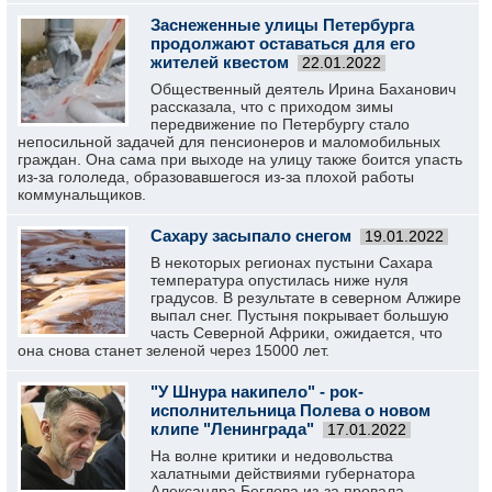
Заснеженные улицы Петербурга
продолжают оставаться для его
жителей квестом
22.01.2022
Общественный деятель Ирина Баханович
рассказала, что с приходом зимы
передвижение по Петербургу стало
непосильной задачей для пенсионеров и маломобильных
граждан. Она сама при выходе на улицу также боится упасть
из-за гололеда, образовавшегося из-за плохой работы
коммунальщиков.
Сахару засыпало снегом
19.01.2022
В некоторых регионах пустыни Сахара
температура опустилась ниже нуля
градусов. В результате в северном Алжире
выпал снег. Пустыня покрывает большую
часть Северной Африки, ожидается, что
она снова станет зеленой через 15000 лет.
"У Шнура накипело" - рок-
исполнительница Полева о новом
клипе "Ленинграда"
17.01.2022
На волне критики и недовольства
халатными действиями губернатора
Александра Беглова из-за провала