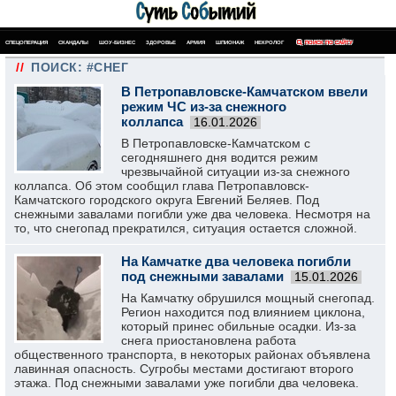
СПЕЦОПЕРАЦИЯ
СКАНДАЛЫ
ШОУ-БИЗНЕС
ЗДОРОВЬЕ
АРМИЯ
ШПИОНАЖ
НЕКРОЛОГ
ПОИСК ПО САЙТУ
//
ПОИСК: #СНЕГ
В Петропавловске-Камчатском ввели
режим ЧС из-за снежного
коллапса
16.01.2026
В Петропавловске-Камчатском с
сегодняшнего дня водится режим
чрезвычайной ситуации из-за снежного
коллапса. Об этом сообщил глава Петропавловск-
Камчатского городского округа Евгений Беляев. Под
снежными завалами погибли уже два человека. Несмотря на
то, что снегопад прекратился, ситуация остается сложной.
На Камчатке два человека погибли
под снежными завалами
15.01.2026
На Камчатку обрушился мощный снегопад.
Регион находится под влиянием циклона,
который принес обильные осадки. Из-за
снега приостановлена работа
общественного транспорта, в некоторых районах объявлена
лавинная опасность. Сугробы местами достигают второго
этажа. Под снежными завалами уже погибли два человека.