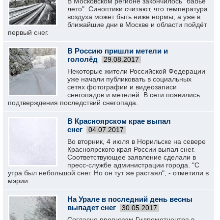
В Московском регионе закончилось "бабье
лето". Синоптики считают, что температура
воздуха может быть ниже нормы, а уже в
ближайшие дни в Москве и области пойдёт
первый снег.
В Россию пришли метели и
гололёд
29.08.2017
Некоторые жители Российской Федерации
уже начали публиковать в социальных
сетях фотографии и видеозаписи
снегопадов и метелей. В сети появились
подтверждения последствий снегопада.
В Красноярском крае выпал
снег
04.07.2017
Во вторник, 4 июля в Норильске на севере
Красноярского края России выпал снег.
Соответствующее заявление сделали в
пресс-службе администрации города. "С
утра был небольшой снег. Но он тут же растаял", - отметили в
мэрии.
На Урале в последний день весны
выпадет снег
30.05.2017
Согласно прогнозам Гидрометцентра в