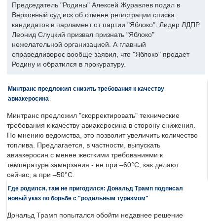
Председатель "Родины" Алексей Журавлев подал в
Верховный суд иск об отмене регистрации списка
кандидатов в парламент от партии "Яблоко". Лидер ЛДПР
Леонид Слуцкий призвал признать "Яблоко"
нежелательной организацией. А главный
справедливорос вообще заявил, что "Яблоко" продает
Родину и обратился в прокуратуру.
Минтранс предложил снизить требования к качеству
авиакеросина
Минтранс предложил "скорректировать" технические
требования к качеству авиакеросина в сторону снижения.
По мнению ведомства, это позволит увеличить количество
топлива. Предлагается, в частности, выпускать
авиакеросин с менее жесткими требованиями к
температуре замерзания - не при –60°C, как делают
сейчас, а при –50°C.
Где родился, там не пригодился: Дональд Трамп подписал
новый указ по борьбе с "родильным туризмом"
Дональд Трамп попытался обойти недавнее решение