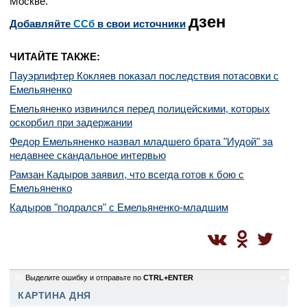
Москве.
дзен
Добавляйте
CСб
в свои источники
ЧИТАЙТЕ ТАКЖЕ:
Пауэрлифтер Кокляев показал последствия потасовки с
Емельяненко
Емельяненко извинился перед полицейскими, которых
оскорбил при задержании
Федор Емельяненко назвал младшего брата "Иудой" за
недавнее скандальное интервью
Рамзан Кадыров заявил, что всегда готов к бою с
Емельяненко
Кадыров "подрался" с Емельяненко-младшим
30
Выделите ошибку и отправьте по
CTRL+ENTER
is
КАРТИНА ДНЯ