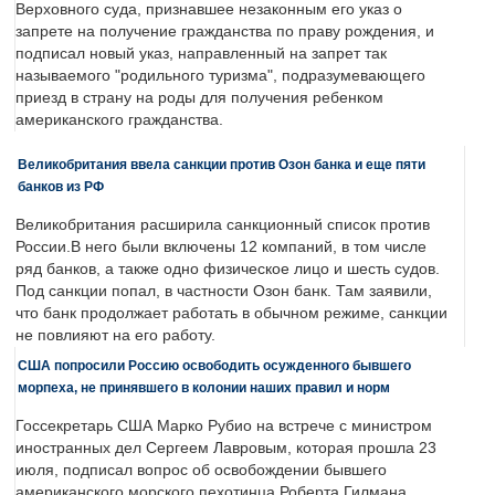
Верховного суда, признавшее незаконным его указ о
запрете на получение гражданства по праву рождения, и
подписал новый указ, направленный на запрет так
называемого "родильного туризма", подразумевающего
приезд в страну на роды для получения ребенком
американского гражданства.
Великобритания ввела санкции против Озон банка и еще пяти
банков из РФ
Великобритания расширила санкционный список против
России.В него были включены 12 компаний, в том числе
ряд банков, а также одно физическое лицо и шесть судов.
Под санкции попал, в частности Озон банк. Там заявили,
что банк продолжает работать в обычном режиме, санкции
не повлияют на его работу.
США попросили Россию освободить осужденного бывшего
морпеха, не принявшего в колонии наших правил и норм
Госсекретарь США Марко Рубио на встрече с министром
иностранных дел Сергеем Лавровым, которая прошла 23
июля, подписал вопрос об освобождении бывшего
американского морского пехотинца Роберта Гилмана,