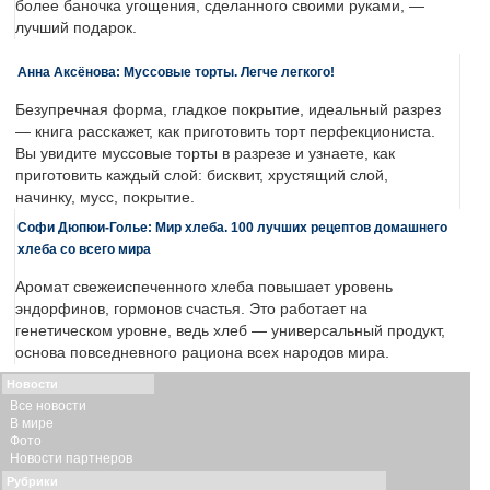
более баночка угощения, сделанного своими руками, —
лучший подарок.
Анна Аксёнова: Муссовые торты. Легче легкого!
Безупречная форма, гладкое покрытие, идеальный разрез
— книга расскажет, как приготовить торт перфекциониста.
Вы увидите муссовые торты в разрезе и узнаете, как
приготовить каждый слой: бисквит, хрустящий слой,
начинку, мусс, покрытие.
Софи Дюпюи-Голье: Мир хлеба. 100 лучших рецептов домашнего
хлеба со всего мира
Аромат свежеиспеченного хлеба повышает уровень
эндорфинов, гормонов счастья. Это работает на
генетическом уровне, ведь хлеб — универсальный продукт,
основа повседневного рациона всех народов мира.
Новости
Все новости
В мире
Фото
Новости партнеров
Рубрики