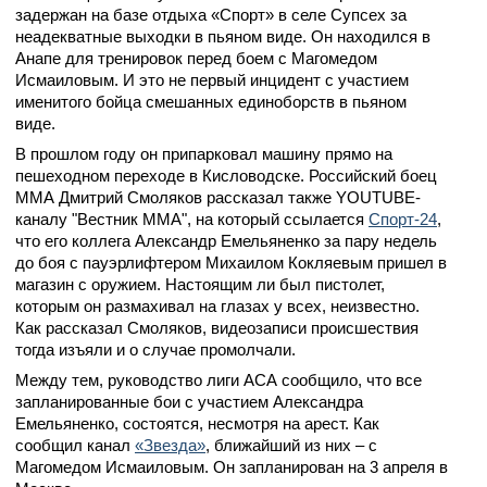
задержан на базе отдыха «Спорт» в селе Супсех за
неадекватные выходки в пьяном виде. Он находился в
Анапе для тренировок перед боем с Магомедом
Исмаиловым. И это не первый инцидент с участием
именитого бойца смешанных единоборств в пьяном
виде.
В прошлом году он припарковал машину прямо на
пешеходном переходе в Кисловодске. Российский боец
ММА Дмитрий Смоляков рассказал также YOUTUBE-
каналу "Вестник ММА", на который ссылается
Спорт-24
,
что его коллега Александр Емельяненко за пару недель
до боя с пауэрлифтером Михаилом Кокляевым пришел в
магазин с оружием. Настоящим ли был пистолет,
которым он размахивал на глазах у всех, неизвестно.
Как рассказал Смоляков, видеозаписи происшествия
тогда изъяли и о случае промолчали.
Между тем, руководство лиги АСА сообщило, что все
запланированные бои с участием Александра
Емельяненко, состоятся, несмотря на арест. Как
сообщил канал
«Звезда»
, ближайший из них – с
Магомедом Исмаиловым. Он запланирован на 3 апреля в