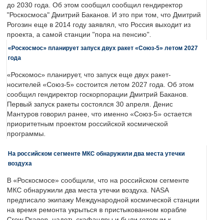
до 2030 года. Об этом сообщил сообщил гендиректор
"Роскосмоса" Дмитрий Баканов. И это при том, что Дмитрий
Рогозин еще в 2014 году заявлял, что Россия выходит из
проекта, а самой станции "пора на пенсию".
«Роскосмос» планирует запуск двух ракет «Союз-5» летом 2027
года
«Роскомос» планирует, что запуск еще двух ракет-
носителей «Союз-5» состоится летом 2027 года. Об этом
сообщил гендиректор госкорпорации Дмитрий Баканов.
Первый запуск ракеты состоялся 30 апреля. Денис
Мантуров говорил ранее, что именно «Союз-5» остается
приоритетным проектом российской космической
программы.
На российском сегменте МКС обнаружили два места утечки
воздуха
В «Роскосмосе» сообщили, что на российском сегменте
МКС обнаружили два места утечки воздуха. NASA
предписало экипажу Международной космической станции
на время ремонта укрыться в пристыкованном корабле
Crew Dragon, надеть скафандры и были готовым к