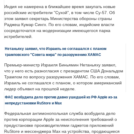
Индия не намерена в ближайшее время закупать новые
российские истребители "Сухой", в том числе Су-57. Об
этом заявил секретарь Министерства обороны страны
Раджеш Кумар Сингх. По его словам, индийские власти
сосредоточатся на модернизации имеющегося парка
истребителей.
Нетаньяху заявил, что Израиль не соглашался с планом
трамповского "Совета мира" по разоружению ХАМАС
Премьер-министр Израиля Биньямин Нетаньяху заявил,
что у него есть разногласия с президентом США Дональдом
Трампом по вопросу разоружения ХАМАС. По его словам,
Израиль не соглашался с планом, о котором американский
лидер объявил на прошлой неделе.
ФАС возбудила дело против давно ушедшей из РФ Apple из-за
непредустановки RuStore и Max
Федеральная антимонопольная служба возбудила дело
против корпорации Apple за неисполнения требований о
предустановке производителями гаджетов приложений
RuStore и мессенджера Max на устройства, продающиеся