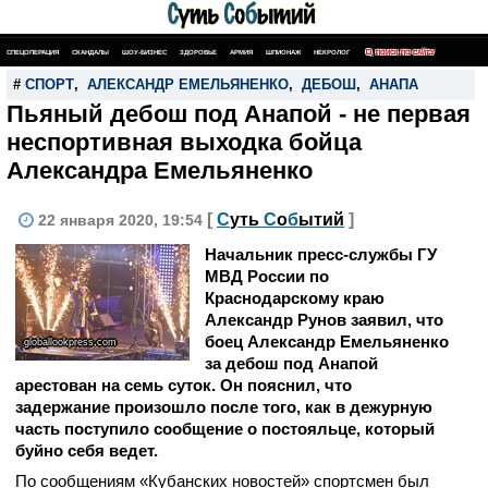
СПЕЦОПЕРАЦИЯ
СКАНДАЛЫ
ШОУ-БИЗНЕС
ЗДОРОВЬЕ
АРМИЯ
ШПИОНАЖ
НЕКРОЛОГ
ПОИСК ПО САЙТУ
#
СПОРТ
,
АЛЕКСАНДР ЕМЕЛЬЯНЕНКО
,
ДЕБОШ
,
АНАПА
Пьяный дебош под Анапой - не первая
неспортивная выходка бойца
Александра Емельяненко
[
С
уть
С
о
б
ытий
]
22 января 2020, 19:54
Начальник пресс-службы ГУ
МВД России по
Краснодарскому краю
Александр Рунов заявил, что
боец Александр Емельяненко
globallookpress.com
за дебош под Анапой
арестован на семь суток. Он пояснил, что
задержание произошло после того, как в дежурную
часть поступило сообщение о постояльце, который
буйно себя ведет.
По сообщениям «Кубанских новостей» спортсмен был