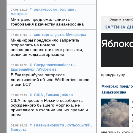
#
авиакеросин
, топливо
,
07.08 13:19
минтранс
Минтранс предложил снизить
625
Выделите ошиб
требования к качеству авиакеросина
КАРТИНА Д
#
сим-карты
, дети
, Минцифры
07.08 11:49
Минцифры предложило запретить
отправлять на номера
несовершеннолетних смс-рассылки,
включая коды авторизации
#
Свердловскаяобласть
,
07.08 10:39
Екатеринбург
, Wildberries
прокуратуру.
В Екатеринбурге загорелся
логистический объект Wildberries после
атаки ВСУ
Минтранс предлож
авиакеросина
#
США
, Гилман
, обмен
07.08 09:27
США попросили Россию освободить
осужденного бывшего морпеха, не
принявшего в колонии наших правил и
норм
#
Главныеновости
, Сутьсобытий
,
06.08 18:33
6августа
увеличить колич