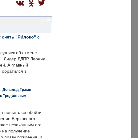
gu / gu
 снять "Яблоко" с
суд иск об отмене
о". Лидер ЛДПР Леонид
ей. А главный
и обратился в
я: Дональд Трамп
 с "родильным
п попытался обойти
ение Верховного
вшее незаконным его
е на получение
по праву рождения, и