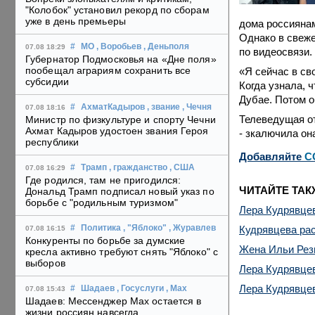
"Колобок" установил рекорд по сборам
уже в день премьеры
дома россиянам
Однако в свеже
#
МО
, Воробьев
, Деньполя
07.08 18:29
по видеосвязи.
Губернатор Подмосковья на «Дне поля»
пообещал аграриям сохранить все
«Я сейчас в св
субсидии
Когда узнала, 
Дубае. Потом 
#
АхматКадыров
, звание
, Чечня
07.08 18:16
Телеведущая от
Министр по физкультуре и спорту Чечни
Ахмат Кадыров удостоен звания Героя
- зкалючила она
республики
Добавляйте
C
#
Трамп
, гражданство
, США
07.08 16:29
Где родился, там не пригодился:
ЧИТАЙТЕ ТАК
Дональд Трамп подписал новый указ по
борьбе с "родильным туризмом"
Лера Кудрявцев
Кудрявцева рас
#
Политика
, "Яблоко"
, Журавлев
07.08 16:15
Конкуренты по борьбе за думские
Жена Ильи Резн
кресла активно требуют снять "Яблоко" с
выборов
Лера Кудрявцев
Лера Кудрявцев
#
Шадаев
, Госуслуги
, Max
07.08 15:43
Шадаев: Мессенджер Max остается в
жизни россиян навсегда