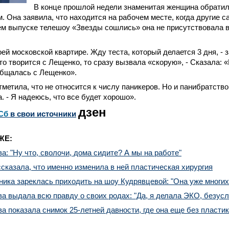
В конце прошлой недели знаменитая женщина обратил
. Она заявила, что находится на рабочем месте, когда другие 
м выпуске телешоу «Звезды сошлись» она не присутствовала в
оей московской квартире. Жду теста, который делается 3 дня, - 
что творится с Лещенко, то сразу вызвала «скорую», - Сказала: 
общалась с Лещенко».
метила, что не относится к числу паникеров. Но и панибратство
. - Я надеюсь, что все будет хорошо».
дзен
Сб
в свои источники
ЖЕ:
а: "Ну что, сволочи, дома сидите? А мы на работе"
сказала, что именно изменила в ней пластическая хирургия
ика зареклась приходить на шоу Кудрявцевой: "Она уже многих
а выдала всю правду о своих родах: "Да, я делала ЭКО, безусл
а показала снимок 25-летней давности, где она еще без пласти