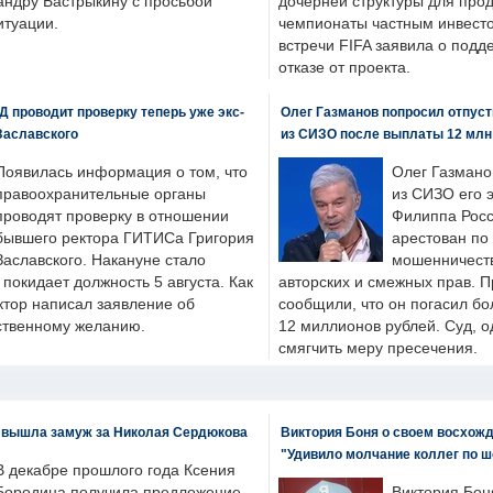
андру Бастрыкину с просьбой
дочерней структуры для про
итуации.
чемпионаты частным инвесто
встречи FIFA заявила о под
отказе от проекта.
 проводит проверку теперь уже экс-
Олег Газманов попросил отпуст
Заславского
из СИЗО после выплаты 12 млн
Появилась информация о том, что
Олег Газмано
правоохранительные органы
из СИЗО его 
проводят проверку в отношении
Филиппа Росс
бывшего ректора ГИТИСа Григория
арестован по
Заславского. Накануне стало
мошенничеств
н покидает должность 5 августа. Как
авторских и смежных прав. П
ктор написал заявление об
сообщили, что он погасил бо
бственному желанию.
12 миллионов рублей. Суд, о
смягчить меру пресечения.
 вышла замуж за Николая Сердюкова
Виктория Боня о своем восхожд
"Удивило молчание коллег по ш
В декабре прошлого года Ксения
Бородина получила предложение
Виктория Бон