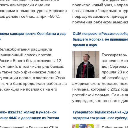
скать авиакеросин с менее
подписал новый указ, направ
ваниями к температуре замерзания
называемого "родильного тур
 как делают сейчас, а при –50°C.
подразумевающего приезд в 
получения ребенком америка
вела санкции против Озон банка и еще
США попросили Россию освобо
Ф
бывшего морпеха, не принявшег
правил и норм
Великобритания расширила
санкционный список против
Госсекретарь
России.В него были включены 12
встрече с ми
компаний, в том числе ряд банков,
дел Сергеем 
а также одно физическое лицо и
прошла 23 ию
д санкции попал, в частности Озон
об освобожде
ли, что банк продолжает работать в
американского морского пех
, санкции не повлияют на его
Гилмана, который с 2022 год
российской тюрьме. Семья 
утверждает, что он впал в ди
к» Джастас Уолкер в ужасе - он
Губернатор Подмосковья на «Д
ение ФМС о депортации из России
аграриям сохранить все субсид
Переехавший в Россию из США
Губернатор М