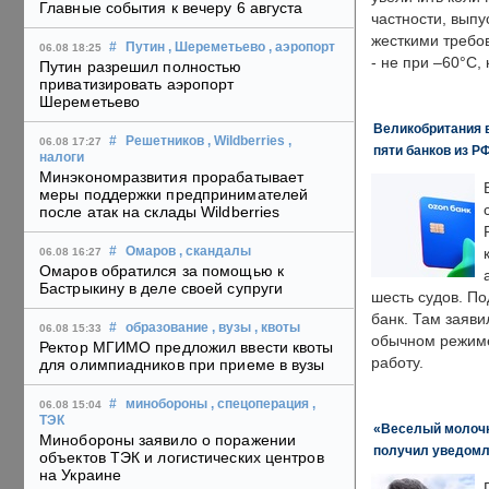
Главные события к вечеру 6 августа
частности, выпу
жесткими требо
#
Путин
, Шереметьево
, аэропорт
06.08 18:25
- не при –60°C,
Путин разрешил полностью
приватизировать аэропорт
Шереметьево
Великобритания в
#
Решетников
, Wildberries
,
06.08 17:27
пяти банков из Р
налоги
Минэкономразвития прорабатывает
меры поддержки предпринимателей
после атак на склады Wildberries
#
Омаров
, скандалы
06.08 16:27
Омаров обратился за помощью к
Бастрыкину в деле своей супруги
шесть судов. По
банк. Там заяви
#
образование
, вузы
, квоты
06.08 15:33
обычном режиме
Ректор МГИМО предложил ввести квоты
работу.
для олимпиадников при приеме в вузы
#
минобороны
, спецоперация
,
06.08 15:04
ТЭК
«Веселый молочни
Минобороны заявило о поражении
получил уведомл
объектов ТЭК и логистических центров
на Украине