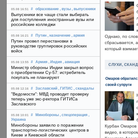
#
образование
, вузы
, выпускники
05.08 16:51
Выпускники все чаще стали выбирать
для поступления иностранные вузы или
российские колледжи
#
Путин
, назначение
, армия
05.08 16:21
Однако, по слов
Путин провел перестановки в
сбрасывается, а
руководстве группировок российских
который взимает
войск
#
Армия
, Индия
, авиация
05.08 13:55
СЛУХИ, СКАН
Министр обороны Индии закрыл вопрос
о приобретении Су-57: истребитель
покупать не планируют
Омаров обратилс
своей супруги
#
Заславский
, ГИТИС
, скандалы
05.08 12:16
"Ведомости": МВД проводит проверку
теперь уже экс-ректора ГИТИСа
Заславского
#
Минобороны
, спецоперация
,
05.08 10:01
Украина
Минобороны заявило о поражении
Курбан Омаров в
транспортно-логистических центров в
видео, в которо
Киеве и Киевской области