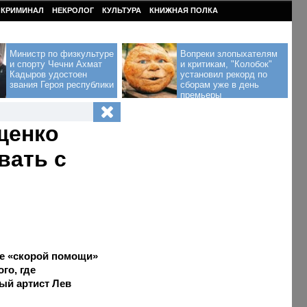
КРИМИНАЛ
НЕКРОЛОГ
КУЛЬТУРА
КНИЖНАЯ ПОЛКА
Министр по физкультуре
Вопреки злопыхателям
и спорту Чечни Ахмат
и критикам, "Колобок"
Кадыров удостоен
установил рекорд по
звания Героя республики
сборам уже в день
премьеры
щенко
вать с
ве «скорой помощи»
го, где
ый артист Лев