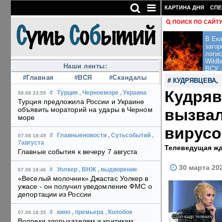
КАРТИНА ДНЯ
СПЕ
ПОИСК ПО САЙТ
В Ека
загор
логис
Wildb
Наши ленты:
ВСУ
#Главная
#ВСЯ
#Скандалы
#
КУДРЯВЦЕВА
,
Кудряв
#
Турция
, Черноеморе
, Украина
08.08 23:55
Турция предложила России и Украине
объявить мораторий на удары в Черном
вызвал
море
вирусо
#
Главныеновости
, Сутьсобытий
,
07.08 18:49
7августа
Телеведущая жд
Главные события к вечеру 7 августа
30 марта 20
#
Уолкер
, ВНЖ
, выдворение
07.08 18:46
«Веселый молочник» Джастас Уолкер в
ужасе - он получил уведомление ФМС о
депортации из России
#
кино
, премьера
, Колобок
07.08 18:35
Стоп-кадр телешоу
Вопреки злопыхателям и критикам,