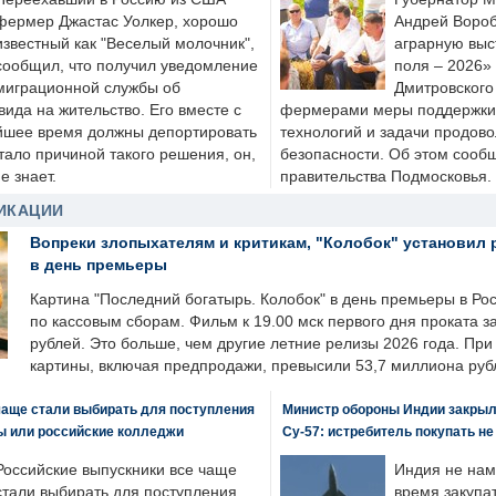
фермер Джастас Уолкер, хорошо
Андрей Вороб
известный как "Веселый молочник",
аграрную выс
сообщил, что получил уведомление
поля – 2026»
миграционной службы об
Дмитровского 
ида на жительство. Его вместе с
фермерами меры поддержки
йшее время должны депортировать
технологий и задачи продов
стало причиной такого решения, он,
безопасности. Об этом сооб
е знает.
правительства Подмосковья.
ИКАЦИИ
Вопреки злопыхателям и критикам, "Колобок" установил 
в день премьеры
Картина "Последний богатырь. Колобок" в день премьеры в Ро
по кассовым сборам. Фильм к 19.00 мск первого дня проката 
рублей. Это больше, чем другие летние релизы 2026 года. Пр
картины, включая предпродажи, превысили 53,7 миллиона руб
чаще стали выбирать для поступления
Министр обороны Индии закрыл
ы или российские колледжи
Су-57: истребитель покупать н
Российские выпускники все чаще
Индия не нам
стали выбирать для поступления
время закупа