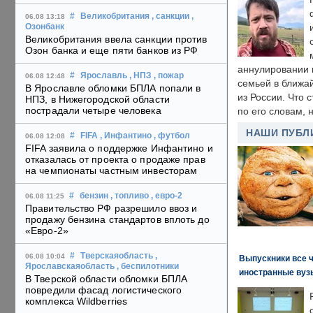
#
Великобритания
, санкции
,
06.08 13:18
Озонбанк
Великобритания ввела санкции против
Озон банка и еще пяти банков из РФ
аннулировании в
#
Ярославль
, НПЗ
, пожар
06.08 12:48
семьей в ближа
В Ярославле обломки БПЛА попали в
из России. Что 
НПЗ, в Нижегородской области
пострадали четыре человека
по его словам, н
НАШИ ПУБЛ
#
FIFA
, Инфантино
, футбол
06.08 12:08
FIFA заявила о поддержке Инфантино и
отказалась от проекта о продаже прав
на чемпионаты частным инвесторам
#
бензин
, топливо
, евро-2
06.08 11:25
Правительство РФ разрешило ввоз и
продажу бензина стандартов вплоть до
«Евро-2»
#
Тверскаяобласть
,
06.08 10:04
Выпускники все 
Ярославскаяобласть
, беспилотники
иностранные вуз
В Тверской области обломки БПЛА
повредили фасад логистического
комплекса Wildberries