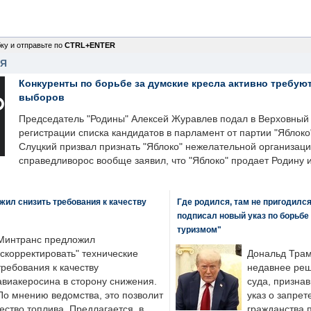
ку и отправьте по
CTRL+ENTER
НЯ
Конкуренты по борьбе за думские кресла активно требуют
выборов
Председатель "Родины" Алексей Журавлев подал в Верховный 
регистрации списка кандидатов в парламент от партии "Яблок
Слуцкий призвал признать "Яблоко" нежелательной организаци
справедливорос вообще заявил, что "Яблоко" продает Родину 
ил снизить требования к качеству
Где родился, там не пригодилс
подписал новый указ по борьбе
туризмом"
Минтранс предложил
"скорректировать" технические
Дональд Трам
требования к качеству
недавнее реш
авиакеросина в сторону снижения.
суда, призна
По мнению ведомства, это позволит
указ о запрет
ество топлива. Предлагается, в
гражданства 