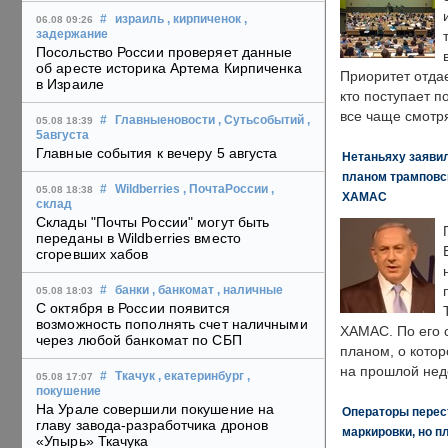
#
израиль
, кирпиченок
,
06.08 09:26
задержание
Посольство России проверяет данные
об аресте историка Артема Кирпиченка
Приоритет отда
в Израиле
кто поступает п
все чаще смотря
#
Главныеновости
, Сутьсобытий
,
05.08 18:39
5августа
Главные события к вечеру 5 августа
Нетаньяху заявил
планом трамповс
#
Wildberries
, ПочтаРоссии
,
05.08 18:38
ХАМАС
склад
Склады "Почты России" могут быть
переданы в Wildberries вместо
сгоревших хабов
#
банки
, банкомат
, наличные
05.08 18:03
С октября в России появится
возможность пополнять счет наличными
ХАМАС. По его 
через любой банкомат по СБП
планом, о кото
на прошлой нед
#
Ткачук
, екатеринбург
,
05.08 17:07
покушение
На Урале совершили покушение на
Операторы перест
главу завода-разработчика дронов
маркировки, но п
«Упырь» Ткачука