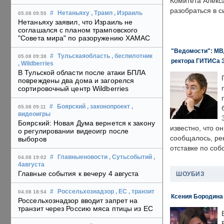
Комитета Алекс
разобраться в с
#
Нетаньяху
, Трамп
, Израиль
05.08 09:55
Нетаньяху заявил, что Израиль не
соглашался с планом трамповского
"Совета мира" по разоружению ХАМАС
"Ведомости": МВД
#
Тульскаяобласть
, беспилотник
05.08 09:38
ректора ГИТИСа 
, Wildberries
В Тульской области после атаки БПЛА
повреждены два дома и загорелся
сортировочный центр Wildberries
#
Боярский
, законопроект
,
05.08 09:11
видеоигры
Боярский: Новая Дума вернется к закону
известно, что о
о регулировании видеоигр после
сообщалось, ре
выборов
отставке по со
#
Главныеновости
, Сутьсобытий
,
04.08 19:02
4августа
Главные события к вечеру 4 августа
ШОУБИЗ
#
Россельхознадзор
, ЕС
, транзит
04.08 18:54
Ксения Бородина
Россельхознадзор вводит запрет на
транзит через Россию мяса птицы из ЕС