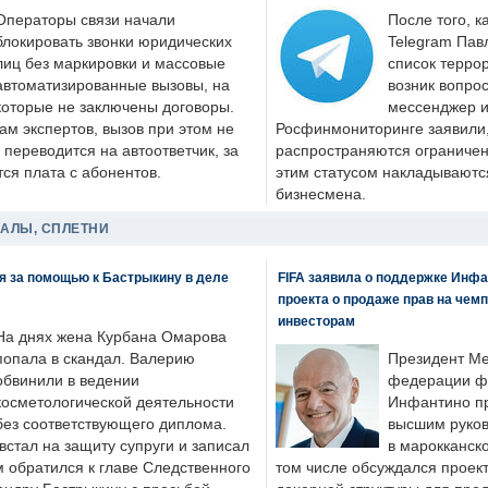
Операторы связи начали
После того, к
блокировать звонки юридических
Telegram Пав
лиц без маркировки и массовые
список террор
автоматизированные вызовы, на
возник вопрос
которые не заключены договоры.
мессенджер и
ам экспертов, вызов при этом не
Росфинмониторинге заявили, 
 переводится на автоответчик, за
распространяются ограничени
ся плата с абонентов.
этим статусом накладываютс
бизнесмена.
ДАЛЫ, СПЛЕТНИ
я за помощью к Бастрыкину в деле
FIFA заявила о поддержке Инфа
проекта о продаже прав на чем
инвесторам
На днях жена Курбана Омарова
попала в скандал. Валерию
Президент М
обвинили в ведении
федерации фу
косметологической деятельности
Инфантино пр
без соответствующего диплома.
высшим руков
стал на защиту супруги и записал
в марокканско
м обратился к главе Следственного
том числе обсуждался проек