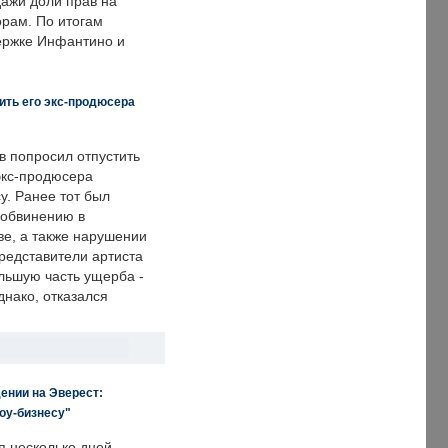
дажи доли прав на
рам. По итогам
держке Инфантино и
ить его экс-продюсера
в попросил отпустить
экс-продюсера
у. Ранее тот был
 обвинению в
е, а также нарушении
редставители артиста
льшую часть ущерба -
днако, отказался
ении на Эверест:
оу-бизнесу"
я несколько дней