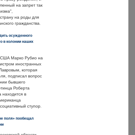
ленный на запрет так
изма",
страну на роды для
нского гражданства.
дить осужденного
о в колонии наших
 США Марко Рубио на
нистром иностранных
Лавровым, которая
ля, подписал вопрос
нии бывшего
отинца Роберта
а находится в
американца
ссоциативный ступор.
не поля» пообещал
ии
осковской области