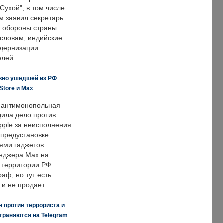
Сухой", в том числе
м заявил секретарь
 обороны страны
 словам, индийские
одернизации
елей.
вно ушедшей из РФ
Store и Max
 антимонопольная
дила дело против
pple за неисполнения
 предустановке
ями гаджетов
енджера Max на
 территории РФ.
аф, но тут есть
 и не продает.
 против террориста и
траняются на Telegram