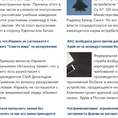
иностранные вузы. Причина этого в
истребители "
том числе в сложности поступления
Су-57. Об это
в российские учебные заведения.
Министерства
ется участникам олимпиад и тем,
Раджеш Кумар Сингх. По его
о квотам. Из-за этого выпускники
власти сосредоточатся на м
т в сторону Европы или Китая.
имеющегося парка истребит
, что Израиль не соглашался с
ФАС возбудила дело против да
кого "Совета мира" по разоружению
Apple из-за непредустановки Ru
Федеральная
Премьер-министр Израиля
служба возбу
Биньямин Нетаньяху заявил, что у
корпорации A
него есть разногласия с
требований о
президентом США Дональдом
производител
Трампом по вопросу разоружения
приложений RuStore и месс
словам, Израиль не соглашался с
устройства, продающиеся на
ром американский лидер объявил
Компании грозит крупный штр
еле.
нюанс: Apple в России ничего
али пропускать звонки без
Росфинмониторинг: ограничения
латить за них все равно приходится
экстремиста Дурова не распрос