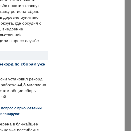
ьёв посетил главную
тавку региона «День
 в деревне Бунятино
округа, где обсудил с
, внедрение
ольственной
щили в пресс-службе
рекорд по сборам уже
ссии установил рекорд
заработал 44,8 миллиона
и этом общие сборы
лей.
 вопрос о приобретении
е планируют
ерена в ближайшее
ть новые российские