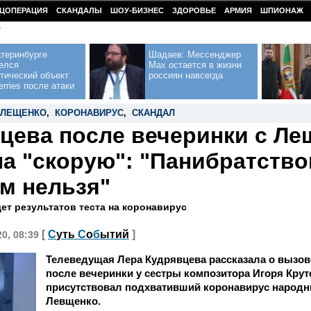
ЦОПЕРАЦИЯ
СКАНДАЛЫ
ШОУ-БИЗНЕС
ЗДОРОВЬЕ
АРМИЯ
ШПИОНАЖ
У
теринбурге
Шадаев: Мессенджер
елся
Max остается в жизни
тический объект
россиян навсегда
erries после атаки
ЛЕЩЕНКО
,
КОРОНАВИРУС
,
СКАНДАЛ
цева после вечеринки с Ле
а "скорую": "Панибратство
м нельзя"
ет результатов теста на коронавирус
[
С
уть
С
о
б
ытий
]
20, 08:39
Телеведущая Лера Кудрявцева рассказала о вызо
после вечеринки у сестры композитора Игоря Круто
присутствовал подхвативший коронавирус народн
Левщенко.