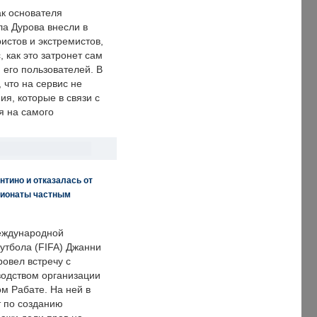
ак основателя
ла Дурова внесли в
истов и экстремистов,
, как это затронет сам
 его пользователей. В
что на сервис не
я, которые в связи с
я на самого
нтино и отказалась от
пионаты частным
еждународной
тбола (FIFA) Джанни
овел встречу с
одством организации
м Рабате. На ней в
т по созданию