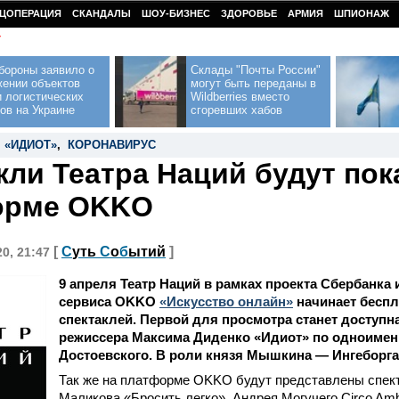
ЦОПЕРАЦИЯ
СКАНДАЛЫ
ШОУ-БИЗНЕС
ЗДОРОВЬЕ
АРМИЯ
ШПИОНАЖ
У
бороны заявило о
Склады "Почты России"
жении объектов
могут быть переданы в
 логистических
Wildberries вместо
ов на Украине
сгоревших хабов
,
«ИДИОТ»
,
КОРОНАВИРУС
кли Театра Наций будут пок
орме OKKO
[
С
уть
С
о
б
ытий
]
20, 21:47
9 апреля Театр Наций в рамках проекта Сбербанка
сервиса OKKO
«Искусство онлайн»
начинает беспл
спектаклей. Первой для просмотра станет доступн
режиссера Максима Диденко «Идиот» по одноимен
Достоевского. В роли князя Мышкина — Ингеборга
Так же на платформе OKKO будут представлены спек
Маликова «Бросить легко», Андрея Могучего Circo Am