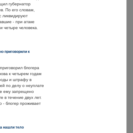
щил губернатор
в. По его словам,
с ликвидируют
авшие - при атаке
и четыре человека.
но приговорили к
 приговорил блогера
нова к четырем годам
оды и штрафу в
ей по делу о неуплате
же ему запрещено
е в течение двух лет.
 - блогер проживает
а нашли тело