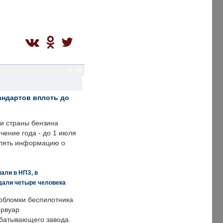
kk / kk
андартов вплоть до
ии страны бензина
ечение года - до 1 июля
влять информацию о
али в НПЗ, в
дали четыре человека
обломки беспилотника
ервуар
батывающего завода.