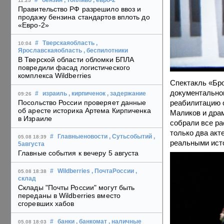
#
бензин
, топливо
, евро-2
11:25
Правительство РФ разрешило ввоз и
продажу бензина стандартов вплоть до
«Евро-2»
#
Тверскаяобласть
,
10:04
Ярославскаяобласть
, беспилотники
В Тверской области обломки БПЛА
повредили фасад логистического
комплекса Wildberries
Спектакль «Бро
документально
#
израиль
, кирпиченок
, задержание
09:26
реабилитацию о
Посольство России проверяет данные
об аресте историка Артема Кирпиченка
Маликов и драм
в Израиле
собрали все ра
только два акт
#
Главныеновости
, Сутьсобытий
,
05.08 18:39
реальными ист
5августа
Главные события к вечеру 5 августа
#
Wildberries
, ПочтаРоссии
,
05.08 18:38
склад
Склады "Почты России" могут быть
переданы в Wildberries вместо
сгоревших хабов
#
банки
, банкомат
, наличные
05.08 18:03