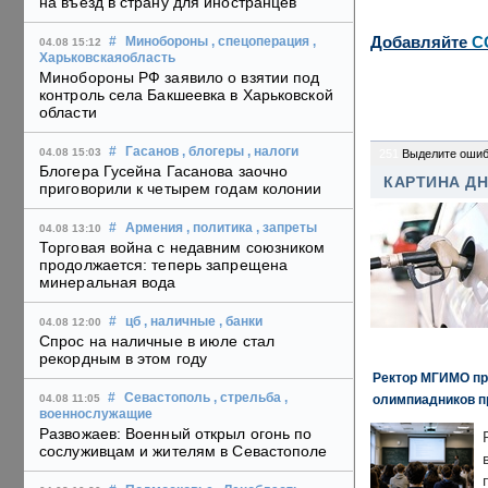
на въезд в страну для иностранцев
Добавляйте
C
#
Минобороны
, спецоперация
,
04.08 15:12
Харьковскаяобласть
Минобороны РФ заявило о взятии под
контроль села Бакшеевка в Харьковской
области
#
Гасанов
, блогеры
, налоги
04.08 15:03
251
Выделите ошиб
Блогера Гусейна Гасанова заочно
КАРТИНА Д
приговорили к четырем годам колонии
#
Армения
, политика
, запреты
04.08 13:10
Торговая война с недавним союзником
продолжается: теперь запрещена
минеральная вода
#
цб
, наличные
, банки
04.08 12:00
Спрос на наличные в июле стал
рекордным в этом году
Ректор МГИМО пр
#
Севастополь
, стрельба
,
олимпиадников п
04.08 11:05
военнослужащие
Развожаев: Военный открыл огонь по
сослуживцам и жителям в Севастополе