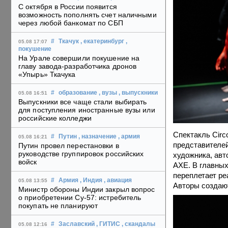
С октября в России появится
возможность пополнять счет наличными
через любой банкомат по СБП
#
Ткачук
, екатеринбург
,
05.08 17:07
покушение
На Урале совершили покушение на
главу завода-разработчика дронов
«Упырь» Ткачука
#
образование
, вузы
, выпускники
05.08 16:51
Выпускники все чаще стали выбирать
для поступления иностранные вузы или
российские колледжи
Спектакль Circ
#
Путин
, назначение
, армия
05.08 16:21
представителей
Путин провел перестановки в
руководстве группировок российских
художника, авт
войск
АХЕ. В главных
переплетает ре
#
Армия
, Индия
, авиация
05.08 13:55
Авторы создают
Министр обороны Индии закрыл вопрос
о приобретении Су-57: истребитель
покупать не планируют
#
Заславский
, ГИТИС
, скандалы
05.08 12:16