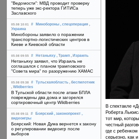
"Ведомости": МВД проводит проверку
теперь уже экс-ректора ГИТИСа
Заславского
#
Минобороны
, спецоперация
,
05.08 10:01
Украина
Минобороны заявило о поражении
транспортно-логистических центров в
Киеве и Киевской области
#
Нетаньяху
, Трамп
, Израиль
05.08 09:55
Нетаньяху заявил, что Израиль не
соглашался с планом трамповского
"Совета мира" по разоружению ХАМАС
#
Тульскаяобласть
, беспилотник
05.08 09:38
, Wildberries
В Тульской области после атаки БПЛА
повреждены два дома и загорелся
сортировочный центр Wildberries
В спектакле «Д
Роберта Льюиса
#
Боярский
, законопроект
,
05.08 09:11
тот мир, котор
видеоигры
Боярский: Новая Дума вернется к закону
честный разгов
о регулировании видеоигр после
где с ребенком
выборов
серьезно, как 