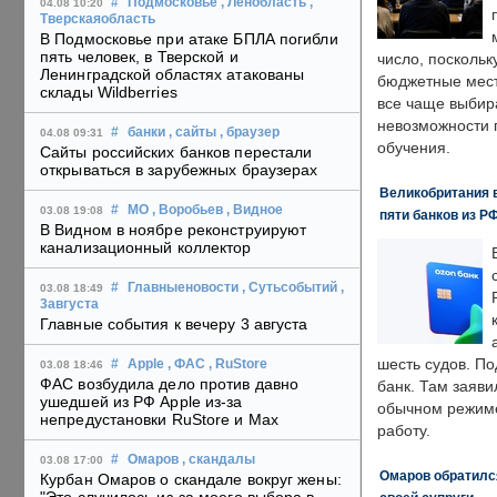
#
Подмосковье
, Ленобласть
,
04.08 10:20
Тверскаяобласть
В Подмосковье при атаке БПЛА погибли
пять человек, в Тверской и
число, поскольк
Ленинградской областях атакованы
бюджетные мест
склады Wildberries
все чаще выбир
невозможности 
#
банки
, сайты
, браузер
04.08 09:31
обучения.
Сайты российских банков перестали
открываться в зарубежных браузерах
Великобритания в
#
МО
, Воробьев
, Видное
03.08 19:08
пяти банков из Р
В Видном в ноябре реконструируют
канализационный коллектор
#
Главныеновости
, Сутьсобытий
,
03.08 18:49
3августа
Главные события к вечеру 3 августа
шесть судов. По
#
Apple
, ФАС
, RuStore
03.08 18:46
ФАС возбудила дело против давно
банк. Там заяви
ушедшей из РФ Apple из-за
обычном режиме
непредустановки RuStore и Max
работу.
#
Омаров
, скандалы
03.08 17:00
Омаров обратилс
Курбан Омаров о скандале вокруг жены: