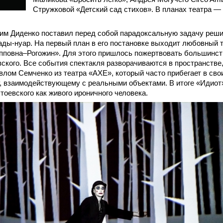
Стружковой «Детский сад стихов». В планах театра —
им Диденко поставил перед собой парадоксальную задачу реши
ады-нуар. На первый план в его постановке выходит любовный
пповна–Рогожин». Для этого пришлось пожертвовать большинст
ского. Все события спектакля разворачиваются в пространстве
лом Семченко из театра «АХЕ», который часто прибегает в сво
, взаимодействующему с реальными объектами. В итоге «Идиот
тоевского как живого ироничного человека.