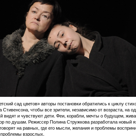
етский сад цветов» авторы постановки обратились к циклу стих
 Стивенсона, чтобы все зрители, независимо от возраста, на о
ый видят и чувствуют дети. Феи, корабли, мечты о будущем, жива
ор по душам. Режиссер Полина Стружкова разработала новый яз
 говорят на равных, где его мысли, желания и проблемы воспри
и проблемы взрослых.