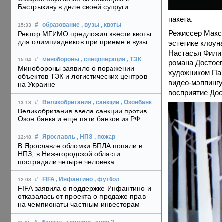
Бастрыкину в деле своей супруги
пакета.
#
образование
, вузы
, квоты
15:33
Режиссер Макс
Ректор МГИМО предложил ввести квоты
для олимпиадников при приеме в вузы
эстетике клоун
Настасья Фили
#
минобороны
, спецоперация
, ТЭК
15:04
романа Достоев
Минобороны заявило о поражении
художником Пав
объектов ТЭК и логистических центров
видео-мэппингу
на Украине
восприятие Дос
#
Великобритания
, санкции
, Озонбанк
13:18
Великобритания ввела санкции против
Озон банка и еще пяти банков из РФ
#
Ярославль
, НПЗ
, пожар
12:48
В Ярославле обломки БПЛА попали в
НПЗ, в Нижегородской области
пострадали четыре человека
#
FIFA
, Инфантино
, футбол
12:08
FIFA заявила о поддержке Инфантино и
отказалась от проекта о продаже прав
на чемпионаты частным инвесторам