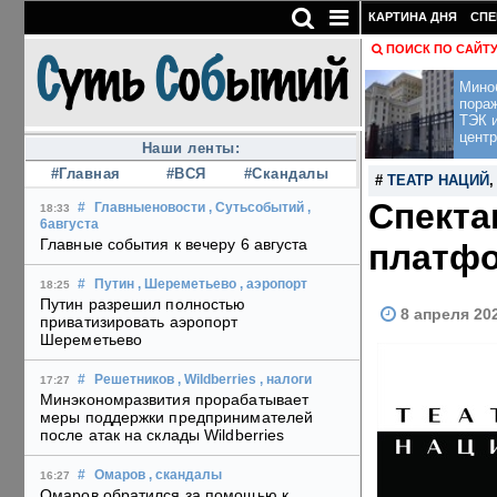
КАРТИНА ДНЯ
СПЕ
ПОИСК ПО САЙТ
Мино
пора
ТЭК и
центр
Наши ленты:
#Главная
#ВСЯ
#Скандалы
#
ТЕАТР НАЦИЙ
Спекта
#
Главныеновости
, Сутьсобытий
,
18:33
6августа
Главные события к вечеру 6 августа
платф
#
Путин
, Шереметьево
, аэропорт
18:25
Путин разрешил полностью
8 апреля 20
приватизировать аэропорт
Шереметьево
#
Решетников
, Wildberries
, налоги
17:27
Минэкономразвития прорабатывает
меры поддержки предпринимателей
после атак на склады Wildberries
#
Омаров
, скандалы
16:27
Омаров обратился за помощью к