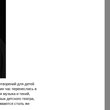
отворений для детей
дин час перенеслись в
я музыка и тихий,
ык детского театра,
нимаются столь же