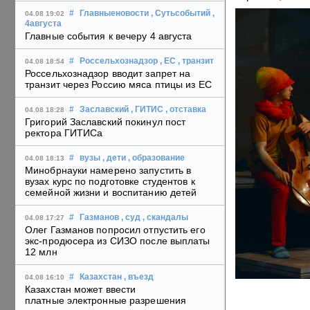
#
Главныеновости
, Сутьсобытий
,
04.08 19:02
4августа
Главные события к вечеру 4 августа
#
Россельхознадзор
, ЕС
, транзит
04.08 18:54
Россельхознадзор вводит запрет на
транзит через Россию мяса птицы из ЕС
#
Заславский
, ГИТИС
, отставка
04.08 18:28
Григорий Заславский покинул пост
ректора ГИТИСа
#
вузы
, дети
, образование
04.08 18:13
Минобрнауки намерено запустить в
вузах курс по подготовке студентов к
семейной жизни и воспитанию детей
#
Газманов
, суд
, скандалы
04.08 17:27
Олег Газманов попросил отпустить его
экс-продюсера из СИЗО после выплаты
12 млн
#
Казахстан
, въезд
04.08 16:10
Казахстан может ввести
платные электронные разрешения