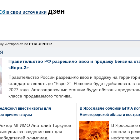
дзен
Сб
в свои источники
ку и отправьте по
CTRL+ENTER
НЯ
Правительство РФ разрешило ввоз и продажу бензина ст
«Евро-2»
Правительство России разрешило ввоз и продажу на территор
стандартов вплоть до "Евро-2". Решение будет действовать в т
2027 года. Автозаправочные станции будут обязаны предоста
классе продаваемого топлива.
едложил ввести квоты для
В Ярославле обломки БПЛА поп
ри приеме в вузы
Нижегородской области постра
Ректор МГИМО Анатолий Торкунов
В Ярославле 
выступил за введение квот для
попали в рез
победителей олимпиад,
нефтеперера