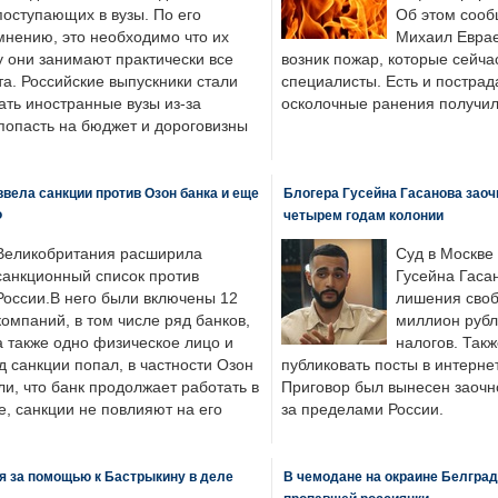
поступающих в вузы. По его
Об этом сооб
мнению, это необходимо что их
Михаил Еврае
у они занимают практически все
возник пожар, которые сейча
а. Российские выпускники стали
специалисты. Есть и пострад
ать иностранные вузы из-за
осколочные ранения получил
попасть на бюджет и дороговизны
вела санкции против Озон банка и еще
Блогера Гусейна Гасанова заоч
Ф
четырем годам колонии
Великобритания расширила
Суд в Москве
санкционный список против
Гусейна Гаса
России.В него были включены 12
лишения своб
компаний, в том числе ряд банков,
миллион рубл
а также одно физическое лицо и
налогов. Так
д санкции попал, в частности Озон
публиковать посты в интернет
ли, что банк продолжает работать в
Приговор был вынесен заочно
, санкции не повлияют на его
за пределами России.
я за помощью к Бастрыкину в деле
В чемодане на окраине Белград