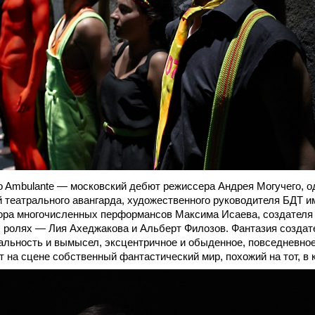
o Ambulante — московский дебют режиссера Андрея Могучего, о
 театрального авангарда, художественного руководителя БДТ им. 
ора многочисленных перформансов Максима Исаева, создателя 
 ролях — Лия Ахеджакова и Альберт Филозов. Фантазия создат
альность и вымысел, эксцентричное и обыденное, повседневное
 на сцене собственный фантастический мир, похожий на тот, в 