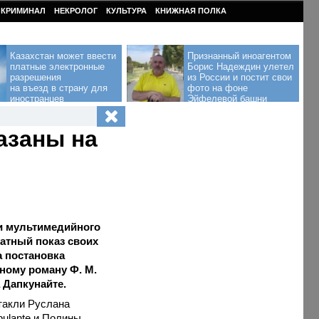
КРИМИНАЛ
НЕКРОЛОГ
КУЛЬТУРА
КНИЖНАЯ ПОЛКА
Казахстан может ввести
Признанный иноагентом
платные электронные
Борис Надеждин улетел
разрешения
из России и постит свои
на въезд в страну для
фото на фоне
иностранцев
Эйфелевой башни
азаны на
 и мультимедийного
атный показ своих
а постановка
ному роману Ф. М.
 Дапкунайте.
такли Руслана
bulante и Полины