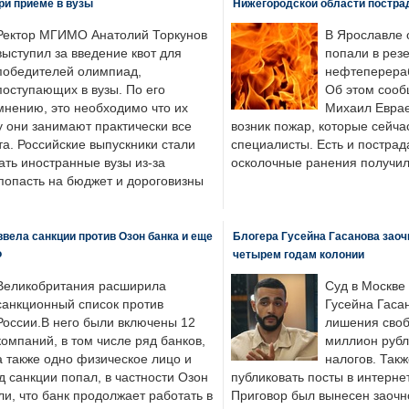
ри приеме в вузы
Нижегородской области постра
Ректор МГИМО Анатолий Торкунов
В Ярославле 
выступил за введение квот для
попали в рез
победителей олимпиад,
нефтеперера
поступающих в вузы. По его
Об этом сооб
мнению, это необходимо что их
Михаил Еврае
у они занимают практически все
возник пожар, которые сейча
а. Российские выпускники стали
специалисты. Есть и пострад
ать иностранные вузы из-за
осколочные ранения получил
попасть на бюджет и дороговизны
вела санкции против Озон банка и еще
Блогера Гусейна Гасанова заоч
Ф
четырем годам колонии
Великобритания расширила
Суд в Москве
санкционный список против
Гусейна Гаса
России.В него были включены 12
лишения своб
компаний, в том числе ряд банков,
миллион рубл
а также одно физическое лицо и
налогов. Так
д санкции попал, в частности Озон
публиковать посты в интернет
ли, что банк продолжает работать в
Приговор был вынесен заочно