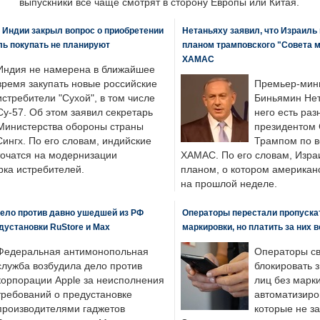
выпускники все чаще смотрят в сторону Европы или Китая.
 Индии закрыл вопрос о приобретении
Нетаньяху заявил, что Израиль
ль покупать не планируют
планом трамповского "Совета 
ХАМАС
Индия не намерена в ближайшее
время закупать новые российские
Премьер-мин
истребители "Сухой", в том числе
Биньямин Нет
Су-57. Об этом заявил секретарь
него есть раз
Министерства обороны страны
президентом
ингх. По его словам, индийские
Трампом по в
точатся на модернизации
ХАМАС. По его словам, Изра
ка истребителей.
планом, о котором американ
на прошлой неделе.
ело против давно ушедшей из РФ
Операторы перестали пропускат
едустановки RuStore и Max
маркировки, но платить за них 
Федеральная антимонопольная
Операторы св
служба возбудила дело против
блокировать 
корпорации Apple за неисполнения
лиц без марк
требований о предустановке
автоматизиро
производителями гаджетов
которые не з