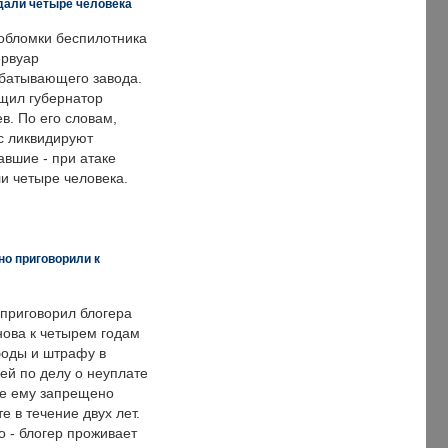
дали четыре человека
обломки беспилотника
ервуар
батывающего завода.
щил губернатор
в. По его словам,
с ликвидируют
авшие - при атаке
и четыре человека.
но приговорили к
 приговорил блогера
нова к четырем годам
оды и штрафу в
ей по делу о неуплате
же ему запрещено
е в течение двух лет.
 - блогер проживает