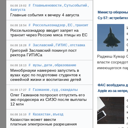
#
Главныеновости
, Сутьсобытий
,
04.08 19:02
4августа
Министр обороны
Главные события к вечеру 4 августа
Су-57: истребите
#
Россельхознадзор
, ЕС
, транзит
04.08 18:54
Россельхознадзор вводит запрет на
транзит через Россию мяса птицы из ЕС
#
Заславский
, ГИТИС
, отставка
04.08 18:28
Григорий Заславский покинул пост
ректора ГИТИСа
Раджеш Кумар С
власти сосредо
#
вузы
, дети
, образование
04.08 18:13
имеющегося пар
Минобрнауки намерено запустить в
вузах курс по подготовке студентов к
семейной жизни и воспитанию детей
ФАС возбудила д
#
Газманов
, суд
, скандалы
04.08 17:27
Apple из-за непр
Олег Газманов попросил отпустить его
экс-продюсера из СИЗО после выплаты
12 млн
#
Казахстан
, въезд
04.08 16:10
Казахстан может ввести
платные электронные разрешения