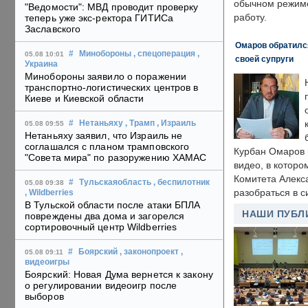
обычном режиме
"Ведомости": МВД проводит проверку
работу.
теперь уже экс-ректора ГИТИСа
Заславского
Омаров обратилс
#
Минобороны
, спецоперация
,
05.08 10:01
своей супруги
Украина
Минобороны заявило о поражении
транспортно-логистических центров в
Киеве и Киевской области
#
Нетаньяху
, Трамп
, Израиль
05.08 09:55
Нетаньяху заявил, что Израиль не
соглашался с планом трамповского
Курбан Омаров в
"Совета мира" по разоружению ХАМАС
видео, в которо
Комитета Алекс
#
Тульскаяобласть
, беспилотник
05.08 09:38
разобраться в с
, Wildberries
В Тульской области после атаки БПЛА
НАШИ ПУБЛ
повреждены два дома и загорелся
сортировочный центр Wildberries
#
Боярский
, законопроект
,
05.08 09:11
видеоигры
Боярский: Новая Дума вернется к закону
о регулировании видеоигр после
выборов