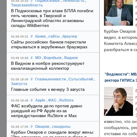
#
Подмосковье
, Ленобласть
,
04.08 10:20
Тверскаяобласть
В Подмосковье при атаке БПЛА погибли
пять человек, в Тверской и
Ленинградской областях атакованы
склады Wildberries
Курбан Омаров в
#
банки
, сайты
, браузер
04.08 09:31
видео, в которо
Сайты российских банков перестали
Комитета Алекс
открываться в зарубежных браузерах
разобраться в с
#
МО
, Воробьев
, Видное
03.08 19:08
В Видном в ноябре реконструируют
канализационный коллектор
"Ведомости": МВД
#
Главныеновости
, Сутьсобытий
,
03.08 18:49
ректора ГИТИСа 
3августа
Главные события к вечеру 3 августа
#
Apple
, ФАС
, RuStore
03.08 18:46
ФАС возбудила дело против давно
ушедшей из РФ Apple из-за
непредустановки RuStore и Max
известно, что о
#
Омаров
, скандалы
03.08 17:00
сообщалось, ре
Курбан Омаров о скандале вокруг жены:
отставке по со