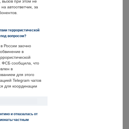
, вызов при этом не
на автоответчик, за
бонентов.
твии террористической
 под вопросом?
 в России заочно
обвинение в
еррористической
. ФСБ сообщила, что
явлен в
ванием для этого
ацией Telegram чатов
ся для координации
нтино и отказалась от
пионаты частным