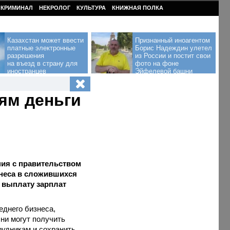
КРИМИНАЛ
НЕКРОЛОГ
КУЛЬТУРА
КНИЖНАЯ ПОЛКА
Казахстан может ввести
Признанный иноагентом
платные электронные
Борис Надеждин улетел
разрешения
из России и постит свои
на въезд в страну для
фото на фоне
иностранцев
Эйфелевой башни
ям деньги
ния с правительством
неса в сложившихся
а выплату зарплат
еднего бизнеса,
ни могут получить
рудникам и сохранить