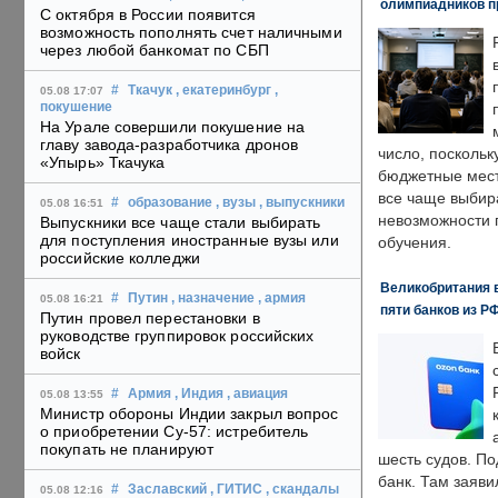
олимпиадников п
С октября в России появится
возможность пополнять счет наличными
через любой банкомат по СБП
#
Ткачук
, екатеринбург
,
05.08 17:07
покушение
На Урале совершили покушение на
главу завода-разработчика дронов
число, поскольк
«Упырь» Ткачука
бюджетные мест
все чаще выбир
#
образование
, вузы
, выпускники
05.08 16:51
невозможности 
Выпускники все чаще стали выбирать
для поступления иностранные вузы или
обучения.
российские колледжи
Великобритания в
#
Путин
, назначение
, армия
05.08 16:21
пяти банков из Р
Путин провел перестановки в
руководстве группировок российских
войск
#
Армия
, Индия
, авиация
05.08 13:55
Министр обороны Индии закрыл вопрос
о приобретении Су-57: истребитель
покупать не планируют
шесть судов. По
банк. Там заяви
#
Заславский
, ГИТИС
, скандалы
05.08 12:16