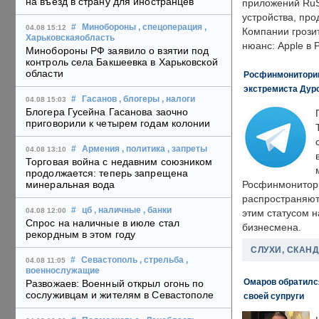
на въезд в страну для иностранцев
приложений RuS
устройства, пр
#
Минобороны
, спецоперация
,
04.08 15:12
Компании грозит
Харьковскаяобласть
нюанс: Apple в 
Минобороны РФ заявило о взятии под
контроль села Бакшеевка в Харьковской
области
Росфинмониторинг
экстремиста Дуро
#
Гасанов
, блогеры
, налоги
04.08 15:03
Блогера Гусейна Гасанова заочно
приговорили к четырем годам колонии
#
Армения
, политика
, запреты
04.08 13:10
Торговая война с недавним союзником
продолжается: теперь запрещена
минеральная вода
Росфинмонитори
распространяютс
#
цб
, наличные
, банки
04.08 12:00
этим статусом 
Спрос на наличные в июле стал
бизнесмена.
рекордным в этом году
СЛУХИ, СКАН
#
Севастополь
, стрельба
,
04.08 11:05
военнослужащие
Омаров обратилс
Развожаев: Военный открыл огонь по
сослуживцам и жителям в Севастополе
своей супруги