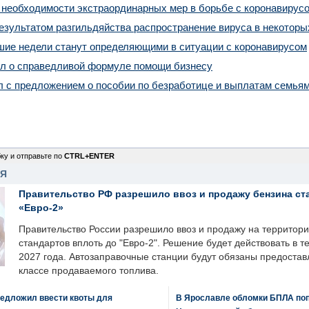
 необходимости экстраординарных мер в борьбе с коронавирус
езультатом разгильдяйства распространение вируса в некоторы
шие недели станут определяющими в ситуации с коронавирусом
ал о справедливой формуле помощи бизнесу
 с предложением о пособии по безработице и выплатам семьям
ку и отправьте по
CTRL+ENTER
НЯ
Правительство РФ разрешило ввоз и продажу бензина ст
«Евро-2»
Правительство России разрешило ввоз и продажу на территор
стандартов вплоть до "Евро-2". Решение будет действовать в т
2027 года. Автозаправочные станции будут обязаны предоста
классе продаваемого топлива.
едложил ввести квоты для
В Ярославле обломки БПЛА поп