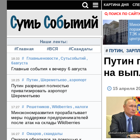
КАРТИНА ДНЯ
СПЕ
ПОИСК ПО САЙТ
Мино
пора
ТЭК и
центр
Наши ленты:
#Главная
#ВСЯ
#Скандалы
#
ПУТИН
,
ЗАРПЛ
Путин 
#
Главныеновости
, Сутьсобытий
,
18:33
6августа
Главные события к вечеру 6 августа
на вып
#
Путин
, Шереметьево
, аэропорт
18:25
Путин разрешил полностью
15 апреля 2
приватизировать аэропорт
Шереметьево
#
Решетников
, Wildberries
, налоги
17:27
Минэкономразвития прорабатывает
меры поддержки предпринимателей
после атак на склады Wildberries
globallookpress.com/Kr
#
Омаров
, скандалы
16:27
Омаров обратился за помощью к