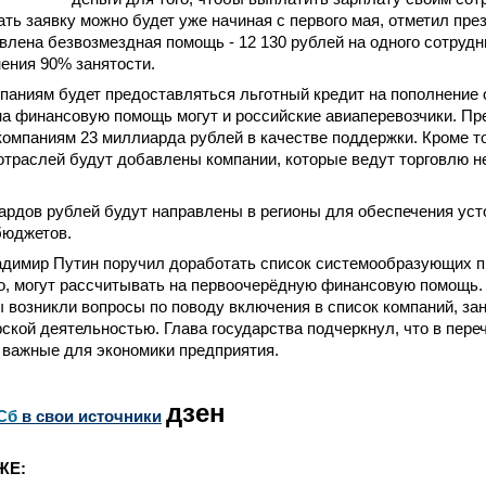
ать заявку можно будет уже начиная с первого мая, отметил пре
влена безвозмездная помощь - 12 130 рублей на одного сотрудн
ения 90% занятости.
мпаниям будет предоставляться льготный кредит на пополнение
а финансовую помощь могут и российские авиаперевозчики. Пр
омпаниям 23 миллиарда рублей в качестве поддержки. Кроме то
отраслей будут добавлены компании, которые ведут торговлю 
рдов рублей будут направлены в регионы для обеспечения уст
бюджетов.
адимир Путин поручил доработать список системообразующих п
о, могут рассчитывать на первоочерёдную финансовую помощь. 
 возникли вопросы по поводу включения в список компаний, з
ской деятельностью. Глава государства подчеркнул, что в пер
 важные для экономики предприятия.
дзен
Сб
в свои источники
ЖЕ: