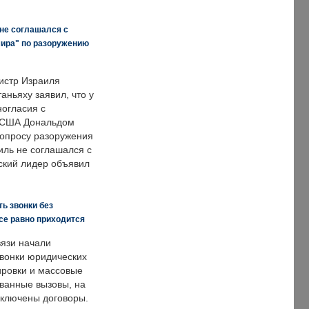
 не соглашался с
мира" по разоружению
истр Израиля
аньяху заявил, что у
ногласия с
 США Дональдом
опросу разоружения
иль не соглашался с
ский лидер объявил
ь звонки без
все равно приходится
язи начали
звонки юридических
ировки и массовые
ванные вызовы, на
аключены договоры.