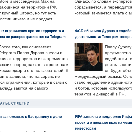
tore и мессенджера Max на
Однако, по словам экспертов
одающиеся на территории РФ.
сбрасывается, а переводится 
 крупный штраф, но тут есть
который взимается плата с а
России ничего и не продает.
: ограничения против террориста и
ФСБ обвинила Дурова в содейс
ва не распространяются на Telegram
деятельности: Телеграм теперь
После того, как основателя
Павлу Дурову
Telegram Павла Дурова внесли в
предъявлено 
список террористов и экстремистов,
содействии т
возник вопрос, как это затронет сам
деятельности
мессенджер и его пользователей. В
он будет объ
нге заявили, что на сервис не
международный розыск. Осно
я ограничения, которые в связи с
стало неудаление администр
накладываются на самого
и ботов, которые используют
терактов и диверсий в РФ.
ДАЛЫ, СПЛЕТНИ
я за помощью к Бастрыкину в деле
FIFA заявила о поддержке Инфа
проекта о продаже прав на чем
инвесторам