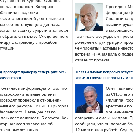
На днях жена Курбана Омарова
попала в скандал. Валерию
Президент М
обвинили в ведении
федерации фу
косметологической деятельности
Инфантино пр
без соответствующего диплома.
высшим руков
стал на защиту супруги и записал
в марокканско
м обратился к главе Следственного
том числе обсуждался проек
андру Бастрыкину с просьбой
дочерней структуры для про
итуации.
чемпионаты частным инвесто
встречи FIFA заявила о под
отказе от проекта.
 проводит проверку теперь уже экс-
Олег Газманов попросил отпуст
Заславского
из СИЗО после выплаты 12 млн
Появилась информация о том, что
Олег Газмано
правоохранительные органы
из СИЗО его 
проводят проверку в отношении
Филиппа Росс
бывшего ректора ГИТИСа Григория
арестован по
Заславского. Накануне стало
мошенничеств
н покидает должность 5 августа. Как
авторских и смежных прав. П
ктор написал заявление об
сообщили, что он погасил бо
бственному желанию.
12 миллионов рублей. Суд, о