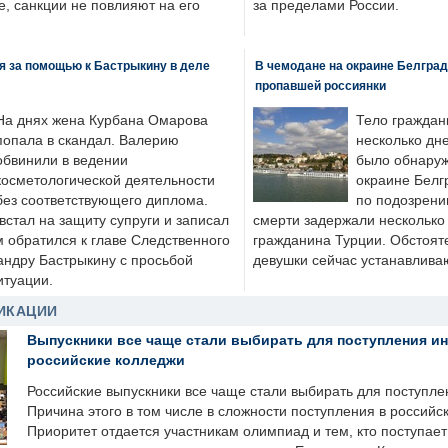
, санкции не повлияют на его
за пределами России.
я за помощью к Бастрыкину в деле
В чемодане на окраине Белград
пропавшей россиянки
На днях жена Курбана Омарова
Тело граждан
попала в скандал. Валерию
несколько дне
обвинили в ведении
было обнаруж
косметологической деятельности
окраине Белг
без соответствующего диплома.
по подозрени
стал на защиту супруги и записал
смерти задержали несколько 
м обратился к главе Следственного
гражданина Турции. Обстоят
андру Бастрыкину с просьбой
девушки сейчас устанавлива
итуации.
ИКАЦИИ
Выпускники все чаще стали выбирать для поступления и
российские колледжи
Российские выпускники все чаще стали выбирать для поступле
Причина этого в том числе в сложности поступления в российс
Приоритет отдается участникам олимпиад и тем, кто поступает 