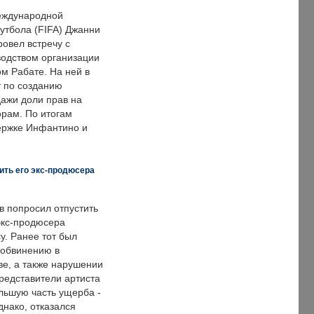
еждународной
тбола (FIFA) Джанни
овел встречу с
одством организации
м Рабате. На ней в
т по созданию
дажи доли прав на
рам. По итогам
держке Инфантино и
ить его экс-продюсера
в попросил отпустить
экс-продюсера
у. Ранее тот был
 обвинению в
е, а также нарушении
редставители артиста
льшую часть ущерба -
днако, отказался