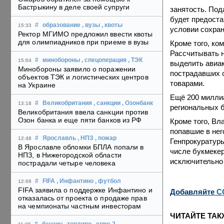
Бастрыкину в деле своей супруги
занятость. Под
будет предоста
#
образование
, вузы
, квоты
15:33
условии сохран
Ректор МГИМО предложил ввести квоты
для олимпиадников при приеме в вузы
Кроме того, ко
Рассчитывать н
#
минобороны
, спецоперация
, ТЭК
15:04
выделить авиак
Минобороны заявило о поражении
пострадавших 
объектов ТЭК и логистических центров
товарами.
на Украине
Ещё 200 миллиа
#
Великобритания
, санкции
, Озонбанк
13:18
региональных 
Великобритания ввела санкции против
Озон банка и еще пяти банков из РФ
Кроме того, Вл
попавшие в нег
#
Ярославль
, НПЗ
, пожар
12:48
Генпрокуратуры
В Ярославле обломки БПЛА попали в
числе букмекер
НПЗ, в Нижегородской области
исключительно
пострадали четыре человека
#
FIFA
, Инфантино
, футбол
12:08
FIFA заявила о поддержке Инфантино и
Добавляйте
C
отказалась от проекта о продаже прав
на чемпионаты частным инвесторам
ЧИТАЙТЕ ТАК