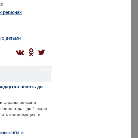
ом
х регионах
 с детьми
sm / sm
андартов вплоть до
ии страны бензина
ечение года - до 1 июля
влять информацию о
али в НПЗ, в