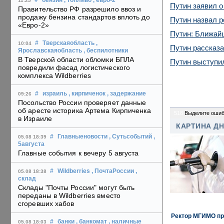
#
бензин
, топливо
, евро-2
11:25
Путин заявил о
Правительство РФ разрешило ввоз и
продажу бензина стандартов вплоть до
Путин назвал р
«Евро-2»
Путин: Ближай
#
Тверскаяобласть
,
10:04
Путин рассказ
Ярославскаяобласть
, беспилотники
В Тверской области обломки БПЛА
Путин выступил
повредили фасад логистического
комплекса Wildberries
#
израиль
, кирпиченок
, задержание
09:26
Посольство России проверяет данные
об аресте историка Артема Кирпиченка
518
Выделите ошиб
в Израиле
КАРТИНА Д
#
Главныеновости
, Сутьсобытий
,
05.08 18:39
5августа
Главные события к вечеру 5 августа
#
Wildberries
, ПочтаРоссии
,
05.08 18:38
склад
Склады "Почты России" могут быть
переданы в Wildberries вместо
сгоревших хабов
Ректор МГИМО пр
#
банки
, банкомат
, наличные
05.08 18:03