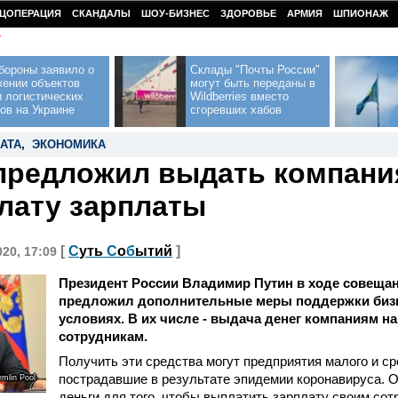
ЦОПЕРАЦИЯ
СКАНДАЛЫ
ШОУ-БИЗНЕС
ЗДОРОВЬЕ
АРМИЯ
ШПИОНАЖ
У
бороны заявило о
Склады "Почты России"
жении объектов
могут быть переданы в
 логистических
Wildberries вместо
ов на Украине
сгоревших хабов
АТА
,
ЭКОНОМИКА
предложил выдать компани
лату зарплаты
[
С
уть
С
о
б
ытий
]
020, 17:09
Президент России Владимир Путин в ходе совеща
предложил дополнительные меры поддержки биз
условиях. В их числе - выдача денег компаниям н
сотрудникам.
Получить эти средства могут предприятия малого и ср
пострадавшие в результате эпидемии коронавируса. О
emlin Pool
деньги для того, чтобы выплатить зарплату своим сот