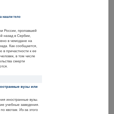
а нашли тело
ки России, пропавшей
й назад в Сербии,
ено в чемодане на
рада. Как сообщается,
ю в причастности к ее
человек, в том числе
ельства смерти
ются.
ностранные вузы или
ния иностранные вузы.
кие учебные заведения.
по квотам. Из-за этого