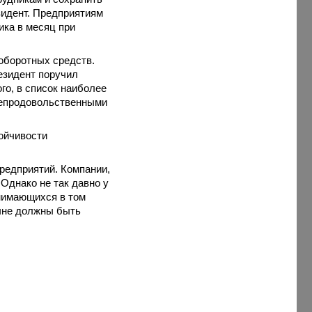
зидент. Предприятиям
ика в месяц при
 оборотных средств.
езидент поручил
го, в список наиболее
непродовольственными
ойчивости
редприятий. Компании,
Однако не так давно у
анимающихся в том
ечне должны быть