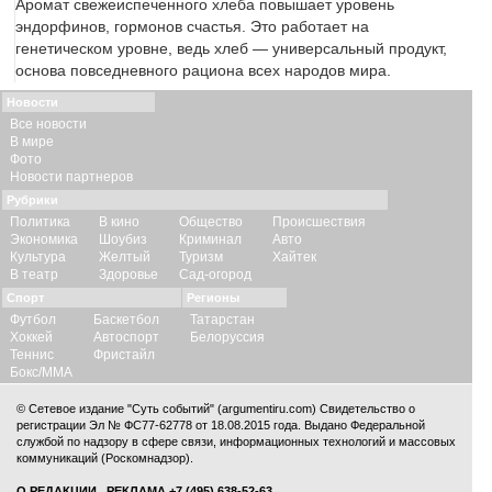
Аромат свежеиспеченного хлеба повышает уровень
эндорфинов, гормонов счастья. Это работает на
генетическом уровне, ведь хлеб — универсальный продукт,
основа повседневного рациона всех народов мира.
Новости
Все новости
В мире
Фото
Новости партнеров
Рубрики
Политика
В кино
Общество
Происшествия
Экономика
Шоубиз
Криминал
Авто
Культура
Желтый
Туризм
Хайтек
В театр
Здоровье
Сад-огород
Спорт
Регионы
Футбол
Баскетбол
Татарстан
Хоккей
Автоспорт
Белоруссия
Теннис
Фристайл
Бокс/ММА
© Сетевое издание "Суть событий" (argumentiru.com) Свидетельство о
регистрации Эл № ФС77-62778 от 18.08.2015 года. Выдано Федеральной
службой по надзору в сфере связи, информационных технологий и массовых
коммуникаций (Роскомнадзор).
О РЕДАКЦИИ
,
РЕКЛАМА
+7 (495) 638-52-63