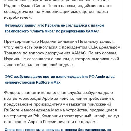
Раджеш Кумар Сингх. По его словам, индийские власти
сосредоточатся на модернизации имеющегося парка
истребителей.
Нетаньяху заявил, что Израиль не соглашался с планом
трамповского "Совета мира" по разоружению ХАМАС
Премьер-министр Израиля Биньямин Нетаньяху заявил,
что у него есть разногласия с президентом США Дональдом
Трампом по вопросу разоружения ХАМАС. По его словам,
Израиль не соглашался с планом, о котором американский
лидер объявил на прошлой неделе.
ФАС возбудила дело против давно ушедшей из РФ Apple из-за
непредустановки RuStore и Max
Федеральная антимонопольная служба возбудила дело
против корпорации Apple за неисполнения требований о
предустановке производителями гаджетов приложений
RuStore и мессенджера Max на устройства, продающиеся
на территории РФ. Компании грозит крупный штраф, но тут
есть нюанс: Apple в России ничего и не продает.
Операторы перестали пропускать звонки без маркировки, но