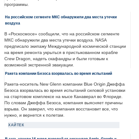
программы.
На российском сегменте МКС обнаружили два места утечки
воздуха
В «Роскосмосе» сообщили, что на российском сегменте
МКС обнаружили два места утечки воздуха. NASA
предписало экипажу Международной космической станции
на время ремонта укрыться в пристыкованном корабле
Crew Dragon, надеть скафандры и были готовым к
возможной экстренной эвакуации.
Ракета компании Безоса взорвалась во время испытаний
Ракета-носитель New Glenn компании Blue Origin Джеффа
Безоса взорвалась во время испытаний силовой установки
на стартовом комплексе на мысе Канаверал во Флориде.
По словам Джеффа Безоса, компания выясняет причины
взрыва. Он заверил, что компания восстановит все, что
нужно, и вернется к полетам.
ХАЙТЕК
В сеть утекли 16 млрд паролей от аккаунтов Apple, Google и