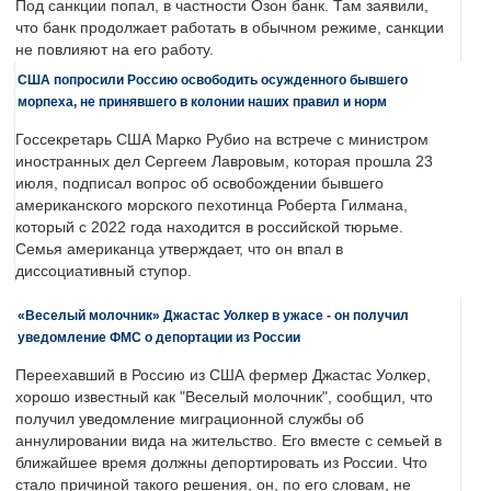
Под санкции попал, в частности Озон банк. Там заявили,
что банк продолжает работать в обычном режиме, санкции
не повлияют на его работу.
США попросили Россию освободить осужденного бывшего
морпеха, не принявшего в колонии наших правил и норм
Госсекретарь США Марко Рубио на встрече с министром
иностранных дел Сергеем Лавровым, которая прошла 23
июля, подписал вопрос об освобождении бывшего
американского морского пехотинца Роберта Гилмана,
который с 2022 года находится в российской тюрьме.
Семья американца утверждает, что он впал в
диссоциативный ступор.
«Веселый молочник» Джастас Уолкер в ужасе - он получил
уведомление ФМС о депортации из России
Переехавший в Россию из США фермер Джастас Уолкер,
хорошо известный как "Веселый молочник", сообщил, что
получил уведомление миграционной службы об
аннулировании вида на жительство. Его вместе с семьей в
ближайшее время должны депортировать из России. Что
стало причиной такого решения, он, по его словам, не