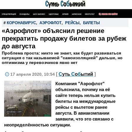
СПЕЦОПЕРАЦИЯ
СКАНДАЛЫ
ШОУ-БИЗНЕС
ЗДОРОВЬЕ
АРМИЯ
ШПИОНАЖ
НЕКРОЛОГ
ПОИСК ПО САЙТУ
#
КОРОНАВИРУС
,
АЭРОФЛОТ
,
РЕЙСЫ
,
БИЛЕТЫ
«Аэрофлот» объяснил решение
прекратить продажу билетов за рубеж
до августа
Проблема проста: никто не знает, как будет развиваться
ситуация с так называемой "самоизоляцией" дальше, но
оптимизма у перевозчиков явно нет
[
С
уть
С
о
б
ытий
]
17 апреля 2020, 10:54
Компания "Аэрофлот"
объяснила, почему на её
сайте теперь нельзя купить
билеты на международные
рейсы с вылетом ранее
pixabay.com
августа. В авиакомпании
заявили, что это связано с
неопределённостью ситуации.