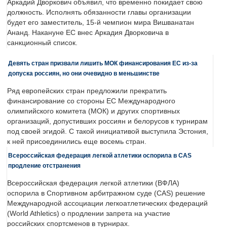
Аркадий Дворкович объявил, что временно покидает свою
должность. Исполнять обязанности главы организации
будет его заместитель, 15-й чемпион мира Вишванатан
Ананд. Накануне ЕС внес Аркадия Дворковича в
санкционный список.
Девять стран призвали лишить МОК финансирования ЕС из-за
допуска россиян, но они очевидно в меньшинстве
Ряд европейских стран предложили прекратить
финансирование со стороны ЕС Международного
олимпийского комитета (МОК) и других спортивных
организаций, допустивших россиян и белорусов к турнирам
под своей эгидой. С такой инициативой выступила Эстония,
к ней присоединились еще восемь стран.
Всероссийская федерация легкой атлетики оспорила в CAS
продление отстранения
Всероссийская федерация легкой атлетики (ВФЛА)
оспорила в Спортивном арбитражном суде (CAS) решение
Международной ассоциации легкоатлетических федераций
(World Athletics) о продлении запрета на участие
российских спортсменов в турнирах.