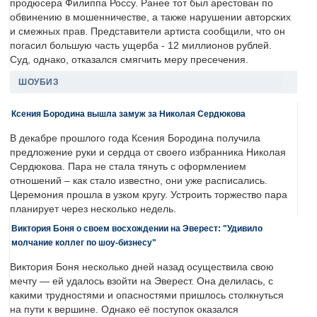
продюсера Филиппа Россу. Ранее тот был арестован по
обвинению в мошенничестве, а также нарушении авторских
и смежных прав. Представители артиста сообщили, что он
погасил большую часть ущерба - 12 миллионов рублей.
Суд, однако, отказался смягчить меру пресечения.
ШОУБИЗ
Ксения Бородина вышла замуж за Николая Сердюкова
В декабре прошлого года Ксения Бородина получила
предложение руки и сердца от своего избранника Николая
Сердюкова. Пара не стала тянуть с оформлением
отношений – как стало известно, они уже расписались.
Церемония прошла в узком кругу. Устроить торжество пара
планирует через несколько недель.
Виктория Боня о своем восхождении на Эверест: "Удивило
молчание коллег по шоу-бизнесу"
Виктория Боня несколько дней назад осуществила свою
мечту — ей удалось взойти на Эверест. Она делилась, с
какими трудностями и опасностями пришлось столкнуться
на пути к вершине. Однако её поступок оказался