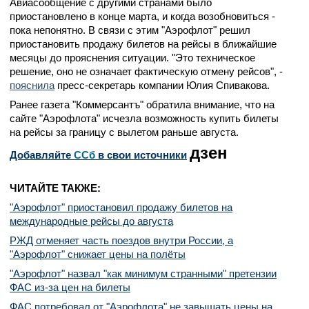
Авиасообщение с другими странами было
приостановлено в конце марта, и когда возобновиться -
пока непонятно. В связи с этим "Аэрофлот" решил
приостановить продажу билетов на рейсы в ближайшие
месяцы до прояснения ситуации. "Это техническое
решение, оно не означает фактическую отмену рейсов", -
пояснила
пресс-секретарь компании Юлия Спивакова.
Ранее газета "Коммерсантъ" обратила внимание, что на
сайте "Аэрофлота" исчезла возможность купить билеты
на рейсы за границу с вылетом раньше августа.
дзен
Добавляйте
CСб
в свои источники
ЧИТАЙТЕ ТАКЖЕ:
"Аэрофлот" приостановил продажу билетов на
международные рейсы до августа
РЖД отменяет часть поездов внутри России, а
"Аэрофлот" снижает цены на полёты
"Аэрофлот" назвал "как минимум странными" претензии
ФАС из-за цен на билеты
ФАС потребовал от "Аэрофлота" не завышать цены на