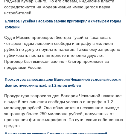
Раджеш Кумар Сингх. По его словам, индийские власти
сосредоточатся на модернизации имеющегося парка
истребителей.
Блогера Гусейна Гасанова заочно приговорили к четырем годам
колонии
Суд в Москве приговорил блогера Гусейна Гасанова к
четырем годам лишения свободы и штрафу в миллион
рублей по делу о неуплате налогов. Также ему запрещено
публиковать посты в интернете в течение двух лет.
Приговор был вынесен заочно - блогер проживает за
пределами России.
Прокуртура запросила для Валерии Чекалиной условный срок и
фантастический штраф в 1,2 млрд рублей
Прокуратура запросила для Валерии Чекалиной наказание
в виде 6 лет лишения свободы условно и штрафа в 1,2
миллиарда рублей. Она обвиняется в незаконном выводе
за границу более 250 миллиона рублей, полученных от
проведения фитнес-марафона. По сути, своих собственных
средств.
В чемодане на окраине Белграда нашли тело пропавшей