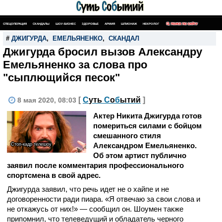
СПЕЦОПЕРАЦИЯ
СКАНДАЛЫ
ШОУ-БИЗНЕС
ЗДОРОВЬЕ
АРМИЯ
ШПИОНАЖ
НЕКРОЛОГ
ПОИСК ПО САЙТУ
#
ДЖИГУРДА
,
ЕМЕЛЬЯНЕНКО
,
СКАНДАЛ
Джигурда бросил вызов Александру
Емельяненко за слова про
"сыплющийся песок"
[
С
уть
С
о
б
ытий
]
8 мая 2020, 08:03
Актер Никита Джигурда готов
помериться силами с бойцом
смешанного стиля
Александром Емельяненко.
Стоп-кадр телешоу
Об этом артист публично
заявил после комментария профессионального
спортсмена в свой адрес.
Джигурда заявил, что речь идет не о хайпе и не
договоренности ради пиара. «Я отвечаю за свои слова и
не откажусь от них!» — сообщил он. Шоумен также
припомнил, что телеведущий и обладатель черного