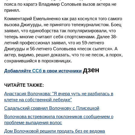
пояса по каратэ Владимир Соловьев вызов актера не
принял.
Комментарий Емельяненко как раз коснулся того самого
вызова Джигурды, не принятого тележурналистом. Боец
заявил, что единоборства так популяризировали, что
теперь многие считают себя спортсменами. Далее 38-
летний профессионал заявил, что из 59-летнего
Джигурды и 56-летнего Соловьева «песок сыпется». А
актер, видимо, решил доказать, что то не песок, а порох,
сохранившийся в пороховницах.
дзен
Добавляйте
CСб
в свои источники
ЧИТАЙТЕ ТАКЖЕ:
Анастасия Волочкова: "Я вчера чуть не разбилась в
клетке на собственной лебедке"
Садальский сравнил Волочкову с Плисецкой
Волочкова встревожила поклонников сообщением о
проблеме выпадения волос
Дом Волочковой решили продать без ее ведома