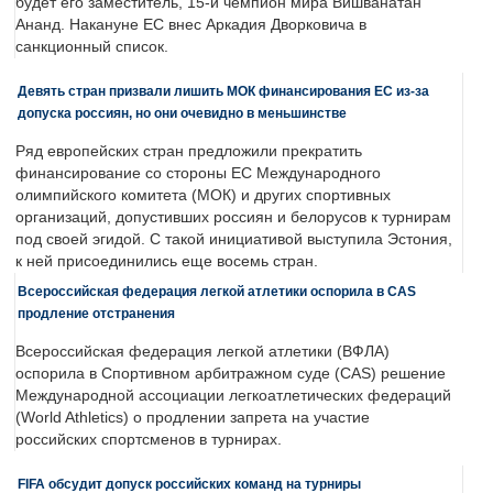
будет его заместитель, 15-й чемпион мира Вишванатан
Ананд. Накануне ЕС внес Аркадия Дворковича в
санкционный список.
Девять стран призвали лишить МОК финансирования ЕС из-за
допуска россиян, но они очевидно в меньшинстве
Ряд европейских стран предложили прекратить
финансирование со стороны ЕС Международного
олимпийского комитета (МОК) и других спортивных
организаций, допустивших россиян и белорусов к турнирам
под своей эгидой. С такой инициативой выступила Эстония,
к ней присоединились еще восемь стран.
Всероссийская федерация легкой атлетики оспорила в CAS
продление отстранения
Всероссийская федерация легкой атлетики (ВФЛА)
оспорила в Спортивном арбитражном суде (CAS) решение
Международной ассоциации легкоатлетических федераций
(World Athletics) о продлении запрета на участие
российских спортсменов в турнирах.
FIFA обсудит допуск российских команд на турниры