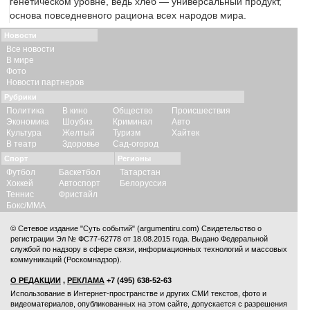
генетическом уровне, ведь хлеб — универсальный продукт,
основа повседневного рациона всех народов мира.
Новости
Все новости
В мире
Фото
Новости партнеров
Рубрики
Политика
В кино
Общество
Происшествия
Экономика
Шоубиз
Криминал
Авто
Культура
Желтый
Туризм
Хайтек
В театр
Здоровье
Сад-огород
Спорт
Регионы
Футбол
Баскетбол
Татарстан
Хоккей
Автоспорт
Белоруссия
Теннис
Фристайл
Бокс/ММА
© Сетевое издание "Суть событий" (argumentiru.com) Свидетельство о
регистрации Эл № ФС77-62778 от 18.08.2015 года. Выдано Федеральной
службой по надзору в сфере связи, информационных технологий и массовых
коммуникаций (Роскомнадзор).
О РЕДАКЦИИ
,
РЕКЛАМА
+7 (495) 638-52-63
Использование в Интернет-пространстве и других СМИ текстов, фото и
видеоматериалов, опубликованных на этом сайте, допускается с
разрешения