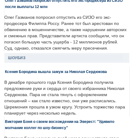
Олег Газманов попросил отпустить его экс-продюсера из СИЗО
после выплаты 12 млн
Олег Газманов попросил отпустить из СИЗО его экс-
продюсера Филиппа Россу. Ранее тот был арестован по
обвинению в мошенничестве, а также нарушении авторских
и смежных прав. Представители артиста сообщили, что он
погасил большую часть ущерба - 12 миллионов рублей.
Суд, однако, отказался смягчить меру пресечения.
ШОУБИЗ
Ксения Бородина вышла замуж за Николая Сердюкова
В декабре прошлого года Ксения Бородина получила
предложение руки и сердца от своего избранника Николая
Сердюкова. Пара не стала тянуть с оформлением
отношений – как стало известно, они уже расписались.
Церемония прошла в узком кругу. Устроить торжество пара
планирует через несколько недель.
Виктория Боня о своем восхождении на Эверест: "Удивило
молчание коллег по шоу-бизнесу"