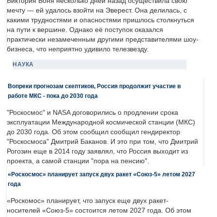
Виктория Боня несколько дней назад осуществила свою
мечту — ей удалось взойти на Эверест. Она делилась, с
какими трудностями и опасностями пришлось столкнуться
на пути к вершине. Однако её поступок оказался
практически незамеченным другими представителями шоу-
бизнеса, что неприятно удивило телезвезду.
НАУКА
Вопреки прогнозам скептиков, Россия продолжит участие в
работе МКС - пока до 2030 года
"Роскосмос" и NASA договорились о продлении срока
эксплуатации Международной космической станции (МКС)
до 2030 года. Об этом сообщил сообщил гендиректор
"Роскосмоса" Дмитрий Баканов. И это при том, что Дмитрий
Рогозин еще в 2014 году заявлял, что Россия выходит из
проекта, а самой станции "пора на пенсию".
«Роскосмос» планирует запуск двух ракет «Союз-5» летом 2027
года
«Роскомос» планирует, что запуск еще двух ракет-
носителей «Союз-5» состоится летом 2027 года. Об этом