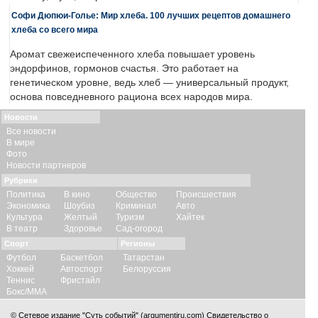
Софи Дюпюи-Голье: Мир хлеба. 100 лучших рецептов домашнего
хлеба со всего мира
Аромат свежеиспеченного хлеба повышает уровень
эндорфинов, гормонов счастья. Это работает на
генетическом уровне, ведь хлеб — универсальный продукт,
основа повседневного рациона всех народов мира.
Новости
Все новости
В мире
Фото
Новости партнеров
Рубрики
Политика
В кино
Общество
Происшествия
Экономика
Шоубиз
Криминал
Авто
Культура
Желтый
Туризм
Хайтек
В театр
Здоровье
Сад-огород
Спорт
Регионы
Футбол
Баскетбол
Татарстан
Хоккей
Автоспорт
Белоруссия
Теннис
Фристайл
Бокс/ММА
© Сетевое издание "Суть событий" (argumentiru.com) Свидетельство о