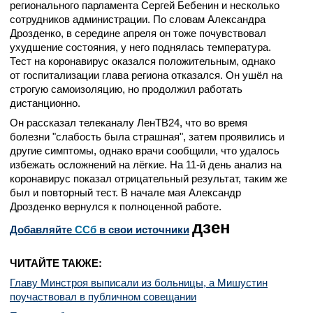
регионального парламента Сергей Бебенин и несколько
сотрудников администрации. По словам Александра
Дрозденко, в середине апреля он тоже почувствовал
ухудшение состояния, у него поднялась температура.
Тест на коронавирус оказался положительным, однако
от госпитализации глава региона отказался. Он ушёл на
строгую самоизоляцию, но продолжил работать
дистанционно.
Он рассказал телеканалу ЛенТВ24, что во время
болезни "слабость была страшная", затем проявились и
другие симптомы, однако врачи сообщили, что удалось
избежать осложнений на лёгкие. На 11-й день анализ на
коронавирус показал отрицательный результат, таким же
был и повторный тест. В начале мая Александр
Дрозденко вернулся к полноценной работе.
дзен
Добавляйте
CСб
в свои источники
ЧИТАЙТЕ ТАКЖЕ:
Главу Минстроя выписали из больницы, а Мишустин
поучаствовал в публичном совещании