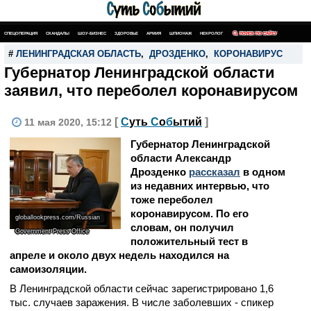
СПЕЦОПЕРАЦИЯ
СКАНДАЛЫ
ШОУ-БИЗНЕС
ЗДОРОВЬЕ
АРМИЯ
ШПИОНАЖ
НЕКРОЛОГ
ПОИСК ПО САЙТУ
#
ЛЕНИНГРАДСКАЯ ОБЛАСТЬ
,
ДРОЗДЕНКО
,
КОРОНАВИРУС
Губернатор Ленинградской области
заявил, что переболел коронавирусом
[
С
уть
С
о
б
ытий
]
11 мая 2020, 15:12
Губернатор Ленинградской
области Александр
Дрозденко
рассказал
в одном
из недавних интервью, что
тоже переболел
коронавирусом. По его
globallookpress.com/Russian
словам, он получил
Government Press Office
положительный тест в
апреле и около двух недель находился на
самоизоляции.
В Ленинградской области сейчас зарегистрировано 1,6
тыс. случаев заражения. В числе заболевших - спикер