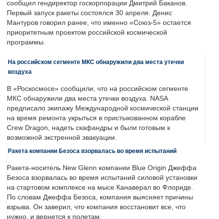
сообщил гендиректор госкорпорации Дмитрий Баканов.
Первый запуск ракеты состоялся 30 апреля. Денис
Мантуров говорил ранее, что именно «Союз-5» остается
приоритетным проектом российской космической
программы.
На российском сегменте МКС обнаружили два места утечки
воздуха
В «Роскосмосе» сообщили, что на российском сегменте
МКС обнаружили два места утечки воздуха. NASA
предписало экипажу Международной космической станции
на время ремонта укрыться в пристыкованном корабле
Crew Dragon, надеть скафандры и были готовым к
возможной экстренной эвакуации.
Ракета компании Безоса взорвалась во время испытаний
Ракета-носитель New Glenn компании Blue Origin Джеффа
Безоса взорвалась во время испытаний силовой установки
на стартовом комплексе на мысе Канаверал во Флориде.
По словам Джеффа Безоса, компания выясняет причины
взрыва. Он заверил, что компания восстановит все, что
нужно, и вернется к полетам.