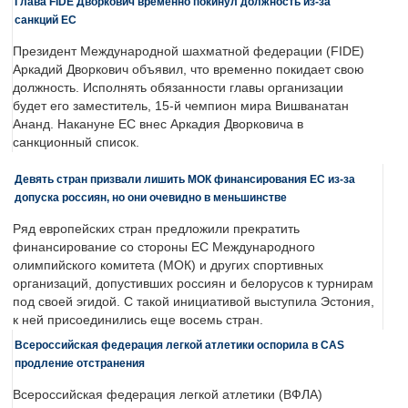
Глава FIDE Дворкович временно покинул должность из-за
санкций ЕС
Президент Международной шахматной федерации (FIDE)
Аркадий Дворкович объявил, что временно покидает свою
должность. Исполнять обязанности главы организации
будет его заместитель, 15-й чемпион мира Вишванатан
Ананд. Накануне ЕС внес Аркадия Дворковича в
санкционный список.
Девять стран призвали лишить МОК финансирования ЕС из-за
допуска россиян, но они очевидно в меньшинстве
Ряд европейских стран предложили прекратить
финансирование со стороны ЕС Международного
олимпийского комитета (МОК) и других спортивных
организаций, допустивших россиян и белорусов к турнирам
под своей эгидой. С такой инициативой выступила Эстония,
к ней присоединились еще восемь стран.
Всероссийская федерация легкой атлетики оспорила в CAS
продление отстранения
Всероссийская федерация легкой атлетики (ВФЛА)