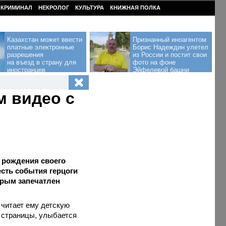
КРИМИНАЛ
НЕКРОЛОГ
КУЛЬТУРА
КНИЖНАЯ ПОЛКА
Казахстан может ввести
Признанный иноагентом
платные электронные
Борис Надеждин улетел
разрешения
из России и постит свои
на въезд в страну для
фото на фоне
иностранцев
Эйфелевой башни
м видео с
 рождения своего
сть события герцоги
торым запечатлен
 читает ему детскую
ь страницы, улыбается