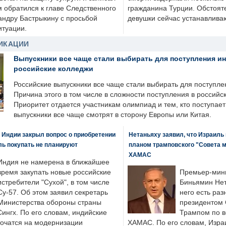
м обратился к главе Следственного
гражданина Турции. Обстоят
андру Бастрыкину с просьбой
девушки сейчас устанавлива
итуации.
ИКАЦИИ
Выпускники все чаще стали выбирать для поступления и
российские колледжи
Российские выпускники все чаще стали выбирать для поступле
Причина этого в том числе в сложности поступления в российс
Приоритет отдается участникам олимпиад и тем, кто поступает 
выпускники все чаще смотрят в сторону Европы или Китая.
 Индии закрыл вопрос о приобретении
Нетаньяху заявил, что Израиль
ль покупать не планируют
планом трамповского "Совета 
ХАМАС
Индия не намерена в ближайшее
время закупать новые российские
Премьер-мин
истребители "Сухой", в том числе
Биньямин Нет
Су-57. Об этом заявил секретарь
него есть раз
Министерства обороны страны
президентом
ингх. По его словам, индийские
Трампом по в
точатся на модернизации
ХАМАС. По его словам, Изра