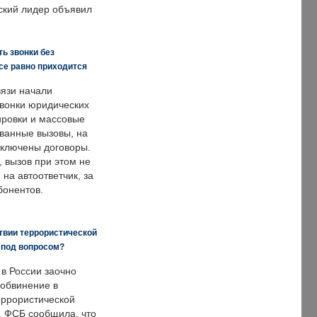
ский лидер объявил
ь звонки без
все равно приходится
язи начали
звонки юридических
ировки и массовые
ванные вызовы, на
аключены договоры.
, вызов при этом не
на автоответчик, за
бонентов.
твии террористической
 под вопросом?
 в России заочно
обвинение в
еррористической
. ФСБ сообщила, что