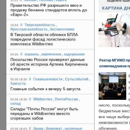
#
бензин
, топливо
, евро-2
11:25
127
Выделите ошиб
Правительство РФ разрешило ввоз и
КАРТИНА Д
продажу бензина стандартов вплоть до
«Евро-2»
#
Тверскаяобласть
,
10:04
Ярославскаяобласть
, беспилотники
В Тверской области обломки БПЛА
повредили фасад логистического
комплекса Wildberries
#
израиль
, кирпиченок
, задержание
09:26
Посольство России проверяет данные
Ректор МГИМО пр
об аресте историка Артема Кирпиченка
олимпиадников п
в Израиле
#
Главныеновости
, Сутьсобытий
,
05.08 18:39
5августа
Главные события к вечеру 5 августа
#
Wildberries
, ПочтаРоссии
,
05.08 18:38
склад
число, поскольк
Склады "Почты России" могут быть
бюджетные мест
переданы в Wildberries вместо
все чаще выбир
сгоревших хабов
невозможности 
обучения.
#
банки
, банкомат
, наличные
05.08 18:03