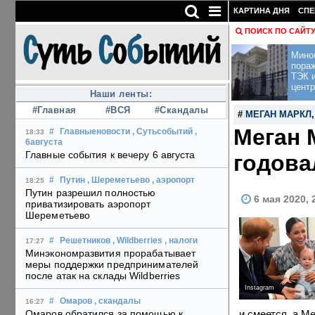
КАРТИНА ДНЯ
СПЕ
ПОИСК ПО САЙТ
Мино
пора
ТЭК и
центр
Наши ленты:
#Главная
#ВСЯ
#Скандалы
#
МЕГАН МАРКЛ
Меган 
#
Главныеновости
, Сутьсобытий
,
18:33
6августа
Главные события к вечеру 6 августа
годов
#
Путин
, Шереметьево
, аэропорт
18:25
Путин разрешил полностью
6 мая 2020, 
приватизировать аэропорт
Шереметьево
#
Решетников
, Wildberries
, налоги
17:27
Минэкономразвития прорабатывает
меры поддержки предпринимателей
после атак на склады Wildberries
Instagram
#
Омаров
, скандалы
16:27
и смеется, а М
Омаров обратился за помощью к