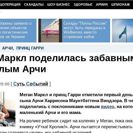
ЦОПЕРАЦИЯ
СКАНДАЛЫ
ШОУ-БИЗНЕС
ЗДОРОВЬЕ
АРМИЯ
ШПИОНАЖ
У
бороны заявило о
Склады "Почты России"
жении объектов
могут быть переданы в
 логистических
Wildberries вместо
ов на Украине
сгоревших хабов
,
АРЧИ
,
ПРИНЦ ГАРРИ
Маркл поделилась забавны
алым Арчи
[
С
уть
С
о
б
ытий
]
20:00
Меган Маркл и принц Гарри отметили первый день
сына Арчи Харрисона Маунтбэттена Виндзора. В че
поделились с поклонниками новым
видео
, на ко
маленький Арчи и его мама.
На ролике ребенок сидит на коленях у Меган, пока она
книжку «Утка! Кролик!». Арчи пытается перелистыват
еган старается увлечь его забавной историей.