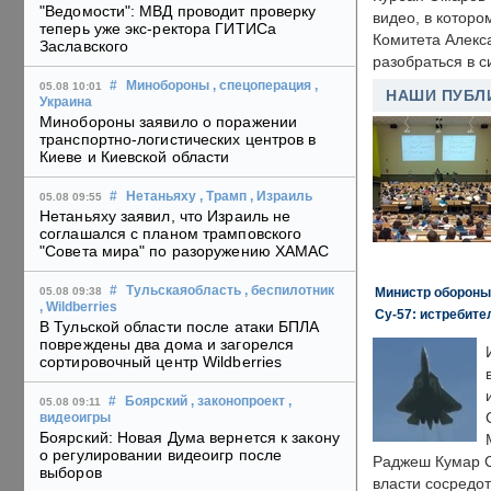
"Ведомости": МВД проводит проверку
видео, в которо
теперь уже экс-ректора ГИТИСа
Комитета Алекс
Заславского
разобраться в с
#
Минобороны
, спецоперация
,
05.08 10:01
НАШИ ПУБЛ
Украина
Минобороны заявило о поражении
транспортно-логистических центров в
Киеве и Киевской области
#
Нетаньяху
, Трамп
, Израиль
05.08 09:55
Нетаньяху заявил, что Израиль не
соглашался с планом трамповского
"Совета мира" по разоружению ХАМАС
#
Тульскаяобласть
, беспилотник
Министр обороны
05.08 09:38
, Wildberries
Су-57: истребите
В Тульской области после атаки БПЛА
повреждены два дома и загорелся
сортировочный центр Wildberries
#
Боярский
, законопроект
,
05.08 09:11
видеоигры
Боярский: Новая Дума вернется к закону
о регулировании видеоигр после
Раджеш Кумар С
выборов
власти сосредо