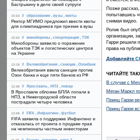
Бастрыкину в деле своей супруги
Позже рассказ,
попытавшись «в
#
образование
, вузы
, квоты
15:33
снимая видео.
Ректор МГИМО предложил ввести квоты
для олимпиадников при приеме в вузы
Ролик был опуб
организации, з
#
минобороны
, спецоперация
, ТЭК
15:04
Гарри решили п
Минобороны заявило о поражении
права на публи
объектов ТЭК и логистических центров
на Украине
Добавляйте
C
#
Великобритания
, санкции
, Озонбанк
13:18
Великобритания ввела санкции против
ЧИТАЙТЕ ТАК
Озон банка и еще пяти банков из РФ
В случае с Мег
#
Ярославль
, НПЗ
, пожар
12:48
Меган Маркл п
В Ярославле обломки БПЛА попали в
НПЗ, в Нижегородской области
Принц Гарри р
пострадали четыре человека
Принц Гарри в
#
FIFA
, Инфантино
, футбол
12:08
FIFA заявила о поддержке Инфантино и
отказалась от проекта о продаже прав
на чемпионаты частным инвесторам