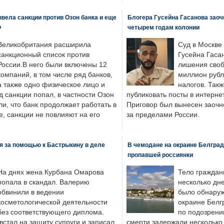
вела санкции против Озон банка и еще
Блогера Гусейна Гасанова заоч
Ф
четырем годам колонии
Великобритания расширила
Суд в Москве
санкционный список против
Гусейна Гаса
России.В него были включены 12
лишения своб
компаний, в том числе ряд банков,
миллион рубл
а также одно физическое лицо и
налогов. Так
д санкции попал, в частности Озон
публиковать посты в интернет
ли, что банк продолжает работать в
Приговор был вынесен заочно
, санкции не повлияют на его
за пределами России.
я за помощью к Бастрыкину в деле
В чемодане на окраине Белград
пропавшей россиянки
На днях жена Курбана Омарова
Тело граждан
попала в скандал. Валерию
несколько дне
обвинили в ведении
было обнаруж
косметологической деятельности
окраине Белг
без соответствующего диплома.
по подозрени
стал на защиту супруги и записал
смерти задержали несколько 