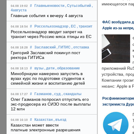
имеющегося пар
#
Главныеновости
, Сутьсобытий
,
04.08 19:02
4августа
Главные события к вечеру 4 августа
ФАС возбудила д
#
Россельхознадзор
, ЕС
, транзит
04.08 18:54
Apple из-за непр
Россельхознадзор вводит запрет на
транзит через Россию мяса птицы из ЕС
#
Заславский
, ГИТИС
, отставка
04.08 18:28
Григорий Заславский покинул пост
ректора ГИТИСа
приложений RuS
#
вузы
, дети
, образование
04.08 18:13
Минобрнауки намерено запустить в
устройства, пр
вузах курс по подготовке студентов к
Компании грозит
семейной жизни и воспитанию детей
нюанс: Apple в 
#
Газманов
, суд
, скандалы
04.08 17:27
Росфинмониторинг
Олег Газманов попросил отпустить его
экс-продюсера из СИЗО после выплаты
экстремиста Дуро
12 млн
#
Казахстан
, въезд
04.08 16:10
Казахстан может ввести
платные электронные разрешения