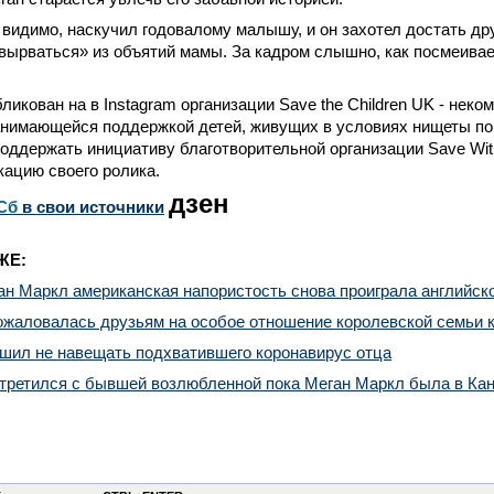
 видимо, наскучил годовалому малышу, и он захотел достать дру
ырваться» из объятий мамы. За кадром слышно, как посмеивае
ликован на в Instagram организации Save the Children UK - неко
анимающейся поддержкой детей, живущих в условиях нищеты по 
оддержать инициативу благотворительной организации Save With
кацию своего ролика.
дзен
Сб
в свои источники
ЖЕ:
ан Маркл американская напористость снова проиграла английск
ожаловалась друзьям на особое отношение королевской семьи 
ешил не навещать подхватившего коронавирус отца
стретился с бывшей возлюбленной пока Меган Маркл была в Ка