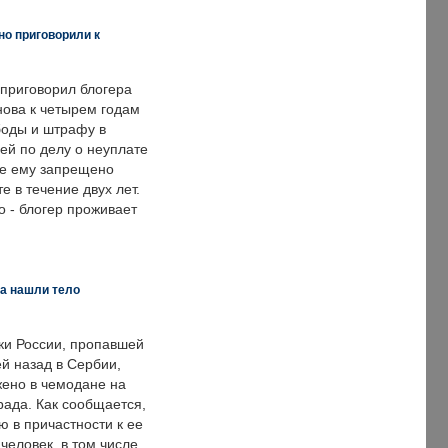
но приговорили к
 приговорил блогера
нова к четырем годам
оды и штрафу в
ей по делу о неуплате
же ему запрещено
е в течение двух лет.
 - блогер проживает
а нашли тело
ки России, пропавшей
й назад в Сербии,
ено в чемодане на
рада. Как сообщается,
ю в причастности к ее
человек, в том числе