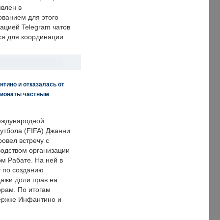
явлен в
ванием для этого
ацией Telegram чатов
ся для координации
нтино и отказалась от
пионаты частным
еждународной
тбола (FIFA) Джанни
овел встречу с
одством организации
м Рабате. На ней в
т по созданию
дажи доли прав на
рам. По итогам
держке Инфантино и