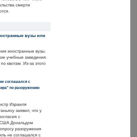
ельства смерти
ются.
ностранные вузы или
ния иностранные вузы.
кие учебные заведения.
по квотам. Из-за этого
 не соглашался с
мира" по разоружению
истр Израиля
аньяху заявил, что у
ногласия с
 США Дональдом
опросу разоружения
иль не соглашался с