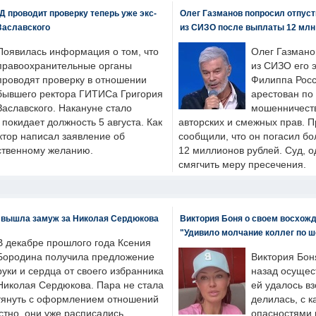
 проводит проверку теперь уже экс-
Олег Газманов попросил отпуст
Заславского
из СИЗО после выплаты 12 млн
Появилась информация о том, что
Олег Газмано
правоохранительные органы
из СИЗО его 
проводят проверку в отношении
Филиппа Росс
бывшего ректора ГИТИСа Григория
арестован по
Заславского. Накануне стало
мошенничеств
н покидает должность 5 августа. Как
авторских и смежных прав. П
ктор написал заявление об
сообщили, что он погасил бо
бственному желанию.
12 миллионов рублей. Суд, о
смягчить меру пресечения.
 вышла замуж за Николая Сердюкова
Виктория Боня о своем восхожд
"Удивило молчание коллег по ш
В декабре прошлого года Ксения
Бородина получила предложение
Виктория Бон
руки и сердца от своего избранника
назад осущес
Николая Сердюкова. Пара не стала
ей удалось вз
тянуть с оформлением отношений
делилась, с к
естно, они уже расписались.
опасностями 