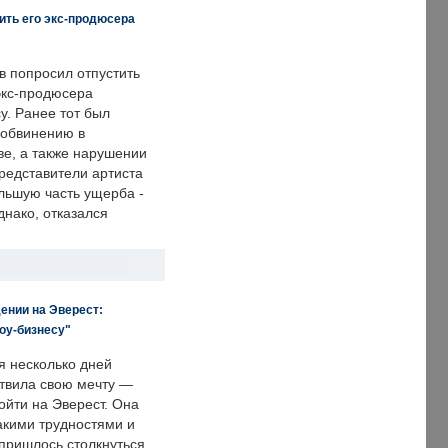
ить его экс-продюсера
в попросил отпустить
экс-продюсера
у. Ранее тот был
 обвинению в
е, а также нарушении
редставители артиста
льшую часть ущерба -
днако, отказался
ении на Эверест:
оу-бизнесу"
я несколько дней
твила свою мечту —
ойти на Эверест. Она
акими трудностями и
пришлось столкнуться