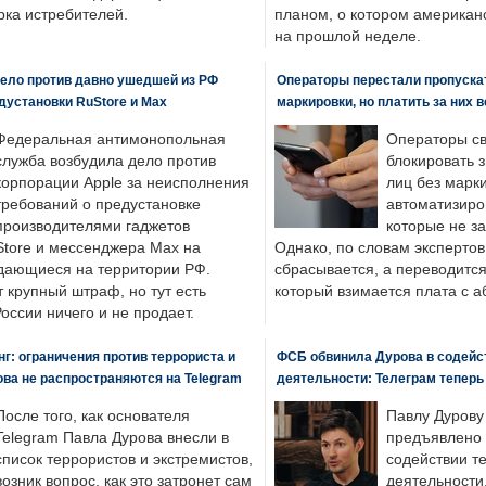
ка истребителей.
планом, о котором американ
на прошлой неделе.
ело против давно ушедшей из РФ
Операторы перестали пропускат
едустановки RuStore и Max
маркировки, но платить за них 
Федеральная антимонопольная
Операторы св
служба возбудила дело против
блокировать 
корпорации Apple за неисполнения
лиц без марк
требований о предустановке
автоматизиро
производителями гаджетов
которые не з
tore и мессенджера Max на
Однако, по словам экспертов
одающиеся на территории РФ.
сбрасывается, а переводится 
 крупный штраф, но тут есть
который взимается плата с а
России ничего и не продает.
: ограничения против террориста и
ФСБ обвинила Дурова в содейс
ва не распространяются на Telegram
деятельности: Телеграм теперь
После того, как основателя
Павлу Дурову
Telegram Павла Дурова внесли в
предъявлено 
список террористов и экстремистов,
содействии т
возник вопрос, как это затронет сам
деятельности