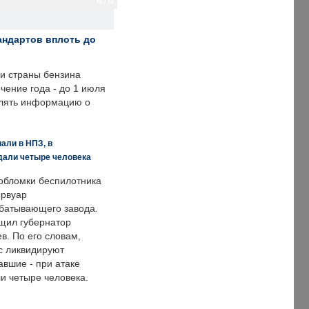
ta / ta
андартов вплоть до
ии страны бензина
ечение года - до 1 июля
влять информацию о
али в НПЗ, в
дали четыре человека
обломки беспилотника
ервуар
батывающего завода.
щил губернатор
в. По его словам,
с ликвидируют
авшие - при атаке
и четыре человека.