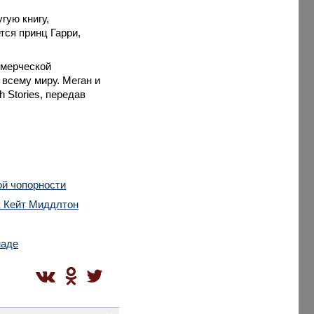
гую книгу,
тся принц Гарри,
ммерческой
всему миру. Меган и
 Stories, передав
ой чопорности
к Кейт Миддлтон
наде