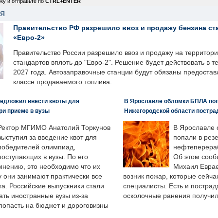
ку и отправьте по
CTRL+ENTER
НЯ
Правительство РФ разрешило ввоз и продажу бензина ст
«Евро-2»
Правительство России разрешило ввоз и продажу на территор
стандартов вплоть до "Евро-2". Решение будет действовать в т
2027 года. Автозаправочные станции будут обязаны предоста
классе продаваемого топлива.
едложил ввести квоты для
В Ярославле обломки БПЛА поп
ри приеме в вузы
Нижегородской области постра
Ректор МГИМО Анатолий Торкунов
В Ярославле 
выступил за введение квот для
попали в рез
победителей олимпиад,
нефтеперера
поступающих в вузы. По его
Об этом сооб
мнению, это необходимо что их
Михаил Еврае
у они занимают практически все
возник пожар, которые сейча
а. Российские выпускники стали
специалисты. Есть и пострад
ать иностранные вузы из-за
осколочные ранения получил
попасть на бюджет и дороговизны