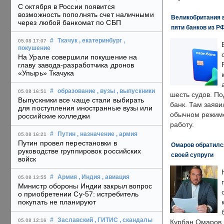
С октября в России появится
возможность пополнять счет наличными
Великобритания в
через любой банкомат по СБП
пяти банков из Р
#
Ткачук
, екатеринбург
,
05.08 17:07
покушение
На Урале совершили покушение на
главу завода-разработчика дронов
«Упырь» Ткачука
#
образование
, вузы
, выпускники
05.08 16:51
шесть судов. По
Выпускники все чаще стали выбирать
банк. Там заяви
для поступления иностранные вузы или
обычном режиме
российские колледжи
работу.
#
Путин
, назначение
, армия
05.08 16:21
Путин провел перестановки в
Омаров обратилс
руководстве группировок российских
своей супруги
войск
#
Армия
, Индия
, авиация
05.08 13:55
Министр обороны Индии закрыл вопрос
о приобретении Су-57: истребитель
покупать не планируют
#
Заславский
, ГИТИС
, скандалы
05.08 12:16
Курбан Омаров в