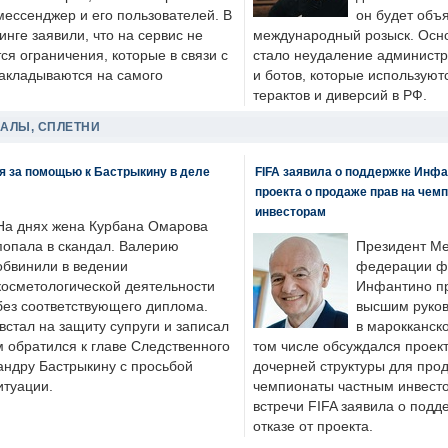
мессенджер и его пользователей. В
он будет объ
нге заявили, что на сервис не
международный розыск. Осно
я ограничения, которые в связи с
стало неудаление администр
накладываются на самого
и ботов, которые используют
терактов и диверсий в РФ.
ДАЛЫ, СПЛЕТНИ
я за помощью к Бастрыкину в деле
FIFA заявила о поддержке Инфа
проекта о продаже прав на чем
инвесторам
На днях жена Курбана Омарова
попала в скандал. Валерию
Президент М
обвинили в ведении
федерации фу
косметологической деятельности
Инфантино пр
без соответствующего диплома.
высшим руков
стал на защиту супруги и записал
в марокканско
м обратился к главе Следственного
том числе обсуждался проек
андру Бастрыкину с просьбой
дочерней структуры для про
итуации.
чемпионаты частным инвесто
встречи FIFA заявила о под
отказе от проекта.