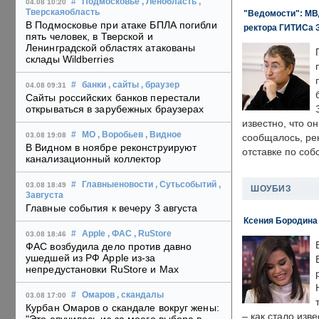
#
Подмосковье
, Ленобласть
,
04.08 10:20
Тверскаяобласть
"Ведомости": МВД
В Подмосковье при атаке БПЛА погибли
ректора ГИТИСа 
пять человек, в Тверской и
Ленинградской областях атакованы
склады Wildberries
#
банки
, сайты
, браузер
04.08 09:31
Сайты российских банков перестали
открываться в зарубежных браузерах
известно, что о
#
МО
, Воробьев
, Видное
03.08 19:08
сообщалось, ре
В Видном в ноябре реконструируют
отставке по со
канализационный коллектор
#
Главныеновости
, Сутьсобытий
,
03.08 18:49
ШОУБИЗ
3августа
Главные события к вечеру 3 августа
Ксения Бородина
#
Apple
, ФАС
, RuStore
03.08 18:46
ФАС возбудила дело против давно
ушедшей из РФ Apple из-за
непредустановки RuStore и Max
#
Омаров
, скандалы
03.08 17:00
Курбан Омаров о скандале вокруг жены:
– как стало изв