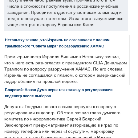
поступления иностранные вузы. Причина этого в том
числе в сложности поступления в российские учебные
заведения. Приоритет отдается участникам олимпиад и
тем, кто поступает по квотам. Из-за этого выпускники все
чаще смотрят в сторону Европы или Китая.
Нетаньяху заявил, что Израиль не соглашался с планом
трамповского "Совета мира" по разоружению ХАМАС
Премьер-министр Израиля Биньямин Нетаньяху заявил,
что у него есть разногласия с президентом США Дональдом
Трампом по вопросу разоружения ХАМАС. По его словам,
Израиль не соглашался с планом, о котором американский
лидер объявил на прошлой неделе.
Боярский: Новая Дума вернется к закону о регулировании
видеоигр после выборов
Депутаты Госдумы нового созыва вернутся к вопросу о
регулировании видеоигр. Об этом заявил глава думского
комитета по информполитике Сергей Боярский.
Законопроект предусматривает авторизацию в играх по
номеру телефона или через «Госуслуги», маркировку
контента, а также блокировку запрещенной в России