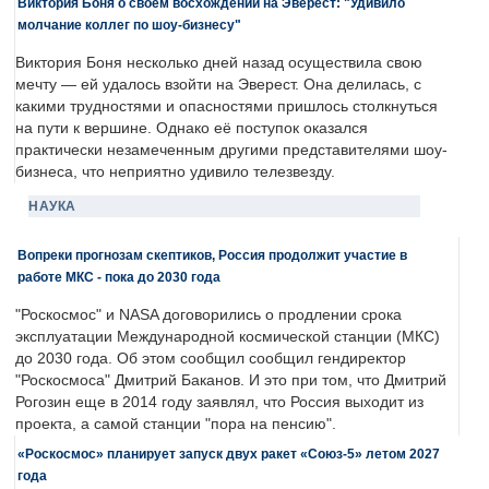
Виктория Боня о своем восхождении на Эверест: "Удивило
молчание коллег по шоу-бизнесу"
Виктория Боня несколько дней назад осуществила свою
мечту — ей удалось взойти на Эверест. Она делилась, с
какими трудностями и опасностями пришлось столкнуться
на пути к вершине. Однако её поступок оказался
практически незамеченным другими представителями шоу-
бизнеса, что неприятно удивило телезвезду.
НАУКА
Вопреки прогнозам скептиков, Россия продолжит участие в
работе МКС - пока до 2030 года
"Роскосмос" и NASA договорились о продлении срока
эксплуатации Международной космической станции (МКС)
до 2030 года. Об этом сообщил сообщил гендиректор
"Роскосмоса" Дмитрий Баканов. И это при том, что Дмитрий
Рогозин еще в 2014 году заявлял, что Россия выходит из
проекта, а самой станции "пора на пенсию".
«Роскосмос» планирует запуск двух ракет «Союз-5» летом 2027
года