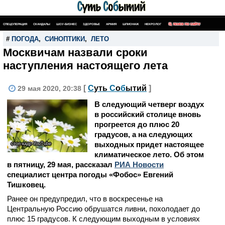
СПЕЦОПЕРАЦИЯ
СКАНДАЛЫ
ШОУ-БИЗНЕС
ЗДОРОВЬЕ
АРМИЯ
ШПИОНАЖ
НЕКРОЛОГ
ПОИСК ПО САЙТУ
#
ПОГОДА
,
СИНОПТИКИ
,
ЛЕТО
Москвичам назвали сроки
наступления настоящего лета
[
С
уть
С
о
б
ытий
]
29 мая 2020, 20:38
В следующий четверг воздух
в российский столице вновь
прогреется до плюс 20
градусов, а на следующих
выходных придет настоящее
стоп-кадр YouTube
климатическое лето. Об этом
в пятницу, 29 мая, рассказал
РИА Новости
специалист центра погоды «Фобос» Евгений
Тишковец.
Ранее он предупредил, что в воскресенье на
Центральную Россию обрушатся ливни, похолодает до
плюс 15 градусов. К следующим выходным в условиях