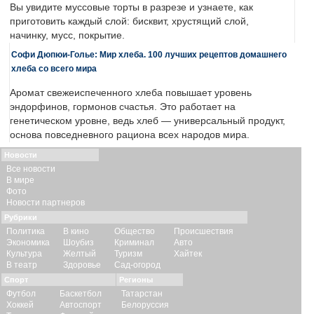
Вы увидите муссовые торты в разрезе и узнаете, как
приготовить каждый слой: бисквит, хрустящий слой,
начинку, мусс, покрытие.
Софи Дюпюи-Голье: Мир хлеба. 100 лучших рецептов домашнего
хлеба со всего мира
Аромат свежеиспеченного хлеба повышает уровень
эндорфинов, гормонов счастья. Это работает на
генетическом уровне, ведь хлеб — универсальный продукт,
основа повседневного рациона всех народов мира.
Новости
Все новости
В мире
Фото
Новости партнеров
Рубрики
Политика
В кино
Общество
Происшествия
Экономика
Шоубиз
Криминал
Авто
Культура
Желтый
Туризм
Хайтек
В театр
Здоровье
Сад-огород
Спорт
Регионы
Футбол
Баскетбол
Татарстан
Хоккей
Автоспорт
Белоруссия