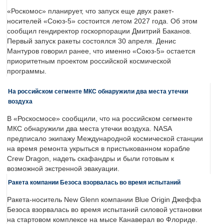
«Роскомос» планирует, что запуск еще двух ракет-
носителей «Союз-5» состоится летом 2027 года. Об этом
сообщил гендиректор госкорпорации Дмитрий Баканов.
Первый запуск ракеты состоялся 30 апреля. Денис
Мантуров говорил ранее, что именно «Союз-5» остается
приоритетным проектом российской космической
программы.
На российском сегменте МКС обнаружили два места утечки
воздуха
В «Роскосмосе» сообщили, что на российском сегменте
МКС обнаружили два места утечки воздуха. NASA
предписало экипажу Международной космической станции
на время ремонта укрыться в пристыкованном корабле
Crew Dragon, надеть скафандры и были готовым к
возможной экстренной эвакуации.
Ракета компании Безоса взорвалась во время испытаний
Ракета-носитель New Glenn компании Blue Origin Джеффа
Безоса взорвалась во время испытаний силовой установки
на стартовом комплексе на мысе Канаверал во Флориде.