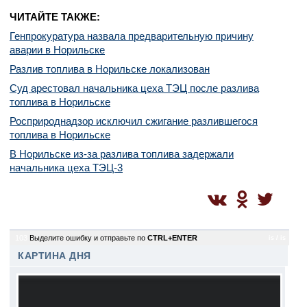
ЧИТАЙТЕ ТАКЖЕ:
Генпрокуратура назвала предварительную причину
аварии в Норильске
Разлив топлива в Норильске локализован
Суд арестовал начальника цеха ТЭЦ после разлива
топлива в Норильске
Росприроднадзор исключил сжигание разлившегося
топлива в Норильске
В Норильске из-за разлива топлива задержали
начальника цеха ТЭЦ-3
103
Выделите ошибку и отправьте по
CTRL+ENTER
is / is
КАРТИНА ДНЯ