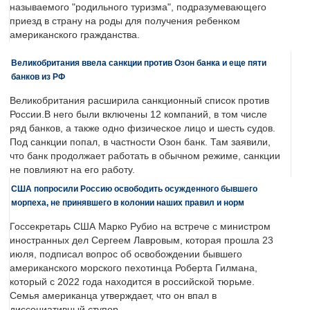
называемого "родильного туризма", подразумевающего
приезд в страну на роды для получения ребенком
американского гражданства.
Великобритания ввела санкции против Озон банка и еще пяти
банков из РФ
Великобритания расширила санкционный список против
России.В него были включены 12 компаний, в том числе
ряд банков, а также одно физическое лицо и шесть судов.
Под санкции попал, в частности Озон банк. Там заявили,
что банк продолжает работать в обычном режиме, санкции
не повлияют на его работу.
США попросили Россию освободить осужденного бывшего
морпеха, не принявшего в колонии наших правил и норм
Госсекретарь США Марко Рубио на встрече с министром
иностранных дел Сергеем Лавровым, которая прошла 23
июля, подписал вопрос об освобождении бывшего
американского морского пехотинца Роберта Гилмана,
который с 2022 года находится в российской тюрьме.
Семья американца утверждает, что он впал в
диссоциативный ступор.