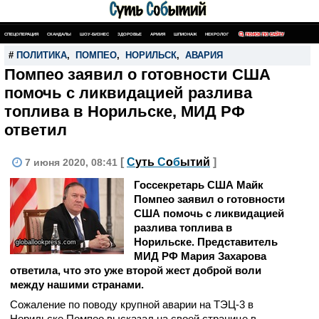
СПЕЦОПЕРАЦИЯ
СКАНДАЛЫ
ШОУ-БИЗНЕС
ЗДОРОВЬЕ
АРМИЯ
ШПИОНАЖ
НЕКРОЛОГ
ПОИСК ПО САЙТУ
#
ПОЛИТИКА
,
ПОМПЕО
,
НОРИЛЬСК
,
АВАРИЯ
Помпео заявил о готовности США
помочь с ликвидацией разлива
топлива в Норильске, МИД РФ
ответил
[
С
уть
С
о
б
ытий
]
7 июня 2020, 08:41
Госсекретарь США Майк
Помпео заявил о готовности
США помочь с ликвидацией
разлива топлива в
Норильске. Представитель
globallookpress.com
МИД РФ Мария Захарова
ответила, что это уже второй жест доброй воли
между нашими странами.
Сожаление по поводу крупной аварии на ТЭЦ-3 в
Норильске Помпео высказал на своей странице в