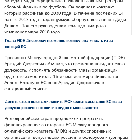
Зинедин Зидан официально назначен главным тренером
сборной Франции по футболу. Он подписал контракт,
который рассчитан до 2030 года. В течение последних 14
лет - с 2012 года - французскую сборную возглавлял Дидье
Дешам. Под его руководством команда выиграла
чемпионат мира 2018 года.
Глава FIDE Дворкович временно покинул должность из-за
санкций ЕС
Президент Международной шахматной федерации (FIDE)
Аркадий Дворкович объявил, что временно покидает свою
должность. Исполнять обязанности главы организации
будет его заместитель, 15-й чемпион мира Вишванатан
Ананд. Накануне ЕС внес Аркадия Дворковича в
санкционный список.
Девять стран призвали лишить МОК финансирования ЕС из-за
допуска россиян, но они очевидно в меньшинстве
Ряд европейских стран предложили прекратить
финансирование со стороны ЕС Международного
олимпийского комитета (МОК) и других спортивных
организаций, допустивших россиян и белорусов к турнирам