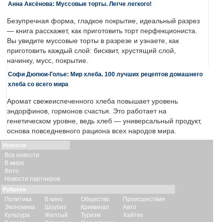
Анна Аксёнова: Муссовые торты. Легче легкого!
Безупречная форма, гладкое покрытие, идеальный разрез
— книга расскажет, как приготовить торт перфекциониста.
Вы увидите муссовые торты в разрезе и узнаете, как
приготовить каждый слой: бисквит, хрустящий слой,
начинку, мусс, покрытие.
Софи Дюпюи-Голье: Мир хлеба. 100 лучших рецептов домашнего
хлеба со всего мира
Аромат свежеиспеченного хлеба повышает уровень
эндорфинов, гормонов счастья. Это работает на
генетическом уровне, ведь хлеб — универсальный продукт,
основа повседневного рациона всех народов мира.
Новости
Все новости
В мире
Фото
Новости партнеров
Рубрики
Политика
В кино
Общество
Происшествия
Экономика
Шоубиз
Криминал
Авто
Культура
Желтый
Туризм
Хайтек