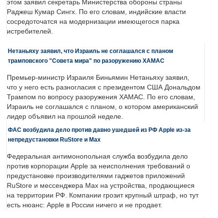
этом заявил секретарь Министерства обороны страны
Раджеш Кумар Сингх. По его словам, индийские власти
сосредоточатся на модернизации имеющегося парка
истребителей.
Нетаньяху заявил, что Израиль не соглашался с планом
трамповского "Совета мира" по разоружению ХАМАС
Премьер-министр Израиля Биньямин Нетаньяху заявил,
что у него есть разногласия с президентом США Дональдом
Трампом по вопросу разоружения ХАМАС. По его словам,
Израиль не соглашался с планом, о котором американский
лидер объявил на прошлой неделе.
ФАС возбудила дело против давно ушедшей из РФ Apple из-за
непредустановки RuStore и Max
Федеральная антимонопольная служба возбудила дело
против корпорации Apple за неисполнения требований о
предустановке производителями гаджетов приложений
RuStore и мессенджера Max на устройства, продающиеся
на территории РФ. Компании грозит крупный штраф, но тут
есть нюанс: Apple в России ничего и не продает.