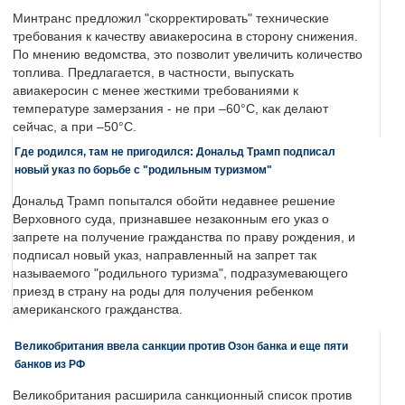
Минтранс предложил "скорректировать" технические
требования к качеству авиакеросина в сторону снижения.
По мнению ведомства, это позволит увеличить количество
топлива. Предлагается, в частности, выпускать
авиакеросин с менее жесткими требованиями к
температуре замерзания - не при –60°C, как делают
сейчас, а при –50°C.
Где родился, там не пригодился: Дональд Трамп подписал
новый указ по борьбе с "родильным туризмом"
Дональд Трамп попытался обойти недавнее решение
Верховного суда, признавшее незаконным его указ о
запрете на получение гражданства по праву рождения, и
подписал новый указ, направленный на запрет так
называемого "родильного туризма", подразумевающего
приезд в страну на роды для получения ребенком
американского гражданства.
Великобритания ввела санкции против Озон банка и еще пяти
банков из РФ
Великобритания расширила санкционный список против