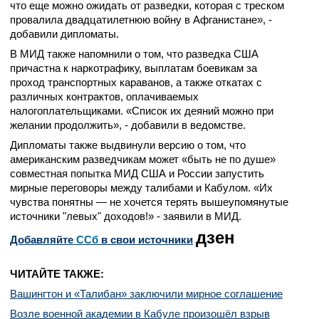
что еще можно ожидать от разведки, которая с треском
провалила двадцатилетнюю войну в Афганистане», -
добавили дипломаты.
В МИД также напомнили о том, что разведка США
причастна к наркотрафику, выплатам боевикам за
проход транспортных караванов, а также откатах с
различных контрактов, оплачиваемых
налогоплательщиками. «Список их деяний можно при
желании продолжить», - добавили в ведомстве.
Дипломаты также выдвинули версию о том, что
американским разведчикам может «быть не по душе»
совместная попытка МИД США и России запустить
мирные переговоры между талибами и Кабулом. «Их
чувства понятны — не хочется терять вышеупомянутые
источники "левых" доходов!» - заявили в МИД.
дзен
Добавляйте
CСб
в свои источники
ЧИТАЙТЕ ТАКЖЕ:
Вашингтон и «Талибан» заключили мирное соглашение
Возле военной академии в Кабуле произошёл взрыв