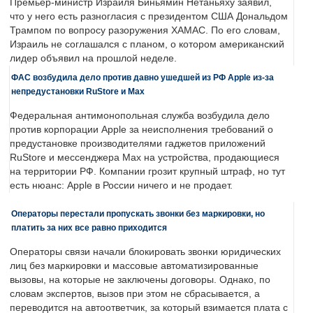
Премьер-министр Израиля Биньямин Нетаньяху заявил,
что у него есть разногласия с президентом США Дональдом
Трампом по вопросу разоружения ХАМАС. По его словам,
Израиль не соглашался с планом, о котором американский
лидер объявил на прошлой неделе.
ФАС возбудила дело против давно ушедшей из РФ Apple из-за
непредустановки RuStore и Max
Федеральная антимонопольная служба возбудила дело
против корпорации Apple за неисполнения требований о
предустановке производителями гаджетов приложений
RuStore и мессенджера Max на устройства, продающиеся
на территории РФ. Компании грозит крупный штраф, но тут
есть нюанс: Apple в России ничего и не продает.
Операторы перестали пропускать звонки без маркировки, но
платить за них все равно приходится
Операторы связи начали блокировать звонки юридических
лиц без маркировки и массовые автоматизированные
вызовы, на которые не заключены договоры. Однако, по
словам экспертов, вызов при этом не сбрасывается, а
переводится на автоответчик, за который взимается плата с