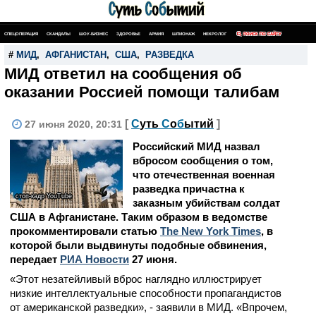
СПЕЦОПЕРАЦИЯ
СКАНДАЛЫ
ШОУ-БИЗНЕС
ЗДОРОВЬЕ
АРМИЯ
ШПИОНАЖ
НЕКРОЛОГ
ПОИСК ПО САЙТУ
#
МИД
,
АФГАНИСТАН
,
США
,
РАЗВЕДКА
МИД ответил на сообщения об
оказании Россией помощи талибам
[
С
уть
С
о
б
ытий
]
27 июня 2020, 20:31
Российский МИД назвал
вбросом сообщения о том,
что отечественная военная
разведка причастна к
стоп-кадр YouTube
заказным убийствам солдат
США в Афганистане. Таким образом в ведомстве
прокомментировали статью
The New York Times
, в
которой были выдвинуты подобные обвинения,
передает
РИА Новости
27 июня.
«Этот незатейливый вброс наглядно иллюстрирует
низкие интеллектуальные способности пропагандистов
от американской разведки», - заявили в МИД. «Впрочем,