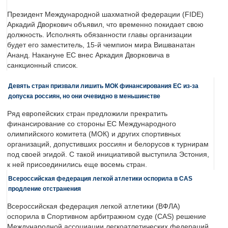
Президент Международной шахматной федерации (FIDE)
Аркадий Дворкович объявил, что временно покидает свою
должность. Исполнять обязанности главы организации
будет его заместитель, 15-й чемпион мира Вишванатан
Ананд. Накануне ЕС внес Аркадия Дворковича в
санкционный список.
Девять стран призвали лишить МОК финансирования ЕС из-за
допуска россиян, но они очевидно в меньшинстве
Ряд европейских стран предложили прекратить
финансирование со стороны ЕС Международного
олимпийского комитета (МОК) и других спортивных
организаций, допустивших россиян и белорусов к турнирам
под своей эгидой. С такой инициативой выступила Эстония,
к ней присоединились еще восемь стран.
Всероссийская федерация легкой атлетики оспорила в CAS
продление отстранения
Всероссийская федерация легкой атлетики (ВФЛА)
оспорила в Спортивном арбитражном суде (CAS) решение
Международной ассоциации легкоатлетических федераций