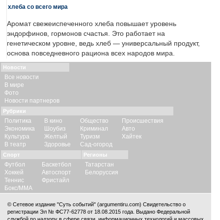
хлеба со всего мира
Аромат свежеиспеченного хлеба повышает уровень
эндорфинов, гормонов счастья. Это работает на
генетическом уровне, ведь хлеб — универсальный продукт,
основа повседневного рациона всех народов мира.
Новости
Все новости
В мире
Фото
Новости партнеров
Рубрики
Политика
В кино
Общество
Происшествия
Экономика
Шоубиз
Криминал
Авто
Культура
Желтый
Туризм
Хайтек
В театр
Здоровье
Сад-огород
Спорт
Регионы
Футбол
Баскетбол
Татарстан
Хоккей
Автоспорт
Белоруссия
Теннис
Фристайл
Бокс/ММА
© Сетевое издание "Суть событий" (argumentiru.com) Свидетельство о
регистрации Эл № ФС77-62778 от 18.08.2015 года. Выдано Федеральной
службой по надзору в сфере связи, информационных технологий и массовых