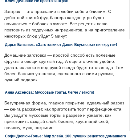
Юлия Дианова: Не просто завтрак
Завтрак — это признание в любви себе и близким. С
дебютной книгой фуд-блогера каждое утро будет
начинаться с бабочек в животе. Все рецепты легко
повторить из подручных ингредиентов, а на приготовление
некоторых блюд уйдет 5 минут.
Дарья Близнюк: «Заготовки от Даши. Вкусно, как ни «крути»!
Домашние заготовки — простой способ есть полезные
фрукты и овощи круглый год. А еще это очень удобно:
делать их легко и под рукой всегда будет готовая еда. Тем
более баночка угощения, сделанного своими руками, —
лучший подарок.
Анна Аксёнова: Муссовые торты. Легче легкого!
Безупречная форма, гладкое покрытие, идеальный разрез
— книга расскажет, как приготовить торт перфекциониста.
Вы увидите муссовые торты в разрезе и узнаете, как
приготовить каждый слой: бисквит, хрустящий слой,
начинку, мусс, покрытие.
Софи Дюпюи-Голье: Мир хлеба. 100 лучших рецептов домашнего