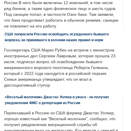
России.В него были включены 12 компаний, в том числе
ряд банков, а также одно физическое лицо и шесть судов.
Под санкции попал, в частности Озон банк. Там заявили,
что банк продолжает работать в обычном режиме, санкции
не повлияют на его работу.
США попросили Россию освободить осужденного бывшего
морпеха, не принявшего в колонии наших правил и норм
Госсекретарь США Марко Рубио на встрече с министром
иностранных дел Сергеем Лавровым, которая прошла 23
июля, подписал вопрос об освобождении бывшего
американского морского пехотинца Роберта Гилмана,
который с 2022 года находится в российской тюрьме.
Семья американца утверждает, что он впал в
диссоциативный ступор.
«Веселый молочник» Джастас Уолкер в ужасе - он получил
уведомление ФМС о депортации из России
Переехавший в Россию из США фермер Джастас Уолкер,
хорошо известный как "Веселый молочник", сообщил, что
получил уведомление миграционной службы об
аннулировании вида на жительство. Его вместе с семьей в