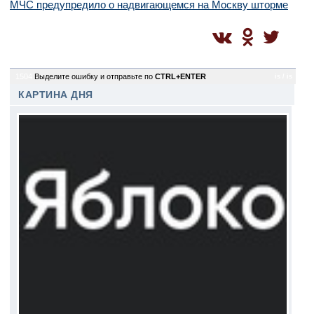
МЧС предупредило о надвигающемся на Москву шторме
1504
Выделите ошибку и отправьте по
CTRL+ENTER
is / is
КАРТИНА ДНЯ