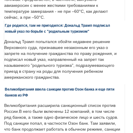
авиакеросин с менее жесткими требованиями к
температуре замерзания - не при –60°C, как делают
сейчас, а при –50°C.
Где родился, там не пригодился: Дональд Трамп подписал
новый указ по борьбе с "родильным туризмом"
Дональд Трамп попытался обойти недавнее решение
Верховного суда, признавшее незаконным его указ о
запрете на получение гражданства по праву рождения, и
подписал новый указ, направленный на запрет так
называемого "родильного туризма", подразумевающего
приезд в страну на роды для получения ребенком
американского гражданства.
Великобритания ввела санкции против Озон банка и еще пяти
банков из РФ
Великобритания расширила санкционный список против
России.В него были включены 12 компаний, в том числе
ряд банков, а также одно физическое лицо и шесть судов.
Под санкции попал, в частности Озон банк. Там заявили,
что банк продолжает работать в обычном режиме, санкции