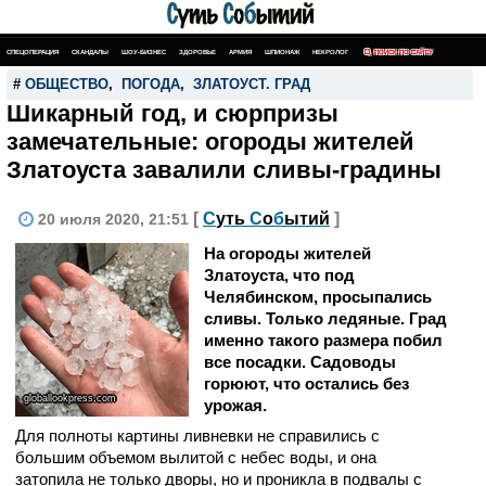
СПЕЦОПЕРАЦИЯ
СКАНДАЛЫ
ШОУ-БИЗНЕС
ЗДОРОВЬЕ
АРМИЯ
ШПИОНАЖ
НЕКРОЛОГ
ПОИСК ПО САЙТУ
#
ОБЩЕСТВО
,
ПОГОДА
,
ЗЛАТОУСТ. ГРАД
Шикарный год, и сюрпризы
замечательные: огороды жителей
Златоуста завалили сливы-градины
[
С
уть
С
о
б
ытий
]
20 июля 2020, 21:51
На огороды жителей
Златоуста, что под
Челябинском, просыпались
сливы. Только ледяные. Град
именно такого размера побил
все посадки. Садоводы
горюют, что остались без
globallookpress.com
урожая.
Для полноты картины ливневки не справились с
большим объемом вылитой с небес воды, и она
затопила не только дворы, но и проникла в подвалы с