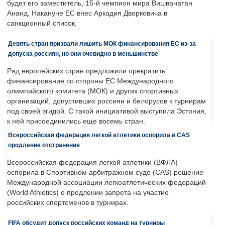
будет его заместитель, 15-й чемпион мира Вишванатан
Ананд. Накануне ЕС внес Аркадия Дворковича в
санкционный список.
Девять стран призвали лишить МОК финансирования ЕС из-за
допуска россиян, но они очевидно в меньшинстве
Ряд европейских стран предложили прекратить
финансирование со стороны ЕС Международного
олимпийского комитета (МОК) и других спортивных
организаций, допустивших россиян и белорусов к турнирам
под своей эгидой. С такой инициативой выступила Эстония,
к ней присоединились еще восемь стран.
Всероссийская федерация легкой атлетики оспорила в CAS
продление отстранения
Всероссийская федерация легкой атлетики (ВФЛА)
оспорила в Спортивном арбитражном суде (CAS) решение
Международной ассоциации легкоатлетических федераций
(World Athletics) о продлении запрета на участие
российских спортсменов в турнирах.
FIFA обсудит допуск российских команд на турниры