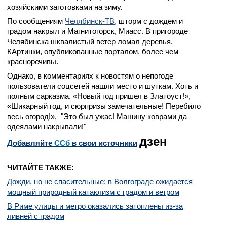
хозяйскими заготовками на зиму.
По сообщениям
Челябинск-ТВ,
шторм с дождем и
градом накрыл и Магнитогорск, Миасс. В пригороде
Челябинска шквалистый ветер ломал деревья.
КАртинки, опубликованные порталом, более чем
красноречивы.
Однако, в комментариях к новостям о непогоде
пользователи соцсетей нашли место и шуткам. Хоть и
полным сарказма. «Новый год пришел в Златоуст!»,
«Шикарный год, и сюрпризы замечательные! Перебило
весь огород!», "Это был ужас! Машину коврами да
одеялами накрывали!"
дзен
Добавляйте
CСб
в свои источники
ЧИТАЙТЕ ТАКЖЕ:
Дожди, но не спасительные: в Волгограде ожидается
мощный природный катаклизм с градом и ветром
В Риме улицы и метро оказались затоплены из-за
ливней с градом