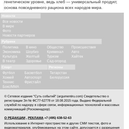
генетическом уровне, ведь хлеб — универсальный продукт,
основа повседневного рациона всех народов мира.
Новости
Все новости
В мире
Фото
Новости партнеров
Рубрики
Политика
В кино
Общество
Происшествия
Экономика
Шоубиз
Криминал
Авто
Культура
Желтый
Туризм
Хайтек
В театр
Здоровье
Сад-огород
Спорт
Регионы
Футбол
Баскетбол
Татарстан
Хоккей
Автоспорт
Белоруссия
Теннис
Фристайл
Бокс/ММА
© Сетевое издание "Суть событий" (argumentiru.com) Свидетельство о
регистрации Эл № ФС77-62778 от 18.08.2015 года. Выдано Федеральной
службой по надзору в сфере связи, информационных технологий и массовых
коммуникаций (Роскомнадзор).
О РЕДАКЦИИ
,
РЕКЛАМА
+7 (495) 638-52-63
Использование в Интернет-пространстве и других СМИ текстов, фото и
видеоматериалов, опубликованных на этом сайте, допускается с
разрешения