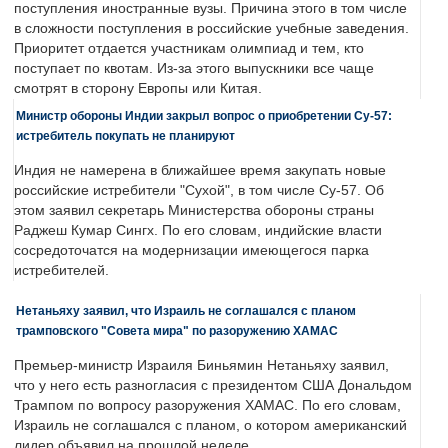
поступления иностранные вузы. Причина этого в том числе
в сложности поступления в российские учебные заведения.
Приоритет отдается участникам олимпиад и тем, кто
поступает по квотам. Из-за этого выпускники все чаще
смотрят в сторону Европы или Китая.
Министр обороны Индии закрыл вопрос о приобретении Су-57:
истребитель покупать не планируют
Индия не намерена в ближайшее время закупать новые
российские истребители "Сухой", в том числе Су-57. Об
этом заявил секретарь Министерства обороны страны
Раджеш Кумар Сингх. По его словам, индийские власти
сосредоточатся на модернизации имеющегося парка
истребителей.
Нетаньяху заявил, что Израиль не соглашался с планом
трамповского "Совета мира" по разоружению ХАМАС
Премьер-министр Израиля Биньямин Нетаньяху заявил,
что у него есть разногласия с президентом США Дональдом
Трампом по вопросу разоружения ХАМАС. По его словам,
Израиль не соглашался с планом, о котором американский
лидер объявил на прошлой неделе.