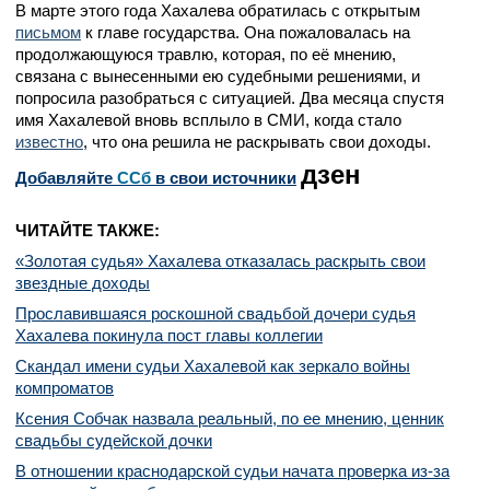
В марте этого года Хахалева обратилась с открытым
письмом
к главе государства. Она пожаловалась на
продолжающуюся травлю, которая, по её мнению,
связана с вынесенными ею судебными решениями, и
попросила разобраться с ситуацией. Два месяца спустя
имя Хахалевой вновь всплыло в СМИ, когда стало
известно
, что она решила не раскрывать свои доходы.
дзен
Добавляйте
CСб
в свои источники
ЧИТАЙТЕ ТАКЖЕ:
«Золотая судья» Хахалева отказалась раскрыть свои
звездные доходы
Прославившаяся роскошной свадьбой дочери судья
Хахалева покинула пост главы коллегии
Скандал имени судьи Хахалевой как зеркало войны
компроматов
Ксения Собчак назвала реальный, по ее мнению, ценник
свадьбы судейской дочки
В отношении краснодарской судьи начата проверка из-за