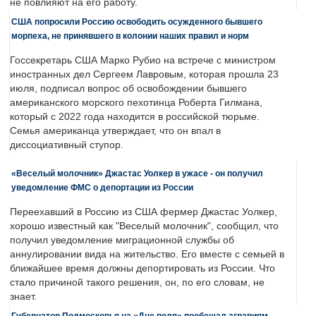
не повлияют на его работу.
США попросили Россию освободить осужденного бывшего
морпеха, не принявшего в колонии наших правил и норм
Госсекретарь США Марко Рубио на встрече с министром
иностранных дел Сергеем Лавровым, которая прошла 23
июля, подписал вопрос об освобождении бывшего
американского морского пехотинца Роберта Гилмана,
который с 2022 года находится в российской тюрьме.
Семья американца утверждает, что он впал в
диссоциативный ступор.
«Веселый молочник» Джастас Уолкер в ужасе - он получил
уведомление ФМС о депортации из России
Переехавший в Россию из США фермер Джастас Уолкер,
хорошо известный как "Веселый молочник", сообщил, что
получил уведомление миграционной службы об
аннулировании вида на жительство. Его вместе с семьей в
ближайшее время должны депортировать из России. Что
стало причиной такого решения, он, по его словам, не
знает.
Губернатор Подмосковья на «Дне поля» пообещал аграриям