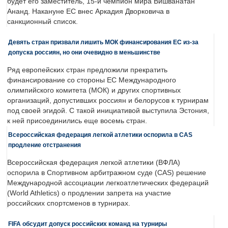
будет его заместитель, 15-й чемпион мира Вишванатан
Ананд. Накануне ЕС внес Аркадия Дворковича в
санкционный список.
Девять стран призвали лишить МОК финансирования ЕС из-за
допуска россиян, но они очевидно в меньшинстве
Ряд европейских стран предложили прекратить
финансирование со стороны ЕС Международного
олимпийского комитета (МОК) и других спортивных
организаций, допустивших россиян и белорусов к турнирам
под своей эгидой. С такой инициативой выступила Эстония,
к ней присоединились еще восемь стран.
Всероссийская федерация легкой атлетики оспорила в CAS
продление отстранения
Всероссийская федерация легкой атлетики (ВФЛА)
оспорила в Спортивном арбитражном суде (CAS) решение
Международной ассоциации легкоатлетических федераций
(World Athletics) о продлении запрета на участие
российских спортсменов в турнирах.
FIFA обсудит допуск российских команд на турниры