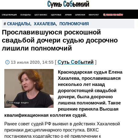
СПЕЦОПЕРАЦИЯ
СКАНДАЛЫ
ШОУ-БИЗНЕС
ЗДОРОВЬЕ
АРМИЯ
ШПИОНАЖ
НЕКРОЛОГ
ПОИСК ПО САЙТУ
#
СКАНДАЛЫ
,
ХАХАЛЕВА
,
ПОЛНОМОЧИЯ
Прославившуюся роскошной
свадьбой дочери судью досрочно
лишили полномочий
[
С
уть
С
о
б
ытий
]
13 июля 2020, 14:55
Краснодарская судья Елена
Хахалева, прославившаяся
несколько лет назад
дорогостоящей свадьбой
дочери, была досрочно
лишена полномочий. Такое
Стоп-кадр видео
решение приняла Высшая
квалификационная коллегия судей.
Ранее совет судей РФ выявил в действиях Хахалевой
признаки дисциплинарного проступка. ВККС
постановила ходатайство о её привлечении к