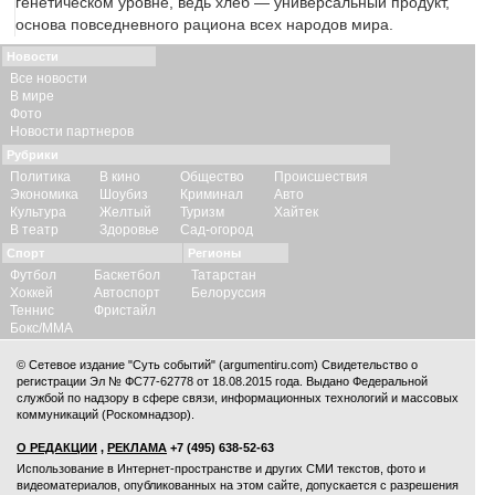
генетическом уровне, ведь хлеб — универсальный продукт,
основа повседневного рациона всех народов мира.
Новости
Все новости
В мире
Фото
Новости партнеров
Рубрики
Политика
В кино
Общество
Происшествия
Экономика
Шоубиз
Криминал
Авто
Культура
Желтый
Туризм
Хайтек
В театр
Здоровье
Сад-огород
Спорт
Регионы
Футбол
Баскетбол
Татарстан
Хоккей
Автоспорт
Белоруссия
Теннис
Фристайл
Бокс/ММА
© Сетевое издание "Суть событий" (argumentiru.com) Свидетельство о
регистрации Эл № ФС77-62778 от 18.08.2015 года. Выдано Федеральной
службой по надзору в сфере связи, информационных технологий и массовых
коммуникаций (Роскомнадзор).
О РЕДАКЦИИ
,
РЕКЛАМА
+7 (495) 638-52-63
Использование в Интернет-пространстве и других СМИ текстов, фото и
видеоматериалов, опубликованных на этом сайте, допускается с
разрешения