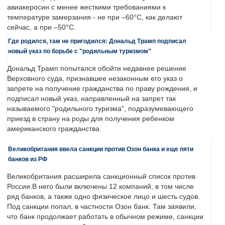
авиакеросин с менее жесткими требованиями к
температуре замерзания - не при –60°C, как делают
сейчас, а при –50°C.
Где родился, там не пригодился: Дональд Трамп подписал
новый указ по борьбе с "родильным туризмом"
Дональд Трамп попытался обойти недавнее решение
Верховного суда, признавшее незаконным его указ о
запрете на получение гражданства по праву рождения, и
подписал новый указ, направленный на запрет так
называемого "родильного туризма", подразумевающего
приезд в страну на роды для получения ребенком
американского гражданства.
Великобритания ввела санкции против Озон банка и еще пяти
банков из РФ
Великобритания расширила санкционный список против
России.В него были включены 12 компаний, в том числе
ряд банков, а также одно физическое лицо и шесть судов.
Под санкции попал, в частности Озон банк. Там заявили,
что банк продолжает работать в обычном режиме, санкции