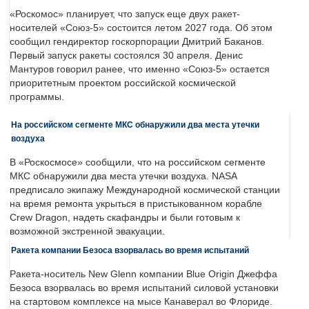
«Роскомос» планирует, что запуск еще двух ракет-
носителей «Союз-5» состоится летом 2027 года. Об этом
сообщил гендиректор госкорпорации Дмитрий Баканов.
Первый запуск ракеты состоялся 30 апреля. Денис
Мантуров говорил ранее, что именно «Союз-5» остается
приоритетным проектом российской космической
программы.
На российском сегменте МКС обнаружили два места утечки
воздуха
В «Роскосмосе» сообщили, что на российском сегменте
МКС обнаружили два места утечки воздуха. NASA
предписало экипажу Международной космической станции
на время ремонта укрыться в пристыкованном корабле
Crew Dragon, надеть скафандры и были готовым к
возможной экстренной эвакуации.
Ракета компании Безоса взорвалась во время испытаний
Ракета-носитель New Glenn компании Blue Origin Джеффа
Безоса взорвалась во время испытаний силовой установки
на стартовом комплексе на мысе Канаверал во Флориде.