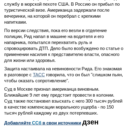
службу в морской пехоте США. В Россию он прибыл по
туристической визе. Американца задержали после
вечеринки, на которой он перебрал с крепкими
напитками.
По версии следствия, пока его везли в отделение
полиции, Рид напал в машине на водителя и его
напарника, попытался перехватить руль и
спровоцировать ДТП. Дело было возбуждено по статье о
применении насилия к представителю власти, опасного
для жизни или здоровья.
Защита настаивала на невиновности Рида. Его знакомая
в разговоре с
ТАСС
говорила, что он был "слишком пьян,
чтобы оказать сопротивление".
Суд в Москве признал американца виновным.
Ближайшие 9 лет ему предстоит провести в колонии.
Суд также постановил взыскать с него 300 тысяч рублей
в качестве компенсации морального ущерба - по 150
тысяч рублей каждому из двух потерпевших.
дзен
Добавляйте
CСб
в свои источники