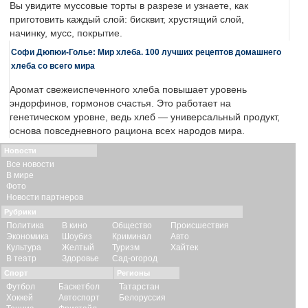
Вы увидите муссовые торты в разрезе и узнаете, как
приготовить каждый слой: бисквит, хрустящий слой,
начинку, мусс, покрытие.
Софи Дюпюи-Голье: Мир хлеба. 100 лучших рецептов домашнего
хлеба со всего мира
Аромат свежеиспеченного хлеба повышает уровень
эндорфинов, гормонов счастья. Это работает на
генетическом уровне, ведь хлеб — универсальный продукт,
основа повседневного рациона всех народов мира.
Новости
Все новости
В мире
Фото
Новости партнеров
Рубрики
Политика
В кино
Общество
Происшествия
Экономика
Шоубиз
Криминал
Авто
Культура
Желтый
Туризм
Хайтек
В театр
Здоровье
Сад-огород
Спорт
Регионы
Футбол
Баскетбол
Татарстан
Хоккей
Автоспорт
Белоруссия