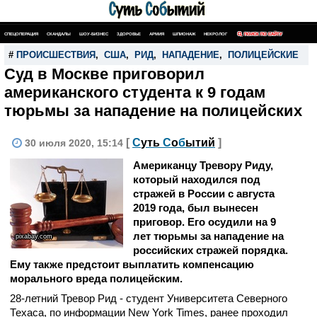
СПЕЦОПЕРАЦИЯ
СКАНДАЛЫ
ШОУ-БИЗНЕС
ЗДОРОВЬЕ
АРМИЯ
ШПИОНАЖ
НЕКРОЛОГ
ПОИСК ПО САЙТУ
#
ПРОИСШЕСТВИЯ
,
США
,
РИД
,
НАПАДЕНИЕ
,
ПОЛИЦЕЙСКИЕ
Суд в Москве приговорил
американского студента к 9 годам
тюрьмы за нападение на полицейских
[
С
уть
С
о
б
ытий
]
30 июля 2020, 15:14
Американцу Тревору Риду,
который находился под
стражей в России с августа
2019 года, был вынесен
приговор. Его осудили на 9
лет тюрьмы за нападение на
pixabay.com
российских стражей порядка.
Ему также предстоит выплатить компенсацию
морального вреда полицейским.
28-летний Тревор Рид - студент Университета Северного
Техаса, по информации New York Times, ранее проходил