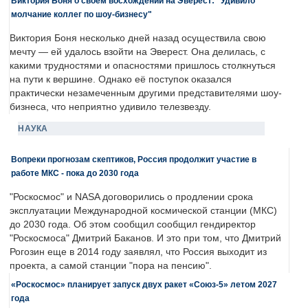
Виктория Боня о своем восхождении на Эверест: "Удивило
молчание коллег по шоу-бизнесу"
Виктория Боня несколько дней назад осуществила свою
мечту — ей удалось взойти на Эверест. Она делилась, с
какими трудностями и опасностями пришлось столкнуться
на пути к вершине. Однако её поступок оказался
практически незамеченным другими представителями шоу-
бизнеса, что неприятно удивило телезвезду.
НАУКА
Вопреки прогнозам скептиков, Россия продолжит участие в
работе МКС - пока до 2030 года
"Роскосмос" и NASA договорились о продлении срока
эксплуатации Международной космической станции (МКС)
до 2030 года. Об этом сообщил сообщил гендиректор
"Роскосмоса" Дмитрий Баканов. И это при том, что Дмитрий
Рогозин еще в 2014 году заявлял, что Россия выходит из
проекта, а самой станции "пора на пенсию".
«Роскосмос» планирует запуск двух ракет «Союз-5» летом 2027
года