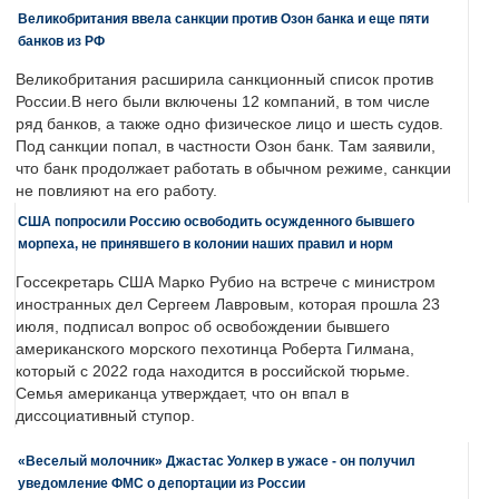
Великобритания ввела санкции против Озон банка и еще пяти
банков из РФ
Великобритания расширила санкционный список против
России.В него были включены 12 компаний, в том числе
ряд банков, а также одно физическое лицо и шесть судов.
Под санкции попал, в частности Озон банк. Там заявили,
что банк продолжает работать в обычном режиме, санкции
не повлияют на его работу.
США попросили Россию освободить осужденного бывшего
морпеха, не принявшего в колонии наших правил и норм
Госсекретарь США Марко Рубио на встрече с министром
иностранных дел Сергеем Лавровым, которая прошла 23
июля, подписал вопрос об освобождении бывшего
американского морского пехотинца Роберта Гилмана,
который с 2022 года находится в российской тюрьме.
Семья американца утверждает, что он впал в
диссоциативный ступор.
«Веселый молочник» Джастас Уолкер в ужасе - он получил
уведомление ФМС о депортации из России